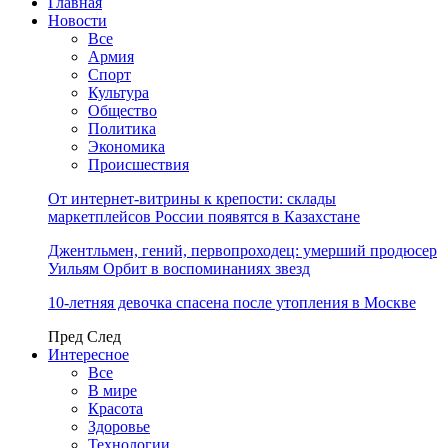
Главная
Новости
Все
Армия
Спорт
Культура
Общество
Политика
Экономика
Происшествия
От интернет-витрины к крепости: склады
маркетплейсов России появятся в Казахстане
Джентльмен, гений, первопроходец: умерший продюсер
Уильям Орбит в воспоминаниях звезд
10-летняя девочка спасена после утопления в Москве
Пред
След
Интересное
Все
В мире
Красота
Здоровье
Технологии