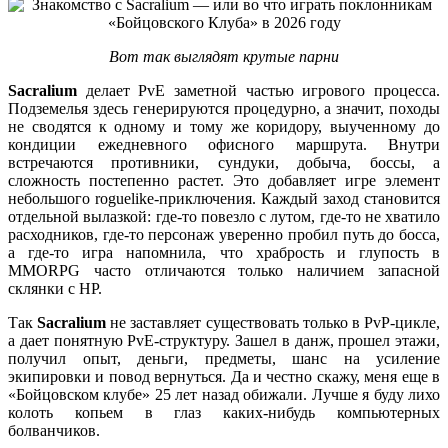
Вот так выглядят крутые парни
Sacralium
делает PvE заметной частью игрового процесса.
Подземелья здесь генерируются процедурно, а значит, походы
не сводятся к одному и тому же коридору, выученному до
кондиции ежедневного офисного маршрута. Внутри
встречаются противники, сундуки, добыча, боссы, а
сложность постепенно растет. Это добавляет игре элемент
небольшого roguelike-приключения. Каждый заход становится
отдельной вылазкой: где-то повезло с лутом, где-то не хватило
расходников, где-то персонаж уверенно пробил путь до босса,
а где-то игра напомнила, что храбрость и глупость в
MMORPG часто отличаются только наличием запасной
склянки с HP.
Так
Sacralium
не заставляет существовать только в PvP-цикле,
а дает понятную PvE-структуру. Зашел в данж, прошел этажи,
получил опыт, деньги, предметы, шанс на усиление
экипировки и повод вернуться. Да и честно скажу, меня еще в
«Бойцовском клубе» 25 лет назад обижали. Лучше я буду лихо
колоть копьем в глаз каких-нибудь компьютерных
болванчиков.