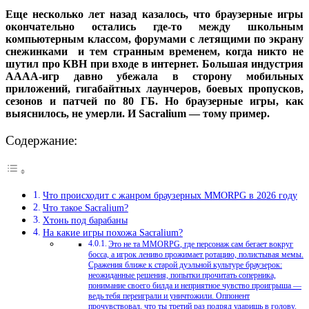
Еще несколько лет назад казалось, что браузерные игры
окончательно остались где-то между школьным
компьютерным классом, форумами с летящими по экрану
снежинками и тем странным временем, когда никто не
шутил про КВН при входе в интернет. Большая индустрия
АААА-игр давно убежала в сторону мобильных
приложений, гигабайтных лаунчеров, боевых пропусков,
сезонов и патчей по 80 ГБ. Но браузерные игры, как
выяснилось, не умерли. И Sacralium — тому пример.
Содержание:
Что происходит с жанром браузерных MMORPG в 2026 году
Что такое Sacralium?
Хтонь под барабаны
На какие игры похожа Sacralium?
Это не та MMORPG, где персонаж сам бегает вокруг
босса, а игрок лениво прожимает ротацию, полистывая мемы.
Сражения ближе к старой дуэльной культуре браузерок:
неожиданные решения, попытки прочитать соперника,
понимание своего билда и неприятное чувство проигрыша —
ведь тебя переиграли и уничтожили. Оппонент
прочувствовал, что ты третий раз подряд ударишь в голову.