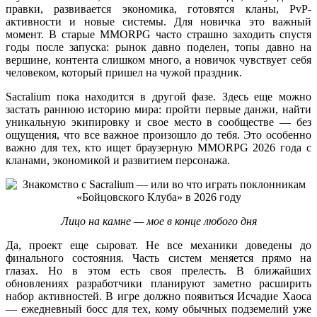
правки, развивается экономика, готовятся кланы, PvP-
активности и новые системы. Для новичка это важный
момент. В старые MMORPG часто страшно заходить спустя
годы после запуска: рынок давно поделен, топы давно на
вершине, контента слишком много, а новичок чувствует себя
человеком, который пришел на чужой праздник.
Sacralium пока находится в другой фазе. Здесь еще можно
застать раннюю историю мира: пройти первые данжи, найти
уникальную экипировку и свое место в сообществе — без
ощущения, что все важное произошло до тебя. Это особенно
важно для тех, кто ищет браузерную MMORPG 2026 года с
кланами, экономикой и развитием персонажа.
Лицо на камне — мое в конце любого дня
Да, проект еще сыроват. Не все механики доведены до
финального состояния. Часть систем меняется прямо на
глазах. Но в этом есть своя прелесть. В ближайших
обновлениях разработчики планируют заметно расширить
набор активностей. В игре должно появиться Исчадие Хаоса
— ежедневный босс для тех, кому обычных подземелий уже