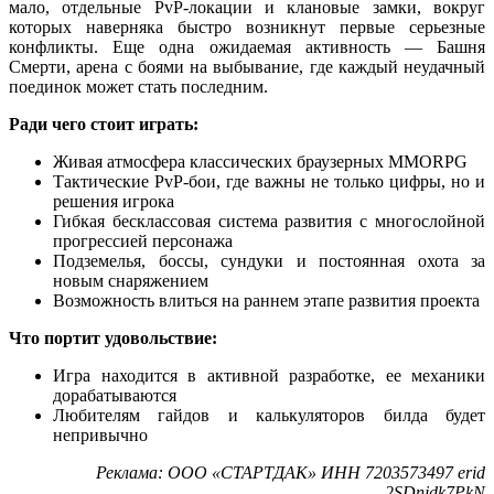
мало, отдельные PvP-локации и клановые замки, вокруг
которых наверняка быстро возникнут первые серьезные
конфликты. Еще одна ожидаемая активность — Башня
Смерти, арена с боями на выбывание, где каждый неудачный
поединок может стать последним.
Ради чего стоит играть:
Живая атмосфера классических браузерных MMORPG
Тактические PvP-бои, где важны не только цифры, но и
решения игрока
Гибкая бесклассовая система развития с многослойной
прогрессией персонажа
Подземелья, боссы, сундуки и постоянная охота за
новым снаряжением
Возможность влиться на раннем этапе развития проекта
Что портит удовольствие:
Игра находится в активной разработке, ее механики
дорабатываются
Любителям гайдов и калькуляторов билда будет
непривычно
Реклама: ООО «СТАРТДАК» ИНН 7203573497 erid
2SDnjdk7PkN