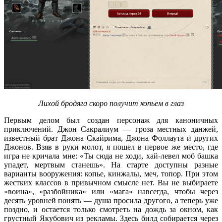
Лихой бродяга скоро получит копьем в глаз
Первым делом был создан персонаж для каноничных
приключений. Джон Сакралиум — гроза местных данжей,
известный брат Джона Скайрима, Джона Фоллаута и других
Джонов. Взяв в руки молот, я пошел в первое же место, где
игра не кричала мне: «Ты сюда не ходи, хай-левел моб башка
упадет, мертвым станешь». На старте доступны разные
варианты вооружения: копье, кинжалы, меч, топор. При этом
жестких классов в привычном смысле нет. Вы не выбираете
«воина», «разбойника» или «мага» навсегда, чтобы через
десять уровней понять — душа просила другого, а теперь уже
поздно, и остается только смотреть на дождь за окном, как
грустный Якубович из рекламы. Здесь билд собирается через