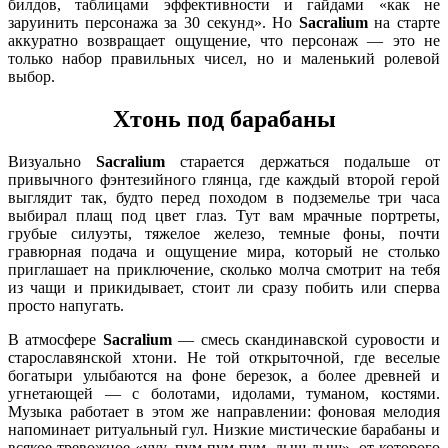
билдов, таблицами эффективности и гайдами «как не
заруинить персонажа за 30 секунд». Но
Sacralium
на старте
аккуратно возвращает ощущение, что персонаж — это не
только набор правильных чисел, но и маленький ролевой
выбор.
Хтонь под барабаны
Визуально
Sacralium
старается держаться подальше от
привычного фэнтезийного глянца, где каждый второй герой
выглядит так, будто перед походом в подземелье три часа
выбирал плащ под цвет глаз. Тут вам мрачные портреты,
грубые силуэты, тяжелое железо, темные фоны, почти
гравюрная подача и ощущение мира, который не столько
приглашает на приключение, сколько молча смотрит на тебя
из чащи и прикидывает, стоит ли сразу побить или сперва
просто напугать.
В атмосфере
Sacralium
— смесь скандинавской суровости и
старославянской хтони. Не той открыточной, где веселые
богатыри улыбаются на фоне березок, а более древней и
угнетающей — с болотами, идолами, туманом, костями.
Музыка работает в этом же направлении: фоновая мелодия
напоминает ритуальный гул. Низкие мистические барабаны и
всякое тревожное «ууу, пум-пум-пум, дыщ-дыщ», от которого