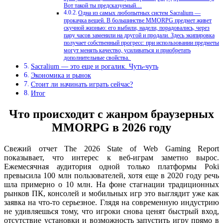
Вот такой ты предсказуемый…
Одна из самых любопытных систем Sacralium —
прокачка вещей. В большинстве MMORPG предмет живет
скучной жизнью: его выбили, надели, порадовались, через
пару часов заменили на другой и продали. Здесь экипировка
получает собственный прогресс: при использовании предметы
могут менять качество, усиливаться и приобретать
дополнительные свойства.
Sacralium — это еще и рогалик. Чуть-чуть
Экономика и рынок
Стоит ли начинать играть сейчас?
Итог
Что происходит с жанром браузерных
MMORPG в 2026 году
Свежий отчет The 2026 State of Web Gaming Report
показывает, что интерес к веб-играм заметно вырос.
Ежемесячная аудитория одной только платформы Poki
превысила 100 млн пользователей, хотя еще в 2020 году речь
шла примерно о 10 млн. На фоне стагнации традиционных
рынков ПК, консолей и мобильных игр это выглядит уже как
заявка на что-то серьезное. Глядя на современную индустрию
не удивляешься тому, что игроки снова ценят быстрый вход,
отсутствие установки и возможность запустить игру прямо в