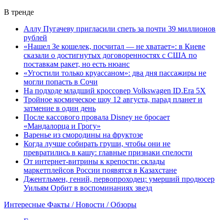
В тренде
Аллу Пугачеву пригласили спеть за почти 39 миллионов
рублей
«Нашел Зе кошелек, посчитал — не хватает»: в Киеве
сказали о достигнутых договоренностях с США по
поставкам ракет, но есть нюанс
«Угостили только круассаном»: два дня пассажиры не
могли попасть в Сочи
На подходе младший кроссовер Volkswagen ID.Era 5X
Тройное космическое шоу 12 августа, парад планет и
затмение в один день
После кассового провала Disney не бросает
«Мандалорца и Грогу»
Варенье из смородины на фруктозе
Когда лучше собирать груши, чтобы они не
превратились в кашу: главные признаки спелости
От интернет-витрины к крепости: склады
маркетплейсов России появятся в Казахстане
Джентльмен, гений, первопроходец: умерший продюсер
Уильям Орбит в воспоминаниях звезд
Интересные Факты / Новости / Обзоры