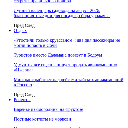
секреты правильного полива
Лунный календарь садовода на август 2026:
благоприятные дни для посадок, сбора урожая…
Пред
След
Отдых
«Угостили только круассаном»: два дня пассажиры не
могли попасть в Сочи
Туристов вместо Даламана повезут в Бодрум
Удмуртия все еще планирует продать авиакомпанию
«Ижавиа»
Минтранс работает над рейсами тайских авиакомпаний
в Россию
Пред
След
Рецепты
Варенье из смородины на фруктозе
Постные котлеты из моркови