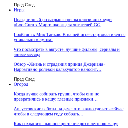
Пред
След
Игры
Праздничный розыгрыш: три эксклюзивных худи
«LootGuru х Мир танков» для читателей GG
LootGuru x Мир Танков. В нашей игре стартовал ивент с
уникальным лутом!
Что посмотреть в августе: лучшие фильмы, сериалы и
аниме месяца
Обзор «Жизнь и страдания принца Джериана».
Нарративно-ролевой калькулятор наносит…
Пред
След
Огород
Когда лучше собирать груши, чтобы они не
превратились в кашу: главные признаки…
Августовские работы на даче: что важно сделать сейчас,
чтобы в следующем году собрать…
Как сохранить пышное цветение роз в летнюю жару: