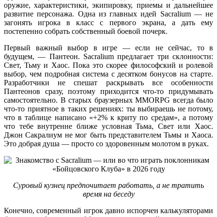
оружие, характеристики, экипировку, приемы и дальнейшее
развитие персонажа. Одна из главных идей Sacralium — не
загонять игрока в класс с первого экрана, а дать ему
постепенно собрать собственный боевой почерк.
Первый важный выбор в игре — если не сейчас, то в
будущем, — Пантеон. Sacralium предлагает три склонности:
Свет, Тьму и Хаос. Пока это скорее философский и ролевой
выбор, чем подробная система с десятком бонусов на старте.
Разработчики не спешат раскрывать все особенности
Пантеонов сразу, поэтому приходится что-то придумывать
самостоятельно. В старых браузерных MMORPG всегда было
что-то приятное в таких решениях: ты выбираешь не потому,
что в таблице написано «+2% к криту по средам», а потому
что тебе внутренне ближе условная Тьма, Свет или Хаос.
Джон Сакралиум не мог быть представителем Тьмы и Хаоса.
Это добрая душа — просто со здоровенным молотом в руках.
Суровый кузнец предпочитает работать, а не тратить
время на беседу
Конечно, современный игрок давно испорчен калькуляторами