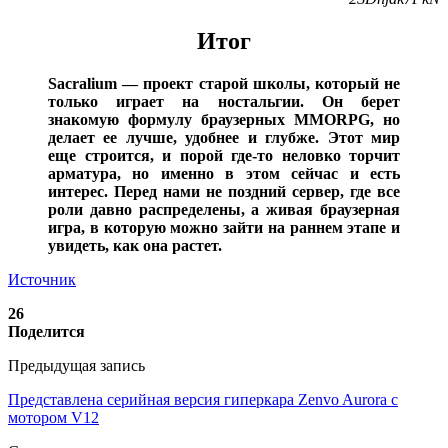
Итог
Sacralium — проект старой школы, который не
только играет на ностальгии. Он берет
знакомую формулу браузерных MMORPG, но
делает ее лучше, удобнее и глубже. Этот мир
еще строится, и порой где-то неловко торчит
арматура, но именно в этом сейчас и есть
интерес. Перед нами не поздний сервер, где все
роли давно распределены, а живая браузерная
игра, в которую можно зайти на раннем этапе и
увидеть, как она растет.
Источник
26
Поделится
Предыдущая запись
Представлена серийная версия гиперкара Zenvo Aurora с
мотором V12