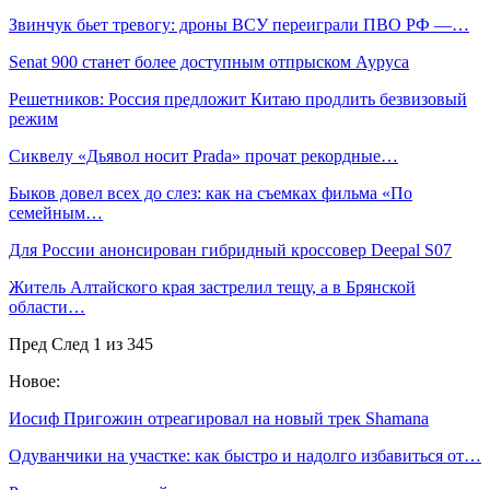
Звинчук бьет тревогу: дроны ВСУ переиграли ПВО РФ —…
Senat 900 станет более доступным отпрыском Ауруса
Решетников: Россия предложит Китаю продлить безвизовый
режим
Сиквелу «Дьявол носит Prada» прочат рекордные…
Быков довел всех до слез: как на съемках фильма «По
семейным…
Для России анонсирован гибридный кроссовер Deepal S07
Житель Алтайского края застрелил тещу, а в Брянской
области…
Пред
След
1 из 345
Новое:
Иосиф Пригожин отреагировал на новый трек Shamanа
Одуванчики на участке: как быстро и надолго избавиться от…