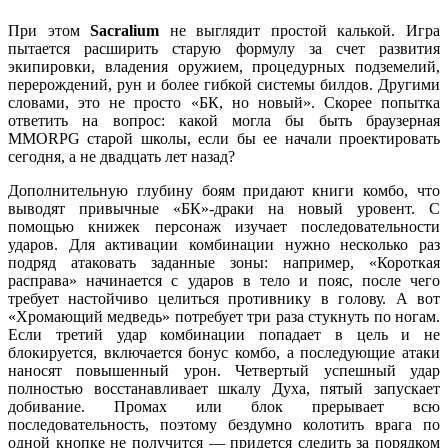
При этом
Sacralium
не выглядит простой калькой. Игра
пытается расширить старую формулу за счет развития
экипировки, владения оружием, процедурных подземелий,
перерождений, рун и более гибкой системы билдов. Другими
словами, это не просто «БК, но новый». Скорее попытка
ответить на вопрос: какой могла бы быть браузерная
MMORPG старой школы, если бы ее начали проектировать
сегодня, а не двадцать лет назад?
Дополнительную глубину боям придают книги комбо, что
выводят привычные «БК»-драки на новый уровент. С
помощью книжек персонаж изучает последовательности
ударов. Для активации комбинации нужно несколько раз
подряд атаковать заданные зоны: например, «Короткая
расправа» начинается с ударов в тело и пояс, после чего
требует настойчиво целиться противнику в голову. А вот
«Хромающий медведь» потребует три раза стукнуть по ногам.
Если третий удар комбинации попадает в цель и не
блокируется, включается бонус комбо, а последующие атаки
наносят повышенный урон. Четвертый успешный удар
полностью восстанавливает шкалу Духа, пятый запускает
добивание. Промах или блок прерывает всю
последовательность, поэтому бездумно колотить врага по
одной кнопке не получится — придется следить за порядком