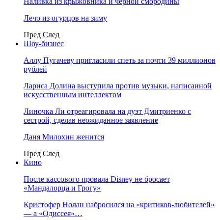
Наливка из крыжовника и чёрной смородины
Лечо из огурцов на зиму
Пред
След
Шоу-бизнес
Аллу Пугачеву пригласили спеть за почти 39 миллионов
рублей
Лариса Долина выступила против музыки, написанной
искусственным интеллектом
Линочка Ли отреагировала на дуэт Дмитриенко с
сестрой, сделав неожиданное заявление
Даня Милохин женится
Пред
След
Кино
После кассового провала Disney не бросает
«Мандалорца и Грогу»
Кристофер Нолан набросился на «критиков-любителей»
— а «Одиссея»…