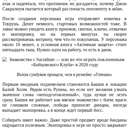
атак и надеяться, что противник не догадается, почему Джон
Сакралиум пытается который раз попасть оппоненту в жбан.
После создания персонажа игра отправляет новичка в
Тоурунь. Денег немного, стартовых возможностей тоже. В
лавке можно увидеть книги приемов, свитки, ключи, отмычки
и экипировку, но на первых минутах ты скорее
рассматриваешь витрину, чем что-то покупаешь. У персонажа
около 10 монет, а условная книга «Активная защита» стоит
пятнадцать тыщ. Нужно идти на работу, то есть в данж.
Взлом сундуков прощем, чем в ремейке «Готики»
Первым вводным подземельем становится Башня в локации
Балий Холм. Рядом есть Руины, но если нет желания узнать
значение слова «неподготовленный», туда лучше не лезть
сразу. Башня же работает как мягкое знакомство с боем: враги
не слишком сложные, победы приносят динары, иногда
выпадает экипировка, а в конце ждет первый босс.
Собирать шмот важно. Даже простой предмет вроде банданы
ощущается полезным. Экипировка в игре не просто закрывает