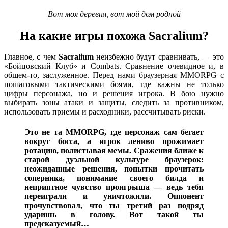
Вот моя деревня, вот мой дом родной
На какие игры похожа Sacralium?
Главное, с чем
Sacralium
неизбежно будут сравнивать, — это
«Бойцовский Клуб» и Combats. Сравнение очевидное и, в
общем-то, заслуженное. Перед нами браузерная MMORPG с
пошаговыми тактическими боями, где важны не только
цифры персонажа, но и решения игрока. В бою нужно
выбирать зоны атаки и защиты, следить за противником,
использовать приемы и расходники, рассчитывать риски.
Это не та MMORPG, где персонаж сам бегает
вокруг босса, а игрок лениво прожимает
ротацию, полистывая мемы. Сражения ближе к
старой дуэльной культуре браузерок:
неожиданные решения, попытки прочитать
соперника, понимание своего билда и
неприятное чувство проигрыша — ведь тебя
переиграли и уничтожили. Оппонент
прочувствовал, что ты третий раз подряд
ударишь в голову. Вот такой ты
предсказуемый…