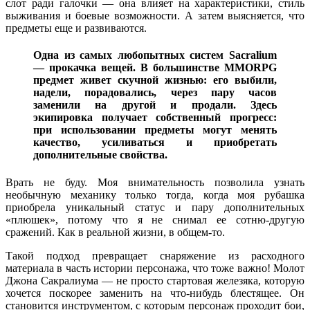
слот ради галочки — она влияет на характеристики, стиль
выживания и боевые возможности. А затем выясняется, что
предметы еще и развиваются.
Одна из самых любопытных систем Sacralium
— прокачка вещей. В большинстве MMORPG
предмет живет скучной жизнью: его выбили,
надели, порадовались, через пару часов
заменили на другой и продали. Здесь
экипировка получает собственный прогресс:
при использовании предметы могут менять
качество, усиливаться и приобретать
дополнительные свойства.
Врать не буду. Моя внимательность позволила узнать
необычную механику только тогда, когда моя рубашка
приобрела уникальный статус и пару дополнительных
«плюшек», потому что я не снимал ее сотню-другую
сражений. Как в реальной жизни, в общем-то.
Такой подход превращает снаряжение из расходного
материала в часть истории персонажа, что тоже важно! Молот
Джона Сакралиума — не просто стартовая железяка, которую
хочется поскорее заменить на что-нибудь блестящее. Он
становится инструментом, с которым персонаж проходит бои,