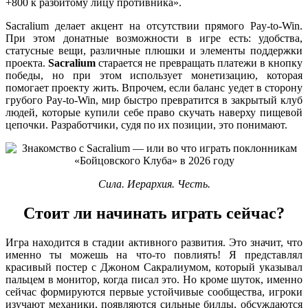
+800 к разбитому лицу противника».
Sacralium делает акцент на отсутствии прямого Pay-to-Win.
При этом донатные возможности в игре есть: удобства,
статусные вещи, различные плюшки и элементы поддержки
проекта.
Sacralium
старается не превращать платежи в кнопку
победы, но при этом использует монетизацию, которая
помогает проекту жить. Впрочем, если баланс уедет в сторону
грубого Pay-to-Win, мир быстро превратится в закрытый клуб
людей, которые купили себе право скучать наверху пищевой
цепочки. Разработчики, судя по их позиции, это понимают.
Сила. Иерархия. Честь.
Стоит ли начинать играть сейчас?
Игра находится в стадии активного развития. Это значит, что
именно ты можешь на что-то повлиять! Я представлял
красивый постер с Джоном Сакралиумом, который указывал
пальцем в монитор, когда писал это. Но кроме шуток, именно
сейчас формируются первые устойчивые сообщества, игроки
изучают механики, появляются сильные билды, обсуждаются