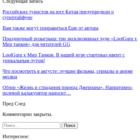
Следующая запись
Российских туристов на юге Китая предупредили о
супертайфуне
Вам также могут понравиться
Еще от автора
Праздничный розыгрыш: три эксклюзивных худи «LootGuru х
Мир танков» для читателей GG
LootGuru x Мир Танков. В нашей игре стартовал ивент с
уникальным лутом!
Что посмотреть в августе: лучшие фильмы, сериалы и аниме
месяца
Обзор «Жизнь и страдания принца Джериана». Нарративно-
ролевой калькулятор наносит…
Пред
След
Комментарии закрыты.
Интересное: