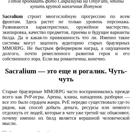
Готов продавать фото Сакралиума на OnlyFans, чтобы
купить крутой наплечник Йотунов
Sacralium
строит многослойную прогрессию по всем
фронтам. Здесь растет не только уровень персонажа.
Развиваются характеристики, оружейное мастерство,
экипировка, качество предметов, приемы и будущие варианты
билда. Да и какая-то привязанность что ли. Именно такие
системы могут зацепить аудиторию старых браузерных
MMORPG. Не быстрым фейерверком наград, а ощущением
долгого, почти ремесленного развития героя и его
собственного лора. Если вы романтичны, конечно.
Sacralium — это еще и рогалик. Чуть-
чуть
Старые браузерные MMORPG часто воспринимались прежде
всего как PvP-игры. Арены, кланы, нападения, разборки —
все это было сердцем жанра. PvE нередко существовало где-то
рядом, как способ добыть деньги, ресурсы или немного
отдохнуть от людей, которые в чате уже третий час объясняют,
почему именно их билд является вершиной человеческой
мысли.