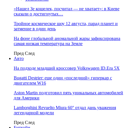
«Нашел Зе кошелек, посчитал — не хватает»: в Киеве
сказали о достигнутых…
Тройное космическое шоу 12 августа, парад планет и
затмение в один день
На фоне глобальной аномальной жары зафиксирована
самая низкая температура на Земле
Пред
След
Авто
На подходе младший кроссовер Volkswagen ID.Era 5X
Bugatti Destrier: еще один «последний» гиперкар с
двигателем W16
Aston Martin подготовил пять уникальных автомобилей
для Америки
Lamborghini Revuelto Miura 60° отдал дань уважения
легендарной модели
Пред
След
Биткойн