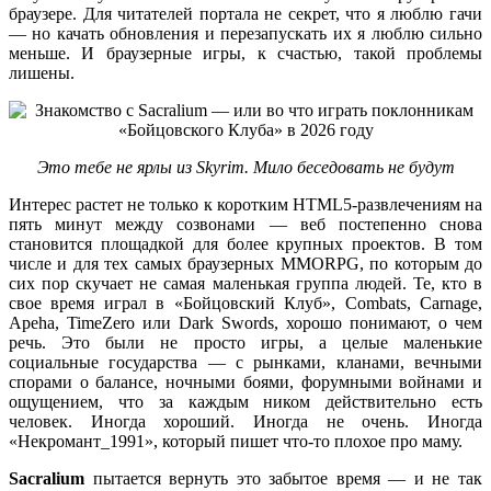
браузере. Для читателей портала не секрет, что я люблю гачи
— но качать обновления и перезапускать их я люблю сильно
меньше. И браузерные игры, к счастью, такой проблемы
лишены.
Это тебе не ярлы из Skyrim. Мило беседовать не будут
Интерес растет не только к коротким HTML5-развлечениям на
пять минут между созвонами — веб постепенно снова
становится площадкой для более крупных проектов. В том
числе и для тех самых браузерных MMORPG, по которым до
сих пор скучает не самая маленькая группа людей. Те, кто в
свое время играл в «Бойцовский Клуб», Combats, Carnage,
Apeha, TimeZero или Dark Swords, хорошо понимают, о чем
речь. Это были не просто игры, а целые маленькие
социальные государства — с рынками, кланами, вечными
спорами о балансе, ночными боями, форумными войнами и
ощущением, что за каждым ником действительно есть
человек. Иногда хороший. Иногда не очень. Иногда
«Некромант_1991», который пишет что-то плохое про маму.
Sacralium
пытается вернуть это забытое время — и не так