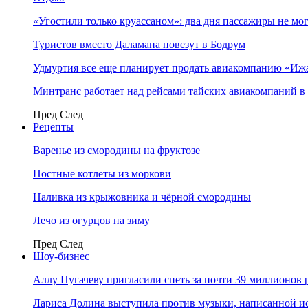
«Угостили только круассаном»: два дня пассажиры не мо
Туристов вместо Даламана повезут в Бодрум
Удмуртия все еще планирует продать авиакомпанию «Иж
Минтранс работает над рейсами тайских авиакомпаний в
Пред
След
Рецепты
Варенье из смородины на фруктозе
Постные котлеты из моркови
Наливка из крыжовника и чёрной смородины
Лечо из огурцов на зиму
Пред
След
Шоу-бизнес
Аллу Пугачеву пригласили спеть за почти 39 миллионов 
Лариса Долина выступила против музыки, написанной и