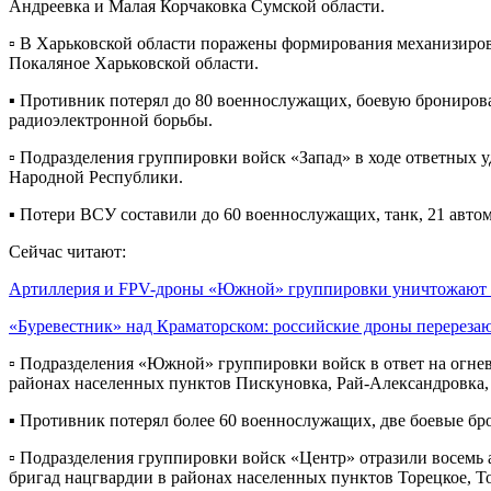
Андреевка и Малая Корчаковка Сумской области.
▫️ В Харьковской области поражены формирования механизиро
Покаляное Харьковской области.
▪️ Противник потерял до 80 военнослужащих, боевую брониров
радиоэлектронной борьбы.
▫️ Подразделения группировки войск «Запад» в ходе ответны
Народной Республики.
▪️ Потери ВСУ составили до 60 военнослужащих, танк, 21 авто
Сейчас читают:
Артиллерия и FPV-дроны «Южной» группировки уничтожаю
«Буревестник» над Краматорском: российские дроны перерез
▫️ Подразделения «Южной» группировки войск в ответ на огн
районах населенных пунктов Пискуновка, Рай-Александровка
▪️ Противник потерял более 60 военнослужащих, две боевые б
▫️ Подразделения группировки войск «Центр» отразили восемь
бригад нацгвардии в районах населенных пунктов Торецкое, Т