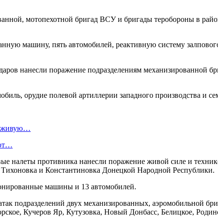
ванной, мотопехотной бригад ВСУ и бригады теробороны в райо
анную машину, пять автомобилей, реактивную систему залпового
х ударов нанесли поражение подразделениям механизированной 
мобиль, орудие полевой артиллерии западного производства и с
т живую…
ают…
евые налеты противника нанесли поражение живой силе и техни
, Тихоновка и Константиновка Донецкой Народной Республики.
ронированные машины и 13 автомобилей.
 атак подразделений двух механизированных, аэромобильной бри
орское, Кучеров Яр, Кутузовка, Новый Донбасс, Белицкое, Род