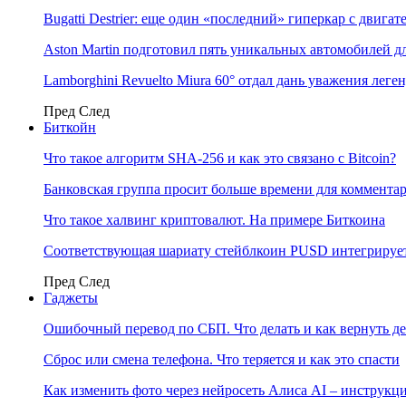
Bugatti Destrier: еще один «последний» гиперкар с двига
Aston Martin подготовил пять уникальных автомобилей 
Lamborghini Revuelto Miura 60° отдал дань уважения лег
Пред
След
Биткойн
Что такое алгоритм SHA-256 и как это связано с Bitcoin?
Банковская группа просит больше времени для коммента
Что такое халвинг криптовалют. На примере Биткоина
Соответствующая шариату стейблкоин PUSD интегрирует
Пред
След
Гаджеты
Ошибочный перевод по СБП. Что делать и как вернуть д
Сброс или смена телефона. Что теряется и как это спасти
Как изменить фото через нейросеть Алиса AI – инструкц