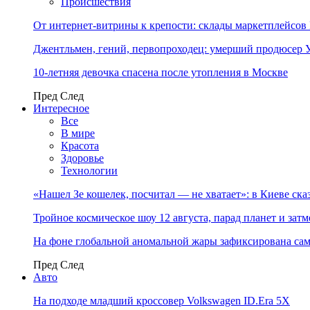
Происшествия
От интернет-витрины к крепости: склады маркетплейсов 
Джентльмен, гений, первопроходец: умерший продюсер 
10-летняя девочка спасена после утопления в Москве
Пред
След
Интересное
Все
В мире
Красота
Здоровье
Технологии
«Нашел Зе кошелек, посчитал — не хватает»: в Киеве ск
Тройное космическое шоу 12 августа, парад планет и затм
На фоне глобальной аномальной жары зафиксирована сама
Пред
След
Авто
На подходе младший кроссовер Volkswagen ID.Era 5X