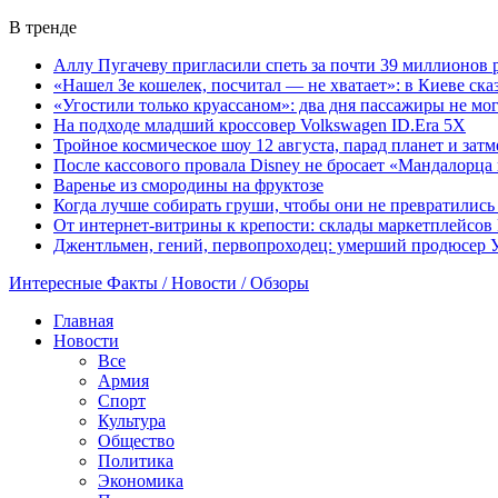
В тренде
Аллу Пугачеву пригласили спеть за почти 39 миллионов 
«Нашел Зе кошелек, посчитал — не хватает»: в Киеве ска
«Угостили только круассаном»: два дня пассажиры не мо
На подходе младший кроссовер Volkswagen ID.Era 5X
Тройное космическое шоу 12 августа, парад планет и затм
После кассового провала Disney не бросает «Мандалорца 
Варенье из смородины на фруктозе
Когда лучше собирать груши, чтобы они не превратились
От интернет-витрины к крепости: склады маркетплейсов 
Джентльмен, гений, первопроходец: умерший продюсер 
Интересные Факты / Новости / Обзоры
Главная
Новости
Все
Армия
Спорт
Культура
Общество
Политика
Экономика