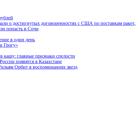
рублей
зали о достигнутых договоренностях с США по поставкам ракет,
гли попасть в Сочи
ение в один день
и Грогу»
 в кашу: главные признаки спелости
России появятся в Казахстане
Уильям Орбит в воспоминаниях звезд