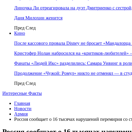
Линочка Ли отреагировала на дуэт Дмитриенко с сестрой
Даня Милохин женится
Пред
След
Кино
После кассового провала Disney не бросает «Мандалорца 
Кристофер Нолан набросился на «критиков-любителей»
Фанаты «Людей Икс» разделились: Самара Уивинг в р
Продолжение «Чужой: Ромул» никто не отменял — в студ
Пред
След
Интересные Факты
Главная
Новости
Армия
Россия сообщает о 16 тысячах нарушений перемирия со 
Россия сообщает о 16 тысячах нарушен