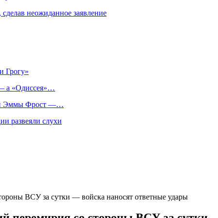
, сделав неожиданное заявление
и Грогу»
 — а «Одиссея»…
оли Эммы Фрост —…
ии развеяли слухи
стороны ВСУ за сутки — войска наносят ответные удары
ий перемирия со стороны ВСУ за сутки 