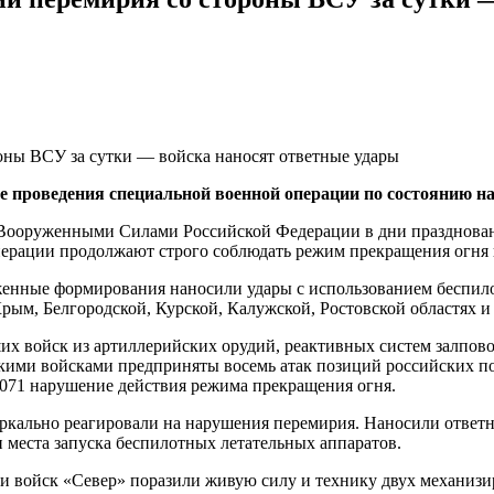
проведения специальной военной операции по состоянию на 1
Вооруженными Силами Российской Федерации в дни праздновани
ерации продолжают строго соблюдать режим прекращения огня и 
енные формирования наносили удары с использованием беспило
рым, Белгородской, Курской, Калужской, Ростовской областях и
х войск из артиллерийских орудий, реактивных систем залповог
кими войсками предприняты восемь атак позиций российских п
6071 нарушение действия режима прекращения огня.
кально реагировали на нарушения перемирия. Наносили ответн
 места запуска беспилотных летательных аппаратов.
вки войск «Север» поразили живую силу и технику двух механи