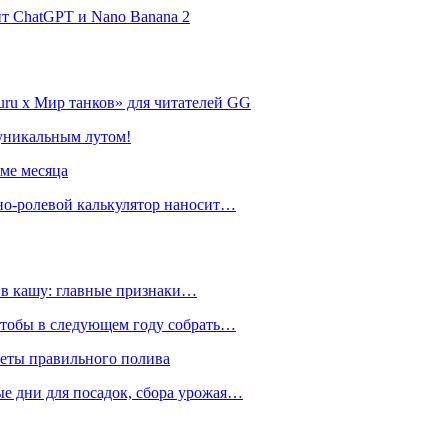
нт ChatGPT и Nano Banana 2
ru х Мир танков» для читателей GG
 уникальным лутом!
име месяца
но-ролевой калькулятор наносит…
ь в кашу: главные признаки…
 чтобы в следующем году собрать…
реты правильного полива
ые дни для посадок, сбора урожая…