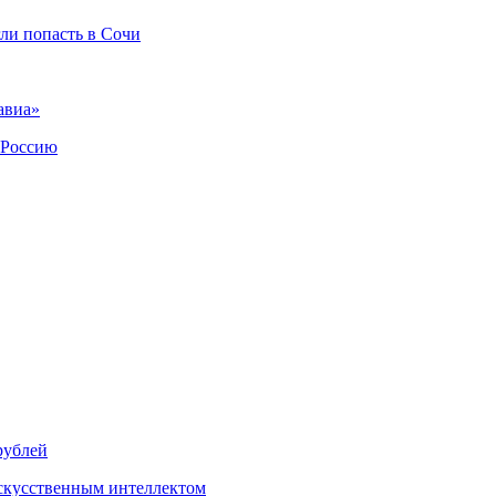
гли попасть в Сочи
авиа»
 Россию
рублей
скусственным интеллектом