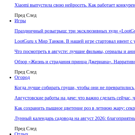
Xiaomi выпустила свою нейросеть. Как работает конкуре
Пред
След
Игры
Праздничный розыгрыш: три эксклюзивных худи «LootGu
LootGuru x Мир Танков. В нашей игре стартовал ивент с
Что посмотреть в августе: лучшие фильмы, сериалы и ан
Обзор «Жизнь и страдания принца Джериана». Нарратив
Пред
След
Огород
Когда лучше собирать груши, чтобы они не превратилис
Августовские работы на даче: что важно сделать сейчас,
Как сохранить пышное цветение роз в летнюю жару: сек
Лунный календарь садовода на август 2026: благоприятн
Пред
След
Отдых