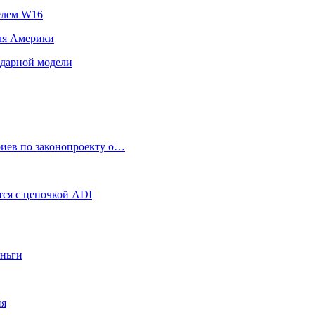
телем W16
для Америки
ендарной модели
риев по законопроекту о…
ся с цепочкой ADI
еньги
ия