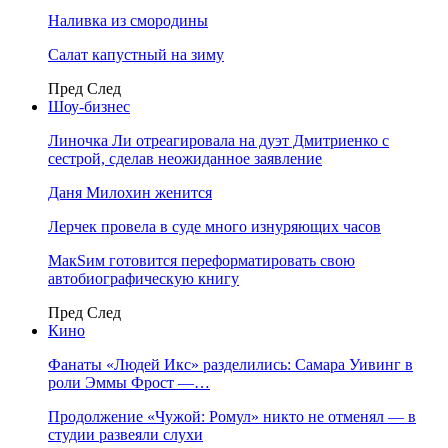
Наливка из смородины
Салат капустный на зиму
Пред
След
Шоу-бизнес
Линочка Ли отреагировала на дуэт Дмитриенко с
сестрой, сделав неожиданное заявление
Даня Милохин женится
Лерчек провела в суде много изнуряющих часов
МакSим готовится переформатировать свою
автобиографическую книгу
Пред
След
Кино
Фанаты «Людей Икс» разделились: Самара Уивинг в
роли Эммы Фрост —…
Продолжение «Чужой: Ромул» никто не отменял — в
студии развеяли слухи