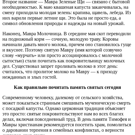
Второе название — Мавра Зеленые Щи — связано с бытовой
необходимостью. К маю квашеная капуста заканчивалась, на
смену приходила молодая зелень: крапива, щавель, лебеда. Из
них варили первые летние щи. Это была не просто еда, а
символ обновления природы и надежды на новый урожай.
Наконец, Мавра Молочница. В середине мая скот переводили
на подножный корм — сочную, молодую траву. Коровы
начинали давать много молока, причем оно становилось гуще
и вкуснее. Поэтому святую Мавру (имя которой созвучно
слову «мурчать» или просто ассоциировалось с молочной
сытостью) стали почитать как покровительницу молочных
дел. Существовал запрет проливать молоко в этот день:
считалось, что пролитое молоко на Мавру — к приходу
нежданных и злых гостей.
Как правильно почитать память святых сегодня
Современному человеку, далекому от сельского хозяйства,
может показаться странным смешивать мученическую смерть
с посадкой капусты. Однако церковная традиция объясняет
это просто: святые покровительствуют нам во всех благих
делах, включая повседневный труд. В день памяти Тимофея и
Мавры христианам рекомендуется посетить храм, помолиться
о даровании терпения в семейных конфликтах, о верности