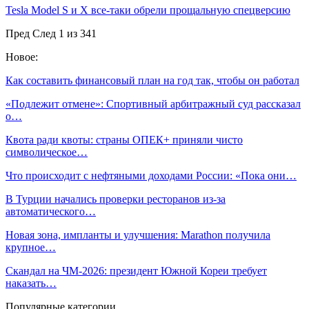
Tesla Model S и X все-таки обрели прощальную спецверсию
Пред
След
1 из 341
Новое:
Как составить финансовый план на год так, чтобы он работал
«Подлежит отмене»: Спортивный арбитражный суд рассказал
о…
Квота ради квоты: страны ОПЕК+ приняли чисто
символическое…
Что происходит с нефтяными доходами России: «Пока они…
В Турции начались проверки ресторанов из-за
автоматического…
Новая зона, импланты и улучшения: Marathon получила
крупное…
Скандал на ЧМ-2026: президент Южной Кореи требует
наказать…
Популярные категории