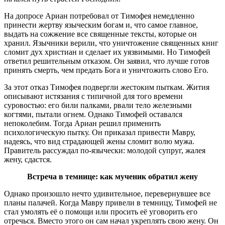
На допросе Ариан потребовал от Тимофея немедленно
принести жертву языческим богам и, что самое главное,
выдать на сожжение все священные тексты, которые он
хранил. Язычники верили, что уничтожение священных книг
сломит дух христиан и сделает их уязвимыми. Но Тимофей
ответил решительным отказом. Он заявил, что лучше готов
принять смерть, чем предать Бога и уничтожить слово Его.
За этот отказ Тимофея подвергли жестоким пыткам. Жития
описывают истязания с типичной для того времени
суровостью: его били палками, рвали тело железными
когтями, пытали огнем. Однако Тимофей оставался
непоколебим. Тогда Ариан решил применить
психологическую пытку. Он приказал привести Мавру,
надеясь, что вид страдающей жены сломит волю мужа.
Правитель рассуждал по-язычески: молодой супруг, жалея
жену, сдастся.
Встреча в темнице: как мученик обратил жену
Однако произошло нечто удивительное, перевернувшее все
планы палачей. Когда Мавру привели в темницу, Тимофей не
стал умолять её о помощи или просить её уговорить его
отречься. Вместо этого он сам начал укреплять свою жену. Он