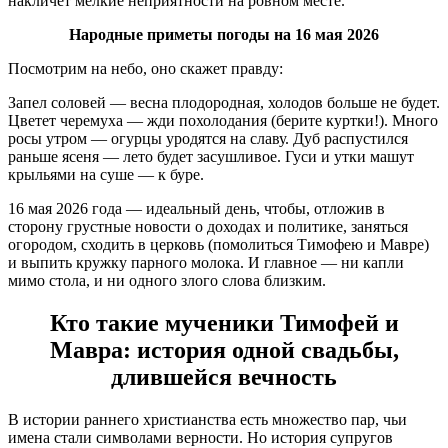
накличет мелкие неприятности на ровном месте.
Народные приметы погоды на 16 мая 2026
Посмотрим на небо, оно скажет правду:
Запел соловей — весна плодородная, холодов больше не будет.
Цветет черемуха — жди похолодания (берите куртки!). Много
росы утром — огурцы уродятся на славу. Дуб распустился
раньше ясеня — лето будет засушливое. Гуси и утки машут
крыльями на суше — к буре.
16 мая 2026 года — идеальный день, чтобы, отложив в
сторону грустные новости о доходах и политике, заняться
огородом, сходить в церковь (помолиться Тимофею и Мавре)
и выпить кружку парного молока. И главное — ни капли
мимо стола, и ни одного злого слова близким.
Кто такие мученики Тимофей и
Мавра: история одной свадьбы,
длившейся вечность
В истории раннего христианства есть множество пар, чьи
имена стали символами верности. Но история супругов