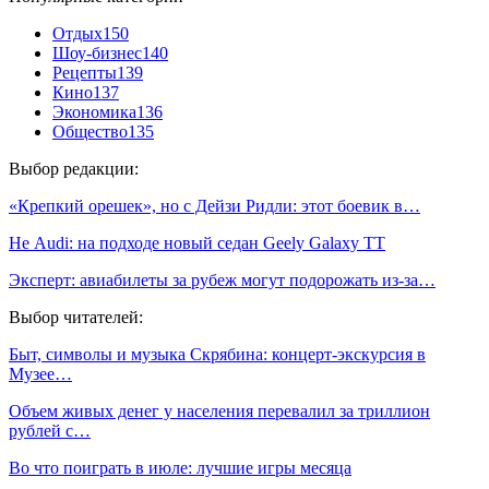
Отдых
150
Шоу-бизнес
140
Рецепты
139
Кино
137
Экономика
136
Общество
135
Выбор редакции:
«Крепкий орешек», но с Дейзи Ридли: этот боевик в…
Не Audi: на подходе новый седан Geely Galaxy TT
Эксперт: авиабилеты за рубеж могут подорожать из-за…
Выбор читателей:
Быт, символы и музыка Скрябина: концерт-экскурсия в
Музее…
Объем живых денег у населения перевалил за триллион
рублей с…
Во что поиграть в июле: лучшие игры месяца