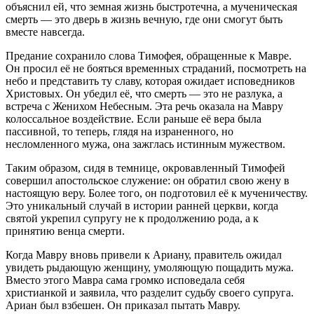
объяснил ей, что земная жизнь быстротечна, а мученическая
смерть — это дверь в жизнь вечную, где они смогут быть
вместе навсегда.
Предание сохранило слова Тимофея, обращенные к Мавре.
Он просил её не бояться временных страданий, посмотреть на
небо и представить ту славу, которая ожидает исповедников
Христовых. Он убедил её, что смерть — это не разлука, а
встреча с Женихом Небесным. Эта речь оказала на Мавру
колоссальное воздействие. Если раньше её вера была
пассивной, то теперь, глядя на израненного, но
несломленного мужа, она зажглась истинным мужеством.
Таким образом, сидя в темнице, окровавленный Тимофей
совершил апостольское служение: он обратил свою жену в
настоящую веру. Более того, он подготовил её к мученичеству.
Это уникальный случай в истории ранней церкви, когда
святой укрепил супругу не к продолжению рода, а к
принятию венца смерти.
Когда Мавру вновь привели к Ариану, правитель ожидал
увидеть рыдающую женщину, умоляющую пощадить мужа.
Вместо этого Мавра сама громко исповедала себя
христианкой и заявила, что разделит судьбу своего супруга.
Ариан был взбешен. Он приказал пытать Мавру.