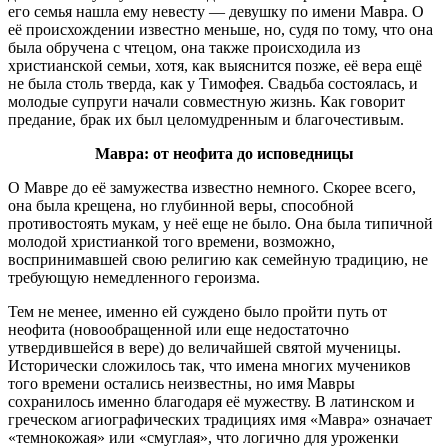
его семья нашла ему невесту — девушку по имени Мавра. О
её происхождении известно меньше, но, судя по тому, что она
была обручена с чтецом, она также происходила из
христианской семьи, хотя, как выяснится позже, её вера ещё
не была столь тверда, как у Тимофея. Свадьба состоялась, и
молодые супруги начали совместную жизнь. Как говорит
предание, брак их был целомудренным и благочестивым.
Мавра: от неофита до исповедницы
О Мавре до её замужества известно немного. Скорее всего,
она была крещена, но глубинной веры, способной
противостоять мукам, у неё еще не было. Она была типичной
молодой христианкой того времени, возможно,
воспринимавшей свою религию как семейную традицию, не
требующую немедленного героизма.
Тем не менее, именно ей суждено было пройти путь от
неофита (новообращенной или еще недостаточно
утвердившейся в вере) до величайшей святой мученицы.
Исторически сложилось так, что имена многих мучеников
того времени остались неизвестны, но имя Мавры
сохранилось именно благодаря её мужеству. В латинском и
греческом агиографических традициях имя «Мавра» означает
«темнокожая» или «смуглая», что логично для уроженки