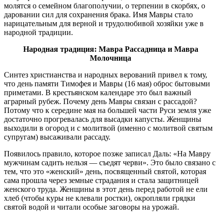
молятся о семейном благополучии, о терпении в скорбях, о
даровании сил для сохранения брака. Имя Мавры стало
нарицательным для верной и трудолюбивой хозяйки уже в
народной традиции.
Народная традиция: Мавра Рассадница и Мавра
Молочница
Синтез христианства и народных верований привел к тому,
что день памяти Тимофея и Мавры (16 мая) оброс бытовыми
приметами. В крестьянском календаре это был важный
аграрный рубеж. Почему день Мавры связан с рассадой?
Потому что к середине мая на большей части Руси земля уже
достаточно прогревалась для высадки капусты. Женщины
выходили в огород и с молитвой (именно с молитвой святым
супругам) высаживали рассаду.
Появилось правило, которое позже записал Даль: «На Мавру
мужчинам садить нельзя — съедят черви». Это было связано с
тем, что это «женский» день, посвященный святой, которая
сама прошла через земные страдания и стала защитницей
женского труда. Женщины в этот день перед работой не ели
хлеб (чтобы куры не клевали ростки), окропляли грядки
святой водой и читали особые заговоры на урожай.