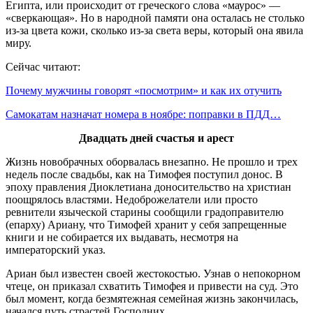
Египта, или происходит от греческого слова «маурос» —
«сверкающая». Но в народной памяти она осталась не столько
из-за цвета кожи, сколько из-за света веры, который она явила
миру.
Сейчас читают:
Почему мужчины говорят «посмотрим» и как их отучить
Самокатам назначат номера в ноябре: поправки в ПДД…
Двадцать дней счастья и арест
Жизнь новобрачных оборвалась внезапно. Не прошло и трех
недель после свадьбы, как на Тимофея поступил донос. В
эпоху правления Диоклетиана доносительство на христиан
поощрялось властями. Недоброжелатели или просто
ревнители языческой старины сообщили градоправителю
(епарху) Ариану, что Тимофей хранит у себя запрещенные
книги и не собирается их выдавать, несмотря на
императорский указ.
Ариан был известен своей жестокостью. Узнав о непокорном
чтеце, он приказал схватить Тимофея и привести на суд. Это
был момент, когда безмятежная семейная жизнь закончилась,
начался путь страстей Господних.