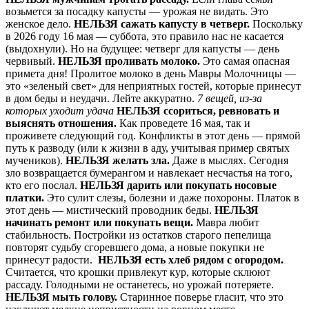
возьмется за посадку капусты — урожая не видать. Это
женское дело.
НЕЛЬЗЯ сажать капусту в четверг.
Поскольку
в 2026 году 16 мая — суббота, это правило нас не касается
(выдохнули). Но на будущее: четверг для капусты — день
червивый.
НЕЛЬЗЯ проливать молоко.
Это самая опасная
примета дня! Пролитое молоко в день Мавры Молочницы —
это «зеленый свет» для неприятных гостей, которые принесут
в дом беды и неудачи. Лейте аккуратно.
7 вещей, из-за
которых уходит удача
НЕЛЬЗЯ ссориться, ревновать и
выяснять отношения.
Как проведете 16 мая, так и
проживете следующий год. Конфликты в этот день — прямой
путь к разводу (или к жизни в аду, учитывая пример святых
мучеников).
НЕЛЬЗЯ желать зла.
Даже в мыслях. Сегодня
зло возвращается бумерангом и навлекает несчастья на того,
кто его послал.
НЕЛЬЗЯ дарить или покупать носовые
платки.
Это сулит слезы, болезни и даже похороны. Платок в
этот день — мистический проводник беды.
НЕЛЬЗЯ
начинать ремонт или покупать вещи.
Мавра любит
стабильность. Постройки из остатков старого пепелища
повторят судьбу сгоревшего дома, а новые покупки не
принесут радости.
НЕЛЬЗЯ есть хлеб рядом с огородом.
Считается, что крошки привлекут кур, которые склюют
рассаду. Голодными не останетесь, но урожай потеряете.
НЕЛЬЗЯ мыть голову.
Старинное поверье гласит, что это