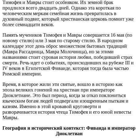
Тимофея и Мавры стоит особняком. Их земной брак
продлился всего двадцать дней. Однако эта короткая по
человеческим меркам семейная жизнь превратилась в
духовный подвиг, который христианская церковь помнит уже
более семнадцати веков.
Память мучеников Тимофея и Мавры совершается 16 мая (по
новому стилю) или 3 мая по старому стилю. В народном
календаре этот день оброс множеством бытовых традиций
(Мавра Рассадница, Мавра Молочница), но за этими
названиями стоит суровая история любви, победившей страх
смерти. Речь идет о событиях, происходивших на рубеже III и
IV веков в Египетской Фиваиде, которая тогда была частью
Римской империи.
Время, в которое жили эти святые, вошло в историю как
эпоха великих гонений на христиан при императоре
Диоклетиане. Это был период, когда за отказ поклониться
языческим богам людей подвергали изощренным пыткам и
казням. Именно в этой кровавой круговерти и
разворачивается история чтеца Тимофея и его юной невесты
Мавры.
География и исторический контекст: Фиваида и император
Диоклетиан