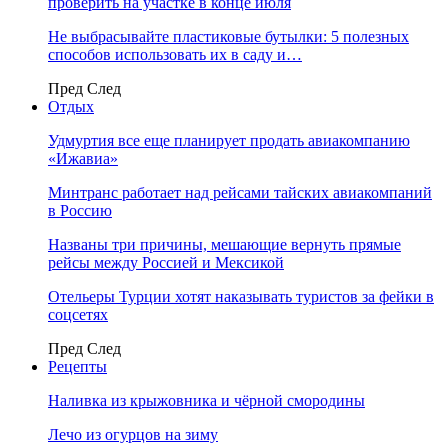
проверить на участке в конце июля
Не выбрасывайте пластиковые бутылки: 5 полезных
способов использовать их в саду и…
Пред
След
Отдых
Удмуртия все еще планирует продать авиакомпанию
«Ижавиа»
Минтранс работает над рейсами тайских авиакомпаний
в Россию
Названы три причины, мешающие вернуть прямые
рейсы между Россией и Мексикой
Отельеры Турции хотят наказывать туристов за фейки в
соцсетях
Пред
След
Рецепты
Наливка из крыжовника и чёрной смородины
Лечо из огурцов на зиму