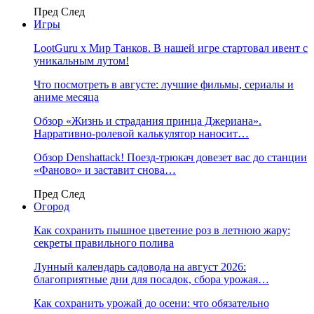
Пред
След
Игры
LootGuru x Мир Танков. В нашей игре стартовал ивент с
уникальным лутом!
Что посмотреть в августе: лучшие фильмы, сериалы и
аниме месяца
Обзор «Жизнь и страдания принца Джериана».
Нарративно-ролевой калькулятор наносит…
Обзор Denshattack! Поезд-трюкач довезет вас до станции
«Фаново» и заставит снова…
Пред
След
Огород
Как сохранить пышное цветение роз в летнюю жару:
секреты правильного полива
Лунный календарь садовода на август 2026:
благоприятные дни для посадок, сбора урожая…
Как сохранить урожай до осени: что обязательно