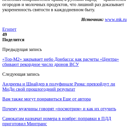
огородов и молочных продуктов, что лишний раз доказывает
укорененность святости в каждодневном быту.
Источник:
www.mk.ru
Египет
49
Поделится
Предыдущая запись
«Тор-М2» закрывает небо Донбасса: как расчеты «Центра»
сбивают рекордное число дронов ВСУ
Следующая запись
Андреева и Шнайдер в полуфинале Рима: превзойдут ли
МиДи свой прошлогодний результат
Вам также могут понравиться
Еще от автора
Почему мужчины говорят «посмотрим» и как их отучить
Самокатам назначат номера в ноябре: поправки в ПДД
приготовил Минтранс