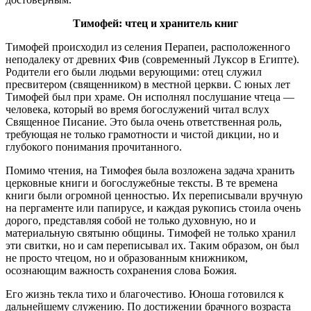
Тимофей: чтец и хранитель книг
Тимофей происходил из селения Перапеи, расположенного
неподалеку от древних Фив (современный Луксор в Египте).
Родители его были людьми верующими: отец служил
пресвитером (священником) в местной церкви. С юных лет
Тимофей был при храме. Он исполнял послушание чтеца —
человека, который во время богослужений читал вслух
Священное Писание. Это была очень ответственная роль,
требующая не только грамотности и чистой дикции, но и
глубокого понимания прочитанного.
Помимо чтения, на Тимофея была возложена задача хранить
церковные книги и богослужебные тексты. В те времена
книги были огромной ценностью. Их переписывали вручную
на пергаменте или папирусе, и каждая рукопись стоила очень
дорого, представляя собой не только духовную, но и
материальную святыню общины. Тимофей не только хранил
эти свитки, но и сам переписывал их. Таким образом, он был
не просто чтецом, но и образованным книжником,
осознающим важность сохранения слова Божия.
Его жизнь текла тихо и благочестиво. Юноша готовился к
дальнейшему служению. По достижении брачного возраста