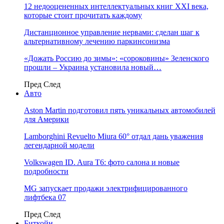
12 недооцененных интеллектуальных книг XXI века,
которые стоит прочитать каждому
Дистанционное управление нервами: сделан шаг к
альтернативному лечению паркинсонизма
«Дожать Россию до зимы»: «сороковины» Зеленского
прошли – Украина установила новый…
Пред
След
Авто
Aston Martin подготовил пять уникальных автомобилей
для Америки
Lamborghini Revuelto Miura 60° отдал дань уважения
легендарной модели
Volkswagen ID. Aura T6: фото салона и новые
подробности
MG запускает продажи электрифицированного
лифтбека 07
Пред
След
Биткойн