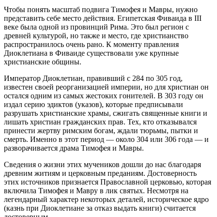
Чтобы понять масштаб подвига Тимофея и Мавры, нужно
представить себе место действия. Египетская Фиваида в III
веке была одной из провинций Рима. Это был регион с
древней культурой, но также и место, где христианство
распространилось очень рано. К моменту правления
Диоклетиана в Фиваиде существовали уже крупные
христианские общины.
Император Диоклетиан, правивший с 284 по 305 год,
известен своей реорганизацией империи, но для христиан он
остался одним из самых жестоких гонителей. В 303 году он
издал серию эдиктов (указов), которые предписывали
разрушать христианские храмы, сжигать священные книги и
лишать христиан гражданских прав. Тех, кто отказывался
принести жертву римским богам, ждали тюрьмы, пытки и
смерть. Именно в этот период — около 304 или 306 года — и
разворачивается драма Тимофея и Мавры.
Сведения о жизни этих мучеников дошли до нас благодаря
древним житиям и церковным преданиям. Достоверность
этих источников признается Православной церковью, которая
включила Тимофея и Мавру в лик святых. Несмотря на
легендарный характер некоторых деталей, историческое ядро
(казнь при Диоклетиане за отказ выдать книги) считается
достоверным.