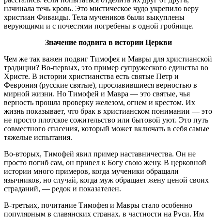
начинала течь кровь. Это мистическое чудо укрепило веру
христиан Фиваиды. Тела мучеников были выкуплены
верующими и с почестями погребены в одной гробнице.
Значение подвига в истории Церкви
Чем же так важен подвиг Тимофея и Мавры для христианской
традиции? Во-первых, это пример супружеского единства во
Христе. В истории христианства есть святые Петр и
Феврония (русские святые), прославившиеся верностью в
мирной жизни. Но Тимофей и Мавра — это святые, чья
верность прошла проверку железом, огнем и крестом. Их
жизнь показывает, что брак в христианском понимании — это
не просто плотское сожительство или бытовой уют. Это путь
совместного спасения, который может включать в себя самые
тяжелые испытания.
Во-вторых, Тимофей явил пример наставничества. Он не
просто погиб сам, он привел к Богу свою жену. В церковной
истории много примеров, когда мученики обращали
язычников, но случай, когда муж обращает жену ценой своих
страданий, — редок и показателен.
В-третьих, почитание Тимофея и Мавры стало особенно
популярным в славянских странах, в частности на Руси. Им