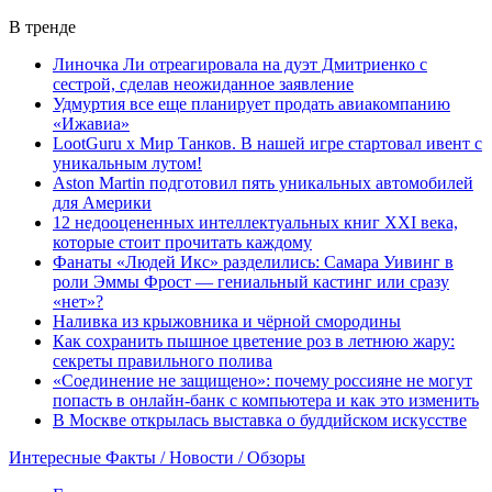
В тренде
Линочка Ли отреагировала на дуэт Дмитриенко с
сестрой, сделав неожиданное заявление
Удмуртия все еще планирует продать авиакомпанию
«Ижавиа»
LootGuru x Мир Танков. В нашей игре стартовал ивент с
уникальным лутом!
Aston Martin подготовил пять уникальных автомобилей
для Америки
12 недооцененных интеллектуальных книг XXI века,
которые стоит прочитать каждому
Фанаты «Людей Икс» разделились: Самара Уивинг в
роли Эммы Фрост — гениальный кастинг или сразу
«нет»?
Наливка из крыжовника и чёрной смородины
Как сохранить пышное цветение роз в летнюю жару:
секреты правильного полива
«Соединение не защищено»: почему россияне не могут
попасть в онлайн-банк с компьютера и как это изменить
В Москве открылась выставка о буддийском искусстве
Интересные Факты / Новости / Обзоры