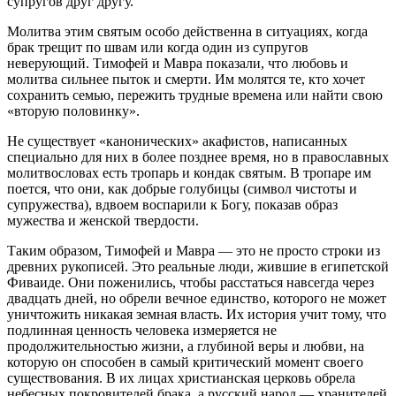
супругов друг другу.
Молитва этим святым особо действенна в ситуациях, когда
брак трещит по швам или когда один из супругов
неверующий. Тимофей и Мавра показали, что любовь и
молитва сильнее пыток и смерти. Им молятся те, кто хочет
сохранить семью, пережить трудные времена или найти свою
«вторую половинку».
Не существует «канонических» акафистов, написанных
специально для них в более позднее время, но в православных
молитвословах есть тропарь и кондак святым. В тропаре им
поется, что они, как добрые голубицы (символ чистоты и
супружества), вдвоем воспарили к Богу, показав образ
мужества и женской твердости.
Таким образом, Тимофей и Мавра — это не просто строки из
древних рукописей. Это реальные люди, жившие в египетской
Фиваиде. Они поженились, чтобы расстаться навсегда через
двадцать дней, но обрели вечное единство, которого не может
уничтожить никакая земная власть. Их история учит тому, что
подлинная ценность человека измеряется не
продолжительностью жизни, а глубиной веры и любви, на
которую он способен в самый критический момент своего
существования. В их лицах христианская церковь обрела
небесных покровителей брака, а русский народ — хранителей