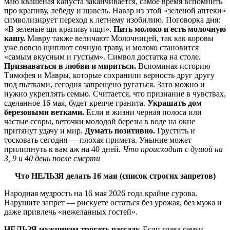
маю квашеная капуста заканчивается, самое время вспомнить
про крапиву, лебеду и щавель. Навар из этой «зеленой аптеки»
символизирует переход к летнему изобилию. Поговорка дня:
«В зеленые щи крапиву ищи».
Пить молоко и есть молочную
кашу.
Мавру также величают Молочницей, так как коровы
уже вовсю щиплют сочную траву, и молоко становится
«самым вкусным и густым». Символ достатка на столе.
Признаваться в любви и мириться.
Вспоминая историю
Тимофея и Мавры, которые сохранили верность друг другу
под пытками, сегодня запрещено ругаться. Зато можно и
нужно укреплять семью. Считается, что признание в чувствах,
сделанное 16 мая, будет крепче гранита.
Украшать дом
березовыми ветками.
Если в жизни черная полоса или
частые ссоры, веточки молодой березы в воде на окне
притянут удачу и мир.
Думать позитивно.
Грустить и
тосковать сегодня — плохая примета. Уныние может
прилипнуть к вам аж на 40 дней.
Что происходит с душой на
3, 9 и 40 день после смерти
Что НЕЛЬЗЯ делать 16 мая (список строгих запретов)
Народная мудрость на 16 мая 2026 года крайне сурова.
Нарушите запрет — рискуете остаться без урожая, без мужа и
даже привлечь «нежеланных гостей».
НЕЛЬЗЯ мужчинам трогать рассаду.
Если глава семьи