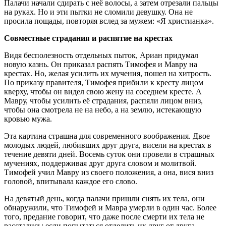
Палачи начали сдирать с неё волосы, а затем отрезали пальцы
на руках. Но и эти пытки не сломили девушку. Она не
просила пощады, повторяя вслед за мужем: «Я христианка».
Совместные страдания и распятие на крестах
Видя бесполезность отдельных пыток, Ариан придумал
новую казнь. Он приказал распять Тимофея и Мавру на
крестах. Но, желая усилить их мучения, пошел на хитрость.
По приказу правителя, Тимофея прибили к кресту лицом
кверху, чтобы он видел свою жену на соседнем кресте. А
Мавру, чтобы усилить её страдания, распяли лицом вниз,
чтобы она смотрела не на небо, а на землю, истекающую
кровью мужа.
Эта картина страшна для современного воображения. Двое
молодых людей, любивших друг друга, висели на крестах в
течение девяти дней. Восемь суток они провели в страшных
мучениях, поддерживая друг друга словом и молитвой.
Тимофей учил Мавру из своего положения, а она, вися вниз
головой, впитывала каждое его слово.
На девятый день, когда палачи пришли снять их тела, они
обнаружили, что Тимофей и Мавра умерли в один час. Более
того, предание говорит, что даже после смерти их тела не
расстались: если попытаться отделить их друг от друга,