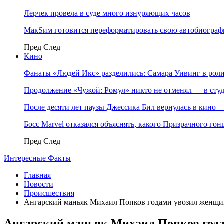
Лерчек провела в суде много изнуряющих часов
МакSим готовится переформатировать свою автобиогра
Пред
След
Кино
Фанаты «Людей Икс» разделились: Самара Уивинг в р
Продолжение «Чужой: Ромул» никто не отменял — в студ
После десяти лет паузы Джессика Бил вернулась в кино
Босс Marvel отказался объяснять, какого Призрачного го
Пред
След
Интересные Факты
Главная
Новости
Происшествия
Ангарский маньяк Михаил Попков годами увозил женщин
Ангарский маньяк Михаил Попков года