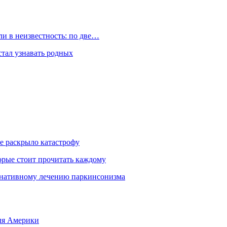
и в неизвестность: по две…
стал узнавать родных
е раскрыло катастрофу
орые стоит прочитать каждому
ернативному лечению паркинсонизма
для Америки