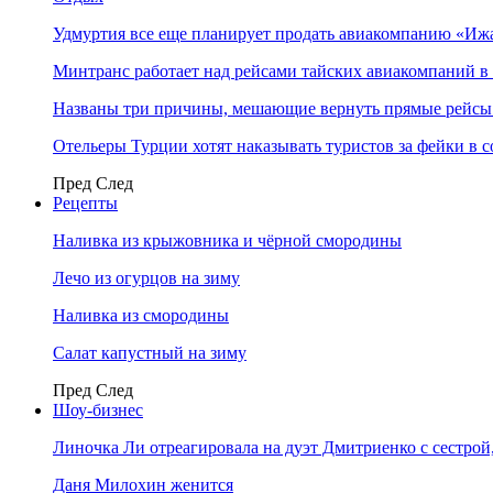
Удмуртия все еще планирует продать авиакомпанию «Иж
Минтранс работает над рейсами тайских авиакомпаний в
Названы три причины, мешающие вернуть прямые рейсы
Отельеры Турции хотят наказывать туристов за фейки в с
Пред
След
Рецепты
Наливка из крыжовника и чёрной смородины
Лечо из огурцов на зиму
Наливка из смородины
Салат капустный на зиму
Пред
След
Шоу-бизнес
Линочка Ли отреагировала на дуэт Дмитриенко с сестрой
Даня Милохин женится