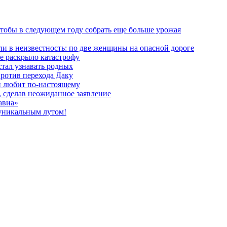
 чтобы в следующем году собрать еще больше урожая
и в неизвестность: по две женщины на опасной дороге
е раскрыло катастрофу
стал узнавать родных
против перехода Даку
ли любит по-настоящему
, сделав неожиданное заявление
авиа»
 уникальным лутом!