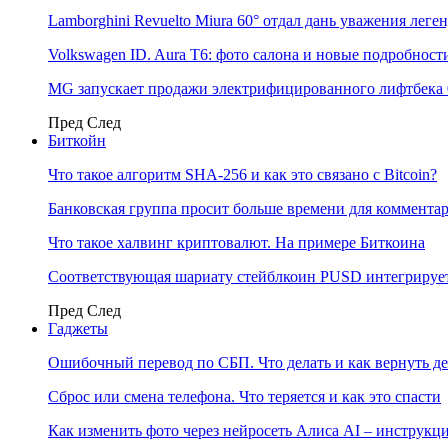
Lamborghini Revuelto Miura 60° отдал дань уважения лег
Volkswagen ID. Aura T6: фото салона и новые подробност
MG запускает продажи электрифицированного лифтбека 
Пред
След
Биткойн
Что такое алгоритм SHA-256 и как это связано с Bitcoin?
Банковская группа просит больше времени для коммента
Что такое халвинг криптовалют. На примере Биткоина
Соответствующая шариату стейблкоин PUSD интегрирует
Пред
След
Гаджеты
Ошибочный перевод по СБП. Что делать и как вернуть д
Сброс или смена телефона. Что теряется и как это спасти
Как изменить фото через нейросеть Алиса AI – инструкц