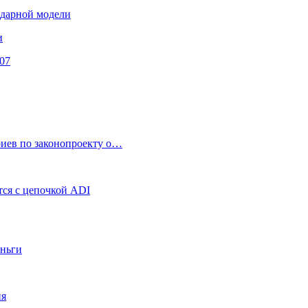
ендарной модели
и
07
риев по законопроекту о…
ся с цепочкой ADI
еньги
ия