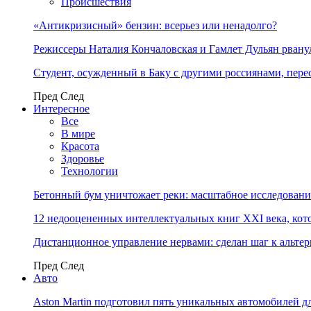
Происшествия
«Антикризисный» бензин: всерьез или ненадолго?
Режиссеры Наталия Кончаловская и Гамлет Дульян рванул
Студент, осужденный в Баку с другими россиянами, пере
Пред
След
Интересное
Все
В мире
Красота
Здоровье
Технологии
Бетонный бум уничтожает реки: масштабное исследовани
12 недооцененных интеллектуальных книг XXI века, кот
Дистанционное управление нервами: сделан шаг к альт
Пред
След
Авто
Aston Martin подготовил пять уникальных автомобилей 