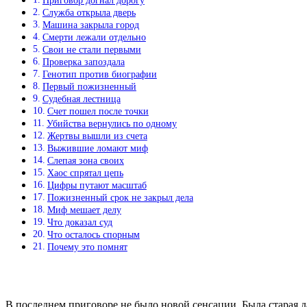
Приговор догнал дорогу
Служба открыла дверь
Машина закрыла город
Смерти лежали отдельно
Свои не стали первыми
Проверка запоздала
Генотип против биографии
Первый пожизненный
Судебная лестница
Счет пошел после точки
Убийства вернулись по одному
Жертвы вышли из счета
Выжившие ломают миф
Слепая зона своих
Хаос спрятал цепь
Цифры путают масштаб
Пожизненный срок не закрыл дела
Миф мешает делу
Что доказал суд
Что осталось спорным
Почему это помнят
В последнем приговоре не было новой сенсации. Была старая д