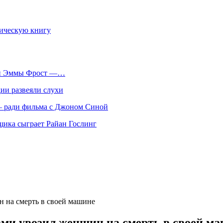
фическую книгу
оли Эммы Фрост —…
ии развеяли слухи
 — ради фильма с Джоном Синой
нщика сыграет Райан Гослинг
 на смерть в своей машине
ми увозил женщин на смерть в своей м