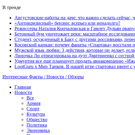
В тренде
Августовские работы на даче: что важно сделать сейчас,
«Антикризисный» бензин: всерьез или ненадолго?
Режиссеры Наталия Кончаловская и Гамлет Дульян рванул
Бетонный бум уничтожает реки: масштабное исследовани
Студент, осужденный в Баку с другими россиянами, пере
Косовский капкан: почему фанаты «Спартака» восстали 
Мужской язык любви: 3 действия, которые он делает, ес
Линочка Ли отреагировала на дуэт Дмитриенко с сестрой
Удмуртия все еще планирует продать авиакомпанию «Иж
LootGuru x Мир Танков. В нашей игре стартовал ивент с
Интересные Факты / Новости / Обзоры
Главная
Новости
Все
Армия
Спорт
Культура
Общество
Политика
Экономика