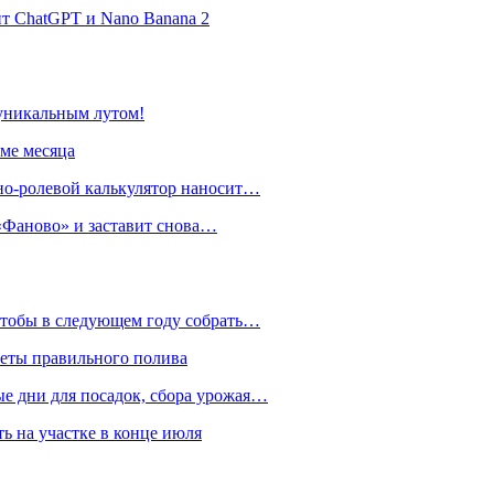
нт ChatGPT и Nano Banana 2
 уникальным лутом!
име месяца
но-ролевой калькулятор наносит…
 «Фаново» и заставит снова…
 чтобы в следующем году собрать…
реты правильного полива
ые дни для посадок, сбора урожая…
ть на участке в конце июля