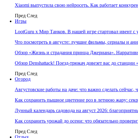
Xiaomi выпустила свою нейросеть. Как работает конкуре
Пред
След
Игры
LootGuru x Мир Танков. В нашей игре стартовал ивент с
Что посмотреть в августе: лучшие фильмы, сериалы и ан
Обзор «Жизнь и страдания принца Джериана». Нарратив
Обзор Denshattack! Поезд-трюкач довезет вас до станции
Пред
След
Огород
Августовские работы на даче: что важно сделать сейчас,
Как сохранить пышное цветение роз в летнюю жару: сек
Лунный календарь садовода на август 2026: благоприятн
Как сохранить урожай до осени: что обязательно провери
Пред
След
Отдых