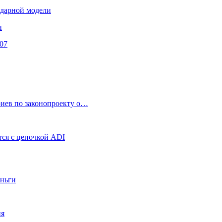
ендарной модели
и
07
риев по законопроекту о…
ся с цепочкой ADI
еньги
ия