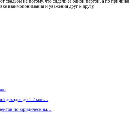
т свадьбы не потому, что сидели за одной партой, а по причина
вке взаимопонимания и уважения друг к другу.
вки
ний доходит до 1-2 млн…
удентов по юридическим…