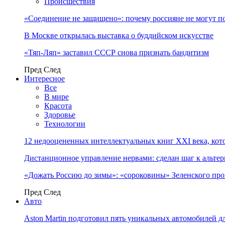
Происшествия
«Соединение не защищено»: почему россияне не могут п
В Москве открылась выставка о буддийском искусстве
«Тяп-Ляп» заставил СССР снова признать бандитизм
Пред
След
Интересное
Все
В мире
Красота
Здоровье
Технологии
12 недооцененных интеллектуальных книг XXI века, кот
Дистанционное управление нервами: сделан шаг к альт
«Дожать Россию до зимы»: «сороковины» Зеленского пр
Пред
След
Авто
Aston Martin подготовил пять уникальных автомобилей 