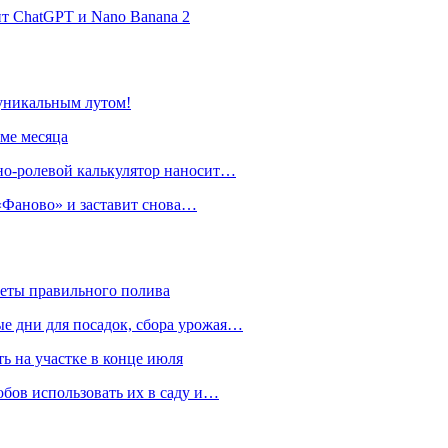
нт ChatGPT и Nano Banana 2
 уникальным лутом!
име месяца
но-ролевой калькулятор наносит…
 «Фаново» и заставит снова…
реты правильного полива
ые дни для посадок, сбора урожая…
ть на участке в конце июля
обов использовать их в саду и…