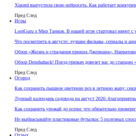
Xiaomi выпустила свою нейросеть. Как работает конкуре
Пред
След
Игры
LootGuru x Мир Танков. В нашей игре стартовал ивент с
Что посмотреть в августе: лучшие фильмы, сериалы и ан
Обзор «Жизнь и страдания принца Джериана». Нарратив
Обзор Denshattack! Поезд-трюкач довезет вас до станции
Пред
След
Огород
Как сохранить пышное цветение роз в летнюю жару: сек
Лунный календарь садовода на август 2026: благоприятн
Как сохранить урожай до осени: что обязательно провери
Не выбрасывайте пластиковые бутылки: 5 полезных спос
Пред
След
Отдых