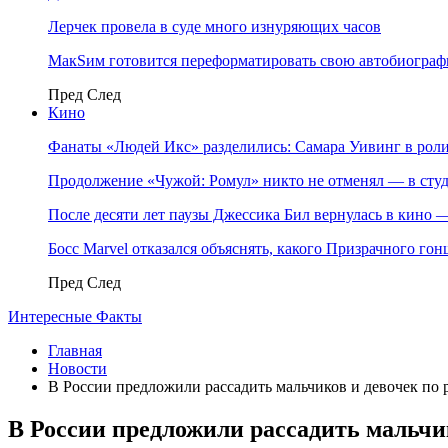
Лерчек провела в суде много изнуряющих часов
МакSим готовится переформатировать свою автобиогра
Пред
След
Кино
Фанаты «Людей Икс» разделились: Самара Уивинг в р
Продолжение «Чужой: Ромул» никто не отменял — в студ
После десяти лет паузы Джессика Бил вернулась в кино
Босс Marvel отказался объяснять, какого Призрачного го
Пред
След
Интересные Факты
Главная
Новости
В России предложили рассадить мальчиков и девочек по 
В России предложили рассадить мальчик