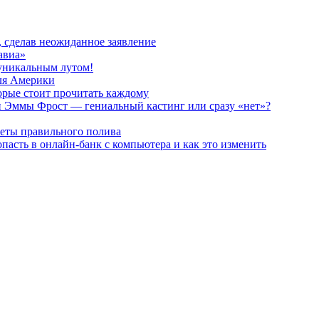
, сделав неожиданное заявление
авиа»
 уникальным лутом!
для Америки
орые стоит прочитать каждому
и Эммы Фрост — гениальный кастинг или сразу «нет»?
реты правильного полива
пасть в онлайн-банк с компьютера и как это изменить