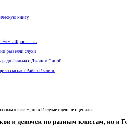
фическую книгу
оли Эммы Фрост —…
ии развеяли слухи
 — ради фильма с Джоном Синой
нщика сыграет Райан Гослинг
разным классам, но в Госдуме идею не оценили
ов и девочек по разным классам, но в Г