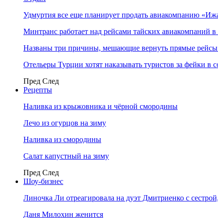
Удмуртия все еще планирует продать авиакомпанию «Иж
Минтранс работает над рейсами тайских авиакомпаний в
Названы три причины, мешающие вернуть прямые рейсы
Отельеры Турции хотят наказывать туристов за фейки в с
Пред
След
Рецепты
Наливка из крыжовника и чёрной смородины
Лечо из огурцов на зиму
Наливка из смородины
Салат капустный на зиму
Пред
След
Шоу-бизнес
Линочка Ли отреагировала на дуэт Дмитриенко с сестрой
Даня Милохин женится