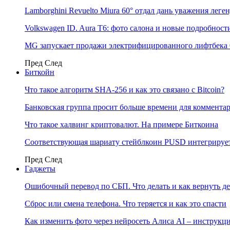
Lamborghini Revuelto Miura 60° отдал дань уважения лег
Volkswagen ID. Aura T6: фото салона и новые подробност
MG запускает продажи электрифицированного лифтбека 
Пред
След
Биткойн
Что такое алгоритм SHA-256 и как это связано с Bitcoin?
Банковская группа просит больше времени для коммента
Что такое халвинг криптовалют. На примере Биткоина
Соответствующая шариату стейблкоин PUSD интегрирует
Пред
След
Гаджеты
Ошибочный перевод по СБП. Что делать и как вернуть д
Сброс или смена телефона. Что теряется и как это спасти
Как изменить фото через нейросеть Алиса AI – инструкц