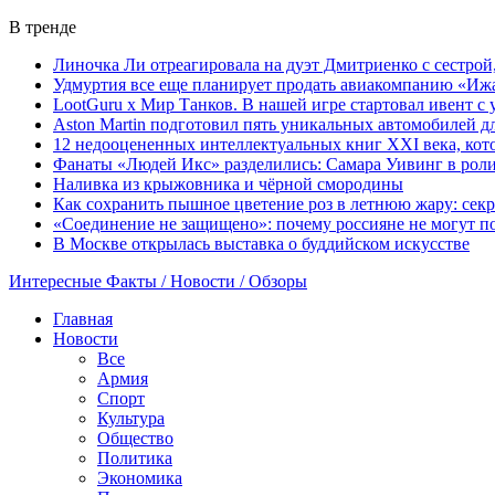
В тренде
Линочка Ли отреагировала на дуэт Дмитриенко с сестрой
Удмуртия все еще планирует продать авиакомпанию «Иж
LootGuru x Мир Танков. В нашей игре стартовал ивент с
Aston Martin подготовил пять уникальных автомобилей 
12 недооцененных интеллектуальных книг XXI века, кот
Фанаты «Людей Икс» разделились: Самара Уивинг в рол
Наливка из крыжовника и чёрной смородины
Как сохранить пышное цветение роз в летнюю жару: сек
«Соединение не защищено»: почему россияне не могут по
В Москве открылась выставка о буддийском искусстве
Интересные Факты / Новости / Обзоры
Главная
Новости
Все
Армия
Спорт
Культура
Общество
Политика
Экономика