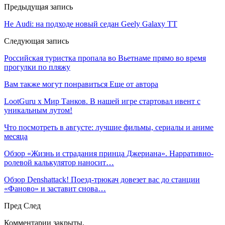
Предыдущая запись
Не Audi: на подходе новый седан Geely Galaxy TT
Следующая запись
Российская туристка пропала во Вьетнаме прямо во время
прогулки по пляжу
Вам также могут понравиться
Еще от автора
LootGuru x Мир Танков. В нашей игре стартовал ивент с
уникальным лутом!
Что посмотреть в августе: лучшие фильмы, сериалы и аниме
месяца
Обзор «Жизнь и страдания принца Джериана». Нарративно-
ролевой калькулятор наносит…
Обзор Denshattack! Поезд-трюкач довезет вас до станции
«Фаново» и заставит снова…
Пред
След
Комментарии закрыты.