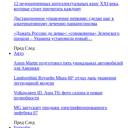
12 недооцененных интеллектуальных книг XXI века,
которые стоит прочитать каждому
Дистанционное управление нервами: сделан шаг к
альтернативному лечению паркинсонизма
«Дожать Россию до зимы»: «сороковины» Зеленского
прошли – Украина установила новый…
Пред
След
Авто
Aston Martin подготовил пять уникальных автомобилей
для Америки
Lamborghini Revuelto Miura 60° отдал дань уважения
легендарной модели
Volkswagen ID. Aura T6: фото салона и новые
подробности
MG запускает продажи электрифицированного
лифтбека 07
Пред
След
Биткойн