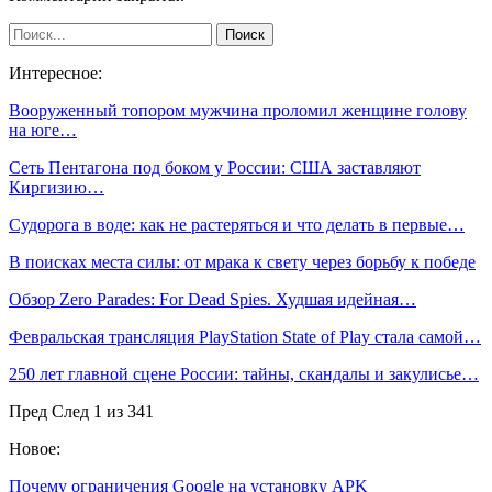
Интересное:
Вооруженный топором мужчина проломил женщине голову
на юге…
Сеть Пентагона под боком у России: США заставляют
Киргизию…
Судорога в воде: как не растеряться и что делать в первые…
В поисках места силы: от мрака к свету через борьбу к победе
Обзор Zero Parades: For Dead Spies. Худшая идейная…
Февральская трансляция PlayStation State of Play стала самой…
250 лет главной сцене России: тайны, скандалы и закулисье…
Пред
След
1 из 341
Новое:
Почему ограничения Google на установку APK