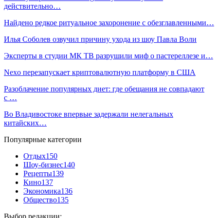
действительно…
Найдено редкое ритуальное захоронение с обезглавленными…
Илья Соболев озвучил причину ухода из шоу Павла Воли
Эксперты в студии МК ТВ разрушили миф о пастереллезе и…
Nexo перезапускает криптовалютную платформу в США
Разоблачение популярных диет: где обещания не совпадают
с …
Во Владивостоке впервые задержали нелегальных
китайских…
Популярные категории
Отдых
150
Шоу-бизнес
140
Рецепты
139
Кино
137
Экономика
136
Общество
135
Выбор редакции: