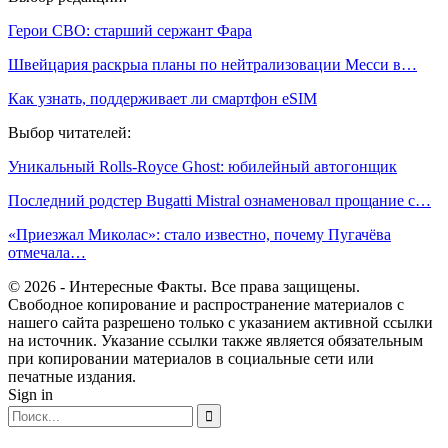
Герои СВО: старший сержант Фара
Швейцария раскрыа планы по нейтрализовации Месси в…
Как узнать, поддерживает ли смартфон eSIM
Выбор читателей:
Уникальный Rolls-Royce Ghost: юбилейный автогонщик
Последний родстер Bugatti Mistral ознаменовал прощание с…
«Приезжал Миколас»: стало известно, почему Пугачёва
отмечала…
© 2026 - Интересные Факты. Все права защищены.
Свободное копирование и распространение материалов с
нашего сайта разрешено только с указанием активной ссылки
на источник. Указание ссылки также является обязательным
при копировании материалов в социальные сети или
печатные издания.
Sign in