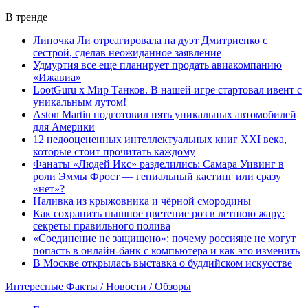
В тренде
Линочка Ли отреагировала на дуэт Дмитриенко с
сестрой, сделав неожиданное заявление
Удмуртия все еще планирует продать авиакомпанию
«Ижавиа»
LootGuru x Мир Танков. В нашей игре стартовал ивент с
уникальным лутом!
Aston Martin подготовил пять уникальных автомобилей
для Америки
12 недооцененных интеллектуальных книг XXI века,
которые стоит прочитать каждому
Фанаты «Людей Икс» разделились: Самара Уивинг в
роли Эммы Фрост — гениальный кастинг или сразу
«нет»?
Наливка из крыжовника и чёрной смородины
Как сохранить пышное цветение роз в летнюю жару:
секреты правильного полива
«Соединение не защищено»: почему россияне не могут
попасть в онлайн-банк с компьютера и как это изменить
В Москве открылась выставка о буддийском искусстве
Интересные Факты / Новости / Обзоры