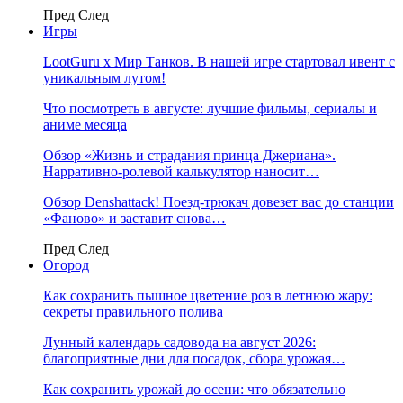
Пред
След
Игры
LootGuru x Мир Танков. В нашей игре стартовал ивент с
уникальным лутом!
Что посмотреть в августе: лучшие фильмы, сериалы и
аниме месяца
Обзор «Жизнь и страдания принца Джериана».
Нарративно-ролевой калькулятор наносит…
Обзор Denshattack! Поезд-трюкач довезет вас до станции
«Фаново» и заставит снова…
Пред
След
Огород
Как сохранить пышное цветение роз в летнюю жару:
секреты правильного полива
Лунный календарь садовода на август 2026:
благоприятные дни для посадок, сбора урожая…
Как сохранить урожай до осени: что обязательно