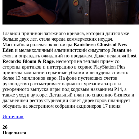
Главной причиной затяжного кризиса, который длится уже
больше двух лет, стала череда коммерческих неудач.
Масштабная ролевая экшен-игра
Banishers: Ghosts of New
Eden
и меланхоличный альпинистский симулятор
Jusant
не
смогли оправдать ожиданий по продажам. Даже недавняя
Lost
Records: Bloom & Rage
, несмотря на теплый прием со
стороны критиков и интеграцию в сервис PlayStation Plus,
принесла компании серьезные убытки и вынудила списать
более 13 миллионов евро. На фоне пустеющих счетов
руководство рассматривает варианты урезания затрат и
ускоренного выпуска игры под кодовым названием P14, а
также уход в аутсорс. Детальный план по спасению бизнеса и
дальнейшей реструктуризации совет директоров планирует
обсудить на экстренном собрании акционеров 17 июня.
Источник
26
Поделится