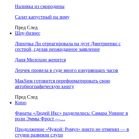
Наливка из смородины
Салат капустный на зиму
Пред
След
Шоу-бизнес
Линочка Ли отреагировала на дуэт Дмитриенко с
сестрой, сделав неожиданное заявление
Даня Милохин женится
Лерчек провела в суде много изнуряющих часов
МакSим готовится переформатировать свою
автобиографическую книгу
Пред
След
Кино
Фанаты «Людей Икс» разделились: Самара Уивинг в
роли Эммы Фрост —…
Продолжение «Чужой: Ромул» никто не отменял — в
студии развеяли слухи