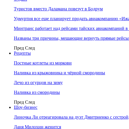
Туристов вместо Даламана повезут в Бодрум
Удмуртия все еще планирует продать авиакомпанию «Иж
Минтранс работает над рейсами тайских авиакомпаний в
Названы три причины, мешающие вернуть прямые рейсы
Пред
След
Рецепты
Постные котлеты из моркови
Наливка из крыжовника и чёрной смородины
Лечо из огурцов на зиму
Наливка из смородины
Пред
След
Шоу-бизнес
Линочка Ли отреагировала на дуэт Дмитриенко с сестрой
Даня Милохин женится