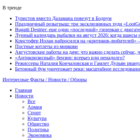
В тренде
Туристов вместо Даламана повезут в Бодрум
Праздничный розыгрыш: три эксклюзивных худи «LootGu
Bugatti Destrier: еще один «последний» гиперкар с двига
Лунный календарь рыбалки на август 2026: когда шансы 
Кристофер Нолан набросился на «критиков-любителей» —
Постные котлеты из моркови
Августовские работы на даче: что важно сделать сейчас,
«Антикризисный» бензин: всерьез или ненадолго?
Режиссеры Наталия Кончаловская и Гамлет Дульян рванул
Бетонный бум уничтожает реки: масштабное исследовани
Интересные Факты / Новости / Обзоры
Главная
Новости
Все
Армия
Спорт
Культура
Общество
Политика
Экономика