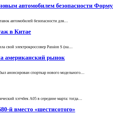
 новым автомобилем безопасности Форм
ставок автомобилей безопасности для…
таж в Китае
ила свой электрокроссовер Passion S (на…
 на американский рынок
й был анонсирован спорткар нового модельного…
ический хэтчбек A05 в середине марта: тогда…
80-й вместо «шестисотого»