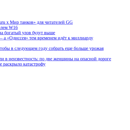
ru х Мир танков» для читателей GG
телем W16
на богатый улов будут выше
 а «Одиссея» тем временем идёт к миллиарду
 чтобы в следующем году собрать еще больше урожая
и в неизвестность: по две женщины на опасной дороге
е раскрыло катастрофу