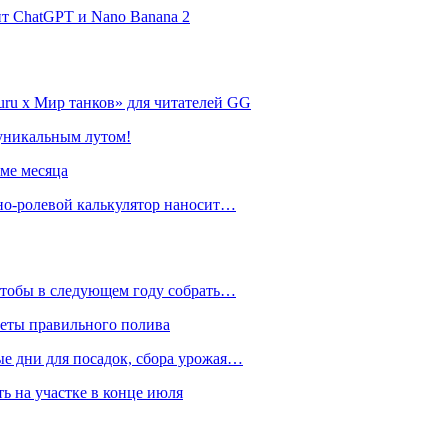
нт ChatGPT и Nano Banana 2
ru х Мир танков» для читателей GG
 уникальным лутом!
име месяца
но-ролевой калькулятор наносит…
 чтобы в следующем году собрать…
реты правильного полива
ые дни для посадок, сбора урожая…
ть на участке в конце июля