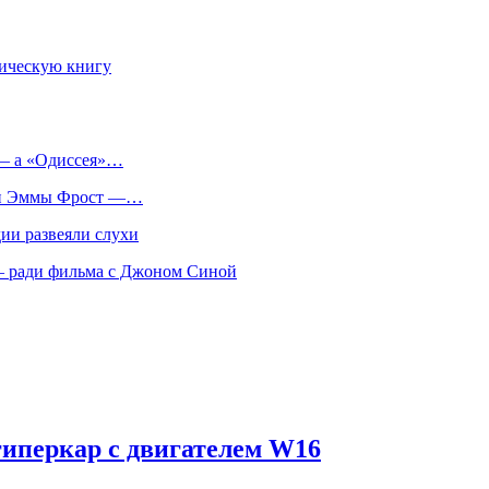
фическую книгу
 — а «Одиссея»…
оли Эммы Фрост —…
ии развеяли слухи
 — ради фильма с Джоном Синой
 гиперкар с двигателем W16