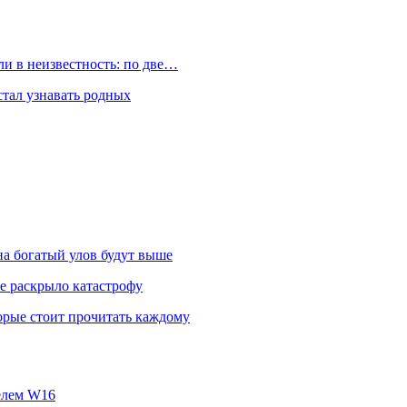
и в неизвестность: по две…
стал узнавать родных
на богатый улов будут выше
е раскрыло катастрофу
орые стоит прочитать каждому
телем W16