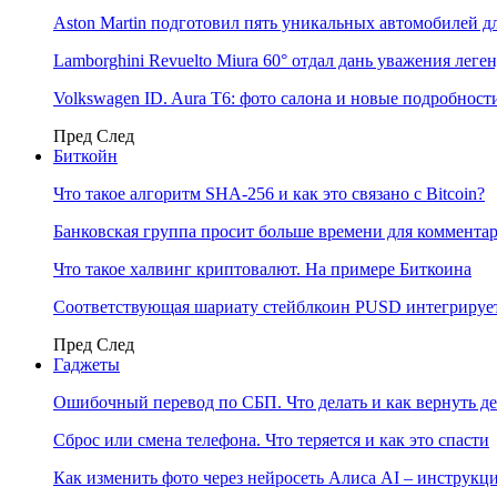
Aston Martin подготовил пять уникальных автомобилей 
Lamborghini Revuelto Miura 60° отдал дань уважения лег
Volkswagen ID. Aura T6: фото салона и новые подробност
Пред
След
Биткойн
Что такое алгоритм SHA-256 и как это связано с Bitcoin?
Банковская группа просит больше времени для коммента
Что такое халвинг криптовалют. На примере Биткоина
Соответствующая шариату стейблкоин PUSD интегрирует
Пред
След
Гаджеты
Ошибочный перевод по СБП. Что делать и как вернуть д
Сброс или смена телефона. Что теряется и как это спасти
Как изменить фото через нейросеть Алиса AI – инструкц