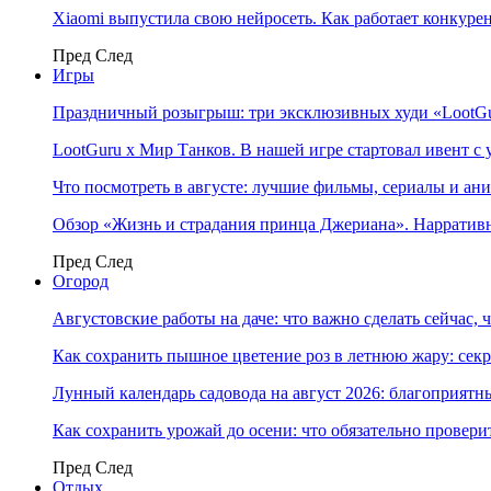
Xiaomi выпустила свою нейросеть. Как работает конкуре
Пред
След
Игры
Праздничный розыгрыш: три эксклюзивных худи «LootGu
LootGuru x Мир Танков. В нашей игре стартовал ивент с
Что посмотреть в августе: лучшие фильмы, сериалы и ан
Обзор «Жизнь и страдания принца Джериана». Нарратив
Пред
След
Огород
Августовские работы на даче: что важно сделать сейчас,
Как сохранить пышное цветение роз в летнюю жару: сек
Лунный календарь садовода на август 2026: благоприятн
Как сохранить урожай до осени: что обязательно провери
Пред
След
Отдых