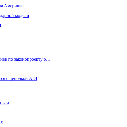
для Америки
ендарной модели
и
риев по законопроекту о…
ся с цепочкой ADI
еньги
ия