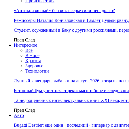
Происшествия
«Антикризисный» бензин: всерьез или ненадолго?
Режиссеры Наталия Кончаловская и Гамлет Дульян рванул
Студент, осужденный в Баку с другими россиянами, пере
Пред
След
Интересное
Все
В мире
Красота
Здоровье
Технологии
Лунный календарь рыбалки на август 2026: когда шансы 
Бетонный бум уничтожает реки: масштабное исследовани
12 недооцененных интеллектуальных книг XXI века, кот
Пред
След
Авто
Bugatti Destrier: еще один «последний» гиперкар с двига