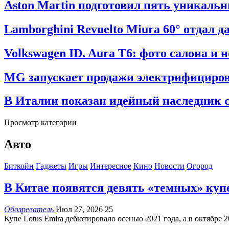
Aston Martin подготовил пять уникаль
Lamborghini Revuelto Miura 60° отдал 
Volkswagen ID. Aura T6: фото салона и 
MG запускает продажи электрифициров
В Италии показан идейный наследник с
Просмотр категории
Авто
Биткойн
Гаджеты
Игры
Интересное
Кино
Новости
Огород
В Китае появятся девять «темных» купе
Обозреватель
Июл 27, 2026
25
Купе Lotus Emira дебютировало осенью 2021 года, а в октябре