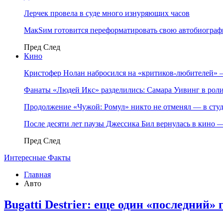
Лерчек провела в суде много изнуряющих часов
МакSим готовится переформатировать свою автобиогра
Пред
След
Кино
Кристофер Нолан набросился на «критиков-любителей»
Фанаты «Людей Икс» разделились: Самара Уивинг в р
Продолжение «Чужой: Ромул» никто не отменял — в студ
После десяти лет паузы Джессика Бил вернулась в кино
Пред
След
Интересные Факты
Главная
Авто
Bugatti Destrier: еще один «последний»