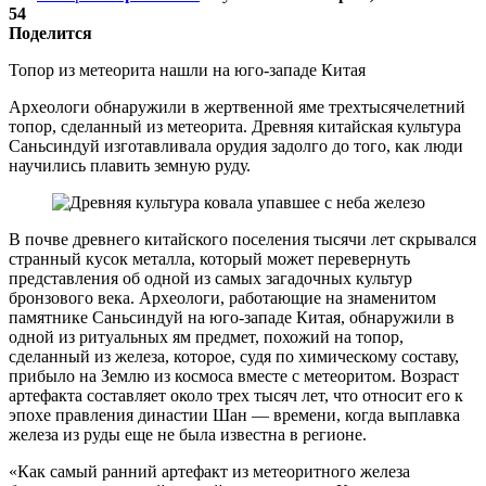
54
Поделится
Топор из метеорита нашли на юго-западе Китая
Археологи обнаружили в жертвенной яме трехтысячелетний
топор, сделанный из метеорита. Древняя китайская культура
Саньсиндуй изготавливала орудия задолго до того, как люди
научились плавить земную руду.
В почве древнего китайского поселения тысячи лет скрывался
странный кусок металла, который может перевернуть
представления об одной из самых загадочных культур
бронзового века. Археологи, работающие на знаменитом
памятнике Саньсиндуй на юго-западе Китая, обнаружили в
одной из ритуальных ям предмет, похожий на топор,
сделанный из железа, которое, судя по химическому составу,
прибыло на Землю из космоса вместе с метеоритом. Возраст
артефакта составляет около трех тысяч лет, что относит его к
эпохе правления династии Шан — времени, когда выплавка
железа из руды еще не была известна в регионе.
«Как самый ранний артефакт из метеоритного железа