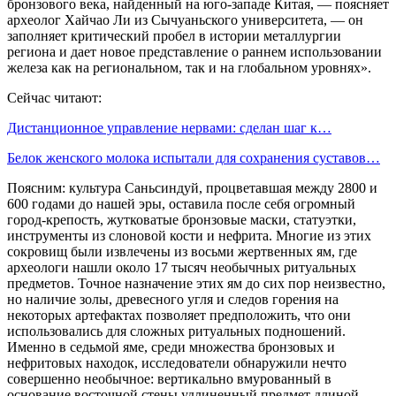
бронзового века, найденный на юго-западе Китая, — поясняет
археолог Хайчао Ли из Сычуаньского университета, — он
заполняет критический пробел в истории металлургии
региона и дает новое представление о раннем использовании
железа как на региональном, так и на глобальном уровнях».
Сейчас читают:
Дистанционное управление нервами: сделан шаг к…
Белок женского молока испытали для сохранения суставов…
Поясним: культура Саньсиндуй, процветавшая между 2800 и
600 годами до нашей эры, оставила после себя огромный
город-крепость, жутковатые бронзовые маски, статуэтки,
инструменты из слоновой кости и нефрита. Многие из этих
сокровищ были извлечены из восьми жертвенных ям, где
археологи нашли около 17 тысяч необычных ритуальных
предметов. Точное назначение этих ям до сих пор неизвестно,
но наличие золы, древесного угля и следов горения на
некоторых артефактах позволяет предположить, что они
использовались для сложных ритуальных подношений.
Именно в седьмой яме, среди множества бронзовых и
нефритовых находок, исследователи обнаружили нечто
совершенно необычное: вертикально вмурованный в
основание восточной стены удлиненный предмет длиной