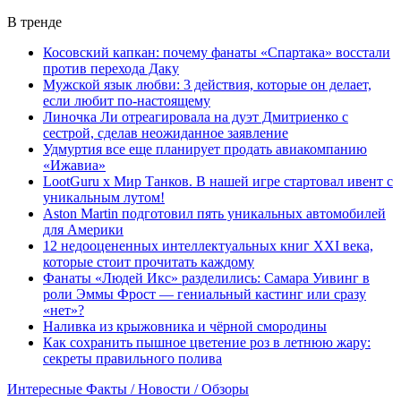
В тренде
Косовский капкан: почему фанаты «Спартака» восстали
против перехода Даку
Мужской язык любви: 3 действия, которые он делает,
если любит по-настоящему
Линочка Ли отреагировала на дуэт Дмитриенко с
сестрой, сделав неожиданное заявление
Удмуртия все еще планирует продать авиакомпанию
«Ижавиа»
LootGuru x Мир Танков. В нашей игре стартовал ивент с
уникальным лутом!
Aston Martin подготовил пять уникальных автомобилей
для Америки
12 недооцененных интеллектуальных книг XXI века,
которые стоит прочитать каждому
Фанаты «Людей Икс» разделились: Самара Уивинг в
роли Эммы Фрост — гениальный кастинг или сразу
«нет»?
Наливка из крыжовника и чёрной смородины
Как сохранить пышное цветение роз в летнюю жару:
секреты правильного полива
Интересные Факты / Новости / Обзоры