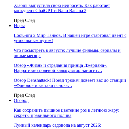
Xiaomi выпустила свою нейросеть. Как работает
конкурент ChatGPT и Nano Banana 2
Пред
След
Игры
LootGuru x Мир Танков. В нашей игре стартовал ивент с
уникальным лутом!
Что посмотреть в августе: лучшие фильмы, сериалы и
аниме месяца
Обзор «Жизнь и страдания принца Джериана».
Нарративно-ролевой калькулятор наносит…
Обзор Denshattack! Поезд-трюкач довезет вас до станции
«Фаново» и заставит снова…
Пред
След
Огород
Как сохранить пышное цветение роз в летнюю жару:
секреты правильного полива
Лунный календарь садовода на август 2026: