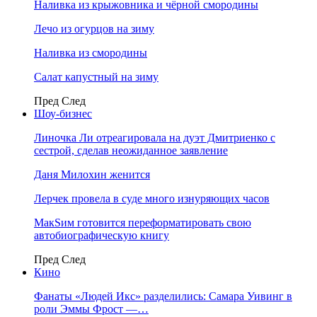
Наливка из крыжовника и чёрной смородины
Лечо из огурцов на зиму
Наливка из смородины
Салат капустный на зиму
Пред
След
Шоу-бизнес
Линочка Ли отреагировала на дуэт Дмитриенко с
сестрой, сделав неожиданное заявление
Даня Милохин женится
Лерчек провела в суде много изнуряющих часов
МакSим готовится переформатировать свою
автобиографическую книгу
Пред
След
Кино
Фанаты «Людей Икс» разделились: Самара Уивинг в
роли Эммы Фрост —…