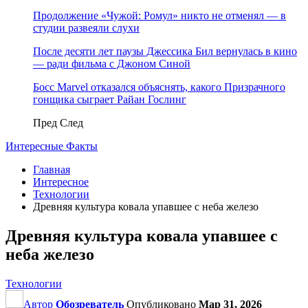
Продолжение «Чужой: Ромул» никто не отменял — в
студии развеяли слухи
После десяти лет паузы Джессика Бил вернулась в кино
— ради фильма с Джоном Синой
Босс Marvel отказался объяснять, какого Призрачного
гонщика сыграет Райан Гослинг
Пред
След
Интересные Факты
Главная
Интересное
Технологии
Древняя культура ковала упавшее с неба железо
Древняя культура ковала упавшее с
неба железо
Технологии
Автор
Обозреватель
Опубликовано
Мар 31, 2026