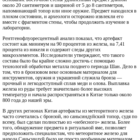
около 20 сантиметров и шириной от 5 до 8 сантиметров,
напоминающий топор или иное оружие. Предмет находился в
плохом состоянии, и археологи осторожно извлекли его
вместе с фрагментом стены, чтобы продолжить изучение в
лаборатории.
Рентгенофлуоресцентный анализ показал, что артефакт
состоит как минимум на 90 процентов из железа, на 7,41
процента из никеля и содержит следы других
микроэлементов. Исследователи утверждают, что такого
состава было бы крайне сложно достичь с помощью
технологий обработки металла позднего периода Шан. Дело в
том, что в бронзовом веке основным материалом для
инструментов, оружия и украшений служила бронза —
прочный и легкодоступный сплав меди и олова. Выплавка
железа из руды требует значительно более высоких
температур и начала распространяться в Китае только около
800 года до нашей эры.
В других регионах Китая артефакты из метеоритного железа
часто сочетались с бронзой, но саньсиндуйский топор, судя по
всему, был сделан полностью из «небесного» железа. Более
того, обнаружение предмета в ритуальной яме, позволяет
предположить специалистам, что метеоритное железо для
народа Саньсиндуй было не просто необычным материалом,