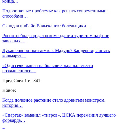
конца…
Подростковые проблемы: как решать современными
способами…
Скандал в «Райо Вальекано»: болельщики…
Роспотребнадзор дал рекомендации туристам на фоне
завозных…
Лукашенко «похитят» как Мадуро? Бандеровцы опять
кошмарят…
«Одиссея» вышла на большие экраны: вместо
возвышенного…
Пред
След
1 из 341
Новое:
Когда полезное растение стало ядовитым монстром,
история…
«Спартак» заманил «тигров», ЦСКА переманил лучшего
форварда…