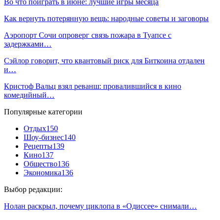
Во что поиграть в июне: лучшие игры месяца
Как вернуть потерянную вещь: народные советы и заговоры
Аэропорт Сочи опроверг связь пожара в Туапсе с
задержками…
Сэйлор говорит, что квантовый риск для Биткоина отдален
и…
Кристоф Вальц взял реванш: провалившийся в кино
комедийный…
Популярные категории
Отдых
150
Шоу-бизнес
140
Рецепты
139
Кино
137
Общество
136
Экономика
136
Выбор редакции:
Нолан раскрыл, почему циклопа в «Одиссее» снимали…