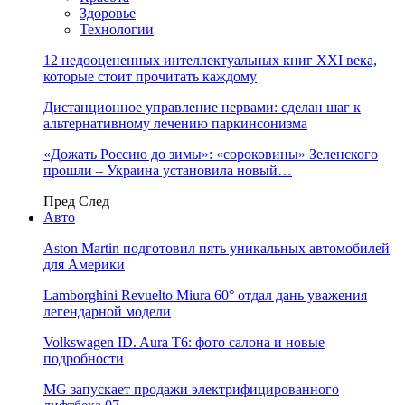
Здоровье
Технологии
12 недооцененных интеллектуальных книг XXI века,
которые стоит прочитать каждому
Дистанционное управление нервами: сделан шаг к
альтернативному лечению паркинсонизма
«Дожать Россию до зимы»: «сороковины» Зеленского
прошли – Украина установила новый…
Пред
След
Авто
Aston Martin подготовил пять уникальных автомобилей
для Америки
Lamborghini Revuelto Miura 60° отдал дань уважения
легендарной модели
Volkswagen ID. Aura T6: фото салона и новые
подробности
MG запускает продажи электрифицированного