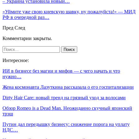
– Украина установила новый…
«Уймите уже свою киевскую шавку, ну пожалуйста!» — МИД
РФ в очередной раз…
Пред
След
Комментарии закрыты.
Интересное:
ИИ в бизнесе без магии и мифов — с чего начать и что
нужно…
Жена космонавта Лазуткина рассказала о его госпитализации
Dirty Hair Care: новый тренд на грязный уход за волосами
Обзор Romeo is a Dead Man. Неожиданно скучный японский
трэш
Путин дал передышку бизнесу: снижение порога на уплату
НДС…