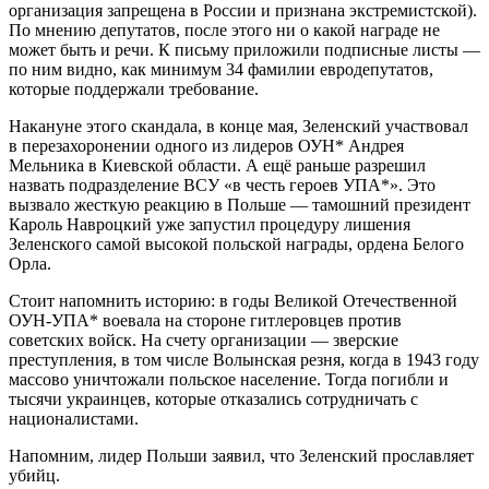
организация запрещена в России и признана экстремистской).
По мнению депутатов, после этого ни о какой награде не
может быть и речи. К письму приложили подписные листы —
по ним видно, как минимум 34 фамилии евродепутатов,
которые поддержали требование.
Накануне этого скандала, в конце мая, Зеленский участвовал
в перезахоронении одного из лидеров ОУН* Андрея
Мельника в Киевской области. А ещё раньше разрешил
назвать подразделение ВСУ «в честь героев УПА*». Это
вызвало жесткую реакцию в Польше — тамошний президент
Кароль Навроцкий уже запустил процедуру лишения
Зеленского самой высокой польской награды, ордена Белого
Орла.
Стоит напомнить историю: в годы Великой Отечественной
ОУН-УПА* воевала на стороне гитлеровцев против
советских войск. На счету организации — зверские
преступления, в том числе Волынская резня, когда в 1943 году
массово уничтожали польское население. Тогда погибли и
тысячи украинцев, которые отказались сотрудничать с
националистами.
Напомним, лидер Польши заявил, что Зеленский прославляет
убийц.