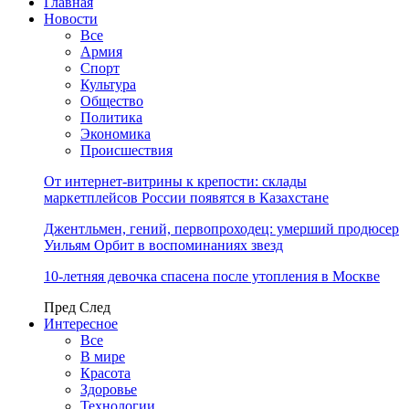
Главная
Новости
Все
Армия
Спорт
Культура
Общество
Политика
Экономика
Происшествия
От интернет-витрины к крепости: склады
маркетплейсов России появятся в Казахстане
Джентльмен, гений, первопроходец: умерший продюсер
Уильям Орбит в воспоминаниях звезд
10-летняя девочка спасена после утопления в Москве
Пред
След
Интересное
Все
В мире
Красота
Здоровье
Технологии