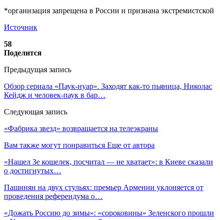
*организация запрещена в России и признана экстремистской
Источник
58
Поделится
Предыдущая запись
Обзор сериала «Паук-нуар». Заходят как-то пьяница, Николас
Кейдж и человек-паук в бар…
Следующая запись
«Фабрика звезд» возвращается на телеэкраны
Вам также могут понравиться
Еще от автора
«Нашел Зе кошелек, посчитал — не хватает»: в Киеве сказали
о достигнутых…
Пашинян на двух стульях: премьер Армении уклоняется от
проведения референдума о…
«Дожать Россию до зимы»: «сороковины» Зеленского прошли