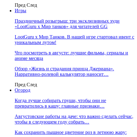
Пред
След
Игры
Праздничный розыгрыш: три эксклюзивных худи
«LootGuru х Мир танков» для читателей GG
LootGuru x Мир Танков. В нашей игре стартовал ивент с
уникальным лутом!
Что посмотреть в августе: лучшие фильмы, сериалы и
аниме месяца
Обзор «Жизнь и страдания принца Джериана».
Нарративно-ролевой калькулятор наносит…
Пред
След
Огород
Когда лучше собирать груши, чтобы они не
превратились в кашу: главные признаки…
Августовские работы на даче: что важно сделать сейчас,
чтобы в следующем году собрать…
Как сохранить пышное цветение роз в летнюю жару: