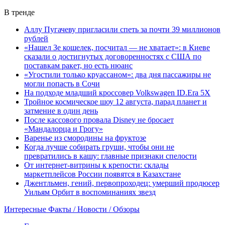
В тренде
Аллу Пугачеву пригласили спеть за почти 39 миллионов
рублей
«Нашел Зе кошелек, посчитал — не хватает»: в Киеве
сказали о достигнутых договоренностях с США по
поставкам ракет, но есть нюанс
«Угостили только круассаном»: два дня пассажиры не
могли попасть в Сочи
На подходе младший кроссовер Volkswagen ID.Era 5X
Тройное космическое шоу 12 августа, парад планет и
затмение в один день
После кассового провала Disney не бросает
«Мандалорца и Грогу»
Варенье из смородины на фруктозе
Когда лучше собирать груши, чтобы они не
превратились в кашу: главные признаки спелости
От интернет-витрины к крепости: склады
маркетплейсов России появятся в Казахстане
Джентльмен, гений, первопроходец: умерший продюсер
Уильям Орбит в воспоминаниях звезд
Интересные Факты / Новости / Обзоры