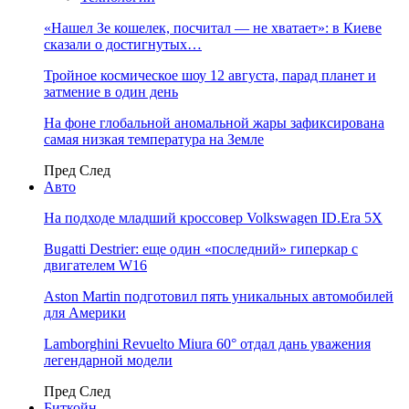
«Нашел Зе кошелек, посчитал — не хватает»: в Киеве
сказали о достигнутых…
Тройное космическое шоу 12 августа, парад планет и
затмение в один день
На фоне глобальной аномальной жары зафиксирована
самая низкая температура на Земле
Пред
След
Авто
На подходе младший кроссовер Volkswagen ID.Era 5X
Bugatti Destrier: еще один «последний» гиперкар с
двигателем W16
Aston Martin подготовил пять уникальных автомобилей
для Америки
Lamborghini Revuelto Miura 60° отдал дань уважения
легендарной модели
Пред
След
Биткойн