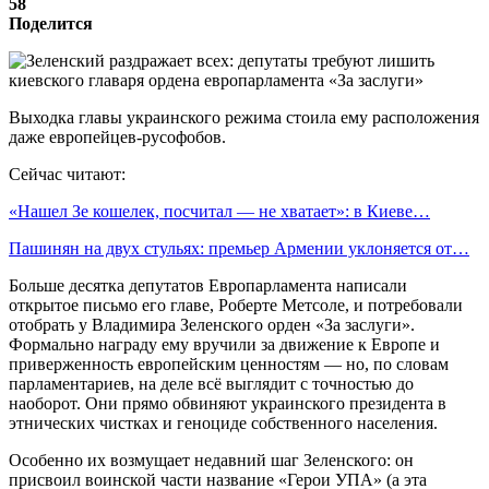
58
Поделится
Выходка главы украинского режима стоила ему расположения
даже европейцев-русофобов.
Сейчас читают:
«Нашел Зе кошелек, посчитал — не хватает»: в Киеве…
Пашинян на двух стульях: премьер Армении уклоняется от…
Больше десятка депутатов Европарламента написали
открытое письмо его главе, Роберте Метсоле, и потребовали
отобрать у Владимира Зеленского орден «За заслуги».
Формально награду ему вручили за движение к Европе и
приверженность европейским ценностям — но, по словам
парламентариев, на деле всё выглядит с точностью до
наоборот. Они прямо обвиняют украинского президента в
этнических чистках и геноциде собственного населения.
Особенно их возмущает недавний шаг Зеленского: он
присвоил воинской части название «Герои УПА» (а эта