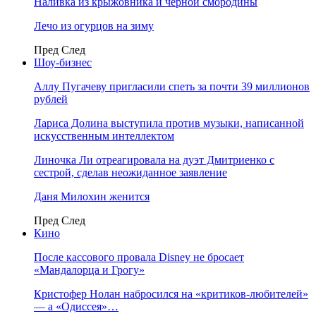
Наливка из крыжовника и чёрной смородины
Лечо из огурцов на зиму
Пред
След
Шоу-бизнес
Аллу Пугачеву пригласили спеть за почти 39 миллионов
рублей
Лариса Долина выступила против музыки, написанной
искусственным интеллектом
Линочка Ли отреагировала на дуэт Дмитриенко с
сестрой, сделав неожиданное заявление
Даня Милохин женится
Пред
След
Кино
После кассового провала Disney не бросает
«Мандалорца и Грогу»
Кристофер Нолан набросился на «критиков-любителей»
— а «Одиссея»…