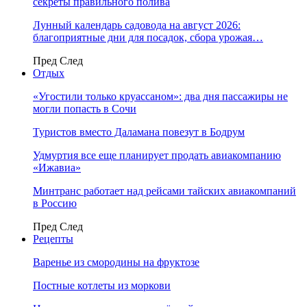
секреты правильного полива
Лунный календарь садовода на август 2026:
благоприятные дни для посадок, сбора урожая…
Пред
След
Отдых
«Угостили только круассаном»: два дня пассажиры не
могли попасть в Сочи
Туристов вместо Даламана повезут в Бодрум
Удмуртия все еще планирует продать авиакомпанию
«Ижавиа»
Минтранс работает над рейсами тайских авиакомпаний
в Россию
Пред
След
Рецепты
Варенье из смородины на фруктозе
Постные котлеты из моркови