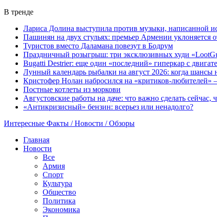
В тренде
Лариса Долина выступила против музыки, написанной и
Пашинян на двух стульях: премьер Армении уклоняется 
Туристов вместо Даламана повезут в Бодрум
Праздничный розыгрыш: три эксклюзивных худи «LootGu
Bugatti Destrier: еще один «последний» гиперкар с двига
Лунный календарь рыбалки на август 2026: когда шансы 
Кристофер Нолан набросился на «критиков-любителей» —
Постные котлеты из моркови
Августовские работы на даче: что важно сделать сейчас,
«Антикризисный» бензин: всерьез или ненадолго?
Интересные Факты / Новости / Обзоры
Главная
Новости
Все
Армия
Спорт
Культура
Общество
Политика
Экономика