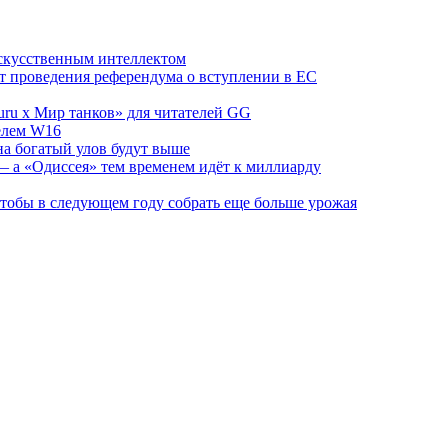
скусственным интеллектом
от проведения референдума о вступлении в ЕС
ru х Мир танков» для читателей GG
телем W16
на богатый улов будут выше
 а «Одиссея» тем временем идёт к миллиарду
 чтобы в следующем году собрать еще больше урожая