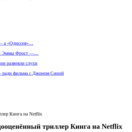
 — а «Одиссея»…
оли Эммы Фрост —…
ии развеяли слухи
 — ради фильма с Джоном Синой
ер Кинга на Netflix
ооценённый триллер Кинга на Netflix