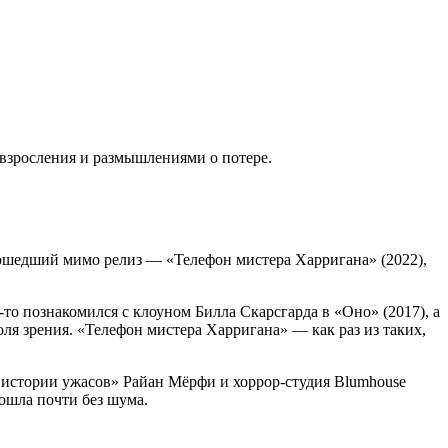
 взросления и размышлениями о потере.
ошедший мимо релиз — «Телефон мистера Харригана» (2022),
о познакомился с клоуном Билла Скарсгарда в «Оно» (2017), а
оля зрения. «Телефон мистера Харригана» — как раз из таких,
й истории ужасов» Райан Мёрфи и хоррор-студия Blumhouse
ошла почти без шума.