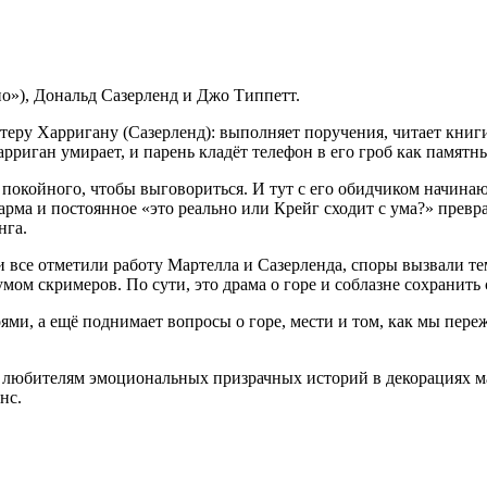
о»), Дональд Сазерленд и Джо Типпетт.
еру Харригану (Сазерленд): выполняет поручения, читает книг
арриган умирает, и парень кладёт телефон в его гроб как памятн
р покойного, чтобы выговориться. И тут с его обидчиком начин
 карма и постоянное «это реально или Крейг сходит с ума?» пре
нга.
и все отметили работу Мартелла и Сазерленда, споры вызвали т
ом скримеров. По сути, это драма о горе и соблазне сохранить
ми, а ещё поднимает вопросы о горе, мести и том, как мы переж
о любителям эмоциональных призрачных историй в декорациях м
нс.