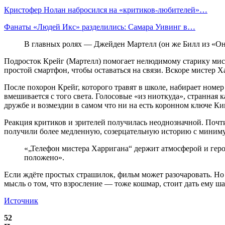
Кристофер Нолан набросился на «критиков-любителей»…
Фанаты «Людей Икс» разделились: Самара Уивинг в…
В главных ролях — Джейден Мартелл (он же Билл из «Он
Подросток Крейг (Мартелл) помогает нелюдимому старику мист
простой смартфон, чтобы оставаться на связи. Вскоре мистер Х
После похорон Крейг, которого травят в школе, набирает номе
вмешивается с того света. Голосовые «из ниоткуда», странная
дружбе и возмездии в самом что ни на есть коронном ключе Ки
Реакция критиков и зрителей получилась неоднозначной. Почт
получили более медленную, созерцательную историю с минимум
«„Телефон мистера Харригана“ держит атмосферой и героя
положено».
Если ждёте простых страшилок, фильм может разочаровать. Н
мысль о том, что взросление — тоже кошмар, стоит дать ему ша
Источник
52