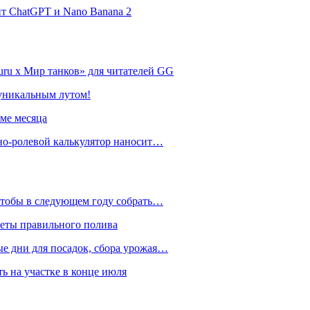
нт ChatGPT и Nano Banana 2
ru х Мир танков» для читателей GG
 уникальным лутом!
име месяца
но-ролевой калькулятор наносит…
 чтобы в следующем году собрать…
реты правильного полива
ые дни для посадок, сбора урожая…
ть на участке в конце июля