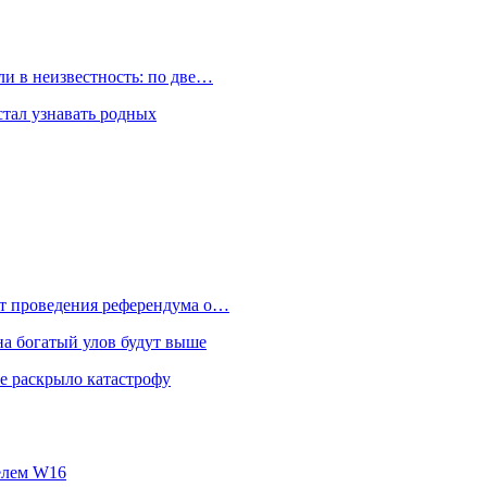
и в неизвестность: по две…
стал узнавать родных
от проведения референдума о…
на богатый улов будут выше
е раскрыло катастрофу
телем W16