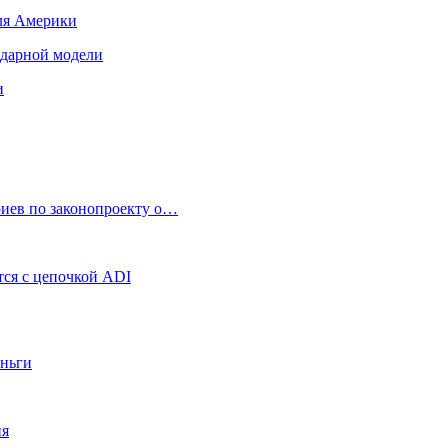
для Америки
ендарной модели
и
риев по законопроекту о…
ся с цепочкой ADI
еньги
ия