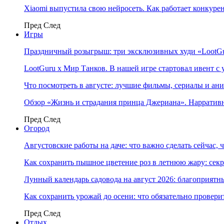
Xiaomi выпустила свою нейросеть. Как работает конкуре
Пред
След
Игры
Праздничный розыгрыш: три эксклюзивных худи «LootGu
LootGuru x Мир Танков. В нашей игре стартовал ивент с
Что посмотреть в августе: лучшие фильмы, сериалы и ан
Обзор «Жизнь и страдания принца Джериана». Нарратив
Пред
След
Огород
Августовские работы на даче: что важно сделать сейчас,
Как сохранить пышное цветение роз в летнюю жару: сек
Лунный календарь садовода на август 2026: благоприятн
Как сохранить урожай до осени: что обязательно провери
Пред
След
Отдых