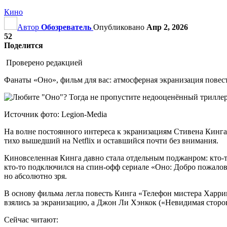
Кино
Автор
Обозреватель
Опубликовано
Апр 2, 2026
52
Поделится
Проверено редакцией
Фанаты «Оно», фильм для вас: атмосферная экранизация повест
Источник фото: Legion-Media
На волне постоянного интереса к экранизациям Стивена Кинг
тихо вышедший на Netflix и оставшийся почти без внимания.
Киновселенная Кинга давно стала отдельным поджанром: кто-т
кто-то подключился на спин-офф сериале «Оно: Добро пожалова
но абсолютно зря.
В основу фильма легла повесть Кинга «Телефон мистера Харри
взялись за экранизацию, а Джон Ли Хэнкок («Невидимая сторон
Сейчас читают: