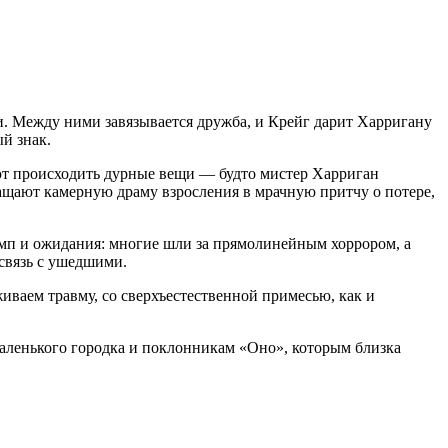
и. Между ними завязывается дружба, и Крейг дарит Харригану
ый знак.
ают происходить дурные вещи — будто мистер Харриган
вращают камерную драму взросления в мрачную притчу о потере,
емп и ожидания: многие шли за прямолинейным хоррором, а
 связь с ушедшими.
иваем травму, со сверхъестественной примесью, как и
аленького городка и поклонникам «Оно», которым близка