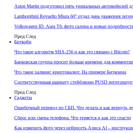
Aston Martin подготовил пять уникальных автомобилей 
Lamborghini Revuelto Miura 60° отдал дань уважения лег
Volkswagen ID. Aura T6: фото салона и новые подробност
Пред
След
Биткойн
Что такое алгоритм SHA-256 и как это связано с Bitcoin?
Банковская группа просит больше времени для коммента
Что такое халвинг криптовалют. На примере Биткоина
Соответствующая шариату стейблкоин PUSD интегрирует
Пред
След
Гаджеты
Ошибочный перевод по СБП. Что делать и как вернуть д
Сброс или смена телефона. Что теряется и как это спасти
Как изменить фото через нейросеть Алиса AI – инструкц