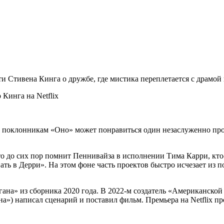
и Стивена Кинга о дружбе, где мистика переплетается с драмой
а поклонникам «Оно» может понравиться один незаслуженно пр
о до сих пор помнит Пеннивайза в исполнении Тима Карри, кто-т
ть в Дерри». На этом фоне часть проектов быстро исчезает из п
гана» из сборника 2020 года. В 2022-м создатель «Американско
а») написал сценарий и поставил фильм. Премьера на Netflix пр