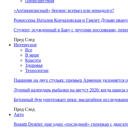
Происшествия
«Антикризисный» бензин: всерьез или ненадолго?
Режиссеры Наталия Кончаловская и Гамлет Дульян рванул
Студент, осужденный в Баку с другими россиянами, пере
Пред
След
Интересное
Все
В мире
Красота
Здоровье
Технологии
Пашинян на двух стульях: премьер Армении уклоняется 
Лунный календарь рыбалки на август 2026: когда шансы 
Бетонный бум уничтожает реки: масштабное исследовани
Пред
След
Авто
Bugatti Destrier: еще один «последний» гиперкар с двига