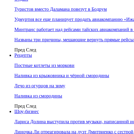
Туристов вместо Даламана повезут в Бодрум
Удмуртия все еще планирует продать авиакомпанию «Иж
Минтранс работает над рейсами тайских авиакомпаний в
Названы три причины, мешающие вернуть прямые рейсы
Пред
След
Рецепты
Постные котлеты из моркови
Наливка из крыжовника и чёрной смородины
Лечо из огурцов на зиму
Наливка из смородины
Пред
След
Шоу-бизнес
Лариса Долина выступила против музыки, написанной и
Линочка Ли отреагировала на дуэт Дмитриенко с сестрой