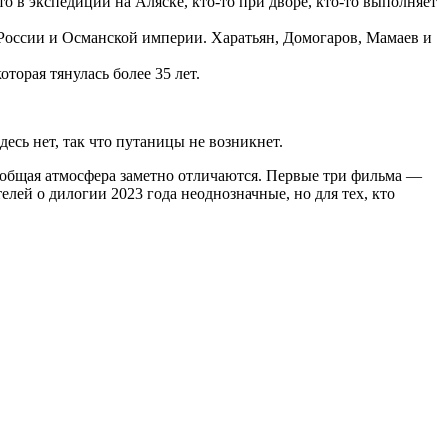
о в экспедиции на Аляске, кто-то при дворе, кто-то выполняет
 России и Османской империи. Харатьян, Домогаров, Мамаев и
торая тянулась более 35 лет.
сь нет, так что путаницы не возникнет.
 и общая атмосфера заметно отличаются. Первые три фильма —
лей о дилогии 2023 года неоднозначные, но для тех, кто