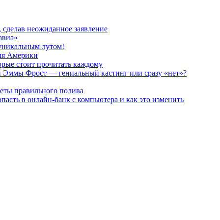
, сделав неожиданное заявление
авиа»
 уникальным лутом!
для Америки
орые стоит прочитать каждому
и Эммы Фрост — гениальный кастинг или сразу «нет»?
реты правильного полива
пасть в онлайн-банк с компьютера и как это изменить