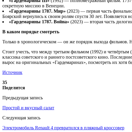
«Гардемарины III
»
(1992) — полнометражный фильм. 1757 го
секретную миссию в Венеции.
«Гардемарины 1787. Мир»
(2023) — первая часть финальн
Боярский вернулись к своим ролям спустя 30 лет. Появляется н
«Гардемарины 1787. Война»
(2023) — вторая часть дилоги
В каком порядке смотреть
Только в хронологическом — он же порядок выхода фильмов. Н
Стоит учесть, что между третьим фильмом (1992) и четвёртым 
классика советского и раннего постсоветского кино. Последни
вырос на оригинальных «Гардемаринах», посмотреть их хотя б
Источник
35
Поделится
Предыдущая запись
Простой и вкусный салат
Следующая запись
Электромобиль Renault 4 превратился в пляжный кроссовер