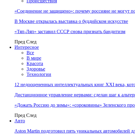
Происшествия
«Соединение не защищено»: почему россияне не могут п
В Москве открылась выставка о буддийском искусстве
«Тяп-Ляп» заставил СССР снова признать бандитизм
Пред
След
Интересное
Все
В мире
Красота
Здоровье
Технологии
12 недооцененных интеллектуальных книг XXI века, кот
Дистанционное управление нервами: сделан шаг к альт
«Дожать Россию до зимы»: «сороковины» Зеленского пр
Пред
След
Авто
Aston Martin подготовил пять уникальных автомобилей 