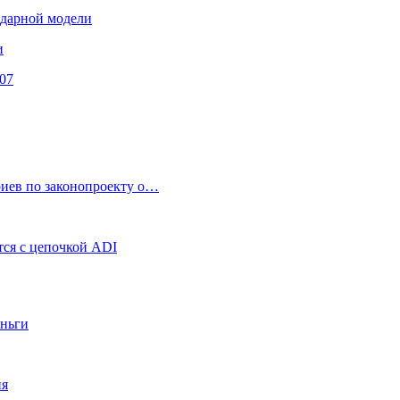
ендарной модели
и
07
риев по законопроекту о…
ся с цепочкой ADI
еньги
ия