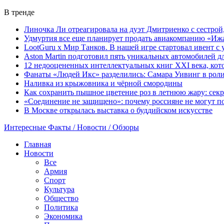
В тренде
Линочка Ли отреагировала на дуэт Дмитриенко с сестрой
Удмуртия все еще планирует продать авиакомпанию «Иж
LootGuru x Мир Танков. В нашей игре стартовал ивент с
Aston Martin подготовил пять уникальных автомобилей 
12 недооцененных интеллектуальных книг XXI века, кот
Фанаты «Людей Икс» разделились: Самара Уивинг в рол
Наливка из крыжовника и чёрной смородины
Как сохранить пышное цветение роз в летнюю жару: сек
«Соединение не защищено»: почему россияне не могут по
В Москве открылась выставка о буддийском искусстве
Интересные Факты / Новости / Обзоры
Главная
Новости
Все
Армия
Спорт
Культура
Общество
Политика
Экономика