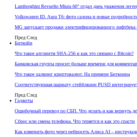
Lamborghini Revuelto Miura 60° отдал дань уважения лег
Volkswagen ID. Aura T6: фото салона и новые подробност
MG запускает продажи электрифицированного лифтбека 
Пред
След
Биткойн
Что такое алгоритм SHA-256 и как это связано с Bitcoin?
Банковская группа просит больше времени для коммента
Что такое халвинг криптовалют. На примере Биткоина
Соответствующая шариату стейблкоин PUSD интегрирует
Пред
След
Гаджеты
Ошибочный перевод по СБП. Что делать и как вернуть д
Сброс или смена телефона. Что теряется и как это спасти
Как изменить фото через нейросеть Алиса AI – инструкц