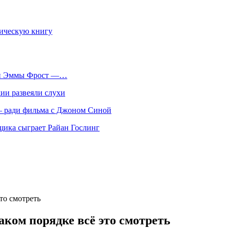
фическую книгу
оли Эммы Фрост —…
ии развеяли слухи
 — ради фильма с Джоном Синой
нщика сыграет Райан Гослинг
то смотреть
аком порядке всё это смотреть