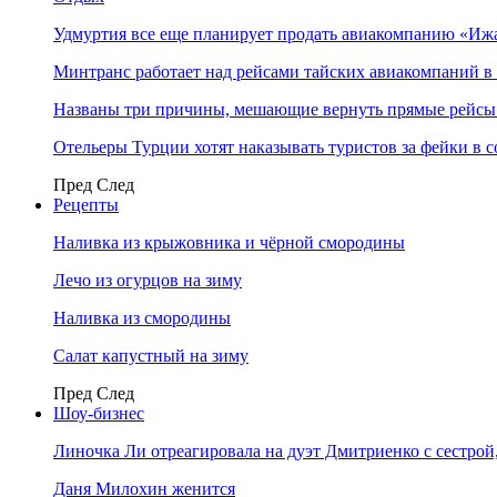
Удмуртия все еще планирует продать авиакомпанию «Иж
Минтранс работает над рейсами тайских авиакомпаний в
Названы три причины, мешающие вернуть прямые рейсы
Отельеры Турции хотят наказывать туристов за фейки в с
Пред
След
Рецепты
Наливка из крыжовника и чёрной смородины
Лечо из огурцов на зиму
Наливка из смородины
Салат капустный на зиму
Пред
След
Шоу-бизнес
Линочка Ли отреагировала на дуэт Дмитриенко с сестрой
Даня Милохин женится