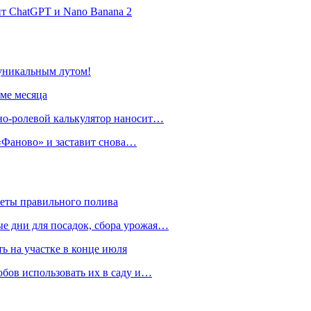
нт ChatGPT и Nano Banana 2
 уникальным лутом!
име месяца
но-ролевой калькулятор наносит…
 «Фаново» и заставит снова…
реты правильного полива
ые дни для посадок, сбора урожая…
ть на участке в конце июля
обов использовать их в саду и…