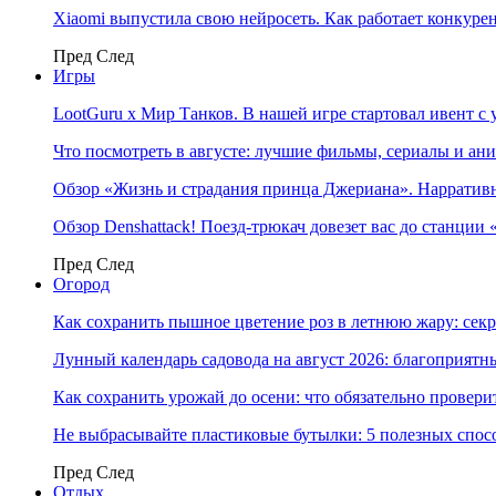
Xiaomi выпустила свою нейросеть. Как работает конкуре
Пред
След
Игры
LootGuru x Мир Танков. В нашей игре стартовал ивент с
Что посмотреть в августе: лучшие фильмы, сериалы и ан
Обзор «Жизнь и страдания принца Джериана». Нарратив
Обзор Denshattack! Поезд-трюкач довезет вас до станции
Пред
След
Огород
Как сохранить пышное цветение роз в летнюю жару: сек
Лунный календарь садовода на август 2026: благоприятн
Как сохранить урожай до осени: что обязательно провери
Не выбрасывайте пластиковые бутылки: 5 полезных спос
Пред
След
Отдых