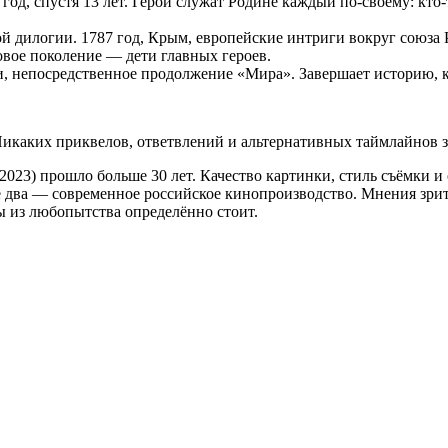
д, спустя 13 лет. Герои служат Родине каждый по-своему: кто-т
ой дилогии. 1787 год, Крым, европейские интриги вокруг союза
овое поколение — дети главных героев.
и, непосредственное продолжение «Мира». Завершает историю, ко
икаких приквелов, ответвлений и альтернативных таймлайнов зде
(2023) прошло больше 30 лет. Качество картинки, стиль съёмки
е два — современное российское кинопроизводство. Мнения зрите
ы из любопытства определённо стоит.