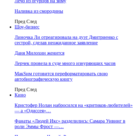
Лечо из огурцов на зиму
Наливка из смородины
Пред
След
Шоу-бизнес
Линочка Ли отреагировала на дуэт Дмитриенко с
сестрой, сделав неожиданное заявление
Даня Милохин женится
Лерчек провела в суде много изнуряющих часов
МакSим готовится переформатировать свою
автобиографическую книгу
Пред
След
Кино
Кристофер Нолан набросился на «критиков-любителей»
— а «Одиссея»…
Фанаты «Людей Икс» разделились: Самара Уивинг в
роли Эммы Фрост —…