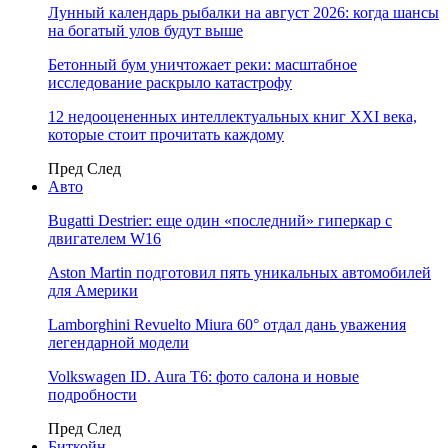
Лунный календарь рыбалки на август 2026: когда шансы
на богатый улов будут выше
Бетонный бум уничтожает реки: масштабное
исследование раскрыло катастрофу
12 недооцененных интеллектуальных книг XXI века,
которые стоит прочитать каждому
Пред
След
Авто
Bugatti Destrier: еще один «последний» гиперкар с
двигателем W16
Aston Martin подготовил пять уникальных автомобилей
для Америки
Lamborghini Revuelto Miura 60° отдал дань уважения
легендарной модели
Volkswagen ID. Aura T6: фото салона и новые
подробности
Пред
След
Биткойн