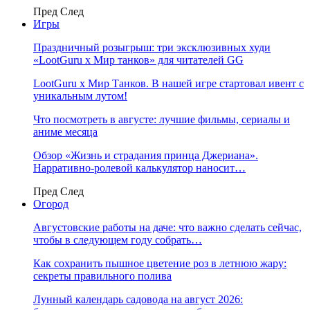
Пред
След
Игры
Праздничный розыгрыш: три эксклюзивных худи
«LootGuru х Мир танков» для читателей GG
LootGuru x Мир Танков. В нашей игре стартовал ивент с
уникальным лутом!
Что посмотреть в августе: лучшие фильмы, сериалы и
аниме месяца
Обзор «Жизнь и страдания принца Джериана».
Нарративно-ролевой калькулятор наносит…
Пред
След
Огород
Августовские работы на даче: что важно сделать сейчас,
чтобы в следующем году собрать…
Как сохранить пышное цветение роз в летнюю жару:
секреты правильного полива
Лунный календарь садовода на август 2026: