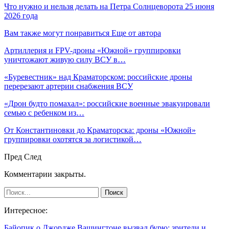
Что нужно и нельзя делать на Петра Солнцеворота 25 июня
2026 года
Вам также могут понравиться
Еще от автора
Артиллерия и FPV-дроны «Южной» группировки
уничтожают живую силу ВСУ в…
«Буревестник» над Краматорском: российские дроны
перерезают артерии снабжения ВСУ
«Дрон будто помахал»: российские военные эвакуировали
семью с ребенком из…
От Константиновки до Краматорска: дроны «Южной»
группировки охотятся за логистикой…
Пред
След
Комментарии закрыты.
Интересное:
Байопик о Джордже Вашингтоне вызвал бурю: зрители и