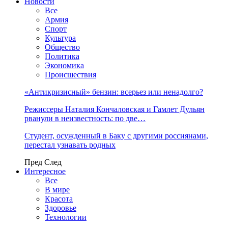
Новости
Все
Армия
Спорт
Культура
Общество
Политика
Экономика
Происшествия
«Антикризисный» бензин: всерьез или ненадолго?
Режиссеры Наталия Кончаловская и Гамлет Дульян
рванули в неизвестность: по две…
Студент, осужденный в Баку с другими россиянами,
перестал узнавать родных
Пред
След
Интересное
Все
В мире
Красота
Здоровье
Технологии