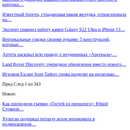
критики…
Известный блогер, страдающая раком желудка, отреагировала
на…
Эксперт сравнил работу камер Galaxy S22 Ultra и iPhone 13…
Вертикальные грядки своими руками: 5 конструкций,
которые…
Артета раскрыл всю правду о неудачниках «Арсенала»…
Land Rover Discovery: очередное обновление вместо нового…
Игроков Escape from Tarkov снова разделят на несколько…
Пред
След
1 из 343
Новое:
Как проходили съемки «Гостей из прошлого»: Юрий
Стоянов…
Хулиган подорвал петарду возле военкомата в
подмосковном…