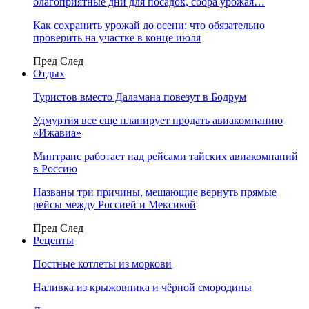
благоприятные дни для посадок, сбора урожая…
Как сохранить урожай до осени: что обязательно
проверить на участке в конце июля
Пред
След
Отдых
Туристов вместо Даламана повезут в Бодрум
Удмуртия все еще планирует продать авиакомпанию
«Ижавиа»
Минтранс работает над рейсами тайских авиакомпаний
в Россию
Названы три причины, мешающие вернуть прямые
рейсы между Россией и Мексикой
Пред
След
Рецепты
Постные котлеты из моркови
Наливка из крыжовника и чёрной смородины