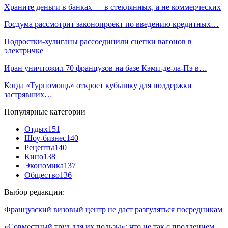
Храните деньги в банках — в стеклянных, а не коммерческих
Госдума рассмотрит законопроект по введению кредитных…
Подростки-хулиганы рассоединили сцепки вагонов в
электричке
Иран уничтожил 70 французов на базе Кэмп-де-ла-Пэ в…
Когда «Турпомощь» откроет кубышку для поддержки
застрявших…
Популярные категории
Отдых
151
Шоу-бизнес
140
Рецепты
140
Кино
138
Экономика
137
Общество
136
Выбор редакции:
Французский визовый центр не даст разгуляться посредникам
«Совместный труд для их пользы»: что не так с продлением…