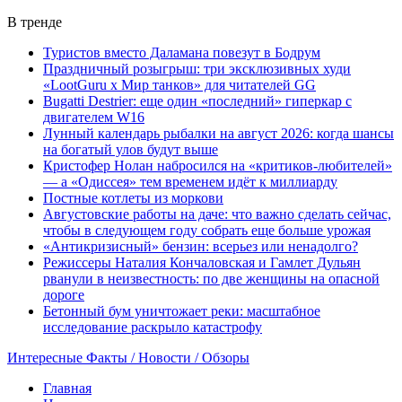
В тренде
Туристов вместо Даламана повезут в Бодрум
Праздничный розыгрыш: три эксклюзивных худи
«LootGuru х Мир танков» для читателей GG
Bugatti Destrier: еще один «последний» гиперкар с
двигателем W16
Лунный календарь рыбалки на август 2026: когда шансы
на богатый улов будут выше
Кристофер Нолан набросился на «критиков-любителей»
— а «Одиссея» тем временем идёт к миллиарду
Постные котлеты из моркови
Августовские работы на даче: что важно сделать сейчас,
чтобы в следующем году собрать еще больше урожая
«Антикризисный» бензин: всерьез или ненадолго?
Режиссеры Наталия Кончаловская и Гамлет Дульян
рванули в неизвестность: по две женщины на опасной
дороге
Бетонный бум уничтожает реки: масштабное
исследование раскрыло катастрофу
Интересные Факты / Новости / Обзоры
Главная