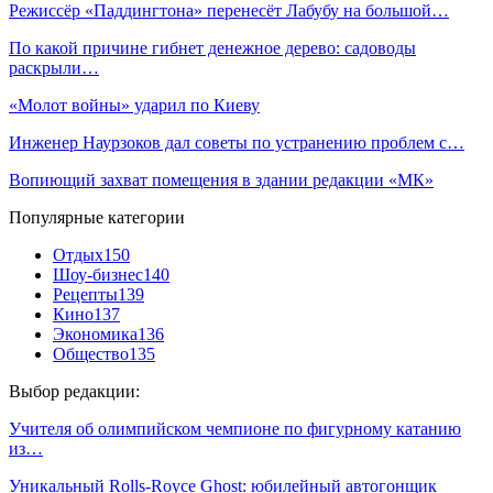
Режиссёр «Паддингтона» перенесёт Лабубу на большой…
По какой причине гибнет денежное дерево: садоводы
раскрыли…
«Молот войны» ударил по Киеву
Инженер Наурзоков дал советы по устранению проблем с…
Вопиющий захват помещения в здании редакции «МК»
Популярные категории
Отдых
150
Шоу-бизнес
140
Рецепты
139
Кино
137
Экономика
136
Общество
135
Выбор редакции:
Учителя об олимпийском чемпионе по фигурному катанию
из…
Уникальный Rolls-Royce Ghost: юбилейный автогонщик