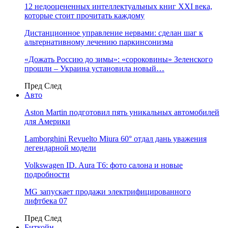
12 недооцененных интеллектуальных книг XXI века,
которые стоит прочитать каждому
Дистанционное управление нервами: сделан шаг к
альтернативному лечению паркинсонизма
«Дожать Россию до зимы»: «сороковины» Зеленского
прошли – Украина установила новый…
Пред
След
Авто
Aston Martin подготовил пять уникальных автомобилей
для Америки
Lamborghini Revuelto Miura 60° отдал дань уважения
легендарной модели
Volkswagen ID. Aura T6: фото салона и новые
подробности
MG запускает продажи электрифицированного
лифтбека 07
Пред
След
Биткойн