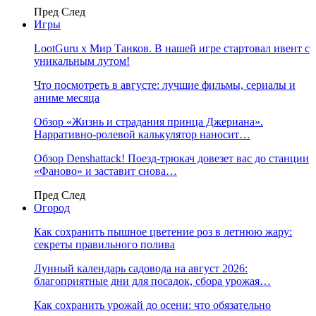
Пред
След
Игры
LootGuru x Мир Танков. В нашей игре стартовал ивент с
уникальным лутом!
Что посмотреть в августе: лучшие фильмы, сериалы и
аниме месяца
Обзор «Жизнь и страдания принца Джериана».
Нарративно-ролевой калькулятор наносит…
Обзор Denshattack! Поезд-трюкач довезет вас до станции
«Фаново» и заставит снова…
Пред
След
Огород
Как сохранить пышное цветение роз в летнюю жару:
секреты правильного полива
Лунный календарь садовода на август 2026:
благоприятные дни для посадок, сбора урожая…
Как сохранить урожай до осени: что обязательно