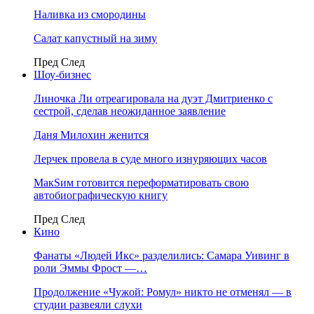
Наливка из смородины
Салат капустный на зиму
Пред
След
Шоу-бизнес
Линочка Ли отреагировала на дуэт Дмитриенко с
сестрой, сделав неожиданное заявление
Даня Милохин женится
Лерчек провела в суде много изнуряющих часов
МакSим готовится переформатировать свою
автобиографическую книгу
Пред
След
Кино
Фанаты «Людей Икс» разделились: Самара Уивинг в
роли Эммы Фрост —…
Продолжение «Чужой: Ромул» никто не отменял — в
студии развеяли слухи