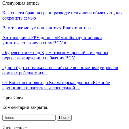
Следующая запись
Как спасти брак на грани развода: психологи объясняют, как
сохранить семью
Вам также могут понравиться
Еще от автора
Артиллерия и FPV-дроны «Южной» группировки
уничтожают живую силу ВСУ в…
«Буревестник» над Краматорском: российские дроны
перерезают артерии снабжения ВСУ
«Дрон будто помахал»: российские военные эвакуировали
семью с ребенком из…
От Константиновки до Краматорска: дроны «Южной»
группировки охотятся за логистикой…
Пред
След
Комментарии закрыты.
Интересное: