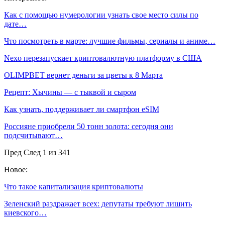
Как с помощью нумерологии узнать свое место силы по
дате…
Что посмотреть в марте: лучшие фильмы, сериалы и аниме…
Nexo перезапускает криптовалютную платформу в США
OLIMPBET вернет деньги за цветы к 8 Марта
Рецепт: Хычины — с тыквой и сыром
Как узнать, поддерживает ли смартфон eSIM
Россияне приобрели 50 тонн золота: сегодня они
подсчитывают…
Пред
След
1 из 341
Новое:
Что такое капитализация криптовалюты
Зеленский раздражает всех: депутаты требуют лишить
киевского…