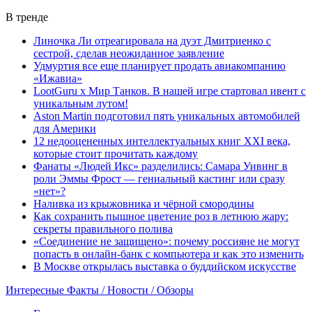
В тренде
Линочка Ли отреагировала на дуэт Дмитриенко с
сестрой, сделав неожиданное заявление
Удмуртия все еще планирует продать авиакомпанию
«Ижавиа»
LootGuru x Мир Танков. В нашей игре стартовал ивент с
уникальным лутом!
Aston Martin подготовил пять уникальных автомобилей
для Америки
12 недооцененных интеллектуальных книг XXI века,
которые стоит прочитать каждому
Фанаты «Людей Икс» разделились: Самара Уивинг в
роли Эммы Фрост — гениальный кастинг или сразу
«нет»?
Наливка из крыжовника и чёрной смородины
Как сохранить пышное цветение роз в летнюю жару:
секреты правильного полива
«Соединение не защищено»: почему россияне не могут
попасть в онлайн-банк с компьютера и как это изменить
В Москве открылась выставка о буддийском искусстве
Интересные Факты / Новости / Обзоры