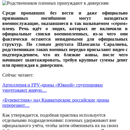
Среди пропавших без вести и даже официально
признанных погибшими могут находиться
военнослужащие, оказавшиеся в так называемом «сером»
плену. Речь идёт о людях, которых не включили в
официальные списки военнопленных, из-за чего они
фактически остаются невидимыми для официальных
структур. По словам депутата Шамсаила Саралиева,
родственникам таких военных нередко присылают видео с
подтверждением, что их близкие живы, после чего
начинают шантажировать, требуя крупные суммы денег
или принуждая к диверсиям.
Сейчас читают:
Артиллерия и FPV-дроны «Южной» группировки
уничтожают живую…
«Буревестник» над Краматорском: российские дроны
перерезают…
Как утверждается, подобная практика используется
отдельными подразделениями: пленных удерживают вне
официального учёта, чтобы затем обменивать их на своих