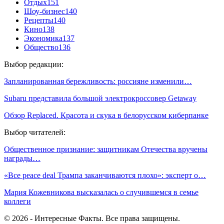
Отдых
151
Шоу-бизнес
140
Рецепты
140
Кино
138
Экономика
137
Общество
136
Выбор редакции:
Запланированная бережливость: россияне изменили…
Subaru представила большой электрокроссовер Getaway
Обзор Replaced. Красота и скука в белорусском киберпанке
Выбор читателей:
Общественное признание: защитникам Отечества вручены
награды…
«Все peace deal Трампа заканчиваются плохо»: эксперт о…
Мария Кожевникова высказалась о случившемся в семье
коллеги
© 2026 - Интересные Факты. Все права защищены.