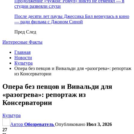
Продолжение «Чужой: Ромул» никто не отменял — в
студии развеяли слухи
После десяти лет паузы Джессика Бил вернулась в кино
— ради фильма с Джоном Синой
Пред
След
Интересные Факты
Главная
Новости
Культура
Опера без певцов и Вивальди для «разогрева»: репортаж
из Консерватории
Опера без певцов и Вивальди для
«разогрева»: репортаж из
Консерватории
Культура
Автор
Обозреватель
Опубликовано
Июл 3, 2026
27