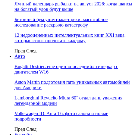
Лунный календарь рыбалки на август 2026: когда шансы
на богатый улов будут выше
Бетонный бум уничтожает реки: масштабное
исследование раскрыло катастрофу
12 недооцененных интеллектуальных книг XXI века,
которые стоит прочитать каждому
Пред
След
Авто
Bugatti Destrier: еще один «последний» гиперкар с
двигателем W16
Aston Martin подготовил пять уникальных автомобилей
для Америки
Lamborghini Revuelto Miura 60° отдал дань уважения
легендарной модели
Volkswagen ID. Aura T6: фото салона и новые
подробности
Пред
След
Биткойн