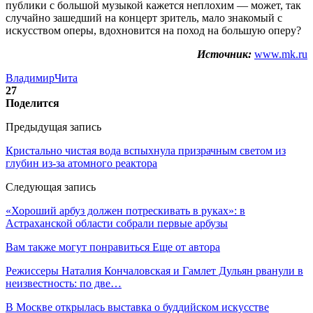
публики с большой музыкой кажется неплохим — может, так
случайно зашедший на концерт зритель, мало знакомый с
искусством оперы, вдохновится на поход на большую оперу?
Источник:
www.mk.ru
Владимир
Чита
27
Поделится
Предыдущая запись
Кристально чистая вода вспыхнула призрачным светом из
глубин из-за атомного реактора
Следующая запись
«Хороший арбуз должен потрескивать в руках»: в
Астраханской области собрали первые арбузы
Вам также могут понравиться
Еще от автора
Режиссеры Наталия Кончаловская и Гамлет Дульян рванули в
неизвестность: по две…
В Москве открылась выставка о буддийском искусстве