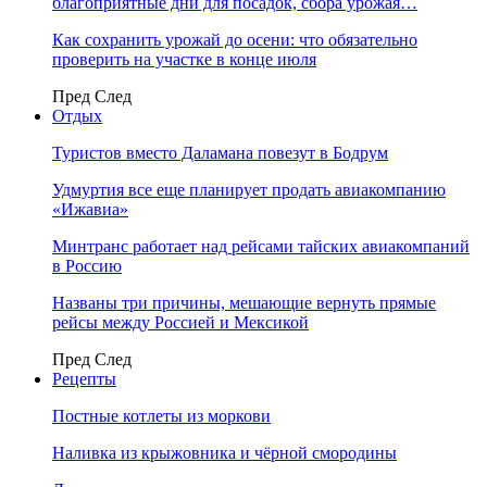
благоприятные дни для посадок, сбора урожая…
Как сохранить урожай до осени: что обязательно
проверить на участке в конце июля
Пред
След
Отдых
Туристов вместо Даламана повезут в Бодрум
Удмуртия все еще планирует продать авиакомпанию
«Ижавиа»
Минтранс работает над рейсами тайских авиакомпаний
в Россию
Названы три причины, мешающие вернуть прямые
рейсы между Россией и Мексикой
Пред
След
Рецепты
Постные котлеты из моркови
Наливка из крыжовника и чёрной смородины