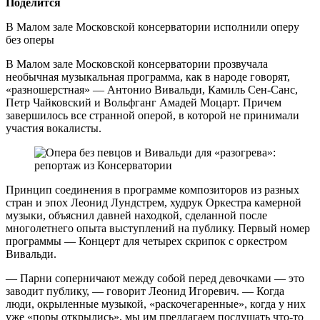
Поделится
В Малом зале Московской консерватории исполнили оперу
без оперы
В Малом зале Московской консерватории прозвучала
необычная музыкальная программа, как в народе говорят,
«разношерстная» — Антонио Вивальди, Камиль Сен-Санс,
Петр Чайковский и Вольфганг Амадей Моцарт. Причем
завершилось все странной оперой, в которой не принимали
участия вокалисты.
Принцип соединения в программе композиторов из разных
стран и эпох Леонид Лундстрем, худрук Оркестра камерной
музыки, объяснил давней находкой, сделанной после
многолетнего опыта выступлений на публику. Первый номер
программы — Концерт для четырех скрипок с оркестром
Вивальди.
— Парни соперничают между собой перед девочками — это
заводит публику, — говорит Леонид Игоревич. — Когда
люди, окрыленные музыкой, «раскочегаренные», когда у них
уже «поры открылись», мы им предлагаем послушать что-то