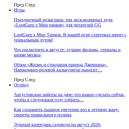
Пред
След
Игры
Праздничный розыгрыш: три эксклюзивных худи
«LootGuru х Мир танков» для читателей GG
LootGuru x Мир Танков. В нашей игре стартовал ивент с
уникальным лутом!
Что посмотреть в августе: лучшие фильмы, сериалы и
аниме месяца
Обзор «Жизнь и страдания принца Джериана».
Нарративно-ролевой калькулятор наносит…
Пред
След
Огород
Августовские работы на даче: что важно сделать сейчас,
чтобы в следующем году собрать…
Как сохранить пышное цветение роз в летнюю жару:
секреты правильного полива
Лунный календарь садовода на август 2026: