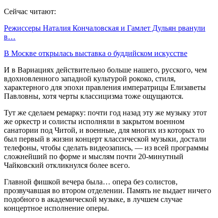
Сейчас читают:
Режиссеры Наталия Кончаловская и Гамлет Дульян рванули
в…
В Москве открылась выставка о буддийском искусстве
И в Вариациях действительно больше нашего, русского, чем
вдохновленного западной культурой рококо, стиля,
характерного для эпохи правления императрицы Елизаветы
Павловны, хотя черты классицизма тоже ощущаются.
Тут же сделаем ремарку: почти год назад эту же музыку этот
же оркестр и солисты исполняли в закрытом военном
санатории под Читой, и военные, для многих из которых то
был первый в жизни концерт классической музыки, достали
телефоны, чтобы сделать видеозапись, — из всей программы
сложнейший по форме и мыслям почти 20-минутный
Чайковский откликнулся более всего.
Главной фишкой вечера была… опера без солистов,
прозвучавшая во втором отделении. Память не выдает ничего
подобного в академической музыке, в лучшем случае
концертное исполнение оперы.