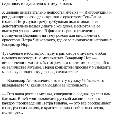
серьезное, и слушатели к этому готовы.
А дальше действительно непростая музыка — Интродукция и
рондо-каприччиозо для скрипки с оркестром Сен-Санса
(солист Петр Лундстрем), требующая подготовки, и ее
действительно нельзя давать с кондачка, несмотря на ее
высокую узнаваемость. В финале первого отделения
прозвучали Вариации на тему рококо для виолончели с
оркестром Петра Чайковского, где соло виолончели исполнил
Владимир Нор.
Тут сделаем небольшую паузу в разговоре о музыке, чтобы
немного поговорить о музыкантах. Владимир Нор —
виолончелист маститый, с огромным пиететом говорящий о
ее величестве Музыке. Перед концертом просим у музыканта
маленькую подсказку для нас, слушателей:
— Владимир Анатольевич, что в эту музыку Чайковского
вкладываете? С какими мыслями ее исполняете?
— Это наша русская музыка, совершенно родная, до слез нам
близкая. В ней «энциклопедия русской жизни», как и в
каждом произведении Петра Ильича, — это все рассказывает
о нас, русских людях, о красоте наших необъятных лесов,
полей, рек…