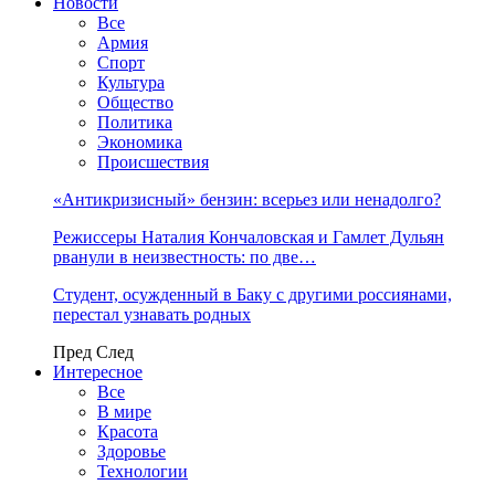
Новости
Все
Армия
Спорт
Культура
Общество
Политика
Экономика
Происшествия
«Антикризисный» бензин: всерьез или ненадолго?
Режиссеры Наталия Кончаловская и Гамлет Дульян
рванули в неизвестность: по две…
Студент, осужденный в Баку с другими россиянами,
перестал узнавать родных
Пред
След
Интересное
Все
В мире
Красота
Здоровье
Технологии