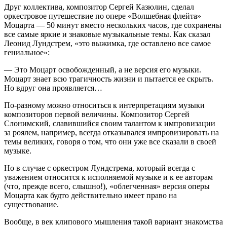
Друг коллектива, композитор Сергей Казюлин, сделал
оркестровое путешествие по опере «Волшебная флейта»
Моцарта — 50 минут вместо нескольких часов, где сохранены
все самые яркие и знаковые музыкальные темы. Как сказал
Леонид Лундстрем, «это выжимка, где оставлено все самое
гениальное»:
— Это Моцарт освобожденный, а не версия его музыки.
Моцарт знает всю трагичность жизни и пытается ее скрыть.
Но вдруг она проявляется…
По-разному можно относиться к интерпретациям музыки
композиторов первой величины. Композитор Сергей
Слонимский, славившийся своим талантом к импровизации
за роялем, например, всегда отказывался импровизировать на
темы великих, говоря о том, что они уже все сказали в своей
музыке.
Но в случае с оркестром Лундстрема, который всегда с
уважением относится к исполняемой музыке и к ее авторам
(что, прежде всего, слышно!), «облегченная» версия оперы
Моцарта как будто действительно имеет право на
существование.
Вообще, в век клипового мышления такой вариант знакомства