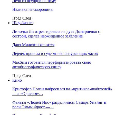
Лечо из огурцов на зиму
Наливка из смородины
Пред
След
Шоу-бизнес
Линочка Ли отреагировала на дуэт Дмитриенко с
сестрой, сделав неожиданное заявление
Даня Милохин женится
Лерчек провела в суде много изнуряющих часов
МакSим готовится переформатировать свою
автобиографическую книгу
Пред
След
Кино
Кристофер Нолан набросился на «критиков-любителей»
— а «Одиссея»…
Фанаты «Людей Икс» разделились: Самара Уивинг в
роли Эммы Фрост —…