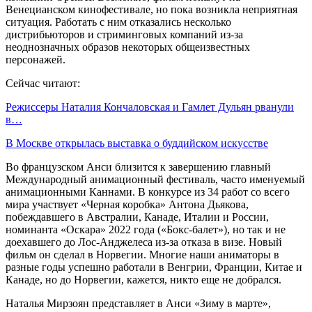
Венецианском кинофестивале, но пока возникла неприятная
ситуация. Работать с ним отказались несколько
дистрибьюторов и стриминговых компаний из-за
неоднозначных образов некоторых общеизвестных
персонажей.
Сейчас читают:
Режиссеры Наталия Кончаловская и Гамлет Дульян рванули
в…
В Москве открылась выставка о буддийском искусстве
Во французском Анси близится к завершению главный
Международный анимационный фестиваль, часто именуемый
анимационными Каннами. В конкурсе из 34 работ со всего
мира участвует «Черная коробка» Антона Дьякова,
побеждавшего в Австралии, Канаде, Италии и России,
номинанта «Оскара» 2022 года («Бокс-балет»), но так и не
доехавшего до Лос-Анджелеса из-за отказа в визе. Новый
фильм он сделал в Норвегии. Многие наши аниматоры в
разные годы успешно работали в Венгрии, Франции, Китае и
Канаде, но до Норвегии, кажется, никто еще не добрался.
Наталья Мирзоян представляет в Анси «Зиму в марте»,