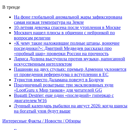
В тренде
На фоне глобальной аномальной жары зафиксирована
самая низкая температура на Земле
10-летняя девочка спасена после утопления в Москве
Москвич нашел плюсы в общении с нейронкой по
вопросам религии
«К чему такие наложившие полные штаны, вонючие
посредники?»: Дмитрий Медведев рассказал про
«пробный шар» проверки России на прочность
Лариса Долина выступила против музыки, написанной
искусственным интеллектом
Пашинян на двух стульях: премьер Армении уклоняется
от проведения референдума о вступлении в ЕС
Туристов вместо Даламана повезут в Бодрум
Праздничный розыгрыш: три эксклюзивных худи
«LootGuru х Мир танков» для читателей GG
Bugatti Destrier: еще один «последний» гиперкар с
двигателем W16
Лунный календарь рыбалки на август 2026: когда шансы
на богатый улов будут выше
Интересные Факты / Новости / Обзоры