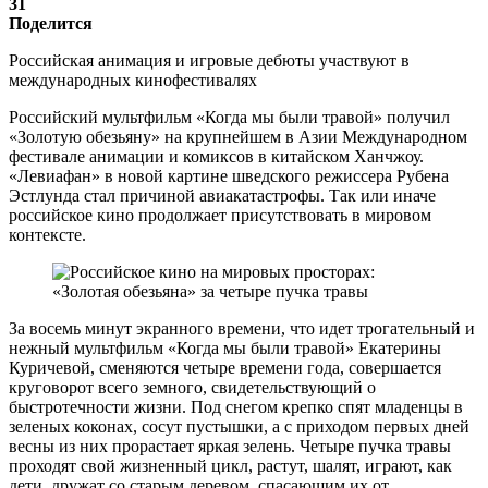
31
Поделится
Российская анимация и игровые дебюты участвуют в
международных кинофестивалях
Российский мультфильм «Когда мы были травой» получил
«Золотую обезьяну» на крупнейшем в Азии Международном
фестивале анимации и комиксов в китайском Ханчжоу.
«Левиафан» в новой картине шведского режиссера Рубена
Эстлунда стал причиной авиакатастрофы. Так или иначе
российское кино продолжает присутствовать в мировом
контексте.
За восемь минут экранного времени, что идет трогательный и
нежный мультфильм «Когда мы были травой» Екатерины
Куричевой, сменяются четыре времени года, совершается
круговорот всего земного, свидетельствующий о
быстротечности жизни. Под снегом крепко спят младенцы в
зеленых коконах, сосут пустышки, а с приходом первых дней
весны из них прорастает яркая зелень. Четыре пучка травы
проходят свой жизненный цикл, растут, шалят, играют, как
дети, дружат со старым деревом, спасающим их от