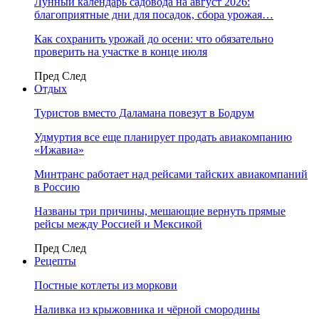
Лунный календарь садовода на август 2026:
благоприятные дни для посадок, сбора урожая…
Как сохранить урожай до осени: что обязательно
проверить на участке в конце июля
Пред
След
Отдых
Туристов вместо Даламана повезут в Бодрум
Удмуртия все еще планирует продать авиакомпанию
«Ижавиа»
Минтранс работает над рейсами тайских авиакомпаний
в Россию
Названы три причины, мешающие вернуть прямые
рейсы между Россией и Мексикой
Пред
След
Рецепты
Постные котлеты из моркови
Наливка из крыжовника и чёрной смородины