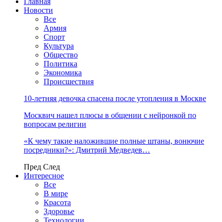
Главная
Новости
Все
Армия
Спорт
Культура
Общество
Политика
Экономика
Происшествия
10-летняя девочка спасена после утопления в Москве
Москвич нашел плюсы в общении с нейронкой по
вопросам религии
«К чему такие наложившие полные штаны, вонючие
посредники?»: Дмитрий Медведев…
Пред
След
Интересное
Все
В мире
Красота
Здоровье
Технологии