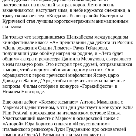
настроенных на вкусный завтрак коров. Лето и осень
заканчиваются, наступает зима, в небе кружатся снежинки, а
траву сковывает лед. «Когда мы были травой» Екатерины
Куричевой стал лучшим короткометражным анимационным
фильмом.
На только что завершившемся Шанхайском международном
кинофестивале класса «А» представили два дебюта из России:
«День рождения Сидни Люмета» Рауля Гейдарова,
получивший уже обойму наград на родине, и «Лето будет
общим» актера и режиссера Даниила Меркулова, сыгравшего
в нем главную роль. Это история трех друзей, отправившихся
к морю, чтобы вернуть обоняние одному из них. Они
обращаются к герою греческой мифологии Ясону, царю
Давиду и Жанне д’Арк, чтобы получить ответы на вечные
вопросы. Фильм отобран в конкурсе «Горькийфеста» в
Нижнем Новгороде.
Еще один дебют, «Космос засыпает» Антона Мамыкина с
Марком Эйдельштейном, в эти дни участвует в конкурсе Ischia
Film Festival, проходящем на итальянском острове Искья.
Участвовавший вместе с Марком в оскаровской гонке с
«Анорой» Юра Борисов снялся в «Искусственном»
итальянского режиссера Луки Гуаданьино про основателей
компании OpenAI. Возможно, фильм покажут на