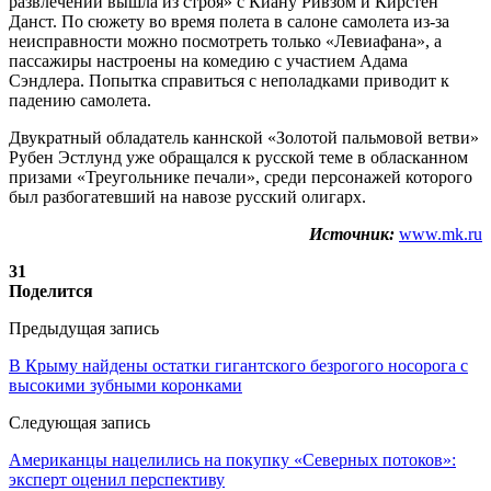
развлечений вышла из строя» с Киану Ривзом и Кирстен
Данст. По сюжету во время полета в салоне самолета из-за
неисправности можно посмотреть только «Левиафана», а
пассажиры настроены на комедию с участием Адама
Сэндлера. Попытка справиться с неполадками приводит к
падению самолета.
Двукратный обладатель каннской «Золотой пальмовой ветви»
Рубен Эстлунд уже обращался к русской теме в обласканном
призами «Треугольнике печали», среди персонажей которого
был разбогатевший на навозе русский олигарх.
Источник:
www.mk.ru
31
Поделится
Предыдущая запись
В Крыму найдены остатки гигантского безрогого носорога с
высокими зубными коронками
Следующая запись
Американцы нацелились на покупку «Северных потоков»:
эксперт оценил перспективу