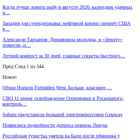
Когда лучше ловить рыбу в августе 2026: календарь удачных
и…
Западня для супердержавы: нефтяной кризис свернёт США
в…
Александр Тарханов: Динамовцы молодцы, и «Зениту»
помогли, и…
Летний компост за 30 дней, главные секреты быстрого…
Пред
След
1 из 344
Новое:
Обзор Horizon Forbidden West. Больше, красивее,…
СВО 11 июня: освобождение Охримовки и Роскошного,
контроль…
Subaru представила большой электрокроссовер Getaway
Появились подробности допроса певицы Линды
Российская туристка умерла на Бали после обморока у