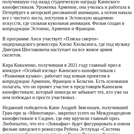
получившую год назад студенческую награду Каннского
кинофестиваля. Уроженка Армении, она училась и работала в
Петербурге в авторской рисованной анимации, а потом начала
все с чистого листа, поступив в Эстонскую академию
искусств, где сильная кукольная анимация. Фильм создан в
копродукции Эстонии, Армении и Франции.
В программе Анси участвует «Пляска смерти»
нидерландского режиссера Хиско Хюльсинга, где под музыку
Дмитрия Шостаковича наступает на все живое армия
скелетов.
Кира Коваленко, получившая в 2021 году главный приз в
конкурсе «Особый взгляд» Каннского кинофестиваля с
«Разжимая кулаки», работает над новым проектом в
копродукции Армении, Франции и Бельгии. Есть основания
полагать, что он примет участие в предстоящем Каннском
кинофестивале, который никогда не забывает тех, кто уже на
нем побеждал и просто участвовал.
Недавний победитель Канн Андрей Звягинцев, получивший
Гран-при за «Минотавра», закрепил успех на Международном
кинофестивале в Сиднее, где ему вручили главный приз.
Любопытно, что его «Левиафан» будет фигурировать в новом
фильме шведского режиссера Рубена Эстлунда «Система