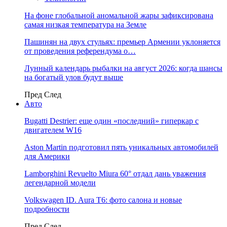
На фоне глобальной аномальной жары зафиксирована
самая низкая температура на Земле
Пашинян на двух стульях: премьер Армении уклоняется
от проведения референдума о…
Лунный календарь рыбалки на август 2026: когда шансы
на богатый улов будут выше
Пред
След
Авто
Bugatti Destrier: еще один «последний» гиперкар с
двигателем W16
Aston Martin подготовил пять уникальных автомобилей
для Америки
Lamborghini Revuelto Miura 60° отдал дань уважения
легендарной модели
Volkswagen ID. Aura T6: фото салона и новые
подробности
Пред
След