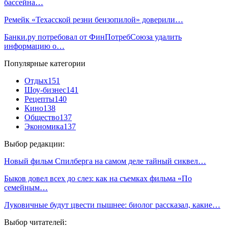
бассейна…
Ремейк «Техасской резни бензопилой» доверили…
Банки.ру потребовал от ФинПотребСоюза удалить
информацию о…
Популярные категории
Отдых
151
Шоу-бизнес
141
Рецепты
140
Кино
138
Общество
137
Экономика
137
Выбор редакции:
Новый фильм Спилберга на самом деле тайный сиквел…
Быков довел всех до слез: как на съемках фильма «По
семейным…
Луковичные будут цвести пышнее: биолог рассказал, какие…
Выбор читателей: