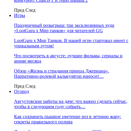
конкурент ChatGPT и Nano Banana 2
Пред
След
Игры
Праздничный розыгрыш: три эксклюзивных худи
«LootGuru х Мир танков» для читателей GG
LootGuru x Мир Танков. В нашей игре стартовал ивент с
уникальным лутом!
Что посмотреть в августе: лучшие фильмы, сериалы и
аниме месяца
Обзор «Жизнь и страдания принца Джериана».
Нарративно-ролевой калькулятор наносит…
Пред
След
Огород
Августовские работы на даче: что важно сделать сейчас,
чтобы в следующем году собрать…
Как сохранить пышное цветение роз в летнюю жару:
секреты правильного полива