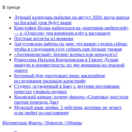
В тренде
Лунный календарь рыбалки на август 2026: когда шансы
на богатый улов будут выше
Кристофер Нолан набросился на «критиков-любителей»
— а «Одиссея» тем временем идёт к миллиарду
Постные котлеты из моркови
Августовские работы на даче: что важно сделать сейчас,
чтобы в следующем году собрать еще больше урожая
«Антикризисный» бензин: всерьез или ненадолго?
Режиссеры Наталия Кончаловская и Гамлет Дульян
рванули в неизвестность: по две женщины на опасной
дороге
Бетонный бум уничтожает реки: масштабное
исследование раскрыло катастрофу
Студент, осужденный в Баку с другими россиянами,
перестал узнавать родных
Косовский капкан: почему фанаты «Спартака» восстали
против перехода Даку
Мужской язык любви: 3 действия, которые он делает,
если любит по-настоящему
Интересные Факты / Новости / Обзоры