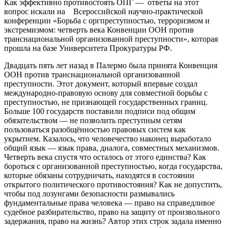
Как эффективно противостоять ОПГ — ответы на этот
вопрос искали на Всероссийской научно-практической
конференции «Борьба с оргпреступностью, терроризмом и
экстремизмом: четверть века Конвенции ООН против
транснациональной организованной преступности», которая
прошла на базе Университета Прокуратуры РФ.
Двадцать пять лет назад в Палермо была принята Конвенция
ООН против транснациональной организованной
преступности. Этот документ, который впервые создал
международно-правовую основу для совместной борьбы с
преступностью, не признающей государственных границ.
Больше 100 государств поставили подписи под общим
обязательством — не позволить преступным сетям
пользоваться разобщённостью правовых систем как
укрытием. Казалось, что человечество наконец выработало
общий язык — язык права, диалога, совместных механизмов.
Четверть века спустя что осталось от этого единства? Как
бороться с организованной преступностью, когда государства,
которые обязаны сотрудничать, находятся в состоянии
открытого политического противостояния? Как не допустить,
чтобы под лозунгами безопасности размывались
фундаментальные права человека — право на справедливое
судебное разбирательство, право на защиту от произвольного
задержания, право на жизнь? Автор этих строк задала именно