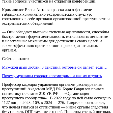
такие вопросы участников на открытии конференции.
Криминолог Елена Антонян рассказала о феномене
гибридных криминально-экстремистских структур,
сочетающих в себе признаки организованной преступности и
экстремистских объединений.
— Они обладают высокой степенью адаптивности, способны
быстро менять формы деятельности, использовать легальные
и нелегальные механизмы для достижения своих целей, а
также эффективно противостоять правоохранительным
органам.
Сейчас читают:
Мужской язык любви: 3 действия, которые он делает, если…
Почему мужчины говорят «посмотрим» и как их отучить
Профессор кафедры управления органами расследования
преступлений Академии МВД РФ Борис Гаврилов привел
статистику по статье 210 УК РФ — «Организация
преступного сообщества». В 2022 году по ней было осуждено
1127 лиц, в 2023- 169, в 2024 — 276. Гаврилов согласился,
что нельзя гнаться за статистикой — иначе органы следствия
будут видеть ОПГ там, где его нет). При этом ученый признал,