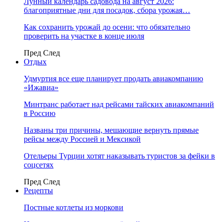
Лунный календарь садовода на август 2026:
благоприятные дни для посадок, сбора урожая…
Как сохранить урожай до осени: что обязательно
проверить на участке в конце июля
Пред
След
Отдых
Удмуртия все еще планирует продать авиакомпанию
«Ижавиа»
Минтранс работает над рейсами тайских авиакомпаний
в Россию
Названы три причины, мешающие вернуть прямые
рейсы между Россией и Мексикой
Отельеры Турции хотят наказывать туристов за фейки в
соцсетях
Пред
След
Рецепты
Постные котлеты из моркови