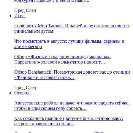
конкурент ChatGPT и Nano Banana 2
Пред
След
Игры
LootGuru x Мир Танков. В нашей игре стартовал ивент с
уникальным лутом!
Что посмотреть в августе: лучшие фильмы, сериалы и
аниме месяца
Обзор «Жизнь и страдания принца Джериана».
Нарративно-ролевой калькулятор наносит…
Обзор Denshattack! Поезд-трюкач довезет вас до станции
«Фаново» и заставит снова…
Пред
След
Огород
Августовские работы на даче: что важно сделать сейчас,
чтобы в следующем году собрать…
Как сохранить пышное цветение роз в летнюю жару:
секреты правильного полива