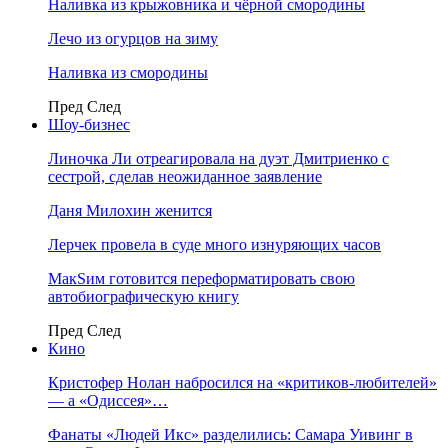
Наливка из крыжовника и чёрной смородины
Лечо из огурцов на зиму
Наливка из смородины
Пред
След
Шоу-бизнес
Линочка Ли отреагировала на дуэт Дмитриенко с
сестрой, сделав неожиданное заявление
Даня Милохин женится
Лерчек провела в суде много изнуряющих часов
МакSим готовится переформатировать свою
автобиографическую книгу
Пред
След
Кино
Кристофер Нолан набросился на «критиков-любителей»
— а «Одиссея»…
Фанаты «Людей Икс» разделились: Самара Уивинг в