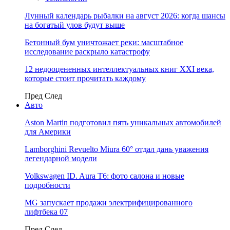
Лунный календарь рыбалки на август 2026: когда шансы
на богатый улов будут выше
Бетонный бум уничтожает реки: масштабное
исследование раскрыло катастрофу
12 недооцененных интеллектуальных книг XXI века,
которые стоит прочитать каждому
Пред
След
Авто
Aston Martin подготовил пять уникальных автомобилей
для Америки
Lamborghini Revuelto Miura 60° отдал дань уважения
легендарной модели
Volkswagen ID. Aura T6: фото салона и новые
подробности
MG запускает продажи электрифицированного
лифтбека 07
Пред
След