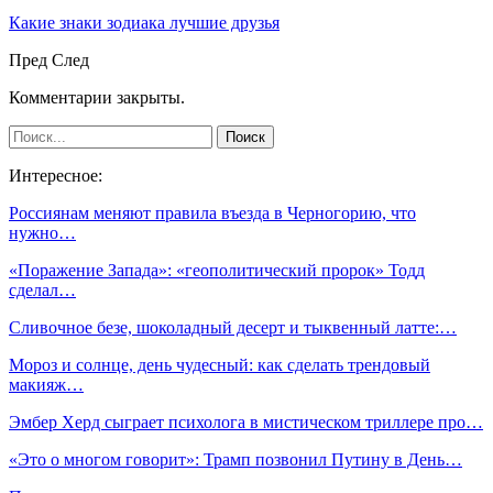
Какие знаки зодиака лучшие друзья
Пред
След
Комментарии закрыты.
Интересное:
Россиянам меняют правила въезда в Черногорию, что
нужно…
«Поражение Запада»: «геополитический пророк» Тодд
сделал…
Сливочное безе, шоколадный десерт и тыквенный латте:…
Мороз и солнце, день чудесный: как сделать трендовый
макияж…
Эмбер Херд сыграет психолога в мистическом триллере про…
«Это о многом говорит»: Трамп позвонил Путину в День…