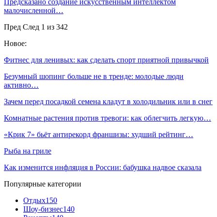
Предсказано создание искусственным интеллектом
малочисленной…
Пред
След
1 из 342
Новое:
Фитнес для ленивых: как сделать спорт приятной привычкой
Безумный шопинг больше не в тренде: молодые люди
активно…
Зачем перед посадкой семена кладут в холодильник или в снег
Комнатные растения против тревоги: как облегчить легкую…
«Крик 7» бьёт антирекорд франшизы: худший рейтинг…
Рыба на гриле
Как изменится инфляция в России: бабушка надвое сказала
Популярные категории
Отдых
150
Шоу-бизнес
140