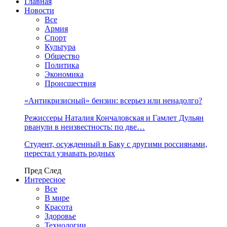
Главная
Новости
Все
Армия
Спорт
Культура
Общество
Политика
Экономика
Происшествия
«Антикризисный» бензин: всерьез или ненадолго?
Режиссеры Наталия Кончаловская и Гамлет Дульян
рванули в неизвестность: по две…
Студент, осужденный в Баку с другими россиянами,
перестал узнавать родных
Пред
След
Интересное
Все
В мире
Красота
Здоровье
Технологии