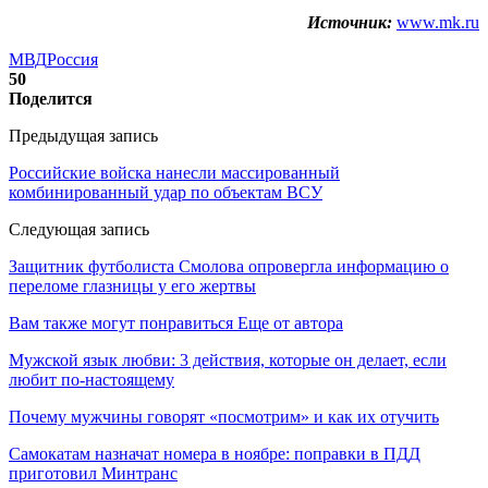
Источник:
www.mk.ru
МВД
Россия
50
Поделится
Предыдущая запись
Российские войска нанесли массированный
комбинированный удар по объектам ВСУ
Следующая запись
Защитник футболиста Смолова опровергла информацию о
переломе глазницы у его жертвы
Вам также могут понравиться
Еще от автора
Мужской язык любви: 3 действия, которые он делает, если
любит по-настоящему
Почему мужчины говорят «посмотрим» и как их отучить
Самокатам назначат номера в ноябре: поправки в ПДД
приготовил Минтранс