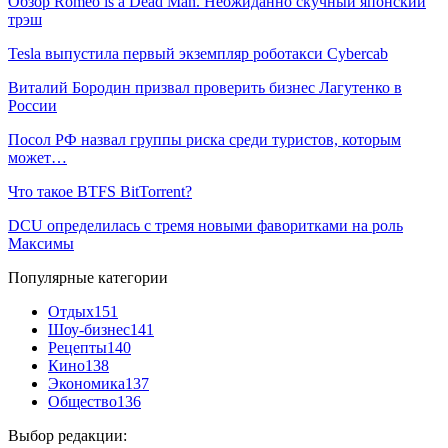
Обзор Romeo is a Dead Man. Неожиданно скучный японский
трэш
Tesla выпустила первый экземпляр роботакси Cybercab
Виталий Бородин призвал проверить бизнес Лагутенко в
России
Посол РФ назвал группы риска среди туристов, которым
может…
Что такое BTFS BitTorrent?
DCU определилась с тремя новыми фаворитками на роль
Максимы
Популярные категории
Отдых
151
Шоу-бизнес
141
Рецепты
140
Кино
138
Экономика
137
Общество
136
Выбор редакции: