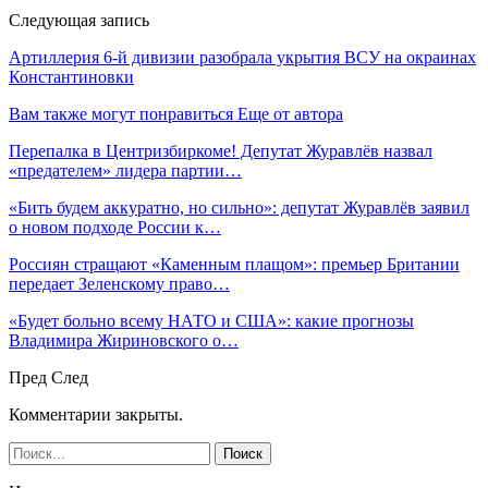
Следующая запись
Артиллерия 6-й дивизии разобрала укрытия ВСУ на окраинах
Константиновки
Вам также могут понравиться
Еще от автора
Перепалка в Центризбиркоме! Депутат Журавлёв назвал
«предателем» лидера партии…
«Бить будем аккуратно, но сильно»: депутат Журавлёв заявил
о новом подходе России к…
Россиян стращают «Каменным плащом»: премьер Британии
передает Зеленскому право…
«Будет больно всему НАТО и США»: какие прогнозы
Владимира Жириновского о…
Пред
След
Комментарии закрыты.