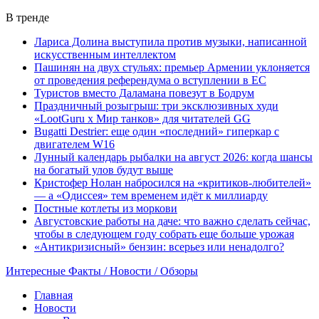
В тренде
Лариса Долина выступила против музыки, написанной
искусственным интеллектом
Пашинян на двух стульях: премьер Армении уклоняется
от проведения референдума о вступлении в ЕС
Туристов вместо Даламана повезут в Бодрум
Праздничный розыгрыш: три эксклюзивных худи
«LootGuru х Мир танков» для читателей GG
Bugatti Destrier: еще один «последний» гиперкар с
двигателем W16
Лунный календарь рыбалки на август 2026: когда шансы
на богатый улов будут выше
Кристофер Нолан набросился на «критиков-любителей»
— а «Одиссея» тем временем идёт к миллиарду
Постные котлеты из моркови
Августовские работы на даче: что важно сделать сейчас,
чтобы в следующем году собрать еще больше урожая
«Антикризисный» бензин: всерьез или ненадолго?
Интересные Факты / Новости / Обзоры
Главная
Новости