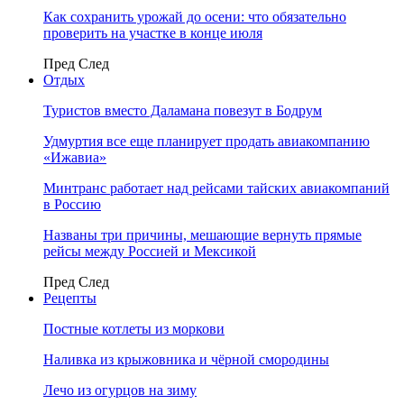
Как сохранить урожай до осени: что обязательно
проверить на участке в конце июля
Пред
След
Отдых
Туристов вместо Даламана повезут в Бодрум
Удмуртия все еще планирует продать авиакомпанию
«Ижавиа»
Минтранс работает над рейсами тайских авиакомпаний
в Россию
Названы три причины, мешающие вернуть прямые
рейсы между Россией и Мексикой
Пред
След
Рецепты
Постные котлеты из моркови
Наливка из крыжовника и чёрной смородины
Лечо из огурцов на зиму