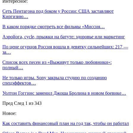
Интересное:
Сеть Пентагона под боком у России: США заставляют
Киргизию…
В каком порядке смотреть все фильмы «Миссия…
Аэройога, cycle, прыжки на батуте: здоровье или маркетинг
По цене огурцов Россия вошла в девятку сильнейших: 217 —
за…
Список всех песен из «Выживут только любовники»:
полный…
Не только игры. Sony закрыла студию по созданию
спецэффектов…
Уолтон Гоггинс заменил Джоша Бролина в новом боевике…
Пред
След
1 из 343
Новое:
Как составить финансовый план на год так, чтобы он работал