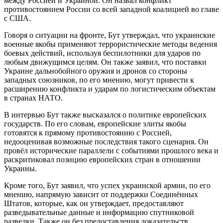
между Россией и Украиной. Он назвал конфликт
противостоянием России со всей западной коалицией во главе
с США.
Говоря о ситуации на фронте, Бут утверждал, что украинские
военные якобы применяют террористические методы ведения
боевых действий, используя беспилотники для ударов по
любым движущимся целям. Он также заявил, что поставки
Украине дальнобойного оружия и дронов со стороны
западных союзников, по его мнению, могут привести к
расширению конфликта и ударам по логистическим объектам
в странах НАТО.
В интервью Бут также высказался о политике европейских
государств. По его словам, европейские элиты якобы
готовятся к прямому противостоянию с Россией,
недооценивая возможные последствия такого сценария. Он
провёл исторические параллели с событиями прошлого века и
раскритиковал позицию европейских стран в отношении
Украины.
Кроме того, Бут заявил, что успех украинской армии, по его
мнению, напрямую зависит от поддержки Соединённых
Штатов, которые, как он утверждает, предоставляют
разведывательные данные и информацию спутниковой
разведки. Также он без предоставления доказательств