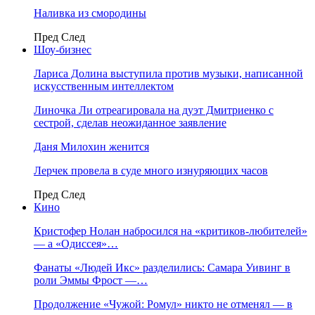
Наливка из смородины
Пред
След
Шоу-бизнес
Лариса Долина выступила против музыки, написанной
искусственным интеллектом
Линочка Ли отреагировала на дуэт Дмитриенко с
сестрой, сделав неожиданное заявление
Даня Милохин женится
Лерчек провела в суде много изнуряющих часов
Пред
След
Кино
Кристофер Нолан набросился на «критиков-любителей»
— а «Одиссея»…
Фанаты «Людей Икс» разделились: Самара Уивинг в
роли Эммы Фрост —…
Продолжение «Чужой: Ромул» никто не отменял — в