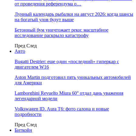
от проведения референдума о…
Лунный календарь рыбалки на август 2026: когда шансы
на богатый улов будут выше
Бетонный бум уничтожает реки: масштабное
исследование раскрыло катастрофу
Пред
След
Авто
Bugatti Destrier: еще один «последний» гиперкар с
двигателем W16
Aston Martin подготовил пять уникальных автомобилей
для Америки
Lamborghini Revuelto Miura 60° отдал дань уважения
легендарной модели
Volkswagen ID. Aura T6: фото салона и новые
подробности
Пред
След
Биткойн