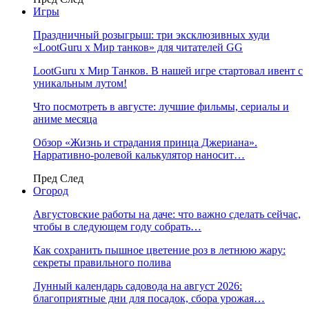
Игры
Праздничный розыгрыш: три эксклюзивных худи
«LootGuru х Мир танков» для читателей GG
LootGuru x Мир Танков. В нашей игре стартовал ивент с
уникальным лутом!
Что посмотреть в августе: лучшие фильмы, сериалы и
аниме месяца
Обзор «Жизнь и страдания принца Джериана».
Нарративно-ролевой калькулятор наносит…
Пред
След
Огород
Августовские работы на даче: что важно сделать сейчас,
чтобы в следующем году собрать…
Как сохранить пышное цветение роз в летнюю жару:
секреты правильного полива
Лунный календарь садовода на август 2026:
благоприятные дни для посадок, сбора урожая…