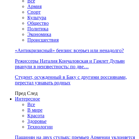
Все
Армия
Спорт
Культура
Общество
Политика
Экономика
Происшествия
«Антикризисный» бензин: всерьез или ненадолго?
Режиссеры Наталия Кончаловская и Гамлет Дульян
рванули в неизвестность: по две…
Студент, осужденный в Баку с другими россиянами,
перестал узнавать родных
Пред
След
Интересное
Все
В мире
Красота
Здоровье
Технологии
Пашинян на двух стульях: премьер Армении уклоняется