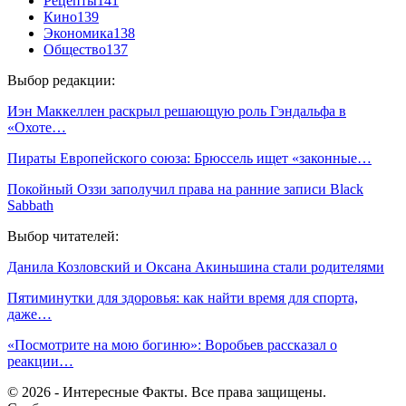
Рецепты
141
Кино
139
Экономика
138
Общество
137
Выбор редакции:
Иэн Маккеллен раскрыл решающую роль Гэндальфа в
«Охоте…
Пираты Европейского союза: Брюссель ищет «законные…
Покойный Оззи заполучил права на ранние записи Black
Sabbath
Выбор читателей:
Данила Козловский и Оксана Акиньшина стали родителями
Пятиминутки для здоровья: как найти время для спорта,
даже…
«Посмотрите на мою богиню»: Воробьев рассказал о
реакции…
© 2026 - Интересные Факты. Все права защищены.