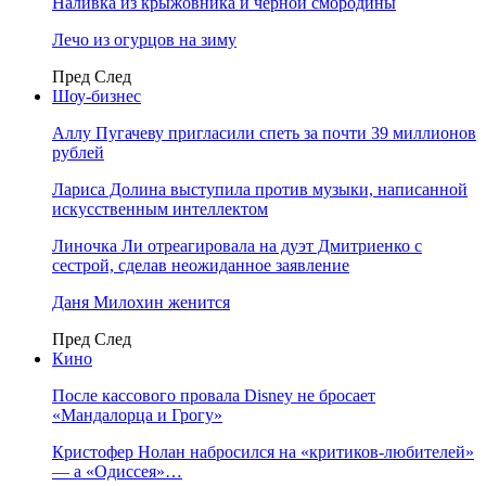
Наливка из крыжовника и чёрной смородины
Лечо из огурцов на зиму
Пред
След
Шоу-бизнес
Аллу Пугачеву пригласили спеть за почти 39 миллионов
рублей
Лариса Долина выступила против музыки, написанной
искусственным интеллектом
Линочка Ли отреагировала на дуэт Дмитриенко с
сестрой, сделав неожиданное заявление
Даня Милохин женится
Пред
След
Кино
После кассового провала Disney не бросает
«Мандалорца и Грогу»
Кристофер Нолан набросился на «критиков-любителей»
— а «Одиссея»…