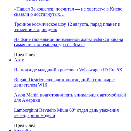
«Нашел Зе кошелек, посчитал — не хватает»: в Киеве
сказали о достигнутых…
Тройное космическое шоу 12 августа, парад планет и
затмение в один день
На фоне глобальной аномальной жары зафиксирована
самая низкая температура на Земле
Пред
След
Авто
На подходе младший кроссовер Volkswagen ID.Era 5X
Bugatti Destrier: еще один «последний» гиперкар с
двигателем W16
Aston Martin подготовил пять уникальных автомобилей
для Америки
Lamborghini Revuelto Miura 60° отдал дань уважения
легендарной модели
Пред
След
Биткойн