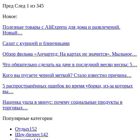
Пред
След
1 из 345
Новое:
Полезные товары с AliExpress для дома и развлечений.
Новый…
Салат с курицей и блинчиками
Обзор фильма «Анчартед: На картах не значится». Мыльное…
Что обязательно сделать на даче в последний месяц весны: 5…
Кого вы пугаете черной меткой? Стало известно причина…
5 распространённых ошибок во время уборки, из-за которых
вы…
Наценка ушла в минус: почему социальные продукты в
торговых…
Популярные категории
Отдых
152
Шоу-бизнес
142