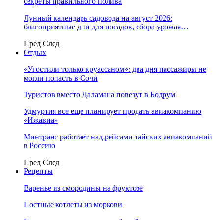
секреты правильного полива
Лунный календарь садовода на август 2026:
благоприятные дни для посадок, сбора урожая…
Пред
След
Отдых
«Угостили только круассаном»: два дня пассажиры не
могли попасть в Сочи
Туристов вместо Даламана повезут в Бодрум
Удмуртия все еще планирует продать авиакомпанию
«Ижавиа»
Минтранс работает над рейсами тайских авиакомпаний
в Россию
Пред
След
Рецепты
Варенье из смородины на фруктозе
Постные котлеты из моркови