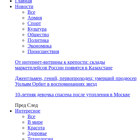
Главная
Новости
Все
Армия
Спорт
Культура
Общество
Политика
Экономика
Происшествия
От интернет-витрины к крепости: склады
маркетплейсов России появятся в Казахстане
Джентльмен, гений, первопроходец: умерший продюсер
Уильям Орбит в воспоминаниях звезд
10-летняя девочка спасена после утопления в Москве
Пред
След
Интересное
Все
В мире
Красота
Здоровье
Технологии