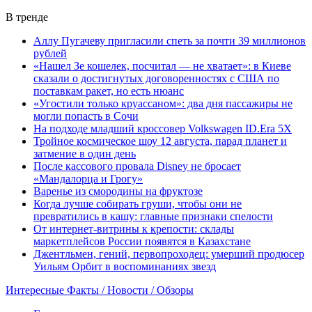
В тренде
Аллу Пугачеву пригласили спеть за почти 39 миллионов
рублей
«Нашел Зе кошелек, посчитал — не хватает»: в Киеве
сказали о достигнутых договоренностях с США по
поставкам ракет, но есть нюанс
«Угостили только круассаном»: два дня пассажиры не
могли попасть в Сочи
На подходе младший кроссовер Volkswagen ID.Era 5X
Тройное космическое шоу 12 августа, парад планет и
затмение в один день
После кассового провала Disney не бросает
«Мандалорца и Грогу»
Варенье из смородины на фруктозе
Когда лучше собирать груши, чтобы они не
превратились в кашу: главные признаки спелости
От интернет-витрины к крепости: склады
маркетплейсов России появятся в Казахстане
Джентльмен, гений, первопроходец: умерший продюсер
Уильям Орбит в воспоминаниях звезд
Интересные Факты / Новости / Обзоры