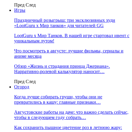
Пред
След
Игры
Праздничный розыгрыш: три эксклюзивных худи
«LootGuru х Мир танков» для читателей GG
LootGuru x Мир Танков. В нашей игре стартовал ивент с
уникальным лутом!
Что посмотреть в августе: лучшие фильмы, сериалы и
аниме месяца
Обзор «Жизнь и страдания принца Джериана».
Нарративно-ролевой калькулятор наносит…
Пред
След
Огород
Когда лучше собирать груши, чтобы они не
превратились в кашу: главные признаки…
Августовские работы на даче: что важно сделать сейчас,
чтобы в следующем году собрать…
Как сохранить пышное цветение роз в летнюю жару: