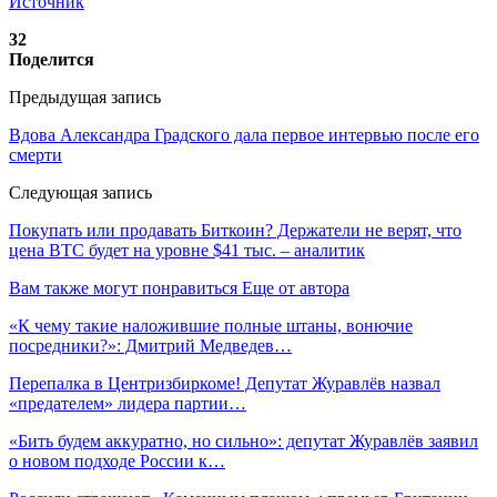
Источник
32
Поделится
Предыдущая запись
Вдова Александра Градского дала первое интервью после его
смерти
Следующая запись
Покупать или продавать Биткоин? Держатели не верят, что
цена BTC будет на уровне $41 тыс. – аналитик
Вам также могут понравиться
Еще от автора
«К чему такие наложившие полные штаны, вонючие
посредники?»: Дмитрий Медведев…
Перепалка в Центризбиркоме! Депутат Журавлёв назвал
«предателем» лидера партии…
«Бить будем аккуратно, но сильно»: депутат Журавлёв заявил
о новом подходе России к…