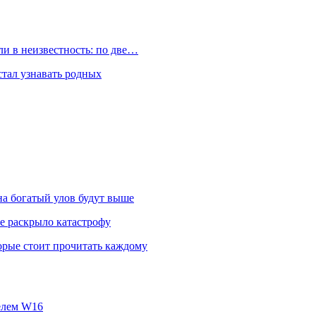
и в неизвестность: по две…
стал узнавать родных
на богатый улов будут выше
е раскрыло катастрофу
орые стоит прочитать каждому
телем W16