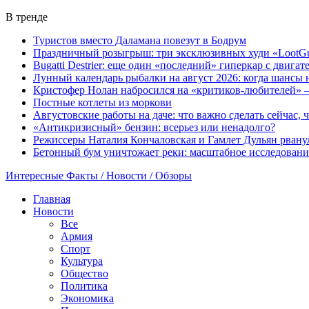
В тренде
Туристов вместо Даламана повезут в Бодрум
Праздничный розыгрыш: три эксклюзивных худи «LootGu
Bugatti Destrier: еще один «последний» гиперкар с двига
Лунный календарь рыбалки на август 2026: когда шансы 
Кристофер Нолан набросился на «критиков-любителей» —
Постные котлеты из моркови
Августовские работы на даче: что важно сделать сейчас,
«Антикризисный» бензин: всерьез или ненадолго?
Режиссеры Наталия Кончаловская и Гамлет Дульян рванул
Бетонный бум уничтожает реки: масштабное исследовани
Интересные Факты / Новости / Обзоры
Главная
Новости
Все
Армия
Спорт
Культура
Общество
Политика
Экономика