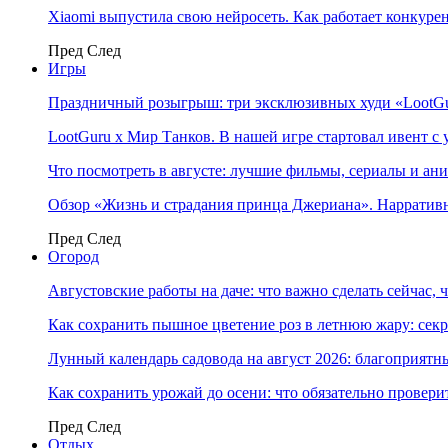
Xiaomi выпустила свою нейросеть. Как работает конкуре
Пред
След
Игры
Праздничный розыгрыш: три эксклюзивных худи «LootGu
LootGuru x Мир Танков. В нашей игре стартовал ивент с
Что посмотреть в августе: лучшие фильмы, сериалы и ан
Обзор «Жизнь и страдания принца Джериана». Нарратив
Пред
След
Огород
Августовские работы на даче: что важно сделать сейчас,
Как сохранить пышное цветение роз в летнюю жару: сек
Лунный календарь садовода на август 2026: благоприятн
Как сохранить урожай до осени: что обязательно провери
Пред
След
Отдых