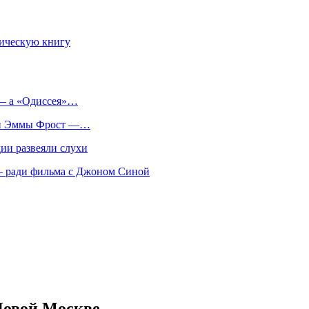
фическую книгу
 — а «Одиссея»…
оли Эммы Фрост —…
ии развеяли слухи
 — ради фильма с Джоном Синой
 Новой Москве