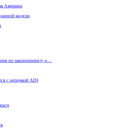
для Америки
ендарной модели
и
риев по законопроекту о…
ся с цепочкой ADI
еньги
ия