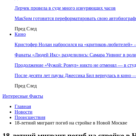
Лерчек провела в суде много изнуряющих часов
МакSим готовится переформатировать свою автобиогра
Пред
След
Кино
Кристофер Нолан набросился на «критиков-любителей»
Фанаты «Людей Икс» разделились: Самара Уивинг в р
Продолжение «Чужой: Ромул» никто не отменял — в студ
После десяти лет паузы Джессика Бил вернулась в кино
Пред
След
Интересные Факты
Главная
Новости
Происшествия
18-летний мигрант погиб на стройке в Новой Москве
18-летний мигрант погиб на стройке в