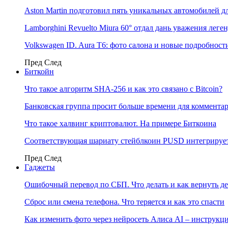
Aston Martin подготовил пять уникальных автомобилей 
Lamborghini Revuelto Miura 60° отдал дань уважения лег
Volkswagen ID. Aura T6: фото салона и новые подробност
Пред
След
Биткойн
Что такое алгоритм SHA-256 и как это связано с Bitcoin?
Банковская группа просит больше времени для коммента
Что такое халвинг криптовалют. На примере Биткоина
Соответствующая шариату стейблкоин PUSD интегрирует
Пред
След
Гаджеты
Ошибочный перевод по СБП. Что делать и как вернуть д
Сброс или смена телефона. Что теряется и как это спасти
Как изменить фото через нейросеть Алиса AI – инструкц