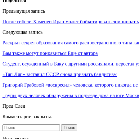
Поделится
Предыдущая запись
После гибели Хаменеи Иран может бойкотировать чемпионат 
Следующая запись
Раскрыт секрет образования самого распространенного типа ка
Вам также могут понравиться
Еще от автора
Студент, осужденный в Баку с другими россиянами, перестал у
«Тяп-Ляп» заставил СССР снова признать бандитизм
Григорий Грабовой «воскресил» человека, которого никогда не
Трупы двух человек обнаружены в подъезде дома на юге Моск
Пред
След
Комментарии закрыты.
Интересное: