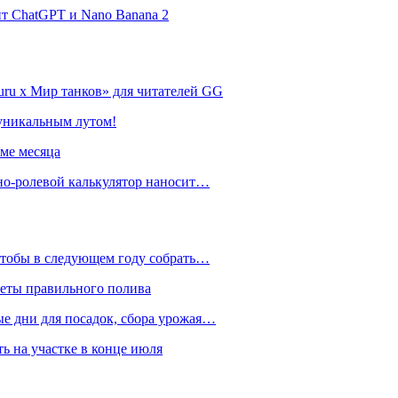
нт ChatGPT и Nano Banana 2
ru х Мир танков» для читателей GG
 уникальным лутом!
име месяца
но-ролевой калькулятор наносит…
 чтобы в следующем году собрать…
реты правильного полива
ые дни для посадок, сбора урожая…
ть на участке в конце июля