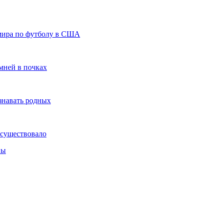
мира по футболу в США
мней в почках
знавать родных
 существовало
вы