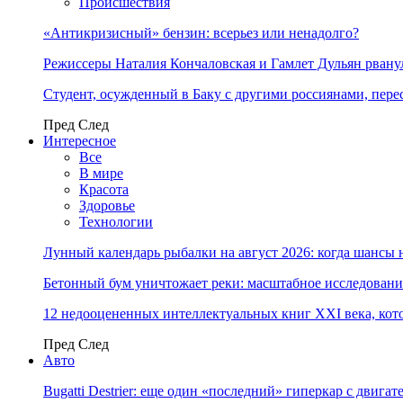
Происшествия
«Антикризисный» бензин: всерьез или ненадолго?
Режиссеры Наталия Кончаловская и Гамлет Дульян рванул
Студент, осужденный в Баку с другими россиянами, пере
Пред
След
Интересное
Все
В мире
Красота
Здоровье
Технологии
Лунный календарь рыбалки на август 2026: когда шансы 
Бетонный бум уничтожает реки: масштабное исследовани
12 недооцененных интеллектуальных книг XXI века, кот
Пред
След
Авто
Bugatti Destrier: еще один «последний» гиперкар с двига