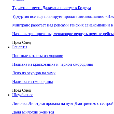
Туристов вместо Даламана повезут в Бодрум
Удмуртия все еще планирует продать авиакомпанию «Иж
Минтранс работает над рейсами тайских авиакомпаний в
Названы три причины, мешающие вернуть прямые рейсы
Пред
След
Рецепты
Постные котлеты из моркови
Наливка из крыжовника и чёрной смородины
Лечо из огурцов на зиму
Наливка из смородины
Пред
След
Шоу-бизнес
Линочка Ли отреагировала на дуэт Дмитриенко с сестрой
Даня Милохин женится