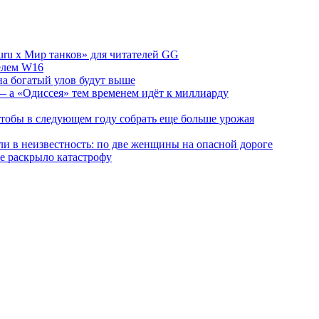
ru х Мир танков» для читателей GG
телем W16
на богатый улов будут выше
 а «Одиссея» тем временем идёт к миллиарду
 чтобы в следующем году собрать еще больше урожая
и в неизвестность: по две женщины на опасной дороге
е раскрыло катастрофу