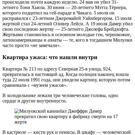
происходили почти каждую неделю. 24 мая он убил 31-
летнего Тони Хьюза. 30 июня — 20-летнего Мэтта Тёрнера,
которого подцепил на гей-параде в Чикаго. 5 июля он
расправился с 23-летним Джеремайей Уайнбергером. 15 июля
жертвой стал 24-летний Оливер Лейси. А 19 июля Дамер убил
свою последнюю жертву — 25-летнего Джозефа Брейдхофта.
Жертвами становились в основном молодые геи, чернокожие,
латиноамериканцы и азиаты — те, кого в тогдашнем Милуоки
часто просто «не замечали».
Квартира ужаса: что нашли внутри
Квартира № 213 по адресу Северная 25-я улица, 924,
превратилась в настоящий ад. Когда полиция наконец вошла
туда 22 июля 1991 года, они увидели картину, которую потом
сравнивали с «музеем ужасов».
В холодильнике лежали три человеческие головы, одно
сердце и другие внутренности.
В кастрюле — кисти рук и пенисы. В шкафу — человеческий