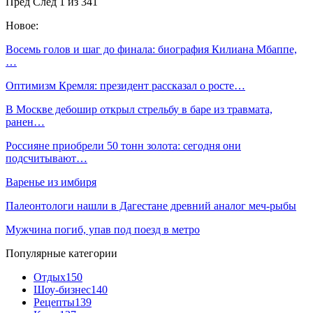
Пред
След
1 из 341
Новое:
Восемь голов и шаг до финала: биография Килиана Мбаппе,
…
Оптимизм Кремля: президент рассказал о росте…
В Москве дебошир открыл стрельбу в баре из травмата,
ранен…
Россияне приобрели 50 тонн золота: сегодня они
подсчитывают…
Варенье из имбиря
Палеонтологи нашли в Дагестане древний аналог меч-рыбы
Мужчина погиб, упав под поезд в метро
Популярные категории
Отдых
150
Шоу-бизнес
140
Рецепты
139