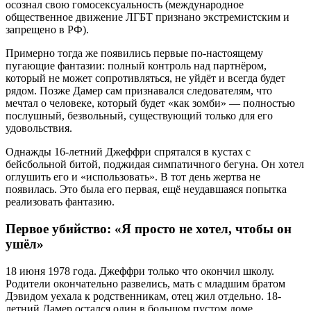
осознал свою гомосексуальность (международное
общественное движение ЛГБТ признано экстремистским и
запрещено в РФ).
Примерно тогда же появились первые по-настоящему
пугающие фантазии: полный контроль над партнёром,
который не может сопротивляться, не уйдёт и всегда будет
рядом. Позже Дамер сам признавался следователям, что
мечтал о человеке, который будет «как зомби» — полностью
послушный, безвольный, существующий только для его
удовольствия.
Однажды 16-летний Джеффри спрятался в кустах с
бейсбольной битой, поджидая симпатичного бегуна. Он хотел
оглушить его и «использовать». В тот день жертва не
появилась. Это была его первая, ещё неудавшаяся попытка
реализовать фантазию.
Первое убийство: «Я просто не хотел, чтобы он
ушёл»
18 июня 1978 года. Джеффри только что окончил школу.
Родители окончательно развелись, мать с младшим братом
Дэвидом уехала к родственникам, отец жил отдельно. 18-
летний Дамер остался один в большом пустом доме.