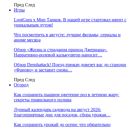
Пред
След
Игры
LootGuru x Мир Танков. В нашей игре стартовал ивент с
уникальным лутом!
Что посмотреть в августе: лучшие фильмы, сериалы и
аниме месяца
Обзор «Жизнь и страдания принца Джериана».
Нарративно-ролевой калькулятор наносит…
Обзор Denshattack! Поезд-трюкач довезет вас до станции
«Фаново» и заставит снова…
Пред
След
Огород
Как сохранить пышное цветение роз в летнюю жару:
секреты правильного полива
Лунный календарь садовода на август 2026:
благоприятные дни для посадок, сбора урожая…
Как сохранить урожай до осени: что обязательно