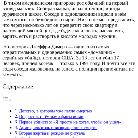
В тихом американском пригороде рос обычный на первый
взгляд мальчик. Собирал марки, играл в теннис, иногда
дурачился в школе. Соседи и одноклассники видели в нём
замкнутого, но безобидного парня. Никто не мог представить,
что через несколько лет он превратит свою квартиру в
настоящий мясной цех, где будет насиловать, расчленять,
варить, есть и растворять в кислоте молодых мужчин.
Это история Джеффри Дамера — одного из самых
отвратительных и одновременно самых «домашних»
серийных убийц в истории США. За 13 лет он убил 17
человек, причём восемь — только в 1991 году. И почти все эти
годы соседи жаловались на запах, а полиция предпочитала не
замечать.
Содержание:
Детство, в котором уже пахло смертью
Подросток с тёмными фантазиями
Первое убийство: «Я просто не хотел, чтобы он ушёл»
Армия, алкоголь и возвращение к смерти
Вторая жертва и рождение ритуала