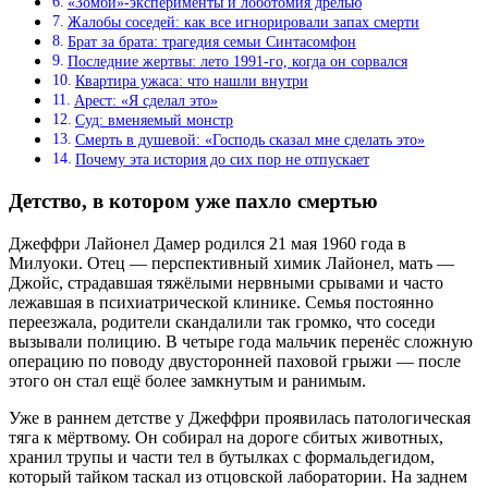
«Зомби»-эксперименты и лоботомия дрелью
Жалобы соседей: как все игнорировали запах смерти
Брат за брата: трагедия семьи Синтасомфон
Последние жертвы: лето 1991-го, когда он сорвался
Квартира ужаса: что нашли внутри
Арест: «Я сделал это»
Суд: вменяемый монстр
Смерть в душевой: «Господь сказал мне сделать это»
Почему эта история до сих пор не отпускает
Детство, в котором уже пахло смертью
Джеффри Лайонел Дамер родился 21 мая 1960 года в
Милуоки. Отец — перспективный химик Лайонел, мать —
Джойс, страдавшая тяжёлыми нервными срывами и часто
лежавшая в психиатрической клинике. Семья постоянно
переезжала, родители скандалили так громко, что соседи
вызывали полицию. В четыре года мальчик перенёс сложную
операцию по поводу двусторонней паховой грыжи — после
этого он стал ещё более замкнутым и ранимым.
Уже в раннем детстве у Джеффри проявилась патологическая
тяга к мёртвому. Он собирал на дороге сбитых животных,
хранил трупы и части тел в бутылках с формальдегидом,
который тайком таскал из отцовской лаборатории. На заднем