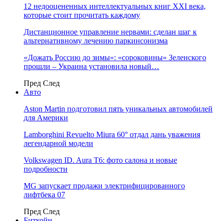
12 недооцененных интеллектуальных книг XXI века,
которые стоит прочитать каждому
Дистанционное управление нервами: сделан шаг к
альтернативному лечению паркинсонизма
«Дожать Россию до зимы»: «сороковины» Зеленского
прошли – Украина установила новый…
Пред
След
Авто
Aston Martin подготовил пять уникальных автомобилей
для Америки
Lamborghini Revuelto Miura 60° отдал дань уважения
легендарной модели
Volkswagen ID. Aura T6: фото салона и новые
подробности
MG запускает продажи электрифицированного
лифтбека 07
Пред
След
Биткойн