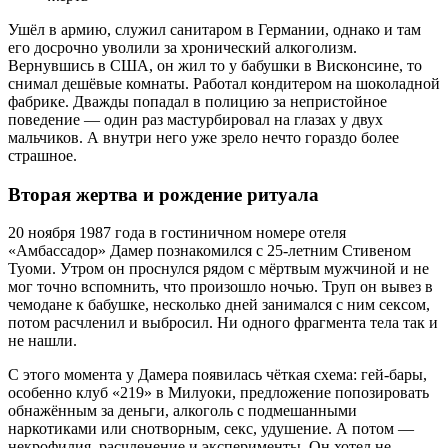
Ушёл в армию, служил санитаром в Германии, однако и там
его досрочно уволили за хронический алкоголизм.
Вернувшись в США, он жил то у бабушки в Висконсине, то
снимал дешёвые комнаты. Работал кондитером на шоколадной
фабрике. Дважды попадал в полицию за непристойное
поведение — один раз мастурбировал на глазах у двух
мальчиков. А внутри него уже зрело нечто гораздо более
страшное.
Вторая жертва и рождение ритуала
20 ноября 1987 года в гостиничном номере отеля
«Амбассадор» Дамер познакомился с 25-летним Стивеном
Туоми. Утром он проснулся рядом с мёртвым мужчиной и не
мог точно вспомнить, что произошло ночью. Труп он вывез в
чемодане к бабушке, несколько дней занимался с ним сексом,
потом расчленил и выбросил. Ни одного фрагмента тела так и
не нашли.
С этого момента у Дамера появилась чёткая схема: гей-бары,
особенно клуб «219» в Милуоки, предложение попозировать
обнажённым за деньги, алкоголь с подмешанными
наркотиками или снотворным, секс, удушение. А потом —
некрофилия, расчленение и эксперименты. Он хотел не