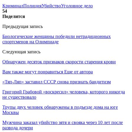
Криминал
Полиция
Убийство
Уголовное дело
54
Поделится
Предыдущая запись
Биологические женщины победили нетрадиционных
спортсменов на Олимпиаде
Следующая запись
Обнаружен десяток признаков скорости старения крови
Вам также могут понравиться
Еще от автора
«Тяп-Ляп» заставил СССР снова признать бандитизм
Григорий Грабовой «воскресил» человека, которого никогда
не существовало
Трупы двух человек обнаружены в подъезде дома на юге
Москвы
Мужчина заказал убийство зятя и свояка через 10 лет после
развода дочери