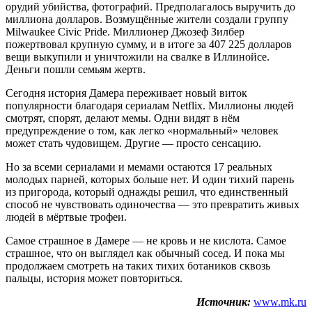
орудий убийства, фотографий. Предполагалось выручить до
миллиона долларов. Возмущённые жители создали группу
Milwaukee Civic Pride. Миллионер Джозеф Зилбер
пожертвовал крупную сумму, и в итоге за 407 225 долларов
вещи выкупили и уничтожили на свалке в Иллинойсе.
Деньги пошли семьям жертв.
Сегодня история Дамера переживает новый виток
популярности благодаря сериалам Netflix. Миллионы людей
смотрят, спорят, делают мемы. Одни видят в нём
предупреждение о том, как легко «нормальный» человек
может стать чудовищем. Другие — просто сенсацию.
Но за всеми сериалами и мемами остаются 17 реальных
молодых парней, которых больше нет. И один тихий парень
из пригорода, который однажды решил, что единственный
способ не чувствовать одиночества — это превратить живых
людей в мёртвые трофеи.
Самое страшное в Дамере — не кровь и не кислота. Самое
страшное, что он выглядел как обычный сосед. И пока мы
продолжаем смотреть на таких тихих ботаников сквозь
пальцы, история может повториться.
Источник:
www.mk.ru