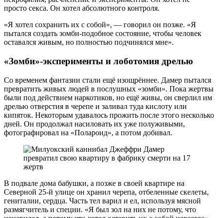
просто секса. Он хотел абсолютного контроля.
«Я хотел сохранить их с собой», — говорил он позже. «Я
пытался создать зомби-подобное состояние, чтобы человек
оставался живым, но полностью подчинялся мне».
«Зомби»-эксперименты и лоботомия дрелью
Со временем фантазии стали ещё изощрённее. Дамер пытался
превратить живых людей в послушных «зомби». Пока жертвы
были под действием наркотиков, но ещё живы, он сверлил им
дрелью отверстия в черепе и заливал туда кислоту или
кипяток. Некоторым удавалось прожить после этого несколько
дней. Он продолжал насиловать их уже полуживыми,
фотографировал на «Полароид», а потом добивал.
В подвале дома бабушки, а позже в своей квартире на
Северной 25-й улице он хранил черепа, отбеленные скелеты,
гениталии, сердца. Часть тел варил и ел, используя мясной
размягчитель и специи. «Я был зол на них не потому, что