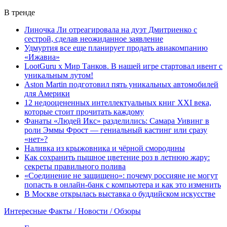
В тренде
Линочка Ли отреагировала на дуэт Дмитриенко с
сестрой, сделав неожиданное заявление
Удмуртия все еще планирует продать авиакомпанию
«Ижавиа»
LootGuru x Мир Танков. В нашей игре стартовал ивент с
уникальным лутом!
Aston Martin подготовил пять уникальных автомобилей
для Америки
12 недооцененных интеллектуальных книг XXI века,
которые стоит прочитать каждому
Фанаты «Людей Икс» разделились: Самара Уивинг в
роли Эммы Фрост — гениальный кастинг или сразу
«нет»?
Наливка из крыжовника и чёрной смородины
Как сохранить пышное цветение роз в летнюю жару:
секреты правильного полива
«Соединение не защищено»: почему россияне не могут
попасть в онлайн-банк с компьютера и как это изменить
В Москве открылась выставка о буддийском искусстве
Интересные Факты / Новости / Обзоры