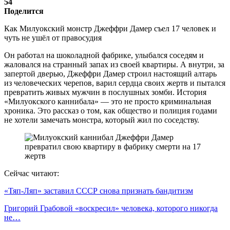
54
Поделится
Как Милуокский монстр Джеффри Дамер съел 17 человек и
чуть не ушёл от правосудия
Он работал на шоколадной фабрике, улыбался соседям и
жаловался на странный запах из своей квартиры. А внутри, за
запертой дверью, Джеффри Дамер строил настоящий алтарь
из человеческих черепов, варил сердца своих жертв и пытался
превратить живых мужчин в послушных зомби. История
«Милуокского каннибала» — это не просто криминальная
хроника. Это рассказ о том, как общество и полиция годами
не хотели замечать монстра, который жил по соседству.
Сейчас читают:
«Тяп-Ляп» заставил СССР снова признать бандитизм
Григорий Грабовой «воскресил» человека, которого никогда
не…