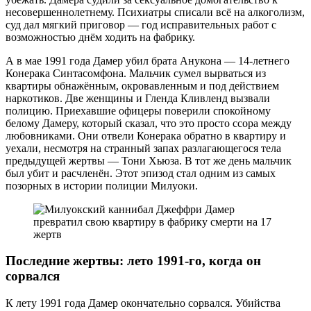
несовершеннолетнему. Психиатры списали всё на алкоголизм,
суд дал мягкий приговор — год исправительных работ с
возможностью днём ходить на фабрику.
А в мае 1991 года Дамер убил брата Анукона — 14-летнего
Конерака Синтасомфона. Мальчик сумел вырваться из
квартиры обнажённым, окровавленным и под действием
наркотиков. Две женщины и Гленда Кливленд вызвали
полицию. Приехавшие офицеры поверили спокойному
белому Дамеру, который сказал, что это просто ссора между
любовниками. Они отвели Конерака обратно в квартиру и
уехали, несмотря на странный запах разлагающегося тела
предыдущей жертвы — Тони Хьюза. В тот же день мальчик
был убит и расчленён. Этот эпизод стал одним из самых
позорных в истории полиции Милуоки.
Последние жертвы: лето 1991-го, когда он
сорвался
К лету 1991 года Дамер окончательно сорвался. Убийства