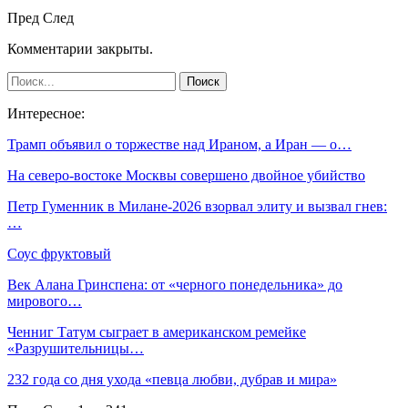
Пред
След
Комментарии закрыты.
Интересное:
Трамп объявил о торжестве над Ираном, а Иран — о…
На северо-востоке Москвы совершено двойное убийство
Петр Гуменник в Милане-2026 взорвал элиту и вызвал гнев:
…
Соус фруктовый
Век Алана Гринспена: от «черного понедельника» до
мирового…
Ченниг Татум сыграет в американском ремейке
«Разрушительницы…
232 года со дня ухода «певца любви, дубрав и мира»