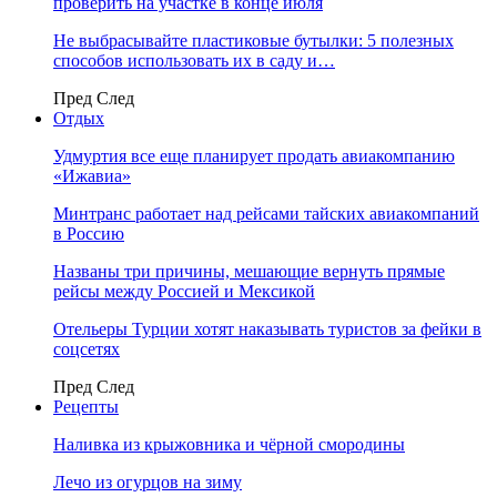
проверить на участке в конце июля
Не выбрасывайте пластиковые бутылки: 5 полезных
способов использовать их в саду и…
Пред
След
Отдых
Удмуртия все еще планирует продать авиакомпанию
«Ижавиа»
Минтранс работает над рейсами тайских авиакомпаний
в Россию
Названы три причины, мешающие вернуть прямые
рейсы между Россией и Мексикой
Отельеры Турции хотят наказывать туристов за фейки в
соцсетях
Пред
След
Рецепты
Наливка из крыжовника и чёрной смородины
Лечо из огурцов на зиму