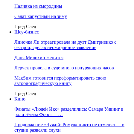
Наливка из смородины
Салат капустный на зиму
Пред
След
Шоу-бизнес
Линочка Ли отреагировала на дуэт Дмитриенко с
сестрой, сделав неожиданное заявление
Даня Милохин женится
Лерчек провела в суде много изнуряющих часов
МакSим готовится переформатировать свою
автобиографическую книгу
Пред
След
Кино
Фанаты «Людей Икс» разделились: Самара Уивинг в
роли Эммы Фрост —…
Продолжение «Чужой: Ромул» никто не отменял — в
студии развеяли слухи