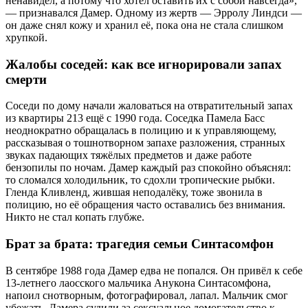
ненавидел, а потому что хотел оставить их с собой навсегда»,
— признавался Дамер. Одному из жертв — Эрролу Линдси —
он даже снял кожу и хранил её, пока она не стала слишком
хрупкой.
Жалобы соседей: как все игнорировали запах
смерти
Соседи по дому начали жаловаться на отвратительный запах
из квартиры 213 ещё с 1990 года. Соседка Памела Басс
неоднократно обращалась в полицию и к управляющему,
рассказывая о тошнотворном запахе разложения, странных
звуках падающих тяжёлых предметов и даже работе
бензопилы по ночам. Дамер каждый раз спокойно объяснял:
то сломался холодильник, то сдохли тропические рыбки.
Гленда Кливленд, жившая неподалёку, тоже звонила в
полицию, но её обращения часто оставались без внимания.
Никто не стал копать глубже.
Брат за брата: трагедия семьи Синтасомфон
В сентябре 1988 года Дамер едва не попался. Он привёл к себе
13-летнего лаосского мальчика Анукона Синтасомфона,
напоил снотворным, фотографировал, лапал. Мальчик смог
убежать. Дамера судили за сексуальное домогательство к