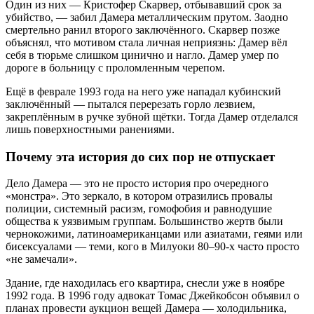
Один из них — Кристофер Скарвер, отбывавший срок за
убийство, — забил Дамера металлическим прутом. Заодно
смертельно ранил второго заключённого. Скарвер позже
объяснял, что мотивом стала личная неприязнь: Дамер вёл
себя в тюрьме слишком цинично и нагло. Дамер умер по
дороге в больницу с проломленным черепом.
Ещё в феврале 1993 года на него уже нападал кубинский
заключённый — пытался перерезать горло лезвием,
закреплённым в ручке зубной щётки. Тогда Дамер отделался
лишь поверхностными ранениями.
Почему эта история до сих пор не отпускает
Дело Дамера — это не просто история про очередного
«монстра». Это зеркало, в котором отразились провалы
полиции, системный расизм, гомофобия и равнодушие
общества к уязвимым группам. Большинство жертв были
чернокожими, латиноамериканцами или азиатами, геями или
бисексуалами — теми, кого в Милуоки 80–90-х часто просто
«не замечали».
Здание, где находилась его квартира, снесли уже в ноябре
1992 года. В 1996 году адвокат Томас Джейкобсон объявил о
планах провести аукцион вещей Дамера — холодильника,