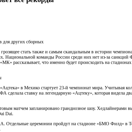
ов для других сборных
 грозящее стать также и самым скандальным в истории чемпиона
ых. Национальной команды России среди них нет из-за санкций
«МК» рассказывает, что именно будет происходить на стадионах
Ацтека» в Мехико стартует 23-й чемпионат мира. Учитывая ко
ФА сделала ставку на легендарную «Ацтеку», которая видела д
артовым матчем запланировано грандиозное шоу. Хедлайнерами 
ai Dai.
ША. Отдельные церемонии пройдут на стадионе «БМО Филд» в То
.