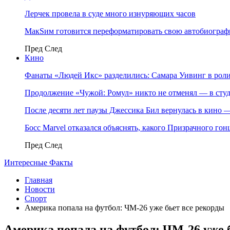
Лерчек провела в суде много изнуряющих часов
МакSим готовится переформатировать свою автобиогра
Пред
След
Кино
Фанаты «Людей Икс» разделились: Самара Уивинг в р
Продолжение «Чужой: Ромул» никто не отменял — в студ
После десяти лет паузы Джессика Бил вернулась в кино
Босс Marvel отказался объяснять, какого Призрачного го
Пред
След
Интересные Факты
Главная
Новости
Спорт
Америка попала на футбол: ЧМ-26 уже бьет все рекорды
Америка попала на футбол: ЧМ-26 уже 