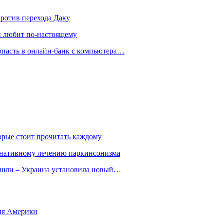
против перехода Даку
ли любит по-настоящему
опасть в онлайн-банк с компьютера…
орые стоит прочитать каждому
ернативному лечению паркинсонизма
ошли – Украина установила новый…
для Америки