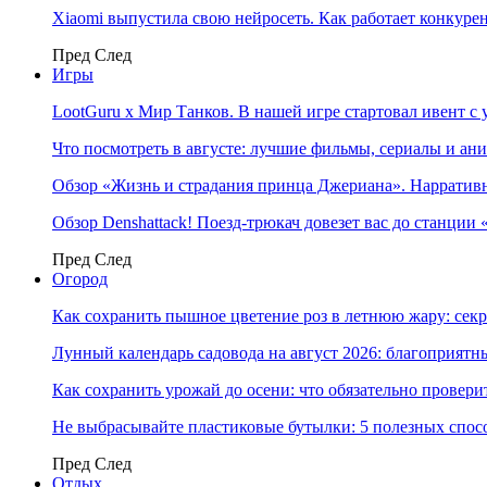
Xiaomi выпустила свою нейросеть. Как работает конкуре
Пред
След
Игры
LootGuru x Мир Танков. В нашей игре стартовал ивент с
Что посмотреть в августе: лучшие фильмы, сериалы и ан
Обзор «Жизнь и страдания принца Джериана». Нарратив
Обзор Denshattack! Поезд-трюкач довезет вас до станции
Пред
След
Огород
Как сохранить пышное цветение роз в летнюю жару: сек
Лунный календарь садовода на август 2026: благоприятн
Как сохранить урожай до осени: что обязательно провери
Не выбрасывайте пластиковые бутылки: 5 полезных спос
Пред
След
Отдых