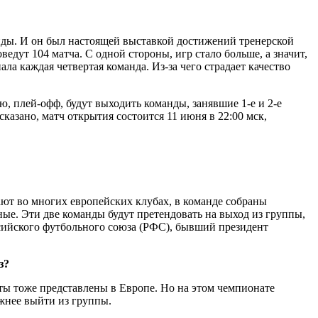
анды. И он был настоящей выставкой достижений тренерской
едут 104 матча. С одной стороны, игр стало больше, а значит,
 каждая четвертая команда. Из-за чего страдает качество
, плей-офф, будут выходить команды, занявшие 1-е и 2-е
казано, матч открытия состоится 11 июня в 22:00 мск,
т во многих европейских клубах, в команде собраны
ые. Эти две команды будут претендовать на выход из группы,
сийского футбольного союза (РФС), бывший президент
з?
 тоже представлены в Европе. Но на этом чемпионате
ожнее выйти из группы.