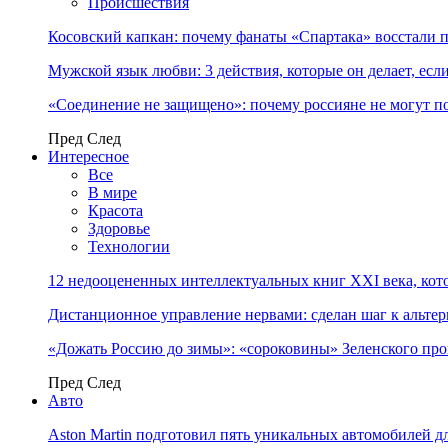
Происшествия
Косовский капкан: почему фанаты «Спартака» восстали 
Мужской язык любви: 3 действия, которые он делает, ес
«Соединение не защищено»: почему россияне не могут п
Пред
След
Интересное
Все
В мире
Красота
Здоровье
Технологии
12 недооцененных интеллектуальных книг XXI века, кот
Дистанционное управление нервами: сделан шаг к альт
«Дожать Россию до зимы»: «сороковины» Зеленского пр
Пред
След
Авто
Aston Martin подготовил пять уникальных автомобилей 