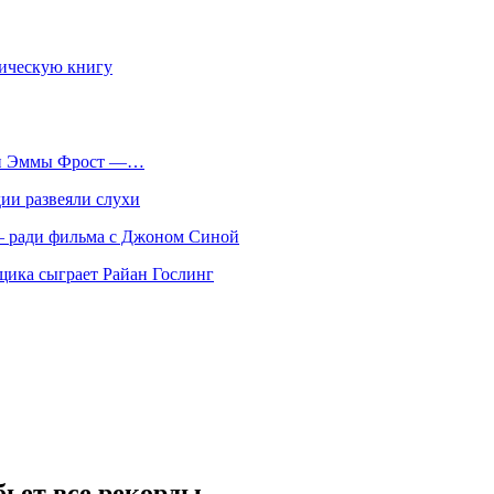
фическую книгу
оли Эммы Фрост —…
ии развеяли слухи
 — ради фильма с Джоном Синой
нщика сыграет Райан Гослинг
бьет все рекорды