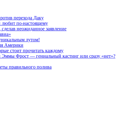
против перехода Даку
ли любит по-настоящему
, сделав неожиданное заявление
авиа»
 уникальным лутом!
для Америки
орые стоит прочитать каждому
и Эммы Фрост — гениальный кастинг или сразу «нет»?
реты правильного полива