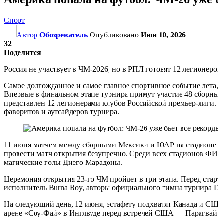
Спорт
Автор
Обозреватель
Опубликовано
Июн 10, 2026
32
Поделится
Россия не участвует в ЧМ-2026, но в РПЛ готовят 12 легионер
Самое долгожданное и самое главное спортивное событие лета,
Впервые в финальном этапе турнира примут участие 48 сборн
представлен 12 легионерами клубов Российской премьер-лиги. 
фаворитов и аутсайдеров турнира.
11 июня матчем между сборными Мексики и ЮАР на стадионе «
провести матч открытия безупречно. Среди всех стадионов ФИ
магические голы Диего Марадоны.
Церемония открытия 23-го ЧМ пройдет в три этапа. Перед ст
исполнитель Burna Boy, авторы официального гимна турнира D
На следующий день, 12 июня, эстафету подхватят Канада и С
арене «Соу-Фай» в Инглвуде перед встречей США — Парагвай