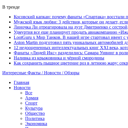
В тренде
Косовский капкан: почему фанаты «Спартака» восстали 
Мужской язык любви: 3 действия, которые он делает, ес
Линочка Ли отреагировала на дуэт Дмитриенко с сестрой
Удмуртия все еще планирует продать авиакомпанию «Иж
LootGuru x Мир Танков. В нашей игре стартовал ивент с
Aston Martin подготовил пять уникальных автомобилей 
12 недооцененных интеллектуальных книг XXI века, кот
Фанаты «Людей Икс» разделились: Самара Уивинг в рол
Наливка из крыжовника и чёрной смородины
Как сохранить пышное цветение роз в летнюю жару: сек
Интересные Факты / Новости / Обзоры
Главная
Новости
Все
Армия
Спорт
Культура
Общество
Политика
Экономика