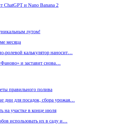
нт ChatGPT и Nano Banana 2
 уникальным лутом!
име месяца
но-ролевой калькулятор наносит…
 «Фаново» и заставит снова…
реты правильного полива
ые дни для посадок, сбора урожая…
ть на участке в конце июля
обов использовать их в саду и…