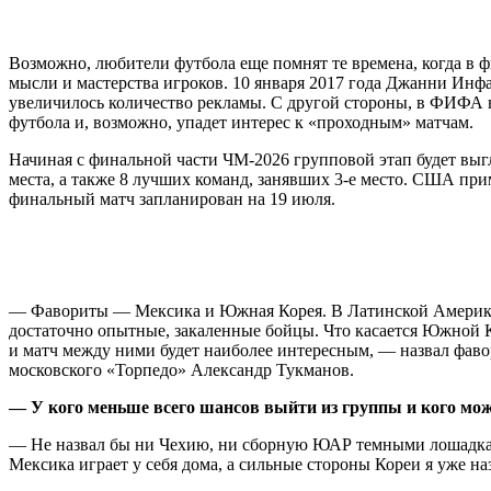
Возможно, любители футбола еще помнят те времена, когда в 
мысли и мастерства игроков. 10 января 2017 года Джанни Инфан
увеличилось количество рекламы. С другой стороны, в ФИФА вх
футбола и, возможно, упадет интерес к «проходным» матчам.
Начиная с финальной части ЧМ-2026 групповой этап будет выгл
места, а также 8 лучших команд, занявших 3-е место. США прим
финальный матч запланирован на 19 июля.
— Фавориты — Мексика и Южная Корея. В Латинской Америке 
достаточно опытные, закаленные бойцы. Что касается Южной К
и матч между ними будет наиболее интересным, — назвал фав
московского «Торпедо» Александр Тукманов.
— У кого меньше всего шансов выйти из группы и кого мож
— Не назвал бы ни Чехию, ни сборную ЮАР темными лошадкам
Мексика играет у себя дома, а сильные стороны Кореи я уже н