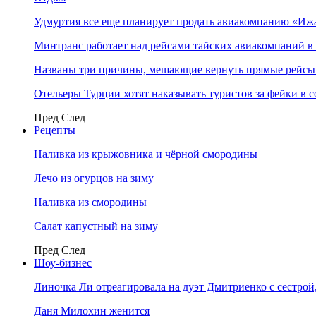
Удмуртия все еще планирует продать авиакомпанию «Иж
Минтранс работает над рейсами тайских авиакомпаний в
Названы три причины, мешающие вернуть прямые рейсы
Отельеры Турции хотят наказывать туристов за фейки в с
Пред
След
Рецепты
Наливка из крыжовника и чёрной смородины
Лечо из огурцов на зиму
Наливка из смородины
Салат капустный на зиму
Пред
След
Шоу-бизнес
Линочка Ли отреагировала на дуэт Дмитриенко с сестрой
Даня Милохин женится