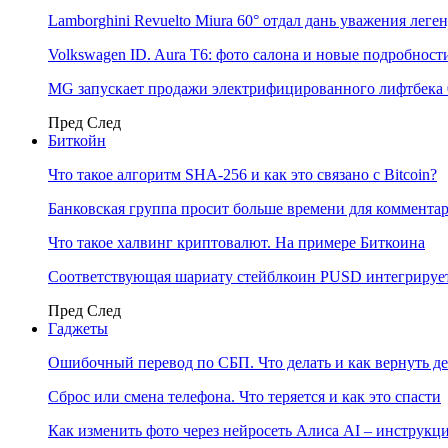
Lamborghini Revuelto Miura 60° отдал дань уважения лег
Volkswagen ID. Aura T6: фото салона и новые подробност
MG запускает продажи электрифицированного лифтбека 
Пред
След
Биткойн
Что такое алгоритм SHA-256 и как это связано с Bitcoin?
Банковская группа просит больше времени для коммента
Что такое халвинг криптовалют. На примере Биткоина
Соответствующая шариату стейблкоин PUSD интегрирует
Пред
След
Гаджеты
Ошибочный перевод по СБП. Что делать и как вернуть д
Сброс или смена телефона. Что теряется и как это спасти
Как изменить фото через нейросеть Алиса AI – инструкц