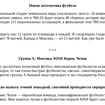
Новая математика футбола
финальной стадии чемпионата мира участвовало «всего» 24 ком
тино заявил, что в ЧМ-26 будут играть 48 сборных, которые пров
одят 211 национальных ассоциаций, в финальный этап ЧМ попала
ядеть так: 12 групп по 4 команды в каждой. В следующую стадию
ет 78 матчей, Канада и Мексика — по 13 матчей. Как уже было с
* * *
Группа A: Мексика, ЮАР, Корея, Чехия
достаточно техничный футбол, мексиканские футболисты играю
ореи, то там очень быстрые футболисты, смелые, самоотверженн
оритов группы А бывший вице-президент и экс-гендиректор Рос
но назвать темной лошадкой, способной преподнести сюрпри
и. Чехия — европейская команда, южноафриканские футболисты
азвал. Мне кажется, чехам и футболистам сборной ЮАР будет сл