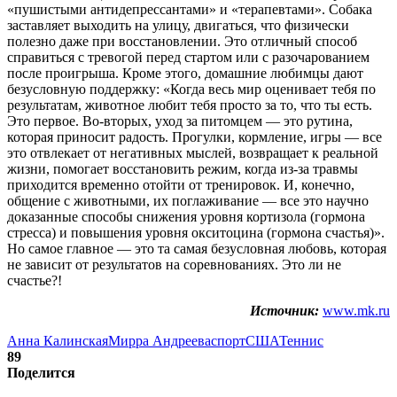
«пушистыми антидепрессантами» и «терапевтами». Собака
заставляет выходить на улицу, двигаться, что физически
полезно даже при восстановлении. Это отличный способ
справиться с тревогой перед стартом или с разочарованием
после проигрыша. Кроме этого, домашние любимцы дают
безусловную поддержку: «Когда весь мир оценивает тебя по
результатам, животное любит тебя просто за то, что ты есть.
Это первое. Во-вторых, уход за питомцем — это рутина,
которая приносит радость. Прогулки, кормление, игры — все
это отвлекает от негативных мыслей, возвращает к реальной
жизни, помогает восстановить режим, когда из-за травмы
приходится временно отойти от тренировок. И, конечно,
общение с животными, их поглаживание — все это научно
доказанные способы снижения уровня кортизола (гормона
стресса) и повышения уровня окситоцина (гормона счастья)».
Но самое главное — это та самая безусловная любовь, которая
не зависит от результатов на соревнованиях. Это ли не
счастье?!
Источник:
www.mk.ru
Анна Калинская
Мирра Андреева
спорт
США
Теннис
89
Поделится