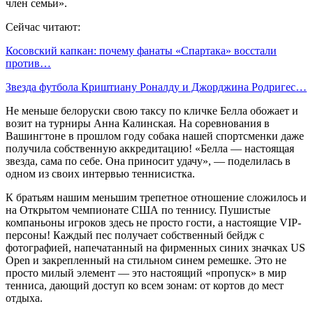
член семьи».
Сейчас читают:
Косовский капкан: почему фанаты «Спартака» восстали
против…
Звезда футбола Криштиану Роналду и Джорджина Родригес…
Не меньше белоруски свою таксу по кличке Белла обожает и
возит на турниры Анна Калинская. На соревнования в
Вашингтоне в прошлом году собака нашей спортсменки даже
получила собственную аккредитацию! «Белла — настоящая
звезда, сама по себе. Она приносит удачу», — поделилась в
одном из своих интервью теннисистка.
К братьям нашим меньшим трепетное отношение сложилось и
на Открытом чемпионате США по теннису. Пушистые
компаньоны игроков здесь не просто гости, а настоящие VIP-
персоны! Каждый пес получает собственный бейдж с
фотографией, напечатанный на фирменных синих значках US
Open и закрепленный на стильном синем ремешке. Это не
просто милый элемент — это настоящий «пропуск» в мир
тенниса, дающий доступ ко всем зонам: от кортов до мест
отдыха.