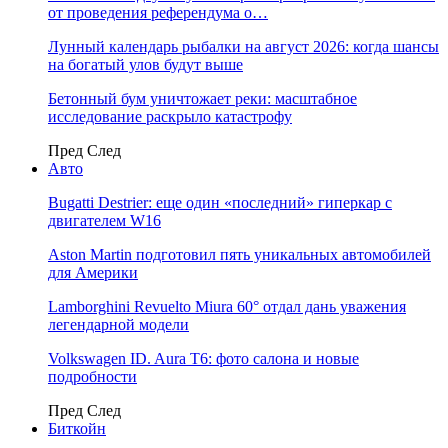
от проведения референдума о…
Лунный календарь рыбалки на август 2026: когда шансы
на богатый улов будут выше
Бетонный бум уничтожает реки: масштабное
исследование раскрыло катастрофу
Пред
След
Авто
Bugatti Destrier: еще один «последний» гиперкар с
двигателем W16
Aston Martin подготовил пять уникальных автомобилей
для Америки
Lamborghini Revuelto Miura 60° отдал дань уважения
легендарной модели
Volkswagen ID. Aura T6: фото салона и новые
подробности
Пред
След
Биткойн