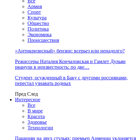
Все
Армия
Спорт
Культура
Общество
Политика
Экономика
Происшествия
«Антикризисный» бензин: всерьез или ненадолго?
Режиссеры Наталия Кончаловская и Гамлет Дульян
рванули в неизвестность: по две…
Студент, осужденный в Баку с другими россиянами,
перестал узнавать родных
Пред
След
Интересное
Все
В мире
Красота
Здоровье
Технологии
Пашинян на двух стульях: премьер Армении уклоняется