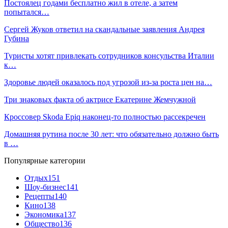
Постоялец годами бесплатно жил в отеле, а затем
попытался…
Сергей Жуков ответил на скандальные заявления Андрея
Губина
Туристы хотят привлекать сотрудников консульства Италии
к…
Здоровье людей оказалось под угрозой из-за роста цен на…
Три знаковых факта об актрисе Екатерине Жемчужной
Кроссовер Skoda Epiq наконец-то полностью рассекречен
Домашняя рутина после 30 лет: что обязательно должно быть
в …
Популярные категории
Отдых
151
Шоу-бизнес
141
Рецепты
140
Кино
138
Экономика
137
Общество
136