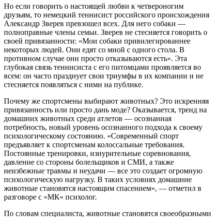
Но если говорить о настоящей любви к четвероногим
друзьям, то немецкий теннисист российского происхождения
Александр Зверев превзошел всех. Для него собаки —
полноправные члены семьи. Зверев не стесняется говорить о
своей привязанности: «Мои собаки привилегированнее
некоторых людей. Они едят со мной с одного стола. В
противном случае они просто отказываются есть». Эта
глубокая связь теннисиста с его питомцами проявляется во
всем: он часто празднует свои триумфы в их компании и не
стесняется появляться с ними на публике.
Почему же спортсмены выбирают животных? Это искренняя
привязанность или просто дань моде? Оказывается, тренд на
домашних животных среди атлетов — осознанная
потребность, новый уровень осознанного подхода к своему
психологическому состоянию. «Современный спорт
предъявляет к спортсменам колоссальные требования.
Постоянные тренировки, изнурительные соревнования,
давление со стороны болельщиков и СМИ, а также
неизбежные травмы и неудачи — все это создает огромную
психологическую нагрузку. В таких условиях домашние
животные становятся настоящим спасением», — отметил в
разговоре с «МК» психолог.
По словам специалиста, животные становятся своеобразными