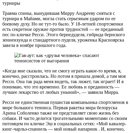
турниры
Травма спины, вынудившая Мирру Андрееву сняться с
турнира в Майами, могла стать серьезным ударом по ее
боевому духу. Но не тут-то было. У 18-летней спортсменки
есть секретное оружие против трудностей — ее преданный
пес по кличке Ресси. Этого бернедуделя, гибрида бернского
зенненхунда и стандартного пуделя, уроженка Красноярска
завела в ноябре прошлого года.
«Когда мне сказали, что не смогу играть какое-то время, я,
конечно, расстроилась. Но потом я пришла домой, а там моя
Ресси. Она так рада меня видеть, так лижет, так играет! И я
понимаю, что это временно. Ее любовь и преданность —
лучшее лекарство от любых уныний», — заявила Мирра.
Ресси не единственная пушистая компаньонка спортсменов в
мире большого тенниса. Первая ракетка мира белоруска
Арина Соболенко также не представляет свою жизнь без
собаки. И часто делится трогательными моментами со своим
питомцем по кличке Эш в социальных сетях: «Мой кавалер-
кинг-чарльз-спаниель — мой новый напарник . И, конечно,