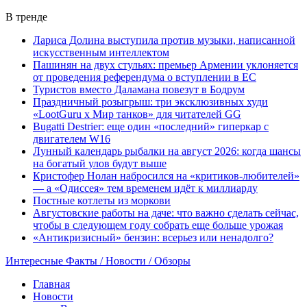
В тренде
Лариса Долина выступила против музыки, написанной
искусственным интеллектом
Пашинян на двух стульях: премьер Армении уклоняется
от проведения референдума о вступлении в ЕС
Туристов вместо Даламана повезут в Бодрум
Праздничный розыгрыш: три эксклюзивных худи
«LootGuru х Мир танков» для читателей GG
Bugatti Destrier: еще один «последний» гиперкар с
двигателем W16
Лунный календарь рыбалки на август 2026: когда шансы
на богатый улов будут выше
Кристофер Нолан набросился на «критиков-любителей»
— а «Одиссея» тем временем идёт к миллиарду
Постные котлеты из моркови
Августовские работы на даче: что важно сделать сейчас,
чтобы в следующем году собрать еще больше урожая
«Антикризисный» бензин: всерьез или ненадолго?
Интересные Факты / Новости / Обзоры
Главная
Новости