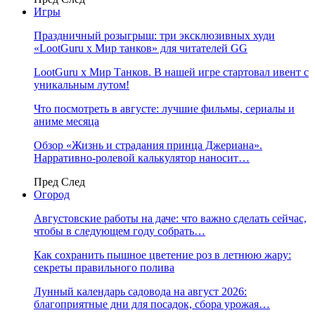
Игры
Праздничный розыгрыш: три эксклюзивных худи
«LootGuru х Мир танков» для читателей GG
LootGuru x Мир Танков. В нашей игре стартовал ивент с
уникальным лутом!
Что посмотреть в августе: лучшие фильмы, сериалы и
аниме месяца
Обзор «Жизнь и страдания принца Джериана».
Нарративно-ролевой калькулятор наносит…
Пред
След
Огород
Августовские работы на даче: что важно сделать сейчас,
чтобы в следующем году собрать…
Как сохранить пышное цветение роз в летнюю жару:
секреты правильного полива
Лунный календарь садовода на август 2026:
благоприятные дни для посадок, сбора урожая…