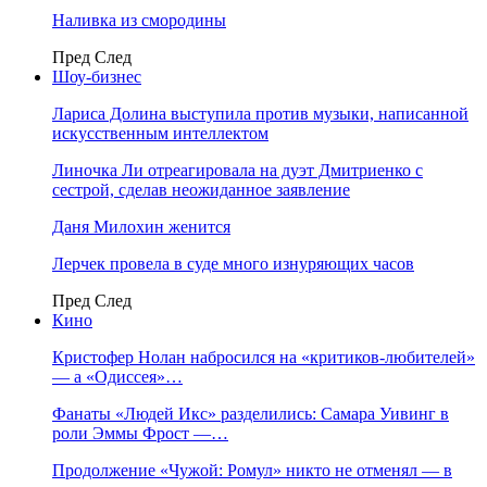
Наливка из смородины
Пред
След
Шоу-бизнес
Лариса Долина выступила против музыки, написанной
искусственным интеллектом
Линочка Ли отреагировала на дуэт Дмитриенко с
сестрой, сделав неожиданное заявление
Даня Милохин женится
Лерчек провела в суде много изнуряющих часов
Пред
След
Кино
Кристофер Нолан набросился на «критиков-любителей»
— а «Одиссея»…
Фанаты «Людей Икс» разделились: Самара Уивинг в
роли Эммы Фрост —…
Продолжение «Чужой: Ромул» никто не отменял — в