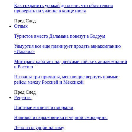
Как сохранить урожай до осени: что обязательно
проверить на участке в конце июля
Пред
След
Отдых
Туристов вместо Даламана повезут в Бодрум
Удмуртия все еще планирует продать авиакомпанию
«Ижавиа»
Минтранс работает над рейсами тайских авиакомпаний
в Россию
Названы три причины, мешающие вернуть прямые
рейсы между Россией и Мексикой
Пред
След
Рецепты
Постные котлеты из моркови
Наливка из крыжовника и чёрной смородины
Лечо из огурцов на зиму