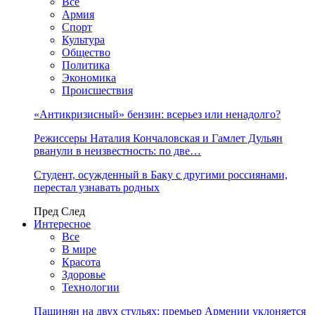
Все
Армия
Спорт
Культура
Общество
Политика
Экономика
Происшествия
«Антикризисный» бензин: всерьез или ненадолго?
Режиссеры Наталия Кончаловская и Гамлет Дульян
рванули в неизвестность: по две…
Студент, осужденный в Баку с другими россиянами,
перестал узнавать родных
Пред
След
Интересное
Все
В мире
Красота
Здоровье
Технологии
Пашинян на двух стульях: премьер Армении уклоняется