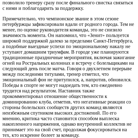
позволило тренеру сразу после финального свистка связаться
с ними и поблагодарить за поддержку.
Примечательно, что чемпионское звание в этом сезоне
петербуржцы зафиксировали вдали от родного города. Тем не
менее, по оценке руководителя команды, это не снизило
значимость момента. Он напомнил, что «Зенит» пользуется
широкой поддержкой далеко за пределами Санкт-Петербурга,
а подобные выездные успехи по эмоциональному накалу не
уступают домашним триумфам. В городе уже планируются
традиционные праздничные мероприятия, включая зажигание
огней на Ростральных колоннах и встречу с болельщиками на
следующий день после матча. Говоря о двухлетнем перерыве
между последними титулами, тренер отметил, что
эмоциональный фон не притупился, а, напротив, обновился.
Победы в спорте не могут надоедать тем, кто ежедневно
трудится над результатом. Наставник также
прокомментировал отношение общественности к
доминированию клуба, отметив, что негативные реакции со
стороны болельских сообществ других команд являются
неизбежным спутником высоких достижений. По его
мнению, критика часто становится способом выплеска
накопленного напряжения, однако внутренний коллектив не
принимает это на свой счет, продолжая фокусироваться на
тех, кто искренне болеет за команду.