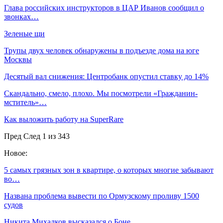
Глава российских инструкторов в ЦАР Иванов сообщил о
звонках…
Зеленые щи
Трупы двух человек обнаружены в подъезде дома на юге
Москвы
Десятый вал снижения: Центробанк опустил ставку до 14%
Скандально, смело, плохо. Мы посмотрели «Гражданин-
мститель»…
Как выложить работу на SuperRare
Пред
След
1 из 343
Новое:
5 самых грязных зон в квартире, о которых многие забывают
во…
Названа проблема вывести по Ормузскому проливу 1500
судов
Никита Михалков высказался о Боне