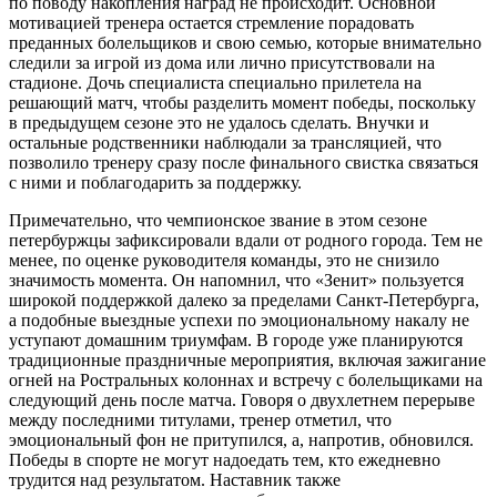
по поводу накопления наград не происходит. Основной
мотивацией тренера остается стремление порадовать
преданных болельщиков и свою семью, которые внимательно
следили за игрой из дома или лично присутствовали на
стадионе. Дочь специалиста специально прилетела на
решающий матч, чтобы разделить момент победы, поскольку
в предыдущем сезоне это не удалось сделать. Внучки и
остальные родственники наблюдали за трансляцией, что
позволило тренеру сразу после финального свистка связаться
с ними и поблагодарить за поддержку.
Примечательно, что чемпионское звание в этом сезоне
петербуржцы зафиксировали вдали от родного города. Тем не
менее, по оценке руководителя команды, это не снизило
значимость момента. Он напомнил, что «Зенит» пользуется
широкой поддержкой далеко за пределами Санкт-Петербурга,
а подобные выездные успехи по эмоциональному накалу не
уступают домашним триумфам. В городе уже планируются
традиционные праздничные мероприятия, включая зажигание
огней на Ростральных колоннах и встречу с болельщиками на
следующий день после матча. Говоря о двухлетнем перерыве
между последними титулами, тренер отметил, что
эмоциональный фон не притупился, а, напротив, обновился.
Победы в спорте не могут надоедать тем, кто ежедневно
трудится над результатом. Наставник также