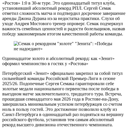
«Ростов» 1:0 в 30-м туре. Это одиннадцатый титул клуба,
установивший абсолютный рекорд РПЛ. Сергей Семак
отметил сложность матча и подтвердил досрочное завершение
аренды Джона Дурана из-за недостатка практики. Слухи об
уходе Андрея Мостового тренер опроверг. Семак подчеркнул
важность семейных ценностей и радости болельщиков, назвав
победу закономерным итогом качественной работы команды.
Одиннадцатое золото и абсолютный рекорд: как «Зенит»
оформил чемпионство в гостях у «Ростова»
Петербургский «Зенит» официально закрепил за собой титул
сильнейшей команды Российской Премьер-Лиги в сезоне
2025/26. Подопечные Сергея Семака гарантировали себе
золотые медали национального первенства после победы в
выездном матче заключительного, тридцатого тура. Встреча,
прошедшая семнадцатого мая 2026 года в Ростове-на-Дону,
завершилась минимальным успехом петербуржцев со счетом
ноль в пользу гостей. Это достижение позволило клубу из
Санкт-Петербурга в одиннадцатый раз подняться на вершину
российского футбола, установив тем самым абсолютный
рекорд высшего дивизиона отечественного чемпионата.