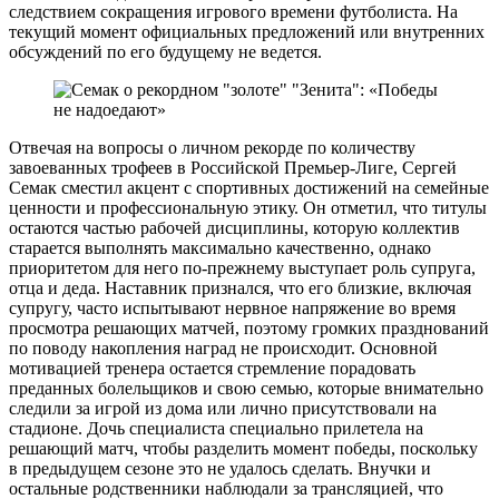
следствием сокращения игрового времени футболиста. На
текущий момент официальных предложений или внутренних
обсуждений по его будущему не ведется.
Отвечая на вопросы о личном рекорде по количеству
завоеванных трофеев в Российской Премьер-Лиге, Сергей
Семак сместил акцент с спортивных достижений на семейные
ценности и профессиональную этику. Он отметил, что титулы
остаются частью рабочей дисциплины, которую коллектив
старается выполнять максимально качественно, однако
приоритетом для него по-прежнему выступает роль супруга,
отца и деда. Наставник признался, что его близкие, включая
супругу, часто испытывают нервное напряжение во время
просмотра решающих матчей, поэтому громких празднований
по поводу накопления наград не происходит. Основной
мотивацией тренера остается стремление порадовать
преданных болельщиков и свою семью, которые внимательно
следили за игрой из дома или лично присутствовали на
стадионе. Дочь специалиста специально прилетела на
решающий матч, чтобы разделить момент победы, поскольку
в предыдущем сезоне это не удалось сделать. Внучки и
остальные родственники наблюдали за трансляцией, что