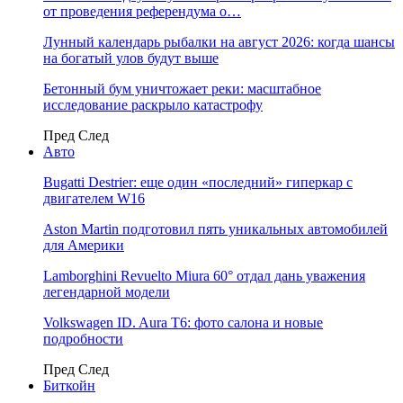
от проведения референдума о…
Лунный календарь рыбалки на август 2026: когда шансы
на богатый улов будут выше
Бетонный бум уничтожает реки: масштабное
исследование раскрыло катастрофу
Пред
След
Авто
Bugatti Destrier: еще один «последний» гиперкар с
двигателем W16
Aston Martin подготовил пять уникальных автомобилей
для Америки
Lamborghini Revuelto Miura 60° отдал дань уважения
легендарной модели
Volkswagen ID. Aura T6: фото салона и новые
подробности
Пред
След
Биткойн