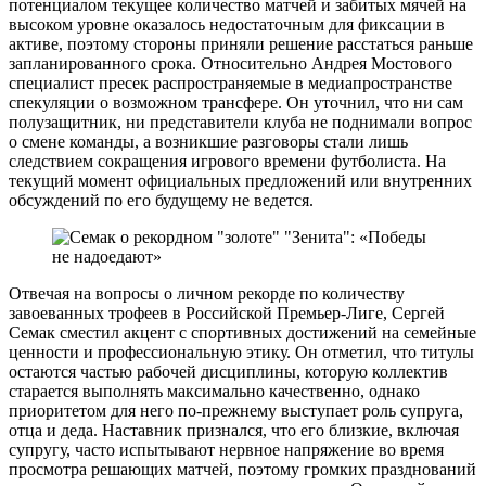
потенциалом текущее количество матчей и забитых мячей на
высоком уровне оказалось недостаточным для фиксации в
активе, поэтому стороны приняли решение расстаться раньше
запланированного срока. Относительно Андрея Мостового
специалист пресек распространяемые в медиапространстве
спекуляции о возможном трансфере. Он уточнил, что ни сам
полузащитник, ни представители клуба не поднимали вопрос
о смене команды, а возникшие разговоры стали лишь
следствием сокращения игрового времени футболиста. На
текущий момент официальных предложений или внутренних
обсуждений по его будущему не ведется.
Отвечая на вопросы о личном рекорде по количеству
завоеванных трофеев в Российской Премьер-Лиге, Сергей
Семак сместил акцент с спортивных достижений на семейные
ценности и профессиональную этику. Он отметил, что титулы
остаются частью рабочей дисциплины, которую коллектив
старается выполнять максимально качественно, однако
приоритетом для него по-прежнему выступает роль супруга,
отца и деда. Наставник признался, что его близкие, включая
супругу, часто испытывают нервное напряжение во время
просмотра решающих матчей, поэтому громких празднований