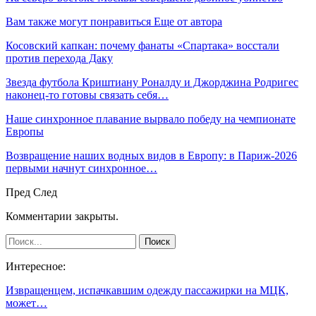
Вам также могут понравиться
Еще от автора
Косовский капкан: почему фанаты «Спартака» восстали
против перехода Даку
Звезда футбола Криштиану Роналду и Джорджина Родригес
наконец-то готовы связать себя…
Наше синхронное плавание вырвало победу на чемпионате
Европы
Возвращение наших водных видов в Европу: в Париж-2026
первыми начнут синхронное…
Пред
След
Комментарии закрыты.
Интересное:
Извращенцем, испачкавшим одежду пассажирки на МЦК,
может…