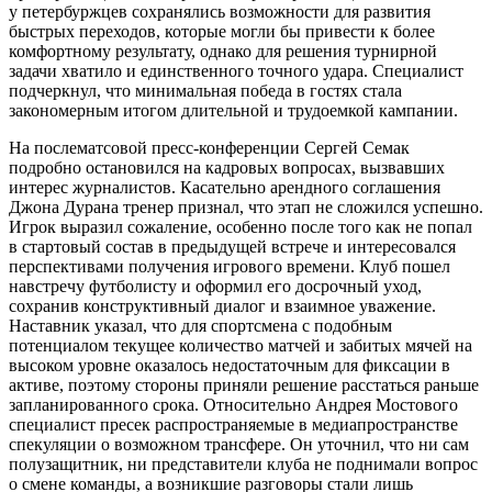
у петербуржцев сохранялись возможности для развития
быстрых переходов, которые могли бы привести к более
комфортному результату, однако для решения турнирной
задачи хватило и единственного точного удара. Специалист
подчеркнул, что минимальная победа в гостях стала
закономерным итогом длительной и трудоемкой кампании.
На послематсовой пресс-конференции Сергей Семак
подробно остановился на кадровых вопросах, вызвавших
интерес журналистов. Касательно арендного соглашения
Джона Дурана тренер признал, что этап не сложился успешно.
Игрок выразил сожаление, особенно после того как не попал
в стартовый состав в предыдущей встрече и интересовался
перспективами получения игрового времени. Клуб пошел
навстречу футболисту и оформил его досрочный уход,
сохранив конструктивный диалог и взаимное уважение.
Наставник указал, что для спортсмена с подобным
потенциалом текущее количество матчей и забитых мячей на
высоком уровне оказалось недостаточным для фиксации в
активе, поэтому стороны приняли решение расстаться раньше
запланированного срока. Относительно Андрея Мостового
специалист пресек распространяемые в медиапространстве
спекуляции о возможном трансфере. Он уточнил, что ни сам
полузащитник, ни представители клуба не поднимали вопрос
о смене команды, а возникшие разговоры стали лишь