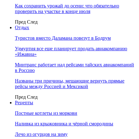
Как сохранить урожай до осени: что обязательно
проверить на участке в конце июля
Пред
След
Отдых
Туристов вместо Даламана повезут в Бодрум
Удмуртия все еще планирует продать авиакомпанию
«Ижавиа»
Минтранс работает над рейсами тайских авиакомпаний
в Россию
Названы три причины, мешающие вернуть прямые
рейсы между Россией и Мексикой
Пред
След
Рецепты
Постные котлеты из моркови
Наливка из крыжовника и чёрной смородины
Лечо из огурцов на зиму