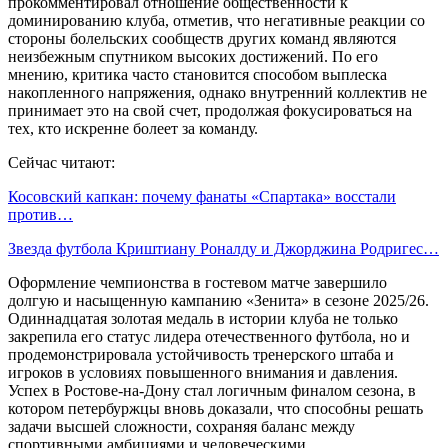
прокомментировал отношение общественности к
доминированию клуба, отметив, что негативные реакции со
стороны болельских сообществ других команд являются
неизбежным спутником высоких достижений. По его
мнению, критика часто становится способом выплеска
накопленного напряжения, однако внутренний коллектив не
принимает это на свой счет, продолжая фокусироваться на
тех, кто искренне болеет за команду.
Сейчас читают:
Косовский капкан: почему фанаты «Спартака» восстали
против…
Звезда футбола Криштиану Роналду и Джорджина Родригес…
Оформление чемпионства в гостевом матче завершило
долгую и насыщенную кампанию «Зенита» в сезоне 2025/26.
Одиннадцатая золотая медаль в истории клуба не только
закрепила его статус лидера отечественного футбола, но и
продемонстрировала устойчивость тренерского штаба и
игроков в условиях повышенного внимания и давления.
Успех в Ростове-на-Дону стал логичным финалом сезона, в
котором петербуржцы вновь доказали, что способны решать
задачи высшей сложности, сохраняя баланс между
спортивными амбициями и человеческими