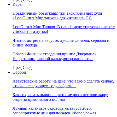
Игры
Праздничный розыгрыш: три эксклюзивных худи
«LootGuru х Мир танков» для читателей GG
LootGuru x Мир Танков. В нашей игре стартовал ивент с
уникальным лутом!
Что посмотреть в августе: лучшие фильмы, сериалы и
аниме месяца
Обзор «Жизнь и страдания принца Джериана».
Нарративно-ролевой калькулятор наносит…
Пред
След
Огород
Августовские работы на даче: что важно сделать сейчас,
чтобы в следующем году собрать…
Как сохранить пышное цветение роз в летнюю жару:
секреты правильного полива
Лунный календарь садовода на август 2026:
благоприятные дни для посадок, сбора урожая…