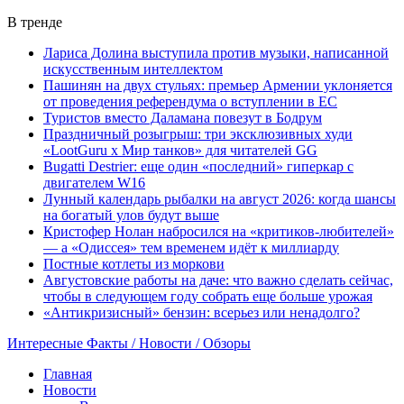
В тренде
Лариса Долина выступила против музыки, написанной
искусственным интеллектом
Пашинян на двух стульях: премьер Армении уклоняется
от проведения референдума о вступлении в ЕС
Туристов вместо Даламана повезут в Бодрум
Праздничный розыгрыш: три эксклюзивных худи
«LootGuru х Мир танков» для читателей GG
Bugatti Destrier: еще один «последний» гиперкар с
двигателем W16
Лунный календарь рыбалки на август 2026: когда шансы
на богатый улов будут выше
Кристофер Нолан набросился на «критиков-любителей»
— а «Одиссея» тем временем идёт к миллиарду
Постные котлеты из моркови
Августовские работы на даче: что важно сделать сейчас,
чтобы в следующем году собрать еще больше урожая
«Антикризисный» бензин: всерьез или ненадолго?
Интересные Факты / Новости / Обзоры
Главная
Новости