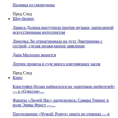
Наливка из смородины
Пред
След
Шоу-бизнес
Лариса Долина выступила против музыки, написанной
искусственным интеллектом
Линочка Ли отреагировала на дуэт Дмитриенко с
сестрой, сделав неожиданное заявление
Даня Милохин женится
Лерчек провела в суде много изнуряющих часов
Пред
След
Кино
Кристофер Нолан набросился на «критиков-любителей»
— а «Одиссея»…
Фанаты «Людей Икс» разделились: Самара Уивинг в
роли Эммы Фрост —…
Продолжение «Чужой: Ромул» никто не отменял — в