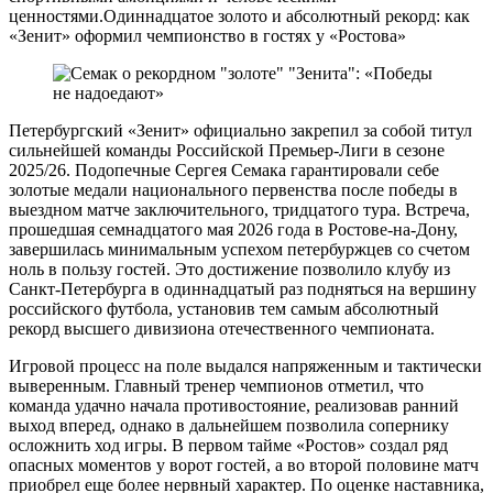
ценностями.Одиннадцатое золото и абсолютный рекорд: как
«Зенит» оформил чемпионство в гостях у «Ростова»
Петербургский «Зенит» официально закрепил за собой титул
сильнейшей команды Российской Премьер-Лиги в сезоне
2025/26. Подопечные Сергея Семака гарантировали себе
золотые медали национального первенства после победы в
выездном матче заключительного, тридцатого тура. Встреча,
прошедшая семнадцатого мая 2026 года в Ростове-на-Дону,
завершилась минимальным успехом петербуржцев со счетом
ноль в пользу гостей. Это достижение позволило клубу из
Санкт-Петербурга в одиннадцатый раз подняться на вершину
российского футбола, установив тем самым абсолютный
рекорд высшего дивизиона отечественного чемпионата.
Игровой процесс на поле выдался напряженным и тактически
выверенным. Главный тренер чемпионов отметил, что
команда удачно начала противостояние, реализовав ранний
выход вперед, однако в дальнейшем позволила сопернику
осложнить ход игры. В первом тайме «Ростов» создал ряд
опасных моментов у ворот гостей, а во второй половине матч
приобрел еще более нервный характер. По оценке наставника,