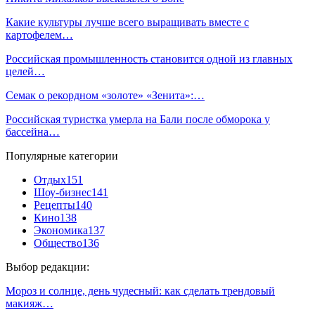
Какие культуры лучше всего выращивать вместе с
картофелем…
Российская промышленность становится одной из главных
целей…
Семак о рекордном «золоте» «Зенита»:…
Российская туристка умерла на Бали после обморока у
бассейна…
Популярные категории
Отдых
151
Шоу-бизнес
141
Рецепты
140
Кино
138
Экономика
137
Общество
136
Выбор редакции:
Мороз и солнце, день чудесный: как сделать трендовый
макияж…