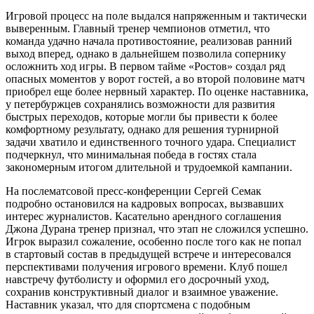
Игровой процесс на поле выдался напряженным и тактически
выверенным. Главный тренер чемпионов отметил, что
команда удачно начала противостояние, реализовав ранний
выход вперед, однако в дальнейшем позволила сопернику
осложнить ход игры. В первом тайме «Ростов» создал ряд
опасных моментов у ворот гостей, а во второй половине матч
приобрел еще более нервный характер. По оценке наставника,
у петербуржцев сохранялись возможности для развития
быстрых переходов, которые могли бы привести к более
комфортному результату, однако для решения турнирной
задачи хватило и единственного точного удара. Специалист
подчеркнул, что минимальная победа в гостях стала
закономерным итогом длительной и трудоемкой кампании.
На послематсовой пресс-конференции Сергей Семак
подробно остановился на кадровых вопросах, вызвавших
интерес журналистов. Касательно арендного соглашения
Джона Дурана тренер признал, что этап не сложился успешно.
Игрок выразил сожаление, особенно после того как не попал
в стартовый состав в предыдущей встрече и интересовался
перспективами получения игрового времени. Клуб пошел
навстречу футболисту и оформил его досрочный уход,
сохранив конструктивный диалог и взаимное уважение.
Наставник указал, что для спортсмена с подобным