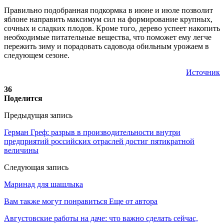
Правильно подобранная подкормка в июне и июле позволит
яблоне направить максимум сил на формирование крупных,
сочных и сладких плодов. Кроме того, дерево успеет накопить
необходимые питательные вещества, что поможет ему легче
пережить зиму и порадовать садовода обильным урожаем в
следующем сезоне.
Источник
36
Поделится
Предыдущая запись
Герман Греф: разрыв в производительности внутри
предприятий российских отраслей достиг пятикратной
величины
Следующая запись
Маринад для шашлыка
Вам также могут понравиться
Еще от автора
Августовские работы на даче: что важно сделать сейчас,