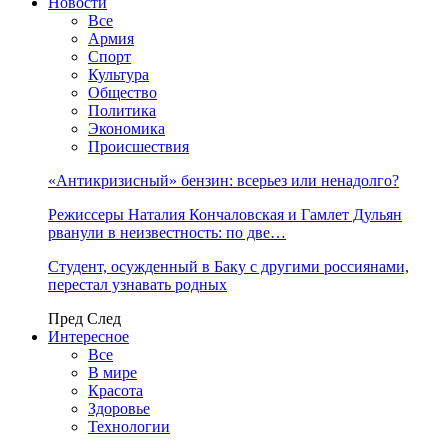
Новости
Все
Армия
Спорт
Культура
Общество
Политика
Экономика
Происшествия
«Антикризисный» бензин: всерьез или ненадолго?
Режиссеры Наталия Кончаловская и Гамлет Дульян
рванули в неизвестность: по две…
Студент, осужденный в Баку с другими россиянами,
перестал узнавать родных
Пред
След
Интересное
Все
В мире
Красота
Здоровье
Технологии