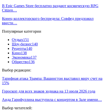
В Epic Games Store бесплатно раздают космическую RPG
Citizen…
Конец коллекторского беспредела: Совфед предложил
ввести…
Популярные категории
Отдых
151
Шоу-бизнес
140
Рецепты
140
Кино
138
Экономика
137
Общество
136
Выбор редакции:
Тарифная атака Трампа: Вашингтон выставил миру счет на
15%
Гороскоп для всех знаков зодиака на 13 июля 2026 года
Аида Гарифуллина выступила с концертом в Зале имени…
Выбор читателей: