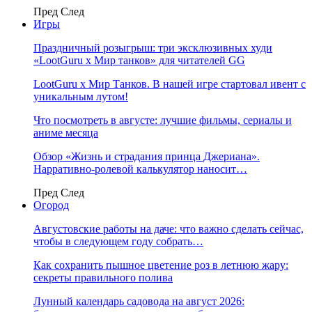
Пред
След
Игры
Праздничный розыгрыш: три эксклюзивных худи
«LootGuru х Мир танков» для читателей GG
LootGuru x Мир Танков. В нашей игре стартовал ивент с
уникальным лутом!
Что посмотреть в августе: лучшие фильмы, сериалы и
аниме месяца
Обзор «Жизнь и страдания принца Джериана».
Нарративно-ролевой калькулятор наносит…
Пред
След
Огород
Августовские работы на даче: что важно сделать сейчас,
чтобы в следующем году собрать…
Как сохранить пышное цветение роз в летнюю жару:
секреты правильного полива
Лунный календарь садовода на август 2026: