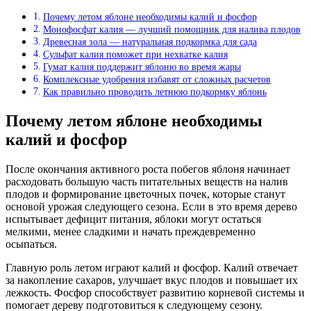
Почему летом яблоне необходимы калий и фосфор
Монофосфат калия — лучший помощник для налива плодов
Древесная зола — натуральная подкормка для сада
Сульфат калия поможет при нехватке калия
Гумат калия поддержит яблоню во время жары
Комплексные удобрения избавят от сложных расчетов
Как правильно проводить летнюю подкормку яблонь
Почему летом яблоне необходимы
калий и фосфор
После окончания активного роста побегов яблоня начинает
расходовать большую часть питательных веществ на налив
плодов и формирование цветочных почек, которые станут
основой урожая следующего сезона. Если в это время дерево
испытывает дефицит питания, яблоки могут остаться
мелкими, менее сладкими и начать преждевременно
осыпаться.
Главную роль летом играют калий и фосфор. Калий отвечает
за накопление сахаров, улучшает вкус плодов и повышает их
лежкость. Фосфор способствует развитию корневой системы и
помогает дереву подготовиться к следующему сезону.