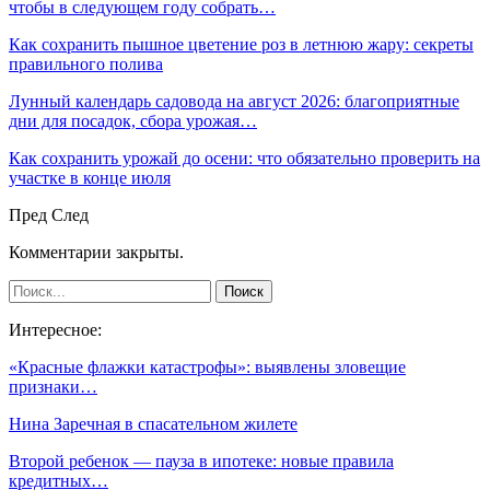
чтобы в следующем году собрать…
Как сохранить пышное цветение роз в летнюю жару: секреты
правильного полива
Лунный календарь садовода на август 2026: благоприятные
дни для посадок, сбора урожая…
Как сохранить урожай до осени: что обязательно проверить на
участке в конце июля
Пред
След
Комментарии закрыты.
Интересное:
«Красные флажки катастрофы»: выявлены зловещие
признаки…
Нина Заречная в спасательном жилете
Второй ребенок — пауза в ипотеке: новые правила
кредитных…