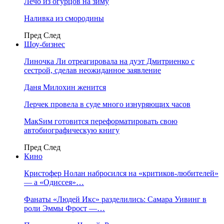
Лечо из огурцов на зиму
Наливка из смородины
Пред
След
Шоу-бизнес
Линочка Ли отреагировала на дуэт Дмитриенко с
сестрой, сделав неожиданное заявление
Даня Милохин женится
Лерчек провела в суде много изнуряющих часов
МакSим готовится переформатировать свою
автобиографическую книгу
Пред
След
Кино
Кристофер Нолан набросился на «критиков-любителей»
— а «Одиссея»…
Фанаты «Людей Икс» разделились: Самара Уивинг в
роли Эммы Фрост —…