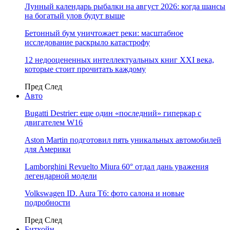
Лунный календарь рыбалки на август 2026: когда шансы
на богатый улов будут выше
Бетонный бум уничтожает реки: масштабное
исследование раскрыло катастрофу
12 недооцененных интеллектуальных книг XXI века,
которые стоит прочитать каждому
Пред
След
Авто
Bugatti Destrier: еще один «последний» гиперкар с
двигателем W16
Aston Martin подготовил пять уникальных автомобилей
для Америки
Lamborghini Revuelto Miura 60° отдал дань уважения
легендарной модели
Volkswagen ID. Aura T6: фото салона и новые
подробности
Пред
След
Биткойн