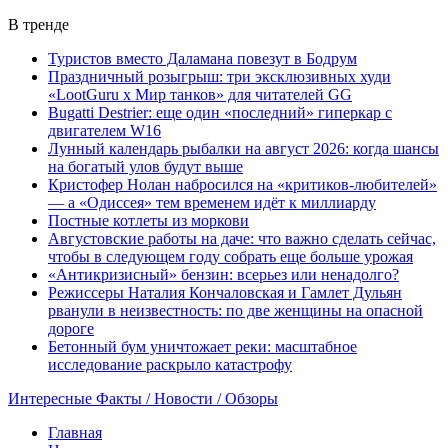
В тренде
Туристов вместо Даламана повезут в Бодрум
Праздничный розыгрыш: три эксклюзивных худи
«LootGuru х Мир танков» для читателей GG
Bugatti Destrier: еще один «последний» гиперкар с
двигателем W16
Лунный календарь рыбалки на август 2026: когда шансы
на богатый улов будут выше
Кристофер Нолан набросился на «критиков-любителей»
— а «Одиссея» тем временем идёт к миллиарду
Постные котлеты из моркови
Августовские работы на даче: что важно сделать сейчас,
чтобы в следующем году собрать еще больше урожая
«Антикризисный» бензин: всерьез или ненадолго?
Режиссеры Наталия Кончаловская и Гамлет Дульян
рванули в неизвестность: по две женщины на опасной
дороге
Бетонный бум уничтожает реки: масштабное
исследование раскрыло катастрофу
Интересные Факты / Новости / Обзоры
Главная