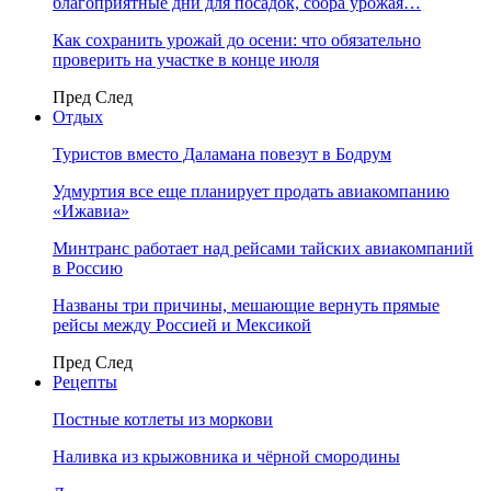
благоприятные дни для посадок, сбора урожая…
Как сохранить урожай до осени: что обязательно
проверить на участке в конце июля
Пред
След
Отдых
Туристов вместо Даламана повезут в Бодрум
Удмуртия все еще планирует продать авиакомпанию
«Ижавиа»
Минтранс работает над рейсами тайских авиакомпаний
в Россию
Названы три причины, мешающие вернуть прямые
рейсы между Россией и Мексикой
Пред
След
Рецепты
Постные котлеты из моркови
Наливка из крыжовника и чёрной смородины