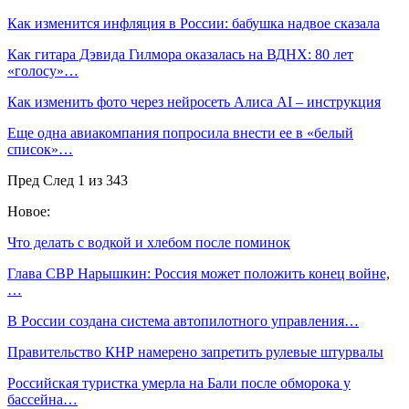
Как изменится инфляция в России: бабушка надвое сказала
Как гитара Дэвида Гилмора оказалась на ВДНХ: 80 лет
«голосу»…
Как изменить фото через нейросеть Алиса AI – инструкция
Еще одна авиакомпания попросила внести ее в «белый
список»…
Пред
След
1 из 343
Новое:
Что делать с водкой и хлебом после поминок
Глава СВР Нарышкин: Россия может положить конец войне,
…
В России создана система автопилотного управления…
Правительство КНР намерено запретить рулевые штурвалы
Российская туристка умерла на Бали после обморока у
бассейна…