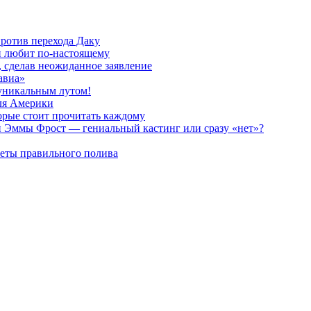
против перехода Даку
ли любит по-настоящему
, сделав неожиданное заявление
авиа»
 уникальным лутом!
для Америки
орые стоит прочитать каждому
и Эммы Фрост — гениальный кастинг или сразу «нет»?
реты правильного полива