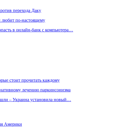
против перехода Даку
ли любит по-настоящему
опасть в онлайн-банк с компьютера…
орые стоит прочитать каждому
ернативному лечению паркинсонизма
ошли – Украина установила новый…
для Америки