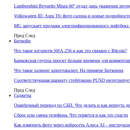
Lamborghini Revuelto Miura 60° отдал дань уважения лег
Volkswagen ID. Aura T6: фото салона и новые подробност
MG запускает продажи электрифицированного лифтбека 
Пред
След
Биткойн
Что такое алгоритм SHA-256 и как это связано с Bitcoin?
Банковская группа просит больше времени для коммента
Что такое халвинг криптовалют. На примере Биткоина
Соответствующая шариату стейблкоин PUSD интегрирует
Пред
След
Гаджеты
Ошибочный перевод по СБП. Что делать и как вернуть д
Сброс или смена телефона. Что теряется и как это спасти
Как изменить фото через нейросеть Алиса AI – инструкц