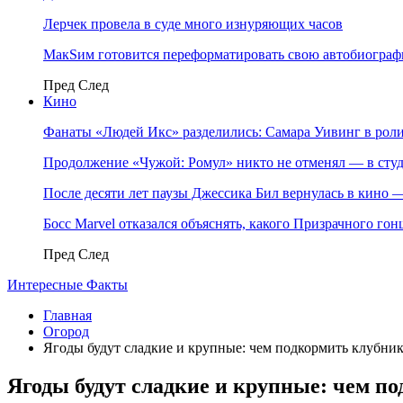
Лерчек провела в суде много изнуряющих часов
МакSим готовится переформатировать свою автобиогра
Пред
След
Кино
Фанаты «Людей Икс» разделились: Самара Уивинг в р
Продолжение «Чужой: Ромул» никто не отменял — в студ
После десяти лет паузы Джессика Бил вернулась в кино
Босс Marvel отказался объяснять, какого Призрачного го
Пред
След
Интересные Факты
Главная
Огород
Ягоды будут сладкие и крупные: чем подкормить клубни
Ягоды будут сладкие и крупные: чем п