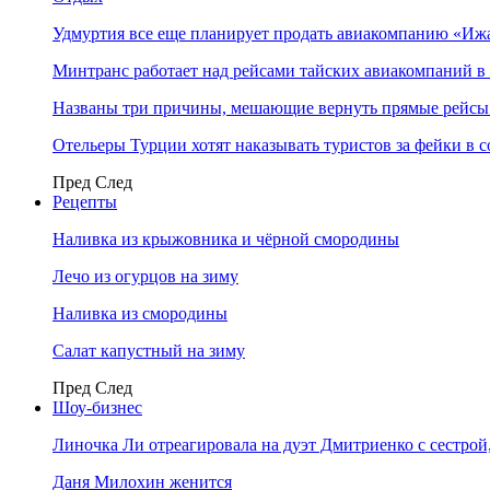
Удмуртия все еще планирует продать авиакомпанию «Иж
Минтранс работает над рейсами тайских авиакомпаний в
Названы три причины, мешающие вернуть прямые рейсы
Отельеры Турции хотят наказывать туристов за фейки в с
Пред
След
Рецепты
Наливка из крыжовника и чёрной смородины
Лечо из огурцов на зиму
Наливка из смородины
Салат капустный на зиму
Пред
След
Шоу-бизнес
Линочка Ли отреагировала на дуэт Дмитриенко с сестрой
Даня Милохин женится