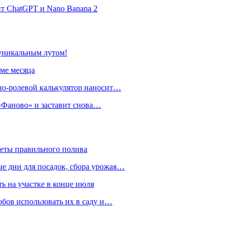
нт ChatGPT и Nano Banana 2
 уникальным лутом!
име месяца
но-ролевой калькулятор наносит…
 «Фаново» и заставит снова…
реты правильного полива
ые дни для посадок, сбора урожая…
ть на участке в конце июля
обов использовать их в саду и…