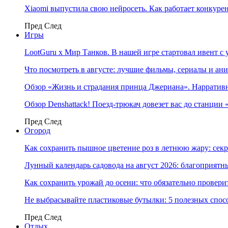
Xiaomi выпустила свою нейросеть. Как работает конкуре
Пред
След
Игры
LootGuru x Мир Танков. В нашей игре стартовал ивент с
Что посмотреть в августе: лучшие фильмы, сериалы и ан
Обзор «Жизнь и страдания принца Джериана». Нарратив
Обзор Denshattack! Поезд-трюкач довезет вас до станции
Пред
След
Огород
Как сохранить пышное цветение роз в летнюю жару: сек
Лунный календарь садовода на август 2026: благоприятн
Как сохранить урожай до осени: что обязательно провери
Не выбрасывайте пластиковые бутылки: 5 полезных спос
Пред
След
Отдых