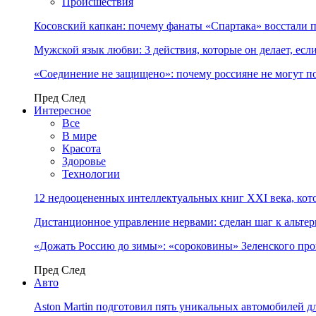
Происшествия
Косовский капкан: почему фанаты «Спартака» восстали 
Мужской язык любви: 3 действия, которые он делает, ес
«Соединение не защищено»: почему россияне не могут п
Пред
След
Интересное
Все
В мире
Красота
Здоровье
Технологии
12 недооцененных интеллектуальных книг XXI века, кот
Дистанционное управление нервами: сделан шаг к альт
«Дожать Россию до зимы»: «сороковины» Зеленского пр
Пред
След
Авто
Aston Martin подготовил пять уникальных автомобилей 