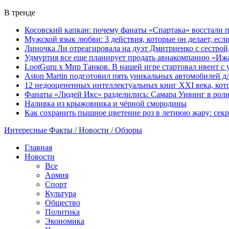
В тренде
Косовский капкан: почему фанаты «Спартака» восстали 
Мужской язык любви: 3 действия, которые он делает, ес
Линочка Ли отреагировала на дуэт Дмитриенко с сестрой
Удмуртия все еще планирует продать авиакомпанию «Иж
LootGuru x Мир Танков. В нашей игре стартовал ивент с
Aston Martin подготовил пять уникальных автомобилей 
12 недооцененных интеллектуальных книг XXI века, кот
Фанаты «Людей Икс» разделились: Самара Уивинг в рол
Наливка из крыжовника и чёрной смородины
Как сохранить пышное цветение роз в летнюю жару: сек
Интересные Факты / Новости / Обзоры
Главная
Новости
Все
Армия
Спорт
Культура
Общество
Политика
Экономика