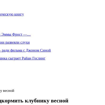
фическую книгу
оли Эммы Фрост —…
ии развеяли слухи
 — ради фильма с Джоном Синой
нщика сыграет Райан Гослинг
ку весной
одкормить клубнику весной