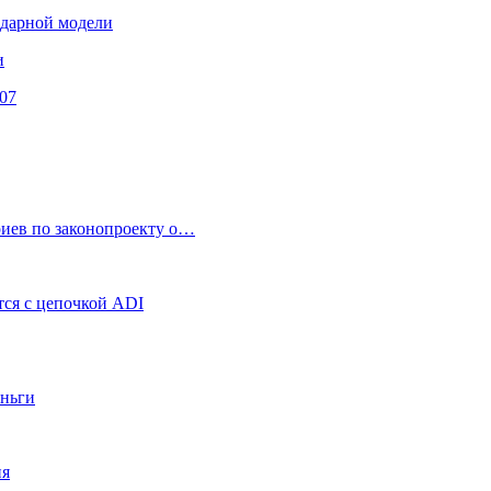
ендарной модели
и
07
риев по законопроекту о…
ся с цепочкой ADI
еньги
ия