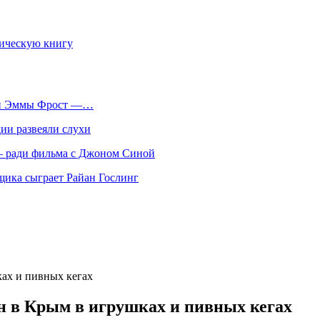
фическую книгу
оли Эммы Фрост —…
ии развеяли слухи
 — ради фильма с Джоном Синой
нщика сыграет Райан Гослинг
ах и пивных кегах
н в Крым в игрушках и пивных кегах