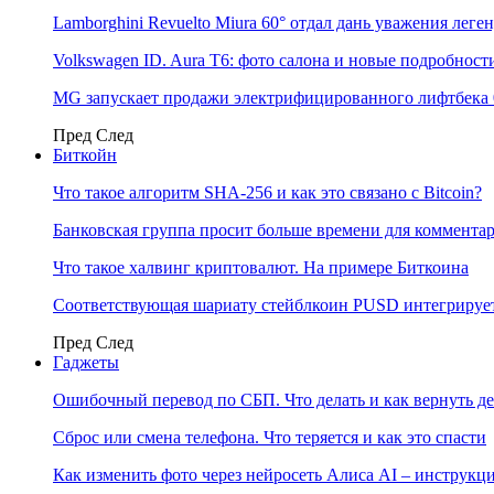
Lamborghini Revuelto Miura 60° отдал дань уважения лег
Volkswagen ID. Aura T6: фото салона и новые подробност
MG запускает продажи электрифицированного лифтбека 
Пред
След
Биткойн
Что такое алгоритм SHA-256 и как это связано с Bitcoin?
Банковская группа просит больше времени для коммента
Что такое халвинг криптовалют. На примере Биткоина
Соответствующая шариату стейблкоин PUSD интегрирует
Пред
След
Гаджеты
Ошибочный перевод по СБП. Что делать и как вернуть д
Сброс или смена телефона. Что теряется и как это спасти
Как изменить фото через нейросеть Алиса AI – инструкц