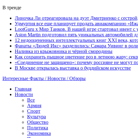
В тренде
Линочка Ли отреагировала на дуэт Дмитриенко с сестрой
Удмуртия все еще планирует продать авиакомпанию «Иж
LootGuru x Мир Танков. В нашей игре стартовал ивент с
Aston Martin подготовил пять уникальных автомобилей 
12 недооцененных интеллектуальных книг XXI века, кот
Фанаты «Людей Икс» разделились: Самара Уивинг в рол
Наливка из крыжовника и чёрной смородины
Как сохранить пышное цветение роз в летнюю жару: сек
«Соединение не защищено»: почему россияне не могут по
В Москве открылась выставка о буддийском искусстве
Интересные Факты / Новости / Обзоры
Главная
Новости
Все
Армия
Спорт
Культура
Общество
Политика
Экономика