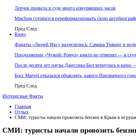
Лерчек провела в суде много изнуряющих часов
МакSим готовится переформатировать свою автобиогра
Пред
След
Кино
Фанаты «Людей Икс» разделились: Самара Уивинг в р
Продолжение «Чужой: Ромул» никто не отменял — в студ
После десяти лет паузы Джессика Бил вернулась в кино
Босс Marvel отказался объяснять, какого Призрачного го
Пред
След
Интересные Факты
Главная
Отдых
СМИ: туристы начали провозить бензин в Крым в игрушк
СМИ: туристы начали провозить бензи