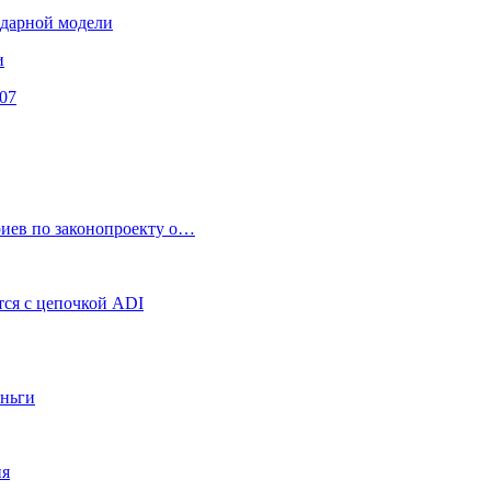
ендарной модели
и
07
риев по законопроекту о…
ся с цепочкой ADI
еньги
ия