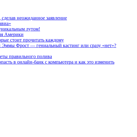
, сделав неожиданное заявление
авиа»
 уникальным лутом!
для Америки
орые стоит прочитать каждому
и Эммы Фрост — гениальный кастинг или сразу «нет»?
реты правильного полива
пасть в онлайн-банк с компьютера и как это изменить