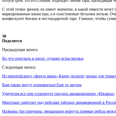
полуостров. По его словам, подойдет любая тара, проходящая че
С этой точки зрения, не имеет значение, в какой емкости везу
маркированные канистры, а в пластиковые бутылки нельзя. Оче
конфискуют бензин в нестандартной таре. Главное, чтобы сум
30
Поделится
Предыдущая запись
Во что поиграть в июле: лучшие игры месяца
Следующая запись
Из европейского «фонда мира» Киеву оплатят дроны для теракт
Вам также могут понравиться
Еще от автора
Удмуртия все еще планирует продать авиакомпанию «Ижавиа»
Минтранс работает над рейсами тайских авиакомпаний в Росс
Названы три причины, мешающие вернуть прямые рейсы межд