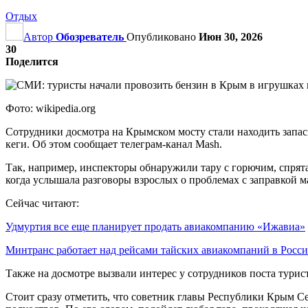
Отдых
Автор
Обозреватель
Опубликовано
Июн 30, 2026
30
Поделится
Фото: wikipedia.org
Сотрудники досмотра на Крымском мосту стали находить запас
кеги. Об этом сообщает телеграм-канал Mash.
Так, например, инспекторы обнаружили тару с горючим, спрят
когда услышала разговоры взрослых о проблемах с заправкой 
Сейчас читают:
Удмуртия все еще планирует продать авиакомпанию «Ижавиа»
Минтранс работает над рейсами тайских авиакомпаний в Росс
Также на досмотре вызвали интерес у сотрудников поста турист
Стоит сразу отметить, что советник главы Республики Крым С