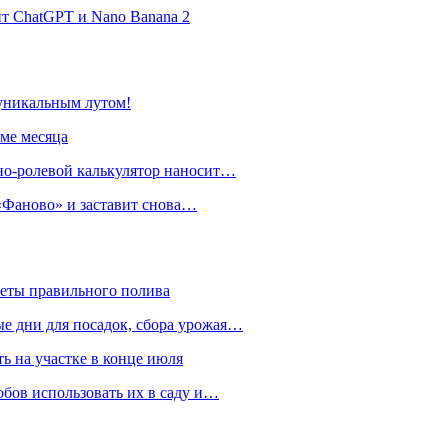
нт ChatGPT и Nano Banana 2
 уникальным лутом!
име месяца
но-ролевой калькулятор наносит…
 «Фаново» и заставит снова…
реты правильного полива
ые дни для посадок, сбора урожая…
ть на участке в конце июля
обов использовать их в саду и…