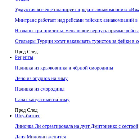
Удмуртия все еще планирует продать авиакомпанию «Иж
Минтранс работает над рейсами тайских авиакомпаний в
Названы три причины, мешающие вернуть прямые рейсы
Отельеры Турции хотят наказывать туристов за фейки в с
Пред
След
Рецепты
Наливка из крыжовника и чёрной смородины
Лечо из огурцов на зиму
Наливка из смородины
Салат капустный на зиму
Пред
След
Шоу-бизнес
Линочка Ли отреагировала на дуэт Дмитриенко с сестрой
Даня Милохин женится