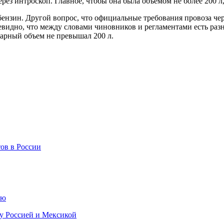
рез интроскоп. Главное, чтобы она была объемом не более 200 л, 
т бензин. Другой вопрос, что официальные требования провоза че
видно, что между словами чиновников и регламентами есть разно
марный объем не превышал 200 л.
ов в России
ию
у Россией и Мексикой