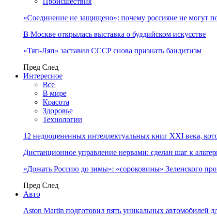
Происшествия
«Соединение не защищено»: почему россияне не могут п
В Москве открылась выставка о буддийском искусстве
«Тяп-Ляп» заставил СССР снова признать бандитизм
Пред
След
Интересное
Все
В мире
Красота
Здоровье
Технологии
12 недооцененных интеллектуальных книг XXI века, кот
Дистанционное управление нервами: сделан шаг к альт
«Дожать Россию до зимы»: «сороковины» Зеленского пр
Пред
След
Авто
Aston Martin подготовил пять уникальных автомобилей 