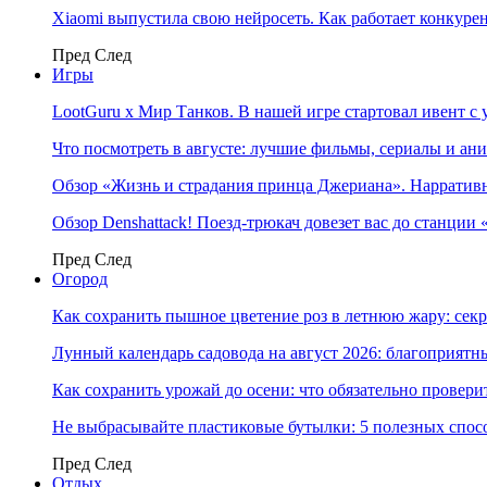
Xiaomi выпустила свою нейросеть. Как работает конкуре
Пред
След
Игры
LootGuru x Мир Танков. В нашей игре стартовал ивент с
Что посмотреть в августе: лучшие фильмы, сериалы и ан
Обзор «Жизнь и страдания принца Джериана». Нарратив
Обзор Denshattack! Поезд-трюкач довезет вас до станции
Пред
След
Огород
Как сохранить пышное цветение роз в летнюю жару: сек
Лунный календарь садовода на август 2026: благоприятн
Как сохранить урожай до осени: что обязательно провери
Не выбрасывайте пластиковые бутылки: 5 полезных спос
Пред
След
Отдых