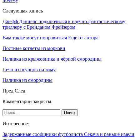
почему
Следующая запись
Джефф Дэниелс подключился к научно-фантастическому
триллеру с Бренданом Фрейзером
Вам также могут понравиться
Еще от автора
Постные котлеты из моркови
Наливка из крыжовника и чёрной смородины
Лечо из огурцов на зиму
Наливка из смородины
Пред
След
Комментарии закрыты.
Интересное:
Задержанные сообщники футболиста Секача и раньше имели
дело…