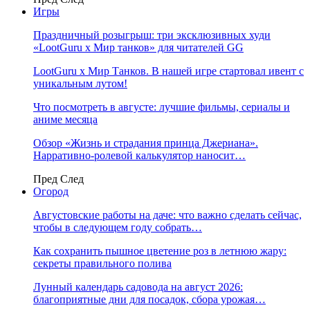
Игры
Праздничный розыгрыш: три эксклюзивных худи
«LootGuru х Мир танков» для читателей GG
LootGuru x Мир Танков. В нашей игре стартовал ивент с
уникальным лутом!
Что посмотреть в августе: лучшие фильмы, сериалы и
аниме месяца
Обзор «Жизнь и страдания принца Джериана».
Нарративно-ролевой калькулятор наносит…
Пред
След
Огород
Августовские работы на даче: что важно сделать сейчас,
чтобы в следующем году собрать…
Как сохранить пышное цветение роз в летнюю жару:
секреты правильного полива
Лунный календарь садовода на август 2026:
благоприятные дни для посадок, сбора урожая…