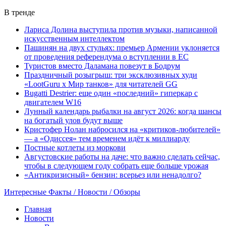
В тренде
Лариса Долина выступила против музыки, написанной
искусственным интеллектом
Пашинян на двух стульях: премьер Армении уклоняется
от проведения референдума о вступлении в ЕС
Туристов вместо Даламана повезут в Бодрум
Праздничный розыгрыш: три эксклюзивных худи
«LootGuru х Мир танков» для читателей GG
Bugatti Destrier: еще один «последний» гиперкар с
двигателем W16
Лунный календарь рыбалки на август 2026: когда шансы
на богатый улов будут выше
Кристофер Нолан набросился на «критиков-любителей»
— а «Одиссея» тем временем идёт к миллиарду
Постные котлеты из моркови
Августовские работы на даче: что важно сделать сейчас,
чтобы в следующем году собрать еще больше урожая
«Антикризисный» бензин: всерьез или ненадолго?
Интересные Факты / Новости / Обзоры
Главная
Новости