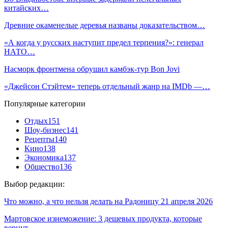
китайских…
Древние окаменелые деревья названы доказательством…
«А когда у русских наступит предел терпения?»: генерал
НАТО…
Насморк фронтмена обрушил камбэк-тур Bon Jovi
«Джейсон Стэйтем» теперь отдельный жанр на IMDb —…
Популярные категории
Отдых
151
Шоу-бизнес
141
Рецепты
140
Кино
138
Экономика
137
Общество
136
Выбор редакции:
Что можно, а что нельзя делать на Радоницу 21 апреля 2026
Мартовское изнеможение: 3 дешевых продукта, которые
вернут…