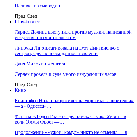
Наливка из смородины
Пред
След
Шоу-бизнес
Лариса Долина выступила против музыки, написанной
искусственным интеллектом
Линочка Ли отреагировала на дуэт Дмитриенко с
сестрой, сделав неожиданное заявление
Даня Милохин женится
Лерчек провела в суде много изнуряющих часов
Пред
След
Кино
Кристофер Нолан набросился на «критиков-любителей»
— а «Одиссея»…
Фанаты «Людей Икс» разделились: Самара Уивинг в
роли Эммы Фрост —…
Продолжение «Чужой: Ромул» никто не отменял — в