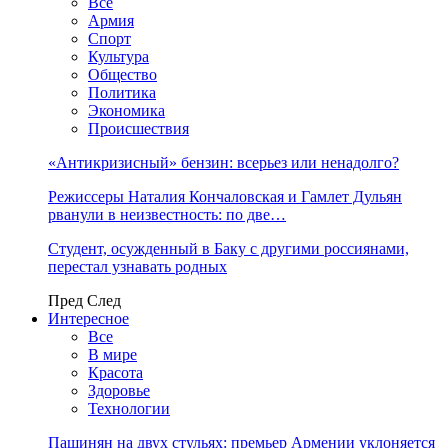
Все
Армия
Спорт
Культура
Общество
Политика
Экономика
Происшествия
«Антикризисный» бензин: всерьез или ненадолго?
Режиссеры Наталия Кончаловская и Гамлет Дульян
рванули в неизвестность: по две…
Студент, осужденный в Баку с другими россиянами,
перестал узнавать родных
Пред
След
Интересное
Все
В мире
Красота
Здоровье
Технологии
Пашинян на двух стульях: премьер Армении уклоняется