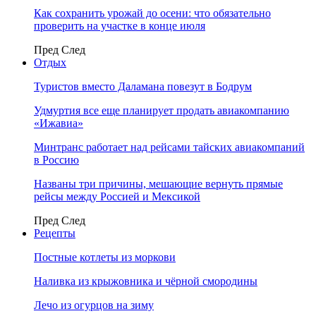
Как сохранить урожай до осени: что обязательно
проверить на участке в конце июля
Пред
След
Отдых
Туристов вместо Даламана повезут в Бодрум
Удмуртия все еще планирует продать авиакомпанию
«Ижавиа»
Минтранс работает над рейсами тайских авиакомпаний
в Россию
Названы три причины, мешающие вернуть прямые
рейсы между Россией и Мексикой
Пред
След
Рецепты
Постные котлеты из моркови
Наливка из крыжовника и чёрной смородины
Лечо из огурцов на зиму