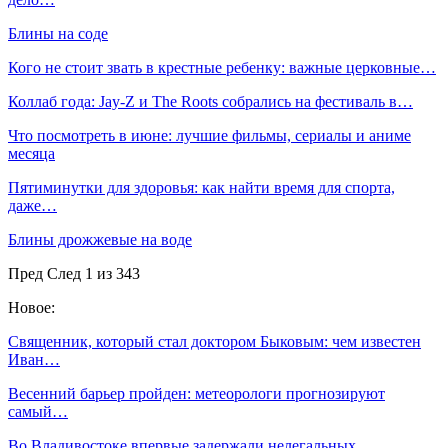
Блины на соде
Кого не стоит звать в крестные ребенку: важные церковные…
Коллаб года: Jay-Z и The Roots собрались на фестиваль в…
Что посмотреть в июне: лучшие фильмы, сериалы и аниме
месяца
Пятиминутки для здоровья: как найти время для спорта,
даже…
Блины дрожжевые на воде
Пред
След
1 из 343
Новое:
Священник, который стал доктором Быковым: чем известен
Иван…
Весенний барьер пройден: метеорологи прогнозируют
самый…
Во Владивостоке впервые задержали нелегальных