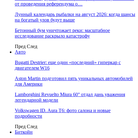
от проведения референдума о…
Лунный календарь рыбалки на август 2026: когда шансы
на богатый улов будут выше
Бетонный бум уничтожает реки: масштабное
исследование раскрыло катастрофу
Пред
След
Авто
Bugatti Destrier: еще один «последний» гиперкар с
двигателем W16
Aston Martin подготовил пять уникальных автомобилей
для Америки
Lamborghini Revuelto Miura 60° отдал дань уважения
легендарной модели
Volkswagen ID. Aura T6: фото салона и новые
подробности
Пред
След
Биткойн