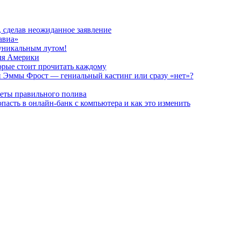
, сделав неожиданное заявление
авиа»
 уникальным лутом!
для Америки
орые стоит прочитать каждому
и Эммы Фрост — гениальный кастинг или сразу «нет»?
реты правильного полива
пасть в онлайн-банк с компьютера и как это изменить