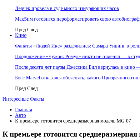
Лерчек провела в суде много изнуряющих часов
МакSим готовится переформатировать свою автобиогра
Пред
След
Кино
Фанаты «Людей Икс» разделились: Самара Уивинг в р
Продолжение «Чужой: Ромул» никто не отменял — в студ
После десяти лет паузы Джессика Бил вернулась в кино
Босс Marvel отказался объяснять, какого Призрачного го
Пред
След
Интересные Факты
Главная
Авто
К премьере готовится среднеразмерная модель MG 07
К премьере готовится среднеразмерная