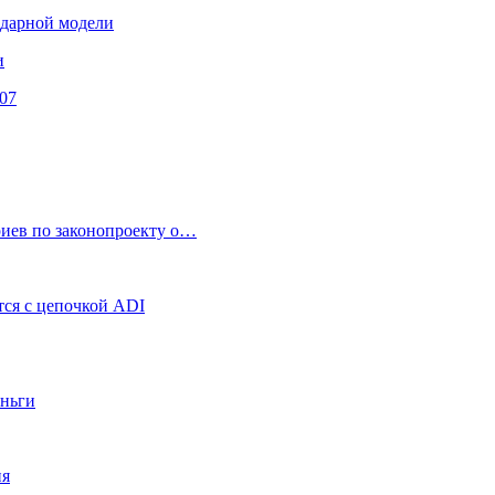
ендарной модели
и
07
риев по законопроекту о…
ся с цепочкой ADI
еньги
ия