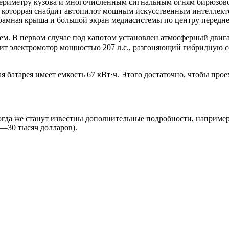
 периметру кузова и многочисленным сигнальным огням бирюзов
, которрая снабдит автопилот мощным искусственным интеллек
рамная крыша и большой экран медиасистемы по центру передне
 В первом случае под капотом установлен атмосферный двигате
ит электромотор мощностью 207 л.с., разгоняющий гибридную се
ая батарея имеет емкость 67 кВт⋅ч. Этого достаточно, чтобы про
огда же станут известны дополнительные подробности, например 
2—30 тысяч долларов).