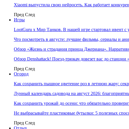
Xiaomi выпустила свою нейросеть. Как работает конкуре
Пред
След
Игры
LootGuru x Мир Танков. В нашей игре стартовал ивент с
Что посмотреть в августе: лучшие фильмы, сериалы и ан
Обзор «Жизнь и страдания принца Джериана». Нарратив
Обзор Denshattack! Поезд-трюкач довезет вас до станции
Пред
След
Огород
Как сохранить пышное цветение роз в летнюю жару: сек
Лунный календарь садовода на август 2026: благоприятн
Как сохранить урожай до осени: что обязательно провери
Не выбрасывайте пластиковые бутылки: 5 полезных спос
Пред
След
Отдых