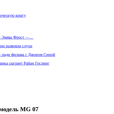
фическую книгу
оли Эммы Фрост —…
ии развеяли слухи
 — ради фильма с Джоном Синой
нщика сыграет Райан Гослинг
 модель MG 07