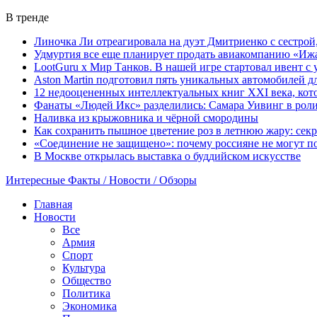
В тренде
Линочка Ли отреагировала на дуэт Дмитриенко с сестрой
Удмуртия все еще планирует продать авиакомпанию «Иж
LootGuru x Мир Танков. В нашей игре стартовал ивент с
Aston Martin подготовил пять уникальных автомобилей 
12 недооцененных интеллектуальных книг XXI века, кот
Фанаты «Людей Икс» разделились: Самара Уивинг в рол
Наливка из крыжовника и чёрной смородины
Как сохранить пышное цветение роз в летнюю жару: сек
«Соединение не защищено»: почему россияне не могут по
В Москве открылась выставка о буддийском искусстве
Интересные Факты / Новости / Обзоры
Главная
Новости
Все
Армия
Спорт
Культура
Общество
Политика
Экономика