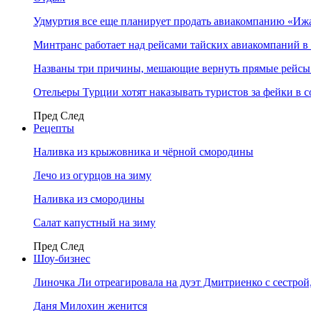
Удмуртия все еще планирует продать авиакомпанию «Иж
Минтранс работает над рейсами тайских авиакомпаний в
Названы три причины, мешающие вернуть прямые рейсы
Отельеры Турции хотят наказывать туристов за фейки в с
Пред
След
Рецепты
Наливка из крыжовника и чёрной смородины
Лечо из огурцов на зиму
Наливка из смородины
Салат капустный на зиму
Пред
След
Шоу-бизнес
Линочка Ли отреагировала на дуэт Дмитриенко с сестрой
Даня Милохин женится