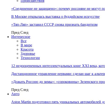
Происшествия
«Соединение не защищено»: почему россияне не могут п
В Москве открылась выставка о буддийском искусстве
«Тяп-Ляп» заставил СССР снова признать бандитизм
Пред
След
Интересное
Все
В мире
Красота
Здоровье
Технологии
12 недооцененных интеллектуальных книг XXI века, кот
Дистанционное управление нервами: сделан шаг к альт
«Дожать Россию до зимы»: «сороковины» Зеленского пр
Пред
След
Авто
Aston Martin подготовил пять уникальных автомобилей 