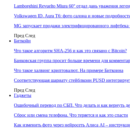
Lamborghini Revuelto Miura 60° отдал дань уважения лег
Volkswagen ID. Aura T6: фото салона и новые подробност
MG запускает продажи электрифицированного лифтбека 
Пред
След
Биткойн
Что такое алгоритм SHA-256 и как это связано с Bitcoin?
Банковская группа просит больше времени для коммента
Что такое халвинг криптовалют. На примере Биткоина
Соответствующая шариату стейблкоин PUSD интегрирует
Пред
След
Гаджеты
Ошибочный перевод по СБП. Что делать и как вернуть д
Сброс или смена телефона. Что теряется и как это спасти
Как изменить фото через нейросеть Алиса AI – инструкц