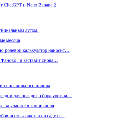
нт ChatGPT и Nano Banana 2
 уникальным лутом!
име месяца
но-ролевой калькулятор наносит…
 «Фаново» и заставит снова…
реты правильного полива
ые дни для посадок, сбора урожая…
ть на участке в конце июля
обов использовать их в саду и…