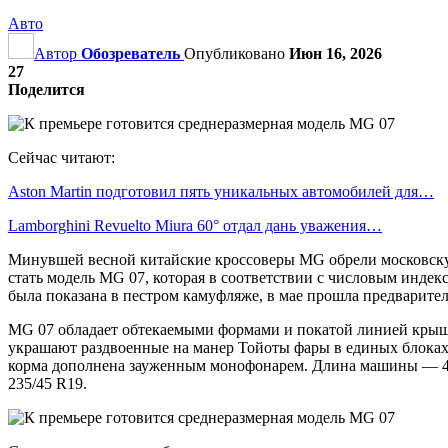
Авто
Автор
Обозреватель
Опубликовано
Июн 16, 2026
27
Поделится
Сейчас читают:
Aston Martin подготовил пять уникальных автомобилей для…
Lamborghini Revuelto Miura 60° отдал дань уважения…
Минувшей весной китайские кроссоверы MG обрели московску
стать модель MG 07, которая в соответствии с числовым индек
была показана в пестром камуфляже, в мае прошла предварит
MG 07 обладает обтекаемыми формами и покатой линией крыши,
украшают раздвоенные на манер Тойоты фары в единых блоках
корма дополнена зауженным монофонарем. Длина машины — 48
235/45 R19.