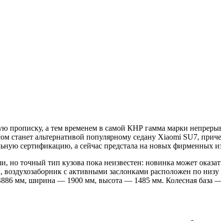
ю прописку, а тем временем в самой КНР гамма марки непрер
сом станет альтернативой популярному cедану Xiaomi SU7, прич
ельную сертификацию, а сейчас предстала на новых фирменных 
 но точный тип кузова пока неизвестен: новинка может оказать
, воздухозаборник с активными заслонками расположен по низу
86 мм, ширина — 1900 мм, высота — 1485 мм. Колесная база —