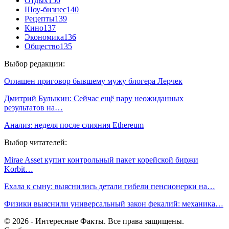
Отдых
150
Шоу-бизнес
140
Рецепты
139
Кино
137
Экономика
136
Общество
135
Выбор редакции:
Оглашен приговор бывшему мужу блогера Лерчек
Дмитрий Булыкин: Сейчас ещё пару неожиданных
результатов на…
Анализ: неделя после слияния Ethereum
Выбор читателей:
Mirae Asset купит контрольный пакет корейской биржи
Korbit…
Ехала к сыну: выяснились детали гибели пенсионерки на…
Физики выяснили универсальный закон фекалий: механика…
© 2026 - Интересные Факты. Все права защищены.