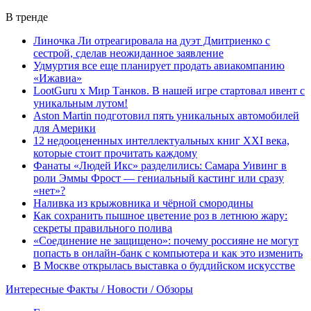
В тренде
Линочка Ли отреагировала на дуэт Дмитриенко с
сестрой, сделав неожиданное заявление
Удмуртия все еще планирует продать авиакомпанию
«Ижавиа»
LootGuru x Мир Танков. В нашей игре стартовал ивент с
уникальным лутом!
Aston Martin подготовил пять уникальных автомобилей
для Америки
12 недооцененных интеллектуальных книг XXI века,
которые стоит прочитать каждому
Фанаты «Людей Икс» разделились: Самара Уивинг в
роли Эммы Фрост — гениальный кастинг или сразу
«нет»?
Наливка из крыжовника и чёрной смородины
Как сохранить пышное цветение роз в летнюю жару:
секреты правильного полива
«Соединение не защищено»: почему россияне не могут
попасть в онлайн-банк с компьютера и как это изменить
В Москве открылась выставка о буддийском искусстве
Интересные Факты / Новости / Обзоры