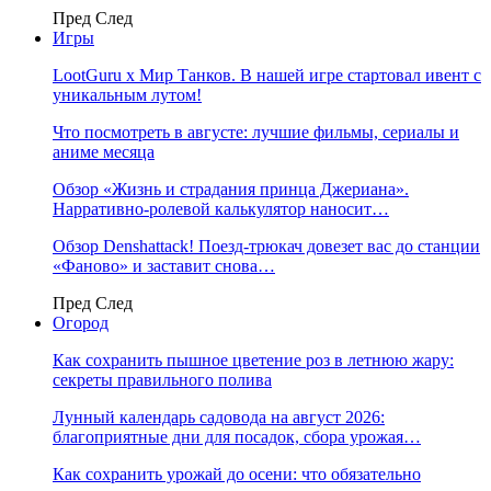
Пред
След
Игры
LootGuru x Мир Танков. В нашей игре стартовал ивент с
уникальным лутом!
Что посмотреть в августе: лучшие фильмы, сериалы и
аниме месяца
Обзор «Жизнь и страдания принца Джериана».
Нарративно-ролевой калькулятор наносит…
Обзор Denshattack! Поезд-трюкач довезет вас до станции
«Фаново» и заставит снова…
Пред
След
Огород
Как сохранить пышное цветение роз в летнюю жару:
секреты правильного полива
Лунный календарь садовода на август 2026:
благоприятные дни для посадок, сбора урожая…
Как сохранить урожай до осени: что обязательно