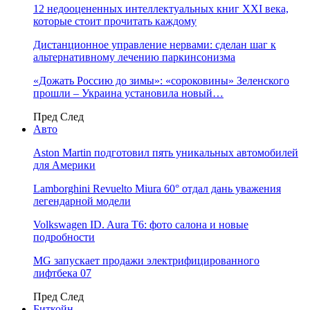
12 недооцененных интеллектуальных книг XXI века,
которые стоит прочитать каждому
Дистанционное управление нервами: сделан шаг к
альтернативному лечению паркинсонизма
«Дожать Россию до зимы»: «сороковины» Зеленского
прошли – Украина установила новый…
Пред
След
Авто
Aston Martin подготовил пять уникальных автомобилей
для Америки
Lamborghini Revuelto Miura 60° отдал дань уважения
легендарной модели
Volkswagen ID. Aura T6: фото салона и новые
подробности
MG запускает продажи электрифицированного
лифтбека 07
Пред
След
Биткойн