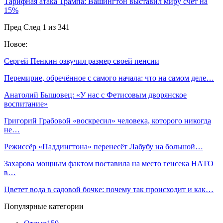
Тарифная атака Трампа: Вашингтон выставил миру счет на
15%
Пред
След
1 из 341
Новое:
Сергей Пенкин озвучил размер своей пенсии
Перемирие, обречённое с самого начала: что на самом деле…
Анатолий Бышовец: «У нас с Фетисовым дворянское
воспитание»
Григорий Грабовой «воскресил» человека, которого никогда
не…
Режиссёр «Паддингтона» перенесёт Лабубу на большой…
Захарова мощным фактом поставила на место генсека НАТО
в…
Цветет вода в садовой бочке: почему так происходит и как…
Популярные категории