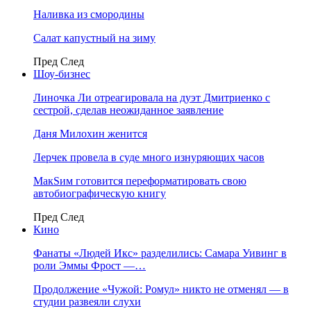
Наливка из смородины
Салат капустный на зиму
Пред
След
Шоу-бизнес
Линочка Ли отреагировала на дуэт Дмитриенко с
сестрой, сделав неожиданное заявление
Даня Милохин женится
Лерчек провела в суде много изнуряющих часов
МакSим готовится переформатировать свою
автобиографическую книгу
Пред
След
Кино
Фанаты «Людей Икс» разделились: Самара Уивинг в
роли Эммы Фрост —…
Продолжение «Чужой: Ромул» никто не отменял — в
студии развеяли слухи