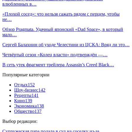
влюбленных в…
«Плохой сосед»: что нельзя сажать рядом с перцем, чтобы
не…
Обзор Pragmata. Удачный японский «Dad Space», в который
мало…
Сергей Балахнин об уходе Челестини из ЦСКА: Вряд ли это…
Четвёртый сезон «Колец власти» подтверждён —…
В сеть утек фрагмент трейлера Assassin’s Creed Black…
Популярные категории
Отдых
152
Шоу-бизнес
142
Рецепты
141
Кино
139
Экономика
138
Общество
137
Выбор редакции:
Супружеская пара подала в суд на соседку из-за