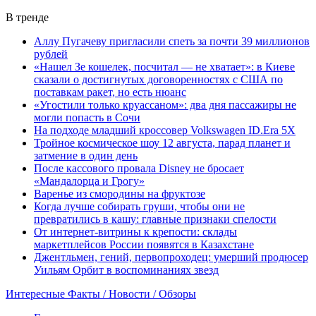
В тренде
Аллу Пугачеву пригласили спеть за почти 39 миллионов
рублей
«Нашел Зе кошелек, посчитал — не хватает»: в Киеве
сказали о достигнутых договоренностях с США по
поставкам ракет, но есть нюанс
«Угостили только круассаном»: два дня пассажиры не
могли попасть в Сочи
На подходе младший кроссовер Volkswagen ID.Era 5X
Тройное космическое шоу 12 августа, парад планет и
затмение в один день
После кассового провала Disney не бросает
«Мандалорца и Грогу»
Варенье из смородины на фруктозе
Когда лучше собирать груши, чтобы они не
превратились в кашу: главные признаки спелости
От интернет-витрины к крепости: склады
маркетплейсов России появятся в Казахстане
Джентльмен, гений, первопроходец: умерший продюсер
Уильям Орбит в воспоминаниях звезд
Интересные Факты / Новости / Обзоры