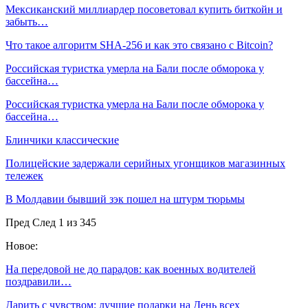
Мексиканский миллиардер посоветовал купить биткойн и
забыть…
Что такое алгоритм SHA-256 и как это связано с Bitcoin?
Российская туристка умерла на Бали после обморока у
бассейна…
Российская туристка умерла на Бали после обморока у
бассейна…
Блинчики классические
Полицейские задержали серийных угонщиков магазинных
тележек
В Молдавии бывший зэк пошел на штурм тюрьмы
Пред
След
1 из 345
Новое:
На передовой не до парадов: как военных водителей
поздравили…
Дарить с чувством: лучшие подарки на День всех