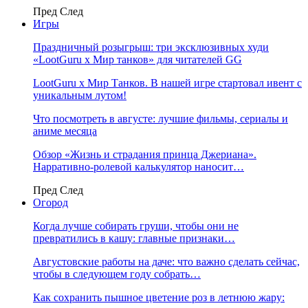
Пред
След
Игры
Праздничный розыгрыш: три эксклюзивных худи
«LootGuru х Мир танков» для читателей GG
LootGuru x Мир Танков. В нашей игре стартовал ивент с
уникальным лутом!
Что посмотреть в августе: лучшие фильмы, сериалы и
аниме месяца
Обзор «Жизнь и страдания принца Джериана».
Нарративно-ролевой калькулятор наносит…
Пред
След
Огород
Когда лучше собирать груши, чтобы они не
превратились в кашу: главные признаки…
Августовские работы на даче: что важно сделать сейчас,
чтобы в следующем году собрать…
Как сохранить пышное цветение роз в летнюю жару: