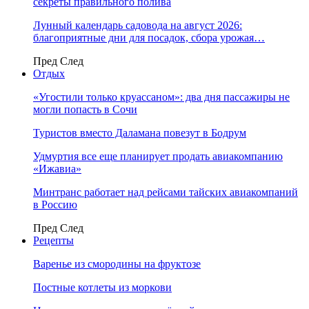
секреты правильного полива
Лунный календарь садовода на август 2026:
благоприятные дни для посадок, сбора урожая…
Пред
След
Отдых
«Угостили только круассаном»: два дня пассажиры не
могли попасть в Сочи
Туристов вместо Даламана повезут в Бодрум
Удмуртия все еще планирует продать авиакомпанию
«Ижавиа»
Минтранс работает над рейсами тайских авиакомпаний
в Россию
Пред
След
Рецепты
Варенье из смородины на фруктозе
Постные котлеты из моркови