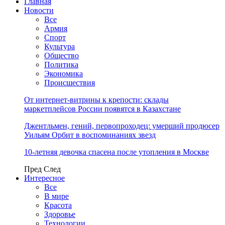
Главная
Новости
Все
Армия
Спорт
Культура
Общество
Политика
Экономика
Происшествия
От интернет-витрины к крепости: склады
маркетплейсов России появятся в Казахстане
Джентльмен, гений, первопроходец: умерший продюсер
Уильям Орбит в воспоминаниях звезд
10-летняя девочка спасена после утопления в Москве
Пред
След
Интересное
Все
В мире
Красота
Здоровье
Технологии