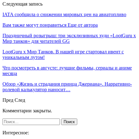
Следующая запись
IATA сообщила о снижении мировых цен на авиатопливо
Вам также могут понравиться
Еще от автора
Праздничный розыгрыш: три эксклюзивных худи «LootGuru х
Мир танков» для читателей GG
LootGuru x Мир Танков. В нашей игре стартовал ивент с
уникальным лутом!
Что посмотреть в августе: лучшие фильмы, сериалы и аниме
месяца
Обзор «Жизнь и страдания принца Джериана». Нарративно-
ролевой калькулятор наносит…
Пред
След
Комментарии закрыты.
Интересное: