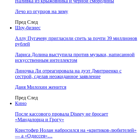
Наливка из крыжовника и чёрной смородины
Лечо из огурцов на зиму
Пред
След
Шоу-бизнес
Аллу Пугачеву пригласили спеть за почти 39 миллионов
рублей
Лариса Долина выступила против музыки, написанной
искусственным интеллектом
Линочка Ли отреагировала на дуэт Дмитриенко с
сестрой, сделав неожиданное заявление
Даня Милохин женится
Пред
След
Кино
После кассового провала Disney не бросает
«Мандалорца и Грогу»
Кристофер Нолан набросился на «критиков-любителей»
— а «Одиссея»…