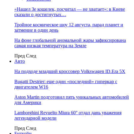
«Нашел Зе кошелек, посчитал — не хватает»: в Киеве
сказали о достигнутых…
Тройное космическое шоу 12 августа, парад планет и
затмение в один день
На фоне глобальной аномальной жары зафиксирована
самая низкая температура на Земле
Пред
След
Авто
На подходе младший кроссовер Volkswagen ID.Era 5X
Bugatti Destrier: еще один «последний» гиперкар с
двигателем W16
Aston Martin подготовил пять уникальных автомобилей
для Америки
Lamborghini Revuelto Miura 60° отдал дань уважения
легендарной модели
Пред
След
Биткойн