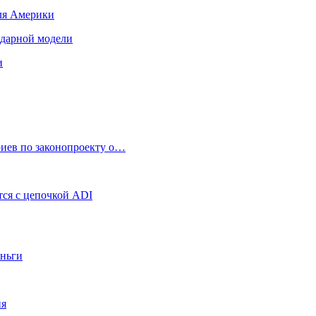
для Америки
ендарной модели
и
риев по законопроекту о…
ся с цепочкой ADI
еньги
ия