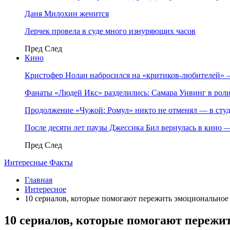
Даня Милохин женится
Лерчек провела в суде много изнуряющих часов
Пред
След
Кино
Кристофер Нолан набросился на «критиков-любителей»
Фанаты «Людей Икс» разделились: Самара Уивинг в р
Продолжение «Чужой: Ромул» никто не отменял — в студ
После десяти лет паузы Джессика Бил вернулась в кино
Пред
След
Интересные Факты
Главная
Интересное
10 сериалов, которые помогают пережить эмоциональное 
10 сериалов, которые помогают пережи