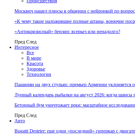
Происшествия
Москвич нашел плюсы в общении с нейронкой по вопрос
«К чему такие наложившие полные штаны, вонючие пос
«Антикризисный» бензин: всерьез или ненадолго?
Пред
След
Интересное
Все
В мире
Красота
Здоровье
Технологии
Пашинян на двух стульях: премьер Армении уклоняется 
Лунный календарь рыбалки на август 2026: когда шансы 
Бетонный бум уничтожает реки: масштабное исследовани
Пред
След
Авто
Bugatti Destrier: еще один «последний» гиперкар с двига