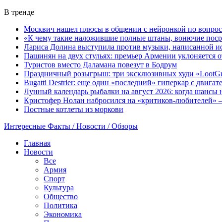
В тренде
Москвич нашел плюсы в общении с нейронкой по вопрос
«К чему такие наложившие полные штаны, вонючие поср
Лариса Долина выступила против музыки, написанной и
Пашинян на двух стульях: премьер Армении уклоняется 
Туристов вместо Даламана повезут в Бодрум
Праздничный розыгрыш: три эксклюзивных худи «LootGu
Bugatti Destrier: еще один «последний» гиперкар с двига
Лунный календарь рыбалки на август 2026: когда шансы 
Кристофер Нолан набросился на «критиков-любителей» —
Постные котлеты из моркови
Интересные Факты / Новости / Обзоры
Главная
Новости
Все
Армия
Спорт
Культура
Общество
Политика
Экономика