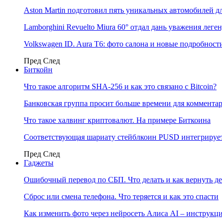
Aston Martin подготовил пять уникальных автомобилей 
Lamborghini Revuelto Miura 60° отдал дань уважения лег
Volkswagen ID. Aura T6: фото салона и новые подробност
Пред
След
Биткойн
Что такое алгоритм SHA-256 и как это связано с Bitcoin?
Банковская группа просит больше времени для коммента
Что такое халвинг криптовалют. На примере Биткоина
Соответствующая шариату стейблкоин PUSD интегрирует
Пред
След
Гаджеты
Ошибочный перевод по СБП. Что делать и как вернуть д
Сброс или смена телефона. Что теряется и как это спасти
Как изменить фото через нейросеть Алиса AI – инструкц