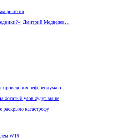
ам религии
редники?»: Дмитрий Медведев…
от проведения референдума о…
на богатый улов будут выше
е раскрыло катастрофу
телем W16