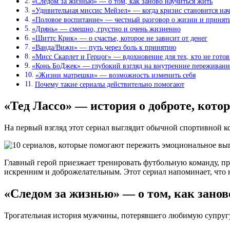
«Следом за жизнью» — о том, как заново научиться жить
«Удивительная миссис Мейзел» — когда кризис становится на
«Половое воспитание» — честный разговор о жизни и принят
«Дрянь» — смешно, грустно и очень жизненно
«Шиттс Крик» — о счастье, которое не зависит от денег
«Ванда/Вижн» — путь через боль к принятию
«Мисс Скарлет и Герцог» — вдохновение для тех, кто не готов
«Конь БоДжек» — глубокий взгляд на внутренние переживани
«Жизни матрешки» — возможность изменить себя
Почему такие сериалы действительно помогают
«Тед Лассо» — история о доброте, кото
На первый взгляд этот сериал выглядит обычной спортивной ко
Главный герой приезжает тренировать футбольную команду, пр
искренним и доброжелательным. Этот сериал напоминает, что на
«Следом за жизнью» — о том, как зано
Трогательная история мужчины, потерявшего любимую супругу,