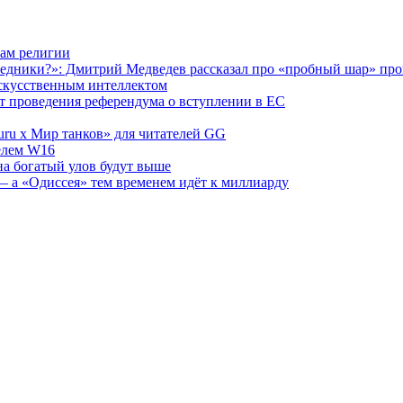
ам религии
едники?»: Дмитрий Медведев рассказал про «пробный шар» про
скусственным интеллектом
от проведения референдума о вступлении в ЕС
ru х Мир танков» для читателей GG
телем W16
на богатый улов будут выше
 а «Одиссея» тем временем идёт к миллиарду