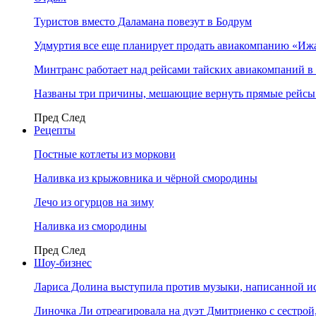
Туристов вместо Даламана повезут в Бодрум
Удмуртия все еще планирует продать авиакомпанию «Иж
Минтранс работает над рейсами тайских авиакомпаний в
Названы три причины, мешающие вернуть прямые рейсы
Пред
След
Рецепты
Постные котлеты из моркови
Наливка из крыжовника и чёрной смородины
Лечо из огурцов на зиму
Наливка из смородины
Пред
След
Шоу-бизнес
Лариса Долина выступила против музыки, написанной и
Линочка Ли отреагировала на дуэт Дмитриенко с сестрой