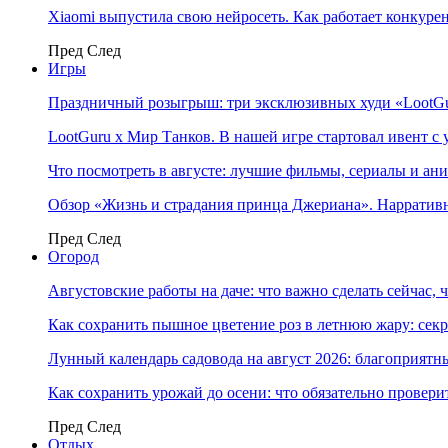
Xiaomi выпустила свою нейросеть. Как работает конкуре
Пред
След
Игры
Праздничный розыгрыш: три эксклюзивных худи «LootGu
LootGuru x Мир Танков. В нашей игре стартовал ивент с
Что посмотреть в августе: лучшие фильмы, сериалы и ан
Обзор «Жизнь и страдания принца Джериана». Нарратив
Пред
След
Огород
Августовские работы на даче: что важно сделать сейчас,
Как сохранить пышное цветение роз в летнюю жару: сек
Лунный календарь садовода на август 2026: благоприятн
Как сохранить урожай до осени: что обязательно провери
Пред
След
Отдых