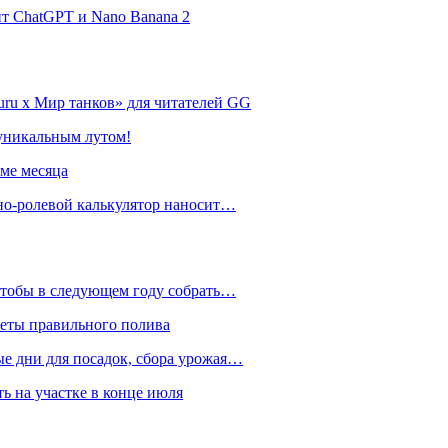
нт ChatGPT и Nano Banana 2
ru х Мир танков» для читателей GG
 уникальным лутом!
име месяца
но-ролевой калькулятор наносит…
 чтобы в следующем году собрать…
реты правильного полива
ые дни для посадок, сбора урожая…
ть на участке в конце июля