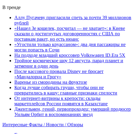
В тренде
Аллу Пугачеву пригласили спеть за почти 39 миллионов
рублей
«Нашел Зе кошелек, посчитал — не хватает»: в Киеве
сказали о достигнутых договоренностях с США по
поставкам ракет, но есть нюанс
«Угостили только круассаном»: два дня пассажиры не
могли попасть в Сочи
На подходе младший кроссовер Volkswagen ID.Era 5X
Тройное космическое шоу 12 августа, парад планет и
затмение в один день
После кассового провала Disney не бросает
«Мандалорца и Грогу»
Варенье из смородины на фруктозе
Когда лучше собирать груши, чтобы они не
превратились в кашу: главные признаки спелости
От интернет-витрины к крепости: склады
маркетплейсов России появятся в Казахстане
Джентльмен, гений, первопроходец: умерший продюсер
Уильям Орбит в воспоминаниях звезд
Интересные Факты / Новости / Обзоры