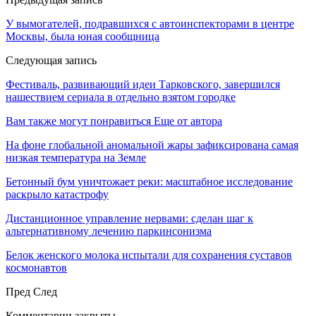
У вымогателей, подравшихся с автоинспекторами в центре
Москвы, была юная сообщница
Следующая запись
Фестиваль, развивающий идеи Тарковского, завершился
нашествием сериала в отдельно взятом городке
Вам также могут понравиться
Еще от автора
На фоне глобальной аномальной жары зафиксирована самая
низкая температура на Земле
Бетонный бум уничтожает реки: масштабное исследование
раскрыло катастрофу
Дистанционное управление нервами: сделан шаг к
альтернативному лечению паркинсонизма
Белок женского молока испытали для сохранения суставов
космонавтов
Пред
След
Комментарии закрыты.