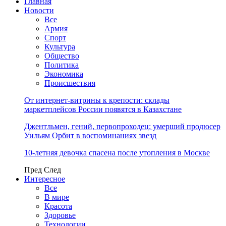
Главная
Новости
Все
Армия
Спорт
Культура
Общество
Политика
Экономика
Происшествия
От интернет-витрины к крепости: склады
маркетплейсов России появятся в Казахстане
Джентльмен, гений, первопроходец: умерший продюсер
Уильям Орбит в воспоминаниях звезд
10-летняя девочка спасена после утопления в Москве
Пред
След
Интересное
Все
В мире
Красота
Здоровье
Технологии