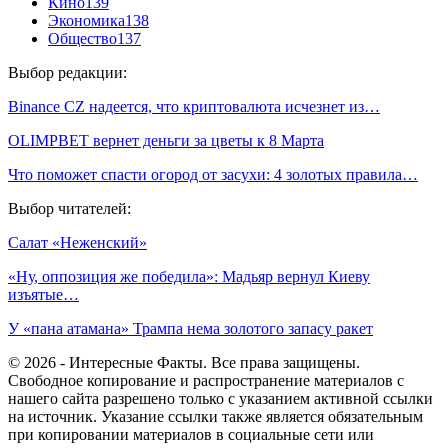
Кино
139
Экономика
138
Общество
137
Выбор редакции:
Binance CZ надеется, что криптовалюта исчезнет из…
OLIMPBET вернет деньги за цветы к 8 Марта
Что поможет спасти огород от засухи: 4 золотых правила…
Выбор читателей:
Салат «Неженский»
«Ну, оппозиция же победила»: Мадьяр вернул Киеву
изъятые…
У «пана атамана» Трампа нема золотого запасу ракет
© 2026 - Интересные Факты. Все права защищены.
Свободное копирование и распространение материалов с
нашего сайта разрешено только с указанием активной ссылки
на источник. Указание ссылки также является обязательным
при копировании материалов в социальные сети или