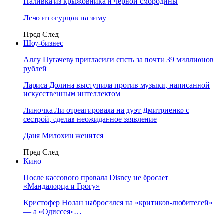
Наливка из крыжовника и чёрной смородины
Лечо из огурцов на зиму
Пред
След
Шоу-бизнес
Аллу Пугачеву пригласили спеть за почти 39 миллионов
рублей
Лариса Долина выступила против музыки, написанной
искусственным интеллектом
Линочка Ли отреагировала на дуэт Дмитриенко с
сестрой, сделав неожиданное заявление
Даня Милохин женится
Пред
След
Кино
После кассового провала Disney не бросает
«Мандалорца и Грогу»
Кристофер Нолан набросился на «критиков-любителей»
— а «Одиссея»…