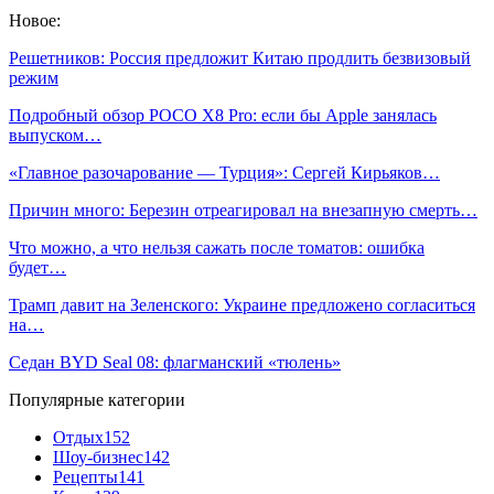
Новое:
Решетников: Россия предложит Китаю продлить безвизовый
режим
Подробный обзор POCO X8 Pro: если бы Apple занялась
выпуском…
«Главное разочарование — Турция»: Сергей Кирьяков…
Причин много: Березин отреагировал на внезапную смерть…
Что можно, а что нельзя сажать после томатов: ошибка
будет…
Трамп давит на Зеленского: Украине предложено согласиться
на…
Седан BYD Seal 08: флагманский «тюлень»
Популярные категории
Отдых
152
Шоу-бизнес
142
Рецепты
141