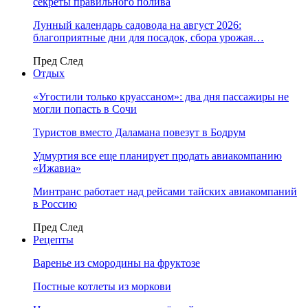
секреты правильного полива
Лунный календарь садовода на август 2026:
благоприятные дни для посадок, сбора урожая…
Пред
След
Отдых
«Угостили только круассаном»: два дня пассажиры не
могли попасть в Сочи
Туристов вместо Даламана повезут в Бодрум
Удмуртия все еще планирует продать авиакомпанию
«Ижавиа»
Минтранс работает над рейсами тайских авиакомпаний
в Россию
Пред
След
Рецепты
Варенье из смородины на фруктозе
Постные котлеты из моркови