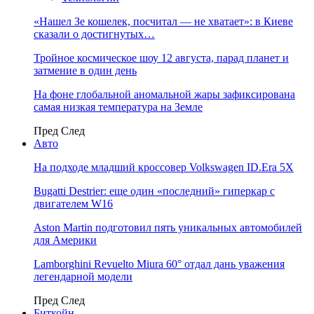
«Нашел Зе кошелек, посчитал — не хватает»: в Киеве
сказали о достигнутых…
Тройное космическое шоу 12 августа, парад планет и
затмение в один день
На фоне глобальной аномальной жары зафиксирована
самая низкая температура на Земле
Пред
След
Авто
На подходе младший кроссовер Volkswagen ID.Era 5X
Bugatti Destrier: еще один «последний» гиперкар с
двигателем W16
Aston Martin подготовил пять уникальных автомобилей
для Америки
Lamborghini Revuelto Miura 60° отдал дань уважения
легендарной модели
Пред
След
Биткойн