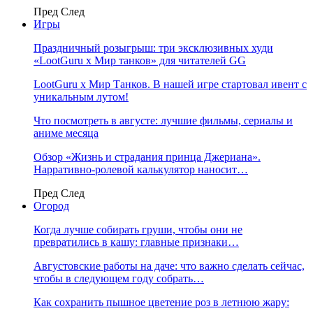
Пред
След
Игры
Праздничный розыгрыш: три эксклюзивных худи
«LootGuru х Мир танков» для читателей GG
LootGuru x Мир Танков. В нашей игре стартовал ивент с
уникальным лутом!
Что посмотреть в августе: лучшие фильмы, сериалы и
аниме месяца
Обзор «Жизнь и страдания принца Джериана».
Нарративно-ролевой калькулятор наносит…
Пред
След
Огород
Когда лучше собирать груши, чтобы они не
превратились в кашу: главные признаки…
Августовские работы на даче: что важно сделать сейчас,
чтобы в следующем году собрать…
Как сохранить пышное цветение роз в летнюю жару: