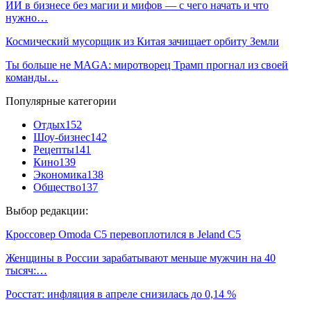
ИИ в бизнесе без магии и мифов — с чего начать и что
нужно…
Космический мусорщик из Китая зачищает орбиту Земли
Ты больше не MAGA: миротворец Трамп прогнал из своей
команды…
Популярные категории
Отдых
152
Шоу-бизнес
142
Рецепты
141
Кино
139
Экономика
138
Общество
137
Выбор редакции:
Кроссовер Omoda C5 перевоплотился в Jeland C5
Женщины в России зарабатывают меньше мужчин на 40
тысяч:…
Росстат: инфляция в апреле снизилась до 0,14 %