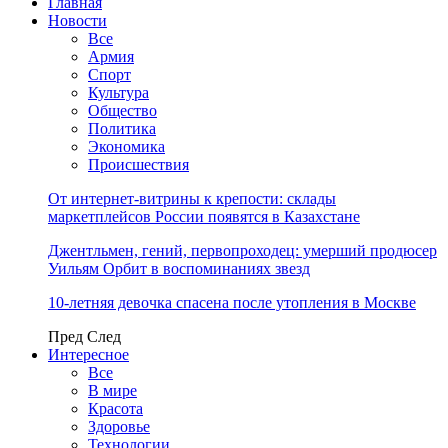
Главная
Новости
Все
Армия
Спорт
Культура
Общество
Политика
Экономика
Происшествия
От интернет-витрины к крепости: склады
маркетплейсов России появятся в Казахстане
Джентльмен, гений, первопроходец: умерший продюсер
Уильям Орбит в воспоминаниях звезд
10-летняя девочка спасена после утопления в Москве
Пред
След
Интересное
Все
В мире
Красота
Здоровье
Технологии