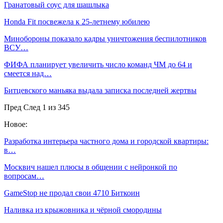
Гранатовый соус для шашлыка
Honda Fit посвежела к 25-летнему юбилею
Минобороны показало кадры уничтожения беспилотников
ВСУ…
ФИФА планирует увеличить число команд ЧМ до 64 и
смеется над…
Битцевского маньяка выдала записка последней жертвы
Пред
След
1 из 345
Новое:
Разработка интерьера частного дома и городской квартиры:
в…
Москвич нашел плюсы в общении с нейронкой по
вопросам…
GameStop не продал свои 4710 Биткоин
Наливка из крыжовника и чёрной смородины