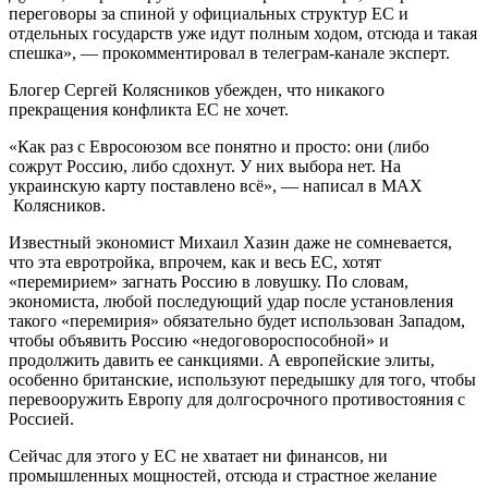
переговоры за спиной у официальных структур ЕС и
отдельных государств уже идут полным ходом, отсюда и такая
спешка», — прокомментировал в телеграм-канале эксперт.
Блогер Сергей Колясников убежден, что никакого
прекращения конфликта ЕС не хочет.
«Как раз с Евросоюзом все понятно и просто: они (либо
сожрут Россию, либо сдохнут. У них выбора нет. На
украинскую карту поставлено всё», — написал в МАХ
Колясников.
Известный экономист Михаил Хазин даже не сомневается,
что эта евротройка, впрочем, как и весь ЕС, хотят
«перемирием» загнать Россию в ловушку. По словам,
экономиста, любой последующий удар после установления
такого «перемирия» обязательно будет использован Западом,
чтобы объявить Россию «недоговороспособной» и
продолжить давить ее санкциями. А европейские элиты,
особенно британские, используют передышку для того, чтобы
перевооружить Европу для долгосрочного противостояния с
Россией.
Сейчас для этого у ЕС не хватает ни финансов, ни
промышленных мощностей, отсюда и страстное желание