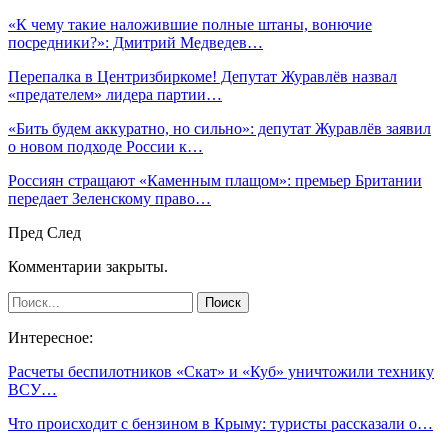
«К чему такие наложившие полные штаны, вонючие
посредники?»: Дмитрий Медведев…
Перепалка в Центризбиркоме! Депутат Журавлёв назвал
«предателем» лидера партии…
«Бить будем аккуратно, но сильно»: депутат Журавлёв заявил
о новом подходе России к…
Россиян стращают «Каменным плащом»: премьер Британии
передает Зеленскому право…
Пред
След
Комментарии закрыты.
Интересное:
Расчеты беспилотников «Скат» и «Куб» уничтожили технику
ВСУ…
Что происходит с бензином в Крыму: туристы рассказали о…