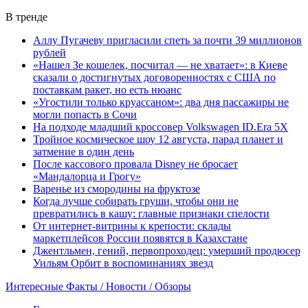
В тренде
Аллу Пугачеву пригласили спеть за почти 39 миллионов
рублей
«Нашел Зе кошелек, посчитал — не хватает»: в Киеве
сказали о достигнутых договоренностях с США по
поставкам ракет, но есть нюанс
«Угостили только круассаном»: два дня пассажиры не
могли попасть в Сочи
На подходе младший кроссовер Volkswagen ID.Era 5X
Тройное космическое шоу 12 августа, парад планет и
затмение в один день
После кассового провала Disney не бросает
«Мандалорца и Грогу»
Варенье из смородины на фруктозе
Когда лучше собирать груши, чтобы они не
превратились в кашу: главные признаки спелости
От интернет-витрины к крепости: склады
маркетплейсов России появятся в Казахстане
Джентльмен, гений, первопроходец: умерший продюсер
Уильям Орбит в воспоминаниях звезд
Интересные Факты / Новости / Обзоры