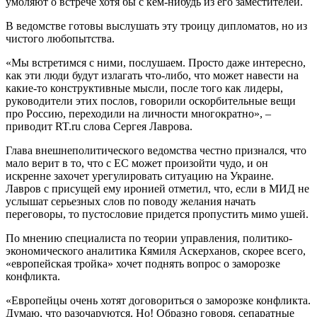
умоляют о встрече хотя бы с кем-нибудь из его заместителей.
В ведомстве готовы выслушать эту троицу дипломатов, но из
чистого любопытства.
«Мы встретимся с ними, послушаем. Просто даже интересно,
как эти люди будут излагать что-либо, что может навести на
какие-то конструктивные мысли, после того как лидеры,
руководители этих послов, говорили оскорбительные вещи
про Россию, переходили на личности многократно», –
приводит RT.ru слова Сергея Лаврова.
Глава внешнеполитического ведомства честно признался, что
мало верит в то, что с ЕС может произойти чудо, и он
искренне захочет урегулировать ситуацию на Украине.
Лавров с присущей ему иронией отметил, что, если в МИД не
услышат серьезных слов по поводу желания начать
переговоры, то пустословие придется пропустить мимо ушей.
По мнению специалиста по теории управления, политико-
экономического аналитика Кямиля Аскерханов, скорее всего,
«европейская тройка» хочет поднять вопрос о заморозке
конфликта.
«Европейцы очень хотят договориться о заморозке конфликта.
Думаю, что разочаруются. Но! Образно говоря, сепаратные