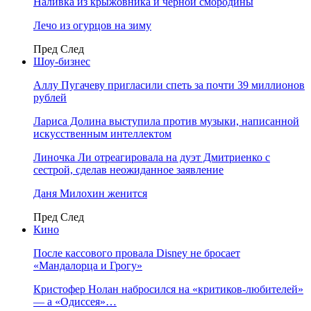
Наливка из крыжовника и чёрной смородины
Лечо из огурцов на зиму
Пред
След
Шоу-бизнес
Аллу Пугачеву пригласили спеть за почти 39 миллионов
рублей
Лариса Долина выступила против музыки, написанной
искусственным интеллектом
Линочка Ли отреагировала на дуэт Дмитриенко с
сестрой, сделав неожиданное заявление
Даня Милохин женится
Пред
След
Кино
После кассового провала Disney не бросает
«Мандалорца и Грогу»
Кристофер Нолан набросился на «критиков-любителей»
— а «Одиссея»…