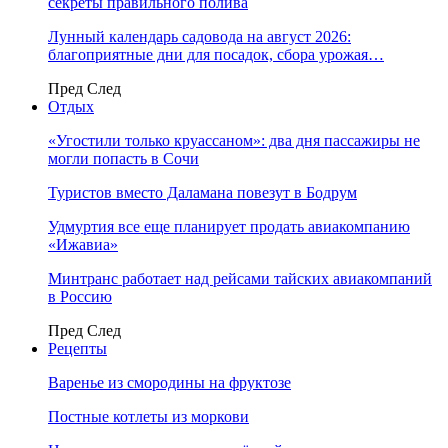
секреты правильного полива
Лунный календарь садовода на август 2026:
благоприятные дни для посадок, сбора урожая…
Пред
След
Отдых
«Угостили только круассаном»: два дня пассажиры не
могли попасть в Сочи
Туристов вместо Даламана повезут в Бодрум
Удмуртия все еще планирует продать авиакомпанию
«Ижавиа»
Минтранс работает над рейсами тайских авиакомпаний
в Россию
Пред
След
Рецепты
Варенье из смородины на фруктозе
Постные котлеты из моркови