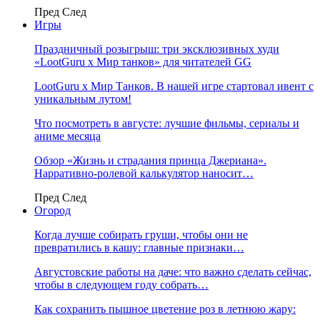
Пред
След
Игры
Праздничный розыгрыш: три эксклюзивных худи
«LootGuru х Мир танков» для читателей GG
LootGuru x Мир Танков. В нашей игре стартовал ивент с
уникальным лутом!
Что посмотреть в августе: лучшие фильмы, сериалы и
аниме месяца
Обзор «Жизнь и страдания принца Джериана».
Нарративно-ролевой калькулятор наносит…
Пред
След
Огород
Когда лучше собирать груши, чтобы они не
превратились в кашу: главные признаки…
Августовские работы на даче: что важно сделать сейчас,
чтобы в следующем году собрать…
Как сохранить пышное цветение роз в летнюю жару: