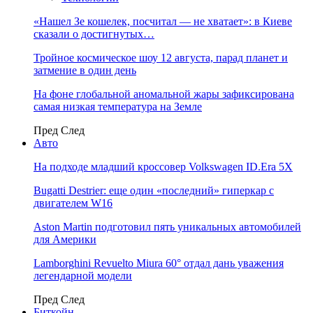
«Нашел Зе кошелек, посчитал — не хватает»: в Киеве
сказали о достигнутых…
Тройное космическое шоу 12 августа, парад планет и
затмение в один день
На фоне глобальной аномальной жары зафиксирована
самая низкая температура на Земле
Пред
След
Авто
На подходе младший кроссовер Volkswagen ID.Era 5X
Bugatti Destrier: еще один «последний» гиперкар с
двигателем W16
Aston Martin подготовил пять уникальных автомобилей
для Америки
Lamborghini Revuelto Miura 60° отдал дань уважения
легендарной модели
Пред
След
Биткойн