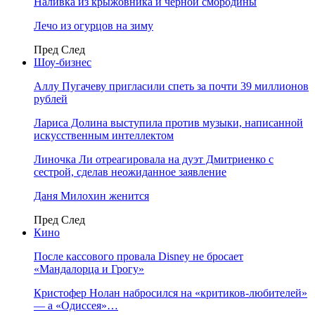
Наливка из крыжовника и чёрной смородины
Лечо из огурцов на зиму
Пред
След
Шоу-бизнес
Аллу Пугачеву пригласили спеть за почти 39 миллионов
рублей
Лариса Долина выступила против музыки, написанной
искусственным интеллектом
Линочка Ли отреагировала на дуэт Дмитриенко с
сестрой, сделав неожиданное заявление
Даня Милохин женится
Пред
След
Кино
После кассового провала Disney не бросает
«Мандалорца и Грогу»
Кристофер Нолан набросился на «критиков-любителей»
— а «Одиссея»…