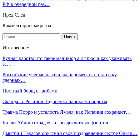
РФ в очередной раз…
Пред
След
Комментарии закрыты.
Интересное:
Ручная работа: что такое маникюр а-ля рюс и как ухаживать
за…
Российские ученые начали эксперименты по запуску
ядерных…
Постный борщ с грибами
Скандал с Региной Тодоренко набирает обороты
Травма Порро и усталость Ямаля: как Испания сохраняет…
Билли Айлиш страдает от неадекватных фанатов
Дмитрий Тарасов объяснил свое поздравление сестре Ольги…