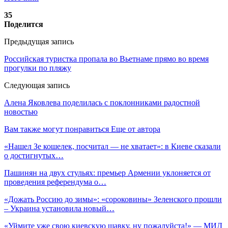
35
Поделится
Предыдущая запись
Российская туристка пропала во Вьетнаме прямо во время
прогулки по пляжу
Следующая запись
Алена Яковлева поделилась с поклонниками радостной
новостью
Вам также могут понравиться
Еще от автора
«Нашел Зе кошелек, посчитал — не хватает»: в Киеве сказали
о достигнутых…
Пашинян на двух стульях: премьер Армении уклоняется от
проведения референдума о…
«Дожать Россию до зимы»: «сороковины» Зеленского прошли
– Украина установила новый…
«Уймите уже свою киевскую шавку, ну пожалуйста!» — МИД