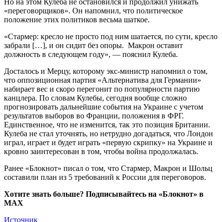
Но на этом Кулеба не остановился и продолжил унижать
«переговорщиков». Он напомнил, что политическое
положение этих политиков весьма шаткое.
«Стармер: кресло не просто под ним шатается, по сути, кресло
забрали […], и он сидит без опоры. Макрон оставит
должность в следующем году», — пояснил Кулеба.
Досталось и Мерцу, которому экс-министр напомнил о том,
что оппозиционная партия «Альтернатива для Германии»
набирает вес и скоро перегонит по популярности партию
канцлера. По словам Кулебы, сегодня вообще сложно
прогнозировать дальнейшие события на Украине с учетом
результатов выборов во Франции, положения в ФРГ.
Единственное, что не изменится, так это позиция Британии.
Кулеба не стал уточнять, но нетрудно догадаться, что Лондон
играл, играет и будет играть «первую скрипку» на Украине и
кровно заинтересован в том, чтобы война продолжалась.
Ранее «Блокнот» писал о том, что Стармер, Макрон и Шольц
составили план из 5 требований к России для переговоров.
Хотите знать больше? Подписывайтесь на «Блокнот» в
MAX
Источник