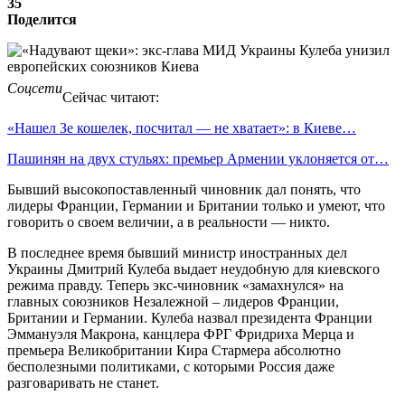
35
Поделится
Соцсети
Сейчас читают:
«Нашел Зе кошелек, посчитал — не хватает»: в Киеве…
Пашинян на двух стульях: премьер Армении уклоняется от…
Бывший высокопоставленный чиновник дал понять, что
лидеры Франции, Германии и Британии только и умеют, что
говорить о своем величии, а в реальности — никто.
В последнее время бывший министр иностранных дел
Украины Дмитрий Кулеба выдает неудобную для киевского
режима правду. Теперь экс-чиновник «замахнулся» на
главных союзников Незалежной – лидеров Франции,
Британии и Германии. Кулеба назвал президента Франции
Эммануэля Макрона, канцлера ФРГ Фридриха Мерца и
премьера Великобритании Кира Стармера абсолютно
бесполезными политиками, с которыми Россия даже
разговаривать не станет.