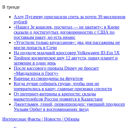
В тренде
Аллу Пугачеву пригласили спеть за почти 39 миллионов
рублей
«Нашел Зе кошелек, посчитал — не хватает»: в Киеве
сказали о достигнутых договоренностях с США по
поставкам ракет, но есть нюанс
«Угостили только круассаном»: два дня пассажиры не
могли попасть в Сочи
На подходе младший кроссовер Volkswagen ID.Era 5X
Тройное космическое шоу 12 августа, парад планет и
затмение в один день
После кассового провала Disney не бросает
«Мандалорца и Грогу»
Варенье из смородины на фруктозе
Когда лучше собирать груши, чтобы они не
превратились в кашу: главные признаки спелости
От интернет-витрины к крепости: склады
маркетплейсов России появятся в Казахстане
Джентльмен, гений, первопроходец: умерший продюсер
Уильям Орбит в воспоминаниях звезд
Интересные Факты / Новости / Обзоры