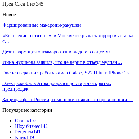
Пред
След
1 из 345
Новое:
Фаршированные макароны-ракушки
«Евангелие от титана»: в Москве открылась хоррор выставка
с…
Дезинформация о «заморозке» вкладов: в соцсетях…
Инна Чурикова заявила, что не верит в отъезд Чулпан…
Эксперт сравнил работу камер Galaxy S22 Ultra и iPhone 13…
Электромобиль Атом добрался до старта открытых
предпродаж
Защищая флаг России, гимнастки снялись с соревнований:…
Популярные категории
Отдых
152
Шоу-бизнес
142
Рецепты
141
Кино
139