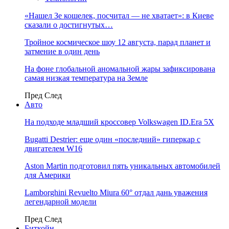
«Нашел Зе кошелек, посчитал — не хватает»: в Киеве
сказали о достигнутых…
Тройное космическое шоу 12 августа, парад планет и
затмение в один день
На фоне глобальной аномальной жары зафиксирована
самая низкая температура на Земле
Пред
След
Авто
На подходе младший кроссовер Volkswagen ID.Era 5X
Bugatti Destrier: еще один «последний» гиперкар с
двигателем W16
Aston Martin подготовил пять уникальных автомобилей
для Америки
Lamborghini Revuelto Miura 60° отдал дань уважения
легендарной модели
Пред
След
Биткойн