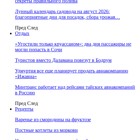
секреты правильного полива
Лунный календарь садовода на август 2026:
благоприятные дни для посадок, сбора урожая…
Пред
След
Отдых
«Угостили только круассаном»: два дня пассажиры не
могли попасть в Сочи
Туристов вместо Даламана повезут в Бодрум
Удмуртия все еще планирует продать авиакомпанию
«Ижавиа»
Минтранс работает над рейсами тайских авиакомпаний
в Россию
Пред
След
Рецепты
Варенье из смородины на фруктозе
Постные котлеты из моркови