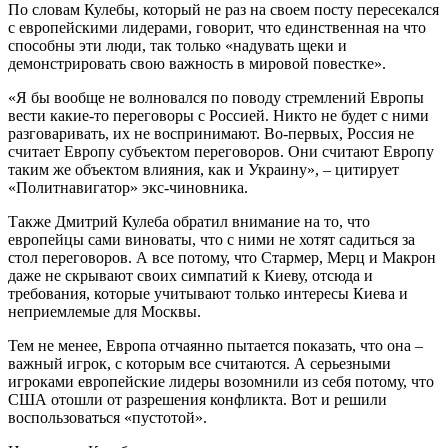
По словам Кулебы, который не раз на своем посту пересекался
с европейскими лидерами, говорит, что единственная на что
способны эти люди, так только «надувать щеки и
демонстрировать свою важность в мировой повестке».
«Я бы вообще не волновался по поводу стремлений Европы
вести какие-то переговоры с Россией. Никто не будет с ними
разговаривать, их не воспринимают. Во-первых, Россия не
считает Европу субъектом переговоров. Они считают Европу
таким же объектом влияния, как и Украину», – цитирует
«Политнавигатор» экс-чиновника.
Также Дмитрий Кулеба обратил внимание на то, что
европейцы сами виноваты, что с ними не хотят садиться за
стол переговоров. А все потому, что Стармер, Мерц и Макрон
даже не скрывают своих симпатий к Киеву, отсюда и
требования, которые учитывают только интересы Киева и
неприемлемые для Москвы.
Тем не менее, Европа отчаянно пытается показать, что она –
важный игрок, с которым все считаются. А серьезными
игроками европейские лидеры возомнили из себя потому, что
США отошли от разрешения конфликта. Вот и решили
воспользоваться «пустотой».