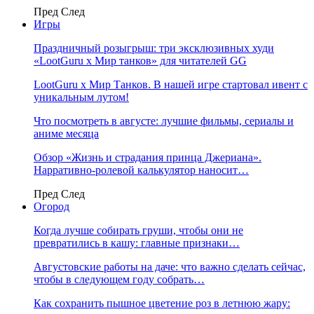
Пред
След
Игры
Праздничный розыгрыш: три эксклюзивных худи
«LootGuru х Мир танков» для читателей GG
LootGuru x Мир Танков. В нашей игре стартовал ивент с
уникальным лутом!
Что посмотреть в августе: лучшие фильмы, сериалы и
аниме месяца
Обзор «Жизнь и страдания принца Джериана».
Нарративно-ролевой калькулятор наносит…
Пред
След
Огород
Когда лучше собирать груши, чтобы они не
превратились в кашу: главные признаки…
Августовские работы на даче: что важно сделать сейчас,
чтобы в следующем году собрать…
Как сохранить пышное цветение роз в летнюю жару: