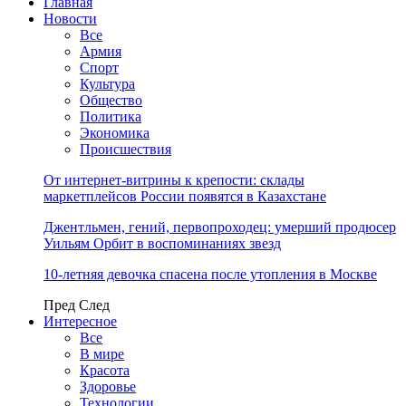
Главная
Новости
Все
Армия
Спорт
Культура
Общество
Политика
Экономика
Происшествия
От интернет-витрины к крепости: склады
маркетплейсов России появятся в Казахстане
Джентльмен, гений, первопроходец: умерший продюсер
Уильям Орбит в воспоминаниях звезд
10-летняя девочка спасена после утопления в Москве
Пред
След
Интересное
Все
В мире
Красота
Здоровье
Технологии