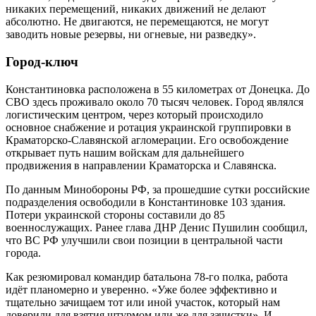
никаких перемещений, никаких движений не делают
абсолютно. Не двигаются, не перемещаются, не могут
заводить новые резервы, ни огневые, ни разведку».
Город-ключ
Константиновка расположена в 55 километрах от Донецка. До
СВО здесь проживало около 70 тысяч человек. Город являлся
логистическим центром, через который происходило
основное снабжение и ротация украинской группировки в
Краматорско-Славянской агломерации. Его освобождение
открывает путь нашим войскам для дальнейшего
продвижения в направлении Краматорска и Славянска.
По данным Минобороны РФ, за прошедшие сутки российские
подразделения освободили в Константиновке 103 здания.
Потери украинской стороны составили до 85
военнослужащих. Ранее глава ДНР Денис Пушилин сообщил,
что ВС РФ улучшили свои позиции в центральной части
города.
Как резюмировал командир батальона 78-го полка, работа
идёт планомерно и уверенно. «Уже более эффективно и
тщательно зачищаем тот или иной участок, который нам
доверили для взятия штурмом или же для зачистки». И