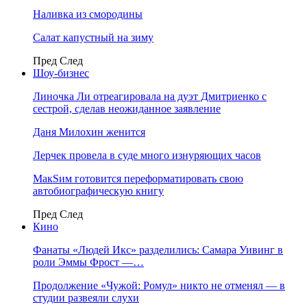
Наливка из смородины
Салат капустный на зиму
Пред
След
Шоу-бизнес
Линочка Ли отреагировала на дуэт Дмитриенко с
сестрой, сделав неожиданное заявление
Даня Милохин женится
Лерчек провела в суде много изнуряющих часов
МакSим готовится переформатировать свою
автобиографическую книгу
Пред
След
Кино
Фанаты «Людей Икс» разделились: Самара Уивинг в
роли Эммы Фрост —…
Продолжение «Чужой: Ромул» никто не отменял — в
студии развеяли слухи