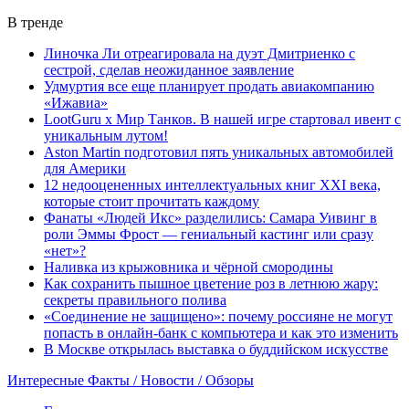
В тренде
Линочка Ли отреагировала на дуэт Дмитриенко с
сестрой, сделав неожиданное заявление
Удмуртия все еще планирует продать авиакомпанию
«Ижавиа»
LootGuru x Мир Танков. В нашей игре стартовал ивент с
уникальным лутом!
Aston Martin подготовил пять уникальных автомобилей
для Америки
12 недооцененных интеллектуальных книг XXI века,
которые стоит прочитать каждому
Фанаты «Людей Икс» разделились: Самара Уивинг в
роли Эммы Фрост — гениальный кастинг или сразу
«нет»?
Наливка из крыжовника и чёрной смородины
Как сохранить пышное цветение роз в летнюю жару:
секреты правильного полива
«Соединение не защищено»: почему россияне не могут
попасть в онлайн-банк с компьютера и как это изменить
В Москве открылась выставка о буддийском искусстве
Интересные Факты / Новости / Обзоры