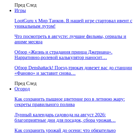
Пред
След
Игры
LootGuru x Мир Танков. В нашей игре стартовал ивент с
уникальным лутом!
Что посмотреть в августе: лучшие фильмы, сериалы и
аниме месяца
Обзор «Жизнь и страдания принца Джериана».
Нарративно-ролевой калькулятор наносит…
Обзор Denshattack! Поезд-трюкач довезет вас до станции
«Фаново» и заставит снова…
Пред
След
Огород
Как сохранить пышное цветение роз в летнюю жару:
секреты правильного полива
Лунный календарь садовода на август 2026:
благоприятные дни для посадок, сбора урожая…
Как сохранить урожай до осени: что обязательно