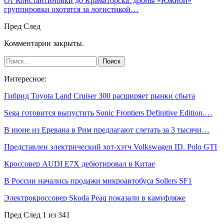
От Константиновки до Краматорска: дроны «Южной»
группировки охотятся за логистикой…
Пред
След
Комментарии закрыты.
Интересное:
Гибрид Toyota Land Cruiser 300 расширяет рынки сбыта
Sega готовится выпустить Sonic Frontiers Definitive Edition.…
В июне из Еревана в Рим предлагают слетать за 3 тысячи…
Представлен электрический хот-хэтч Volkswagen ID. Polo GTI
Кроссовер AUDI E7X дебютировал в Китае
В России начались продажи микроавтобуса Sollers SF1
Электрокроссовер Skoda Peaq показали в камуфляже
Пред
След
1 из 341