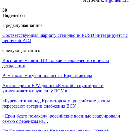
Источник:
argumenti.ru
30
Поделится
Предыдущая запись
Соответствующая шариату стейблкоин PUSD интегрируется с
цепочкой ADI
Следующая запись
Восстание машин: ИИ толкает человечество в петлю
деградации
Вам также могут понравиться
Еще от автора
Артиллерия и FPV-дроны «Южной» группировки
уничтожают живую силу ВСУ в…
«Буревестник» над Краматорском: российские дроны
перерезают артерии снабжения ВСУ
«Дрон будто помахал»: российские военные эвакуировали
семью с ребенком из…