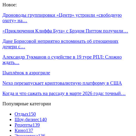
Новое:
Дроноводы группировки «Центр» устроили «свободную
охоту» на…
«Приключения Клиффа Бута» с Брэдом Питтом получили…
Дане Борисовой неприятно вспоминать об отношениях
дочери с…
Александр Тукманов о судействе в 19 туре РПЛ: Сложно
ждать…
Цыплёнок в аэрогриле
Nexo перезапускает криптовалютную платформу в США
Когда и что сажать на рассаду в марте 2026 года: точный…
Популярные категории
Отдых
150
Шоу-бизнес
140
Рецепты
139
Кино
137
Экономика
136