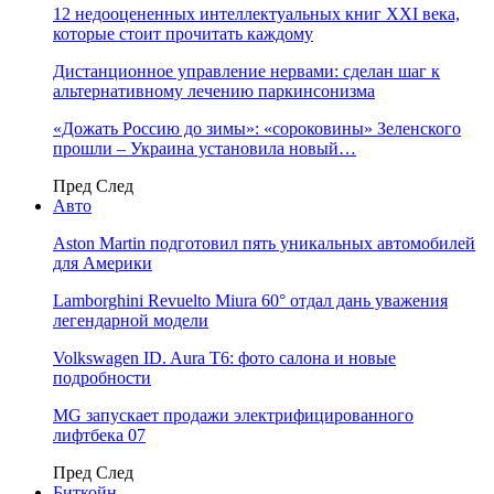
12 недооцененных интеллектуальных книг XXI века,
которые стоит прочитать каждому
Дистанционное управление нервами: сделан шаг к
альтернативному лечению паркинсонизма
«Дожать Россию до зимы»: «сороковины» Зеленского
прошли – Украина установила новый…
Пред
След
Авто
Aston Martin подготовил пять уникальных автомобилей
для Америки
Lamborghini Revuelto Miura 60° отдал дань уважения
легендарной модели
Volkswagen ID. Aura T6: фото салона и новые
подробности
MG запускает продажи электрифицированного
лифтбека 07
Пред
След
Биткойн