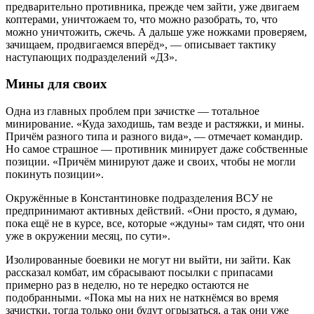
предварительно противника, прежде чем зайти, уже двигаем
коптерами, уничтожаем то, что можно разобрать, то, что
можно уничтожить, сжечь. А дальше уже ножками проверяем,
зачищаем, продвигаемся вперёд», — описывает тактику
наступающих подразделений «ДЗ».
Мины для своих
Одна из главных проблем при зачистке — тотальное
минирование. «Куда заходишь, там везде и растяжки, и мины.
Причём разного типа и разного вида», — отмечает командир.
Но самое страшное — противник минирует даже собственные
позиции. «Причём минируют даже и своих, чтобы не могли
покинуть позиции».
Окружённые в Константиновке подразделения ВСУ не
предпринимают активных действий. «Они просто, я думаю,
пока ещё не в курсе, все, которые «ждуны» там сидят, что они
уже в окружении месяц, по сути».
Изолированные боевики не могут ни выйти, ни зайти. Как
рассказал комбат, им сбрасывают посылки с припасами
примерно раз в неделю, но те нередко остаются не
подобранными. «Пока мы на них не наткнёмся во время
зачистки, тогда только они будут огрызаться, а так они уже