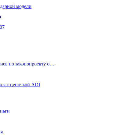
ендарной модели
и
07
риев по законопроекту о…
ся с цепочкой ADI
еньги
ия