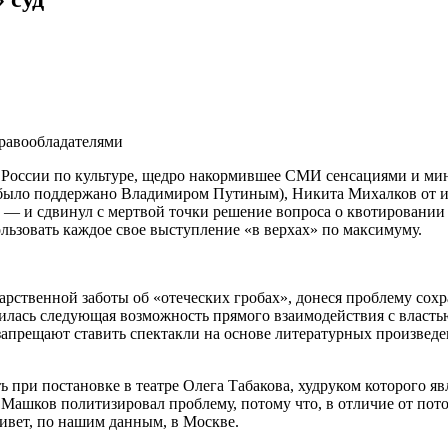
равообладателями
те России по культуре, щедро накормившее СМИ сенсациями и м
 было поддержано Владимиром Путиным), Никита Михалков от 
, — и сдвинул с мертвой точки решение вопроса о квотировани
ьзовать каждое свое выступление «в верхах» по максимуму.
рственной заботы об «отеческих гробах», донеся проблему сохр
вилась следующая возможность прямого взаимодействия с власть
прещают ставить спектакли на основе литературных произведен
 при постановке в театре Олега Табакова, худруком которого я
т, Машков политизировал проблему, потому что, в отличие от по
вет, по нашим данным, в Москве.