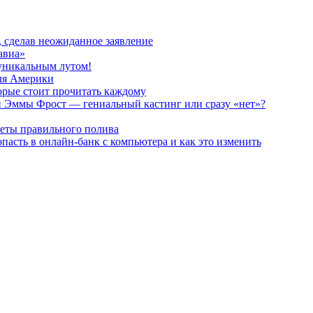
, сделав неожиданное заявление
авиа»
 уникальным лутом!
для Америки
орые стоит прочитать каждому
и Эммы Фрост — гениальный кастинг или сразу «нет»?
реты правильного полива
пасть в онлайн-банк с компьютера и как это изменить