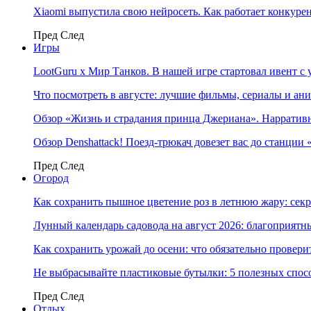
Xiaomi выпустила свою нейросеть. Как работает конкуре
Пред
След
Игры
LootGuru x Мир Танков. В нашей игре стартовал ивент с
Что посмотреть в августе: лучшие фильмы, сериалы и ан
Обзор «Жизнь и страдания принца Джериана». Нарратив
Обзор Denshattack! Поезд-трюкач довезет вас до станции
Пред
След
Огород
Как сохранить пышное цветение роз в летнюю жару: сек
Лунный календарь садовода на август 2026: благоприятн
Как сохранить урожай до осени: что обязательно провери
Не выбрасывайте пластиковые бутылки: 5 полезных спос
Пред
След
Отдых