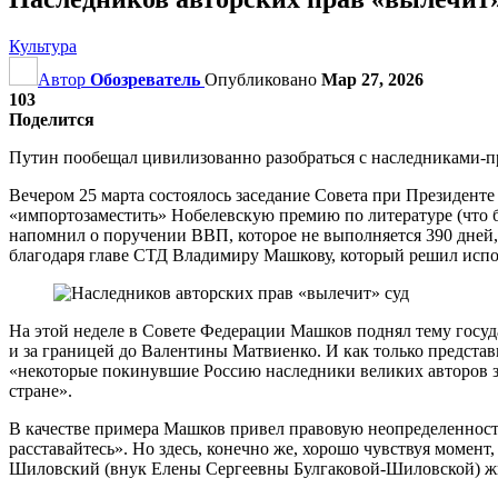
Культура
Автор
Обозреватель
Опубликовано
Мар 27, 2026
103
Поделится
Путин пообещал цивилизованно разобраться с наследниками-п
Вечером 25 марта состоялось заседание Совета при Президен
«импортозаместить» Нобелевскую премию по литературе (что
напомнил о поручении ВВП, которое не выполняется 390 дней
благодаря главе СТД Владимиру Машкову, который решил испол
На этой неделе в Совете Федерации Машков поднял тему госуда
и за границей до Валентины Матвиенко. И как только предста
«некоторые покинувшие Россию наследники великих авторов за
стране».
В качестве примера Машков привел правовую неопределенность
расставайтесь». Но здесь, конечно же, хорошо чувствуя момен
Шиловский (внук Елены Сергеевны Булгаковой-Шиловской) жи