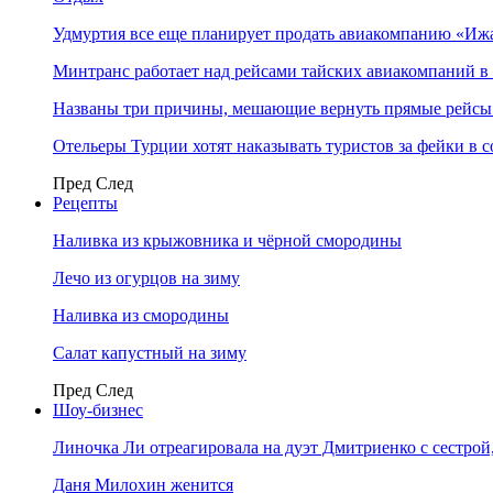
Удмуртия все еще планирует продать авиакомпанию «Иж
Минтранс работает над рейсами тайских авиакомпаний в
Названы три причины, мешающие вернуть прямые рейсы
Отельеры Турции хотят наказывать туристов за фейки в с
Пред
След
Рецепты
Наливка из крыжовника и чёрной смородины
Лечо из огурцов на зиму
Наливка из смородины
Салат капустный на зиму
Пред
След
Шоу-бизнес
Линочка Ли отреагировала на дуэт Дмитриенко с сестрой
Даня Милохин женится