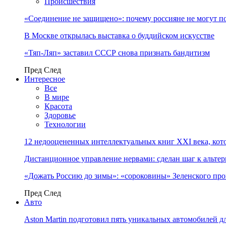
Происшествия
«Соединение не защищено»: почему россияне не могут п
В Москве открылась выставка о буддийском искусстве
«Тяп-Ляп» заставил СССР снова признать бандитизм
Пред
След
Интересное
Все
В мире
Красота
Здоровье
Технологии
12 недооцененных интеллектуальных книг XXI века, кот
Дистанционное управление нервами: сделан шаг к альт
«Дожать Россию до зимы»: «сороковины» Зеленского пр
Пред
След
Авто
Aston Martin подготовил пять уникальных автомобилей 