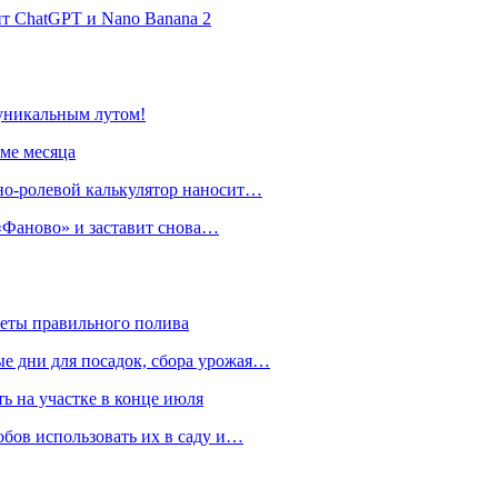
нт ChatGPT и Nano Banana 2
 уникальным лутом!
име месяца
но-ролевой калькулятор наносит…
 «Фаново» и заставит снова…
реты правильного полива
ые дни для посадок, сбора урожая…
ть на участке в конце июля
обов использовать их в саду и…