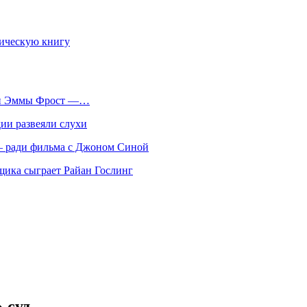
фическую книгу
оли Эммы Фрост —…
ии развеяли слухи
 — ради фильма с Джоном Синой
нщика сыграет Райан Гослинг
 суд