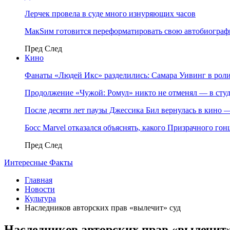
Лерчек провела в суде много изнуряющих часов
МакSим готовится переформатировать свою автобиогра
Пред
След
Кино
Фанаты «Людей Икс» разделились: Самара Уивинг в р
Продолжение «Чужой: Ромул» никто не отменял — в студ
После десяти лет паузы Джессика Бил вернулась в кино
Босс Marvel отказался объяснять, какого Призрачного го
Пред
След
Интересные Факты
Главная
Новости
Культура
Наследников авторских прав «вылечит» суд
Наследников авторских прав «вылечит»