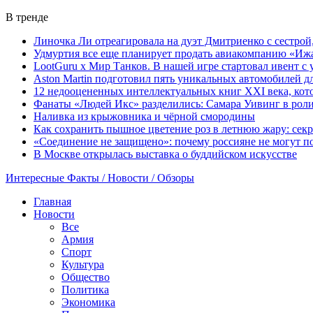
В тренде
Линочка Ли отреагировала на дуэт Дмитриенко с сестрой
Удмуртия все еще планирует продать авиакомпанию «Иж
LootGuru x Мир Танков. В нашей игре стартовал ивент с
Aston Martin подготовил пять уникальных автомобилей 
12 недооцененных интеллектуальных книг XXI века, кот
Фанаты «Людей Икс» разделились: Самара Уивинг в рол
Наливка из крыжовника и чёрной смородины
Как сохранить пышное цветение роз в летнюю жару: сек
«Соединение не защищено»: почему россияне не могут по
В Москве открылась выставка о буддийском искусстве
Интересные Факты / Новости / Обзоры
Главная
Новости
Все
Армия
Спорт
Культура
Общество
Политика
Экономика