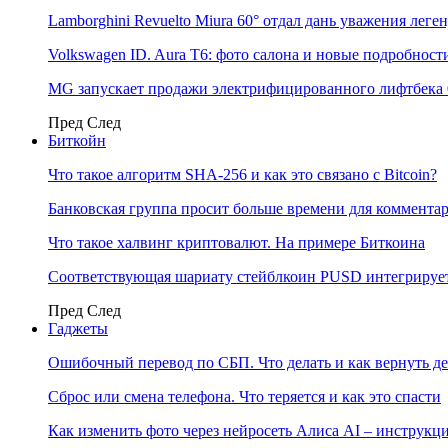
Lamborghini Revuelto Miura 60° отдал дань уважения лег
Volkswagen ID. Aura T6: фото салона и новые подробност
MG запускает продажи электрифицированного лифтбека 
Пред
След
Биткойн
Что такое алгоритм SHA-256 и как это связано с Bitcoin?
Банковская группа просит больше времени для коммента
Что такое халвинг криптовалют. На примере Биткоина
Соответствующая шариату стейблкоин PUSD интегрирует
Пред
След
Гаджеты
Ошибочный перевод по СБП. Что делать и как вернуть д
Сброс или смена телефона. Что теряется и как это спасти
Как изменить фото через нейросеть Алиса AI – инструкц