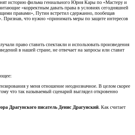
омнят историю фильма гениального Юрия Кары по «Мастеру и
 считающие «корректным давать права в условиях сегодняшней
яющими правами», Путин встретил сдержанно, пообещав
». Признав, что нужно «принимать меры по защите интересов
учали право ставить спектакли и использовать произведения
ведений в нашей стране, не отвечает на запросы или ставит
ующее:
ензирования у меня отношение неоднозначное. В целом скорее
отому что так называемый сценарий выглядел откровенно
ора Драгунского писатель Денис Драгунский
. Как считает