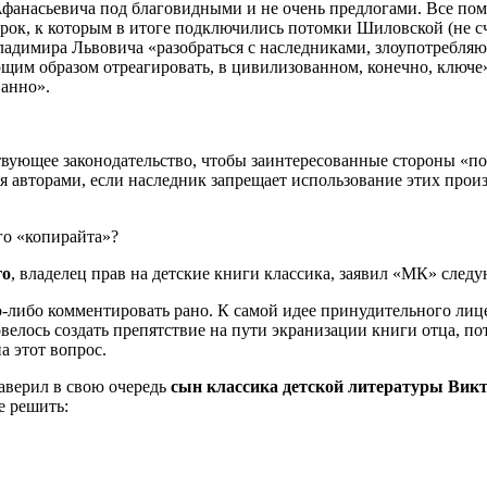
 Афанасьевича под благовидными и не очень предлогами. Все п
зборок, к которым в итоге подключились потомки Шиловской (не
Владимира Львовича «разобраться с наследниками, злоупотребл
щим образом отреагировать, в цивилизованном, конечно, ключе
ванно».
ующее законодательство, чтобы заинтересованные стороны «пол
я авторами, если наследник запрещает использование этих произ
го «копирайта»?
го
, владелец прав на детские книги классика, заявил «МК» след
-либо комментировать рано. К самой идее принудительного лиц
овелось создать препятствие на пути экранизации книги отца, п
а этот вопрос.
заверил в свою очередь
сын классика детской литературы Викт
е решить: