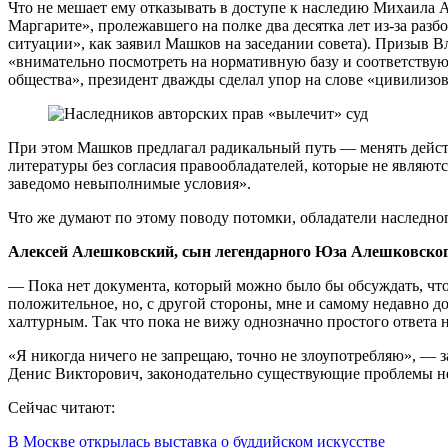
Что не мешает ему отказывать в доступе к наследию Михаила
Маргарите», пролежавшего на полке два десятка лет из-за ра
ситуации», как заявил Машков на заседании совета). Призыв 
«внимательно посмотреть на нормативную базу и соответствую
общества», президент дважды сделал упор на слове «цивилизо
При этом Машков предлагал радикальный путь — менять действ
литературы без согласия правообладателей, которые не являютс
заведомо невыполнимые условия».
Что же думают по этому поводу потомки, обладатели наследно
Алексей Алешковский, сын легендарного Юза Алешковско
— Пока нет документа, который можно было бы обсуждать, что
положительное, но, с другой стороны, мне и самому недавно д
халтурным. Так что пока не вижу однозначно простого ответа н
«Я никогда ничего не запрещаю, точно не злоупотребляю», — 
Денис Викторович, законодательно существующие проблемы н
Сейчас читают:
В Москве открылась выставка о буддийском искусстве