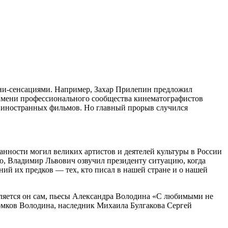
ини-сенсациями. Например, Захар Прилепин предложил
имени профессионального сообщества кинематографистов
и иностранных фильмов. Но главный прорыв случился
анности могил великих артистов и деятелей культуры в России
ю, Владимир Львович озвучил президенту ситуацию, когда
ий их предков — тех, кто писал в нашей стране и о нашей
вляется он сам, пьесы Александра Володина «С любимыми не
томков Володина, наследник Михаила Булгакова Сергей