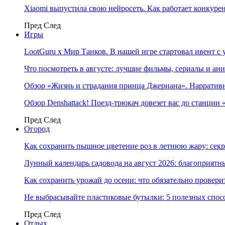
Xiaomi выпустила свою нейросеть. Как работает конкуре
Пред
След
Игры
LootGuru x Мир Танков. В нашей игре стартовал ивент с
Что посмотреть в августе: лучшие фильмы, сериалы и ан
Обзор «Жизнь и страдания принца Джериана». Нарратив
Обзор Denshattack! Поезд-трюкач довезет вас до станции
Пред
След
Огород
Как сохранить пышное цветение роз в летнюю жару: сек
Лунный календарь садовода на август 2026: благоприятн
Как сохранить урожай до осени: что обязательно провери
Не выбрасывайте пластиковые бутылки: 5 полезных спос
Пред
След
Отдых