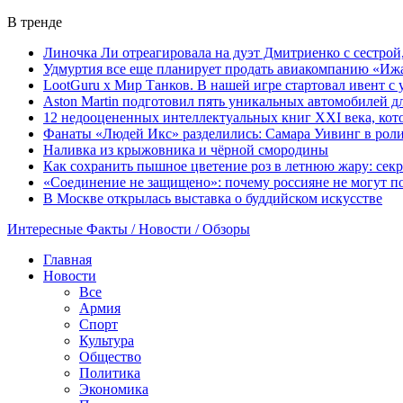
В тренде
Линочка Ли отреагировала на дуэт Дмитриенко с сестрой
Удмуртия все еще планирует продать авиакомпанию «Иж
LootGuru x Мир Танков. В нашей игре стартовал ивент с
Aston Martin подготовил пять уникальных автомобилей 
12 недооцененных интеллектуальных книг XXI века, кот
Фанаты «Людей Икс» разделились: Самара Уивинг в рол
Наливка из крыжовника и чёрной смородины
Как сохранить пышное цветение роз в летнюю жару: сек
«Соединение не защищено»: почему россияне не могут по
В Москве открылась выставка о буддийском искусстве
Интересные Факты / Новости / Обзоры
Главная
Новости
Все
Армия
Спорт
Культура
Общество
Политика
Экономика