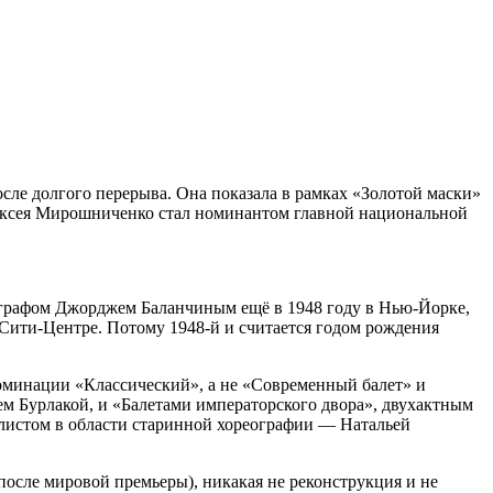
осле долгого перерыва. Она показала в рамках «Золотой маски»
лексея Мирошниченко стал номинантом главной национальной
еографом Джорджем Баланчиным ещё в 1948 году в Нью-Йорке,
Сити-Центре. Потому 1948-й и считается годом рождения
 номинации «Классический», а не «Современный балет» и
ем Бурлакой, и «Балетами императорского двора», двухактным
алистом в области старинной хореографии — Натальей
осле мировой премьеры), никакая не реконструкция и не