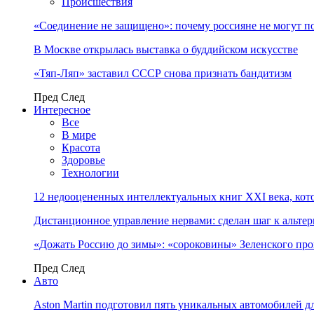
Происшествия
«Соединение не защищено»: почему россияне не могут п
В Москве открылась выставка о буддийском искусстве
«Тяп-Ляп» заставил СССР снова признать бандитизм
Пред
След
Интересное
Все
В мире
Красота
Здоровье
Технологии
12 недооцененных интеллектуальных книг XXI века, кот
Дистанционное управление нервами: сделан шаг к альт
«Дожать Россию до зимы»: «сороковины» Зеленского пр
Пред
След
Авто
Aston Martin подготовил пять уникальных автомобилей 