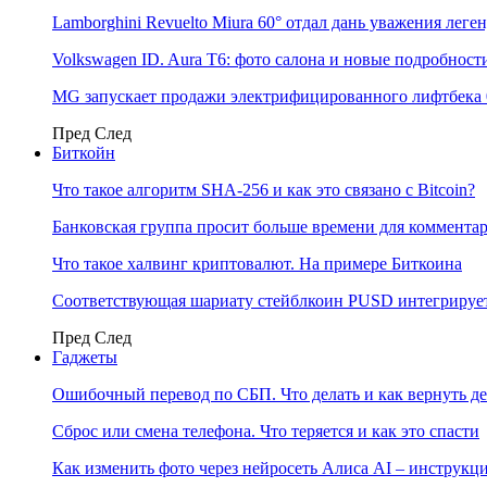
Lamborghini Revuelto Miura 60° отдал дань уважения лег
Volkswagen ID. Aura T6: фото салона и новые подробност
MG запускает продажи электрифицированного лифтбека 
Пред
След
Биткойн
Что такое алгоритм SHA-256 и как это связано с Bitcoin?
Банковская группа просит больше времени для коммента
Что такое халвинг криптовалют. На примере Биткоина
Соответствующая шариату стейблкоин PUSD интегрирует
Пред
След
Гаджеты
Ошибочный перевод по СБП. Что делать и как вернуть д
Сброс или смена телефона. Что теряется и как это спасти
Как изменить фото через нейросеть Алиса AI – инструкц