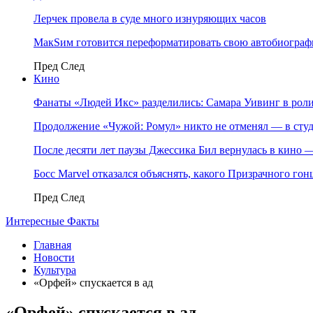
Лерчек провела в суде много изнуряющих часов
МакSим готовится переформатировать свою автобиогра
Пред
След
Кино
Фанаты «Людей Икс» разделились: Самара Уивинг в р
Продолжение «Чужой: Ромул» никто не отменял — в студ
После десяти лет паузы Джессика Бил вернулась в кино
Босс Marvel отказался объяснять, какого Призрачного го
Пред
След
Интересные Факты
Главная
Новости
Культура
«Орфей» спускается в ад
«Орфей» спускается в ад