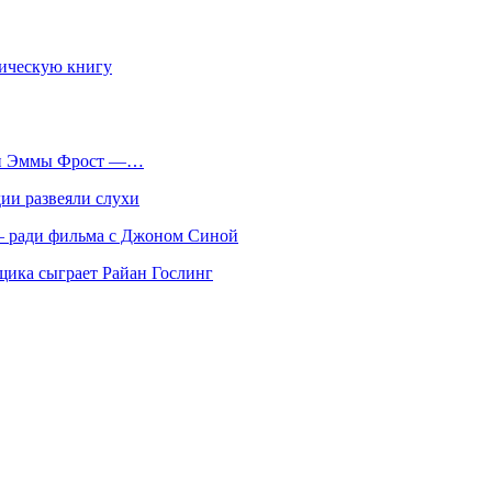
фическую книгу
оли Эммы Фрост —…
ии развеяли слухи
 — ради фильма с Джоном Синой
нщика сыграет Райан Гослинг