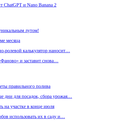
нт ChatGPT и Nano Banana 2
 уникальным лутом!
име месяца
но-ролевой калькулятор наносит…
 «Фаново» и заставит снова…
реты правильного полива
ые дни для посадок, сбора урожая…
ть на участке в конце июля
обов использовать их в саду и…