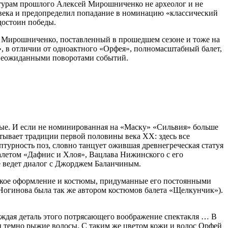
льтурам прошлого Алексей Мирошниченко не археолог и не
 века и предопределил попадание в номинацию «классический
 достоин победы.
я Мирошниченко, поставленный в прошедшем сезоне и тоже на
, в отличии от одноактного «Орфея», полномасштабный балет,
и неожиданными поворотами событий.
ные. И если не номинированная на «Маску» «Сильвия» больше
тывает традиции первой половины века XX: здесь все
турность поз, словно танцует ожившая древнегреческая статуя
алетом «Дафнис и Хлоя», Вацлава Нижинского с его
е ведет диалог с Джорджем Баланчиным.
ское оформление и костюмы, придуманные его постоянными
 Ногинова была так же автором костюмов балета «Щелкунчик»).
аждая деталь этого потрясающего воображение спектакля … В
, и темно рыжие волосы. С таким же цветом кожи и волос Орфей