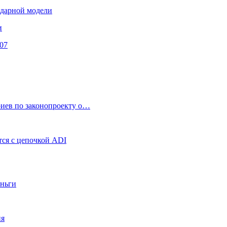
ендарной модели
и
07
риев по законопроекту о…
ся с цепочкой ADI
еньги
ия