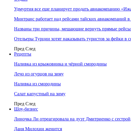
Удмуртия все еще планирует продать авиакомпанию «Иж
Минтранс работает над рейсами тайских авиакомпаний в
Названы три причины, мешающие вернуть прямые рейсы
Отельеры Турции хотят наказывать туристов за фейки в с
Пред
След
Рецепты
Наливка из крыжовника и чёрной смородины
Лечо из огурцов на зиму
Наливка из смородины
Салат капустный на зиму
Пред
След
Шоу-бизнес
Линочка Ли отреагировала на дуэт Дмитриенко с сестрой
Даня Милохин женится