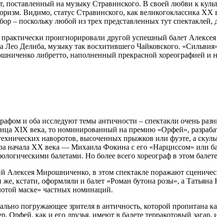
ет, поставленный на музыку Стравинского. В своей любви к ку
оризм. Видимо, статус Стравинского, как великогоклассика XX
ыбор – поскольку любой из трех представленных тут спектаклей,
М» практически проигнорировали другой успешный балет Алексе
 Лео Делиба, музыку так восхитившего Чайковского. «Сильвия»
рошниченко либретто, наполненный прекрасной хореографией 
рафом и оба исследуют темы античности – спектакли очень раз
онца XIX века, то номинированный на премию «Орфей», разраба
ехнических наворотов, высоченных прыжков или фуэте, а скульп
ора начала XX века — Михаила Фокина с его «Нарциссом» или б
логическими балетами. Но более всего хореограф в этом балет
й Алексея Мирошниченко, в этом спектакле поражают сцениче
е, кстати, оформляли и балет «Роман бутона розы», а Татьяна
олотой маске» частных номинаций.
ально погружающее зрителя в античность, которой пропитана к
ер, Орфей, как и его друзья, имеют в балете терракотовый загар