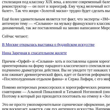
стилизация под классику XIX века, а вполне современный бал
реконструктор — он поэт и хореограф. Ему чужд мелочный ист
балет». Так что жюри «Золотой маски» трудно будет сделать в
Ещё более удивительным является тот факт, что эксперты «З
античную тему — «Сильвию» на музыку французского классика
динамичный, так же поставленный на заново написанное Ми
Сейчас читают:
В Москве открылась выставка о буддийском искусстве
Нина Заречная в спасательном жилете
Причем «Орфей» и «Сильвия» хоть и поставлены одним хореог
ориентирована на форму парадного классического спектакля к
подчинено драматургии действия. Вы не увидите тут никаких т
или оживает древнегреческий фриз, идет от балетов реформат
«Послеполуденным отдыхом фавна» и Сержа Лифаря, с его мифо
Помимо интересных режиссерских и хореографических решени
соавторами — Альоной Пикаловой и Татьяной Ногиновой (они ж
Поэтому в который раз приходится посетовать на отмену в «З
Это не просто умопомрочительное сценическое оформление, ре
нем воскресает, кажется, сам дух античного искусства. Наприм