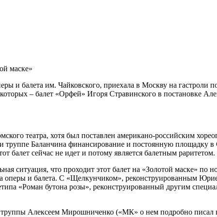
ой маске»
ры и балета им. Чайковского, приехала в Москву на гастроли п
из которых – балет «Орфей» Игоря Стравинского в постановке А
ермского театра, хотя был поставлен американо-российским хор
и труппе Баланчина финансирование и постоянную площадку в 
этот балет сейчас не идет и потому является балетным раритетом.
ьная ситуация, что проходит этот балет на «Золотой маске» по
тра оперы и балета. С «Щелкунчиком», реконструированным Юри
Петипа «Роман бутона розы», реконструированный другим специ
й труппы Алексеем Мирошниченко («МК» о нем подробно писал п