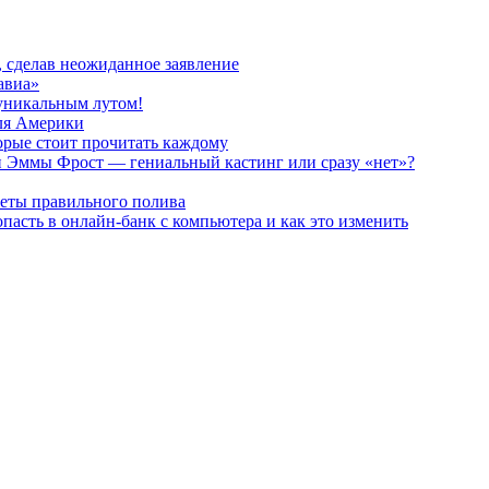
, сделав неожиданное заявление
авиа»
 уникальным лутом!
для Америки
орые стоит прочитать каждому
и Эммы Фрост — гениальный кастинг или сразу «нет»?
реты правильного полива
пасть в онлайн-банк с компьютера и как это изменить