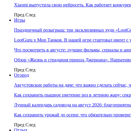
Xiaomi выпустила свою нейросеть. Как работает конкуре
Пред
След
Игры
Праздничный розыгрыш: три эксклюзивных худи «LootGu
LootGuru x Мир Танков. В нашей игре стартовал ивент с
Что посмотреть в августе: лучшие фильмы, сериалы и ан
Обзор «Жизнь и страдания принца Джериана». Нарратив
Пред
След
Огород
Августовские работы на даче: что важно сделать сейчас,
Как сохранить пышное цветение роз в летнюю жару: сек
Лунный календарь садовода на август 2026: благоприятн
Как сохранить урожай до осени: что обязательно провери
Пред
След
Отдых