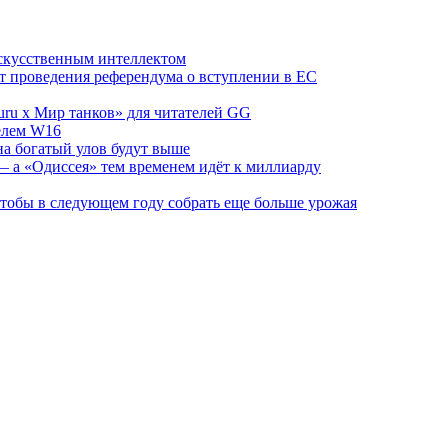
скусственным интеллектом
от проведения референдума о вступлении в ЕС
ru х Мир танков» для читателей GG
телем W16
на богатый улов будут выше
 а «Одиссея» тем временем идёт к миллиарду
 чтобы в следующем году собрать еще больше урожая