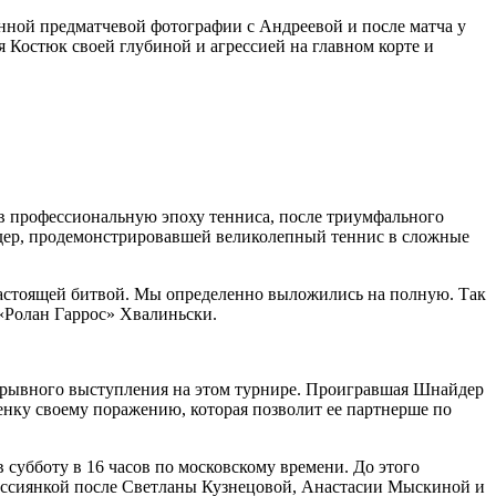
онной предматчевой фотографии с Андреевой и после матча у
я Костюк своей глубиной и агрессией на главном корте и
 профессиональную эпоху тенниса, после триумфального
дер, продемонстрировавшей великолепный теннис в сложные
л настоящей битвой. Мы определенно выложились на полную. Так
 «Ролан Гаррос» Хвалиньски.
прорывного выступления на этом турнире. Проигравшая Шнайдер
ценку своему поражению, которая позволит ее партнерше по
субботу в 16 часов по московскому времени. До этого
 россиянкой после Светланы Кузнецовой, Анастасии Мыскиной и