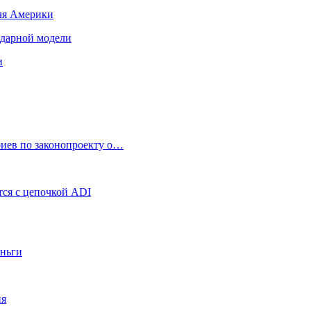
для Америки
ендарной модели
и
риев по законопроекту о…
ся с цепочкой ADI
еньги
ия