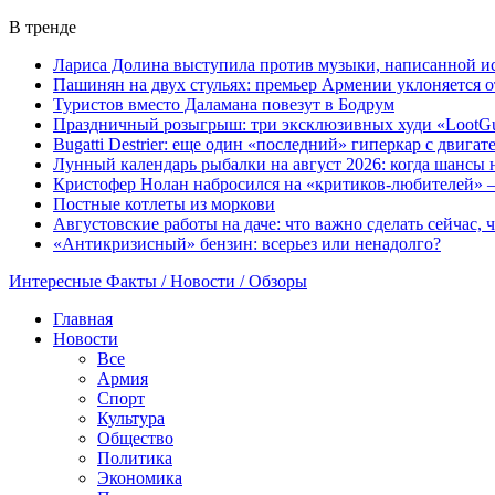
В тренде
Лариса Долина выступила против музыки, написанной и
Пашинян на двух стульях: премьер Армении уклоняется 
Туристов вместо Даламана повезут в Бодрум
Праздничный розыгрыш: три эксклюзивных худи «LootGu
Bugatti Destrier: еще один «последний» гиперкар с двига
Лунный календарь рыбалки на август 2026: когда шансы 
Кристофер Нолан набросился на «критиков-любителей» —
Постные котлеты из моркови
Августовские работы на даче: что важно сделать сейчас,
«Антикризисный» бензин: всерьез или ненадолго?
Интересные Факты / Новости / Обзоры
Главная
Новости
Все
Армия
Спорт
Культура
Общество
Политика
Экономика