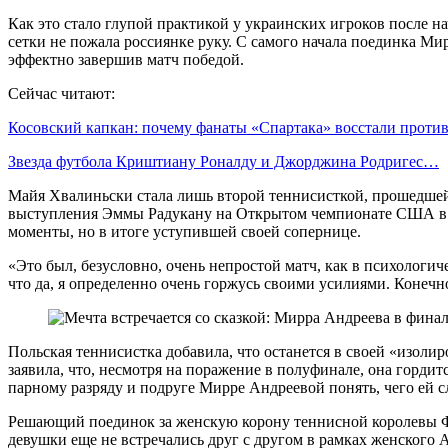
Как это стало глупой практикой у украинских игроков после н
сетки не пожала россиянке руку. С самого начала поединка Мир
эффектно завершив матч победой.
Сейчас читают:
Косовский капкан: почему фанаты «Спартака» восстали прот
Звезда футбола Криштиану Роналду и Джорджина Родригес…
Майя Хвалиньски стала лишь второй теннисисткой, прошедше
выступления Эммы Радукану на Открытом чемпионате США в 2
моменты, но в итоге уступившей своей сопернице.
«Это был, безусловно, очень непростой матч, как в психологи
что да, я определенно очень горжусь своими усилиями. Конечно
Польская теннисистка добавила, что останется в своей «изол
заявила, что, несмотря на поражение в полуфинале, она горди
парному разряду и подруге Мирре Андреевой понять, чего ей с
Решающий поединок за женскую корону теннисной королевы Фра
девушки еще не встречались друг с другом в рамках женского 