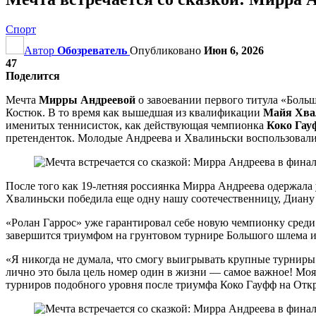
Спорт
Автор
Обозреватель
Опубликовано
Июн 6, 2026
47
Поделится
Мечта
Мирры Андреевой
о завоевании первого титула «Боль
Костюк. В то время как вышедшая из квалификации
Майя Хва
именитых теннисисток, как действующая чемпионка
Коко Гау
претенденток. Молодые Андреева и Хвалиньски воспользовали
После того как 19-летняя россиянка Мирра Андреева одержала
Хвалиньски победила еще одну нашу соотечественницу, Диану 
«Ролан Гаррос» уже гарантировал себе новую чемпионку среди 
завершится триумфом на грунтовом турнире Большого шлема и
«Я никогда не думала, что смогу выигрывать крупные турниры 
лично это была цель номер один в жизни — самое важное! Моя 
турниров подобного уровня после триумфа Коко Гауфф на Отк