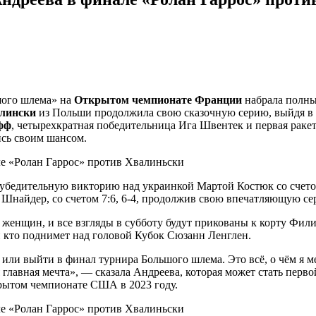
шого шлема» на
Открытом чемпионате Франции
набрала полны
лински
из Польши продолжила свою сказочную серию, выйдя в
фф
, четырехкратная победительница Ига Швентек и первая раке
сь своим шансом.
 убедительную викторию над украинкой Мартой Костюк со счето
Шнайдер, со счетом 7:6, 6‑4, продолжив свою впечатляющую се
женщин, и все взгляды в субботу будут прикованы к корту Фили
 кто поднимет над головой Кубок Сюзанн Ленглен.
или выйти в финал турнира Большого шлема. Это всё, о чём я ме
главная мечта», — сказала Андреева, которая может стать перв
рытом чемпионате США в 2023 году.