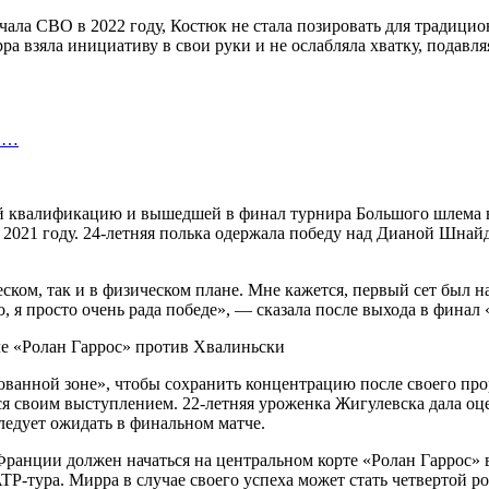
ачала СВО в 2022 году, Костюк не стала позировать для традици
ра взяла инициативу в свои руки и не ослабляла хватку, подавля
ив…
й квалификацию и вышедшей в финал турнира Большого шлема в
021 году. 24-летняя полька одержала победу над Дианой Шнай
ческом, так и в физическом плане. Мне кажется, первый сет бы
, я просто очень рада победе», — сказала после выхода в финал
ированной зоне», чтобы сохранить концентрацию после своего 
тся своим выступлением. 22-летняя уроженка Жигулевска дала о
ледует ожидать в финальном матче.
нции должен начаться на центральном корте «Ролан Гаррос» в 
ATP-тура. Мирра в случае своего успеха может стать четвертой