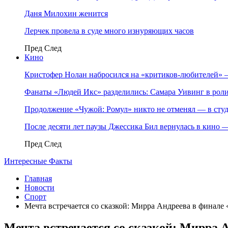
Даня Милохин женится
Лерчек провела в суде много изнуряющих часов
Пред
След
Кино
Кристофер Нолан набросился на «критиков-любителей»
Фанаты «Людей Икс» разделились: Самара Уивинг в р
Продолжение «Чужой: Ромул» никто не отменял — в студ
После десяти лет паузы Джессика Бил вернулась в кино
Пред
След
Интересные Факты
Главная
Новости
Спорт
Мечта встречается со сказкой: Мирра Андреева в финале
Мечта встречается со сказкой: Мирра 