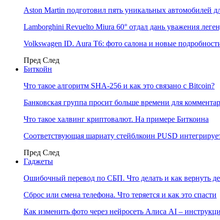
Aston Martin подготовил пять уникальных автомобилей 
Lamborghini Revuelto Miura 60° отдал дань уважения лег
Volkswagen ID. Aura T6: фото салона и новые подробност
Пред
След
Биткойн
Что такое алгоритм SHA-256 и как это связано с Bitcoin?
Банковская группа просит больше времени для коммента
Что такое халвинг криптовалют. На примере Биткоина
Соответствующая шариату стейблкоин PUSD интегрирует
Пред
След
Гаджеты
Ошибочный перевод по СБП. Что делать и как вернуть д
Сброс или смена телефона. Что теряется и как это спасти
Как изменить фото через нейросеть Алиса AI – инструкц