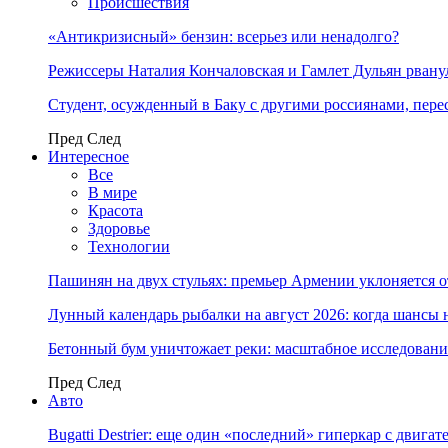
Происшествия
«Антикризисный» бензин: всерьез или ненадолго?
Режиссеры Наталия Кончаловская и Гамлет Дульян рванул
Студент, осужденный в Баку с другими россиянами, пере
Пред
След
Интересное
Все
В мире
Красота
Здоровье
Технологии
Пашинян на двух стульях: премьер Армении уклоняется 
Лунный календарь рыбалки на август 2026: когда шансы 
Бетонный бум уничтожает реки: масштабное исследовани
Пред
След
Авто
Bugatti Destrier: еще один «последний» гиперкар с двига