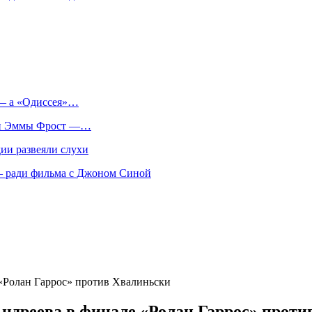
 — а «Одиссея»…
оли Эммы Фрост —…
ии развеяли слухи
 — ради фильма с Джоном Синой
 «Ролан Гаррос» против Хвалиньски
Андреева в финале «Ролан Гаррос» прот