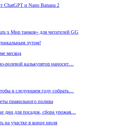
нт ChatGPT и Nano Banana 2
ru х Мир танков» для читателей GG
 уникальным лутом!
име месяца
но-ролевой калькулятор наносит…
 чтобы в следующем году собрать…
реты правильного полива
ые дни для посадок, сбора урожая…
ть на участке в конце июля