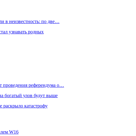
и в неизвестность: по две…
стал узнавать родных
от проведения референдума о…
на богатый улов будут выше
е раскрыло катастрофу
телем W16