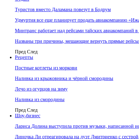
Туристов вместо Даламана повезут в Бодрум
Удмуртия все еще планирует продать авиакомпанию «Иж
Минтранс работает над рейсами тайских авиакомпаний в
Названы три причины, мешающие вернуть прямые рейсы
Пред
След
Рецепты
Постные котлеты из моркови
Наливка из крыжовника и чёрной смородины
Лечо из огурцов на зиму
Наливка из смородины
Пред
След
Шоу-бизнес
Лариса Долина выступила против музыки, написанной и
Линочка Ли отреагировала на дуэт Дмитриенко с сестрой