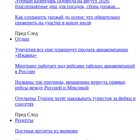
Лунный календарь садовода на август 2026:
благоприятные дни для посадок, сбора урожая…
Как сохранить урожай до осени: что обязательно
проверить на участке в конце июля
Пред
След
Отдых
Удмуртия все еще планирует продать авиакомпанию
«Ижавиа»
Минтранс работает над рейсами тайских авиакомпаний
в Россию
Названы три причины, мешающие вернуть прямые
рейсы между Россией и Мексикой
Отельеры Турции хотят наказывать туристов за фейки в
соцсетях
Пред
След
Рецепты
Постные котлеты из моркови