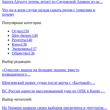
Jazeera Airways теперь летает из Саудовской Аравии из-за…
Что ни в коем случае нельзя сажать рядом с томатами и
почему
Популярные категории
Отдых
150
Шоу-бизнес
140
Рецепты
140
Кино
138
Экономика
137
Общество
136
Выбор редакции:
«Одиссея» вышла на большие экраны: вместо
возвышенного…
Шпилевский разнес судью после матча с «Балтикой»…
ВС России нанесли массированный удар по ОПК в Киеве,…
Выбор читателей:
На Украине назвали сроки выборов президента и депутатов…