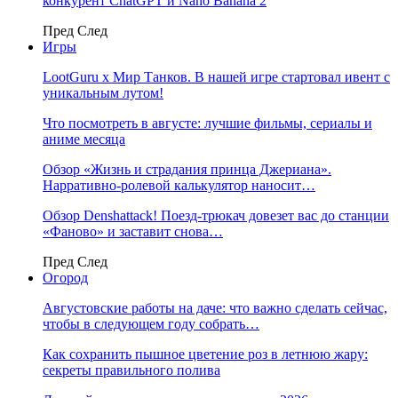
конкурент ChatGPT и Nano Banana 2
Пред
След
Игры
LootGuru x Мир Танков. В нашей игре стартовал ивент с
уникальным лутом!
Что посмотреть в августе: лучшие фильмы, сериалы и
аниме месяца
Обзор «Жизнь и страдания принца Джериана».
Нарративно-ролевой калькулятор наносит…
Обзор Denshattack! Поезд-трюкач довезет вас до станции
«Фаново» и заставит снова…
Пред
След
Огород
Августовские работы на даче: что важно сделать сейчас,
чтобы в следующем году собрать…
Как сохранить пышное цветение роз в летнюю жару:
секреты правильного полива