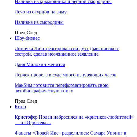
Наливка из крыжовника и чёрной смородины
Лечо из огурцов на зиму
Наливка из смородины
Пред
След
Шоу-бизнес
Линочка Ли отреагировала на дуэт Дмитриенко с
сестрой, сделав неожиданное заявление
Даня Милохин женится
Лерчек провела в суде много изнуряющих часов
МакSим готовится переформатировать свою
автобиографическую книгу
Пред
След
Кино
Кристофер Нолан набросился на «критиков-любителей»
— а «Одиссея»…
Фанаты «Людей Икс» разделились: Самара Уивинг в