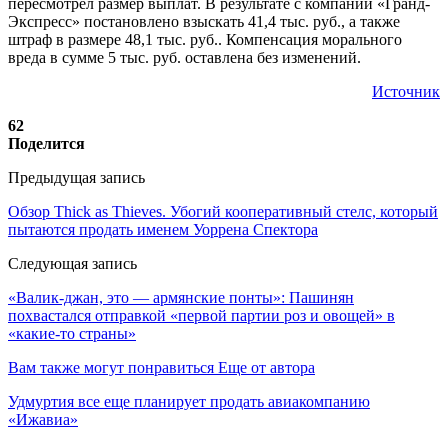
пересмотрел размер выплат. В результате с компании «Гранд-
Экспресс» постановлено взыскать 41,4 тыс. руб., а также
штраф в размере 48,1 тыс. руб.. Компенсация морального
вреда в сумме 5 тыс. руб. оставлена без изменений.
Источник
62
Поделится
Предыдущая запись
Обзор Thick as Thieves. Убогий кооперативный стелс, который
пытаются продать именем Уоррена Спектора
Следующая запись
«Валик-джан, это — армянские понты»: Пашинян
похвастался отправкой «первой партии роз и овощей» в
«какие-то страны»
Вам также могут понравиться
Еще от автора
Удмуртия все еще планирует продать авиакомпанию
«Ижавиа»