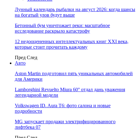
Лунный календарь рыбалки на август 2026: когда шансы
на богатый улов будут выше
Бетонный бум уничтожает реки: масштабное
исследование раскрыло катастрофу
12 недооцененных интеллектуальных книг XXI века,
которые стоит прочитать каждому
Пред
След
Авто
Aston Martin подготовил пять уникальных автомобилей
для Америки
Lamborghini Revuelto Miura 60° отдал дань уважения
легендарной модели
Volkswagen ID. Aura T6: фото салона и новые
подробности
MG запускает продажи электрифицированного
лифтбека 07
Пред
След