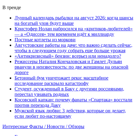
В тренде
Лунный календарь рыбалки на август 2026: когда шансы
на богатый улов будут выше
Кристофер Нолан набросился на «критиков-любителей»
— а «Одиссея» тем временем идёт к миллиарду
Постные котлеты из моркови
Августовские работы на даче: что важно сделать сейчас,
чтобы в следующем году собрать еще больше урожая
«Антикризисный» бензин: всерьез или ненадолго?
Режиссеры Наталия Кончаловская и Гамлет Дульян
рванули в неизвестность: по две женщины на опасной
дороге
Бетонный бум уничтожает реки: масштабное
исследование раскрыло катастрофу
Студент, осужденный в Баку с другими россиянами,
перестал узнавать родных
Косовский капкан: почему фанаты «Спартака» восстали
против перехода Даку
Мужской язык любви: 3 действия, которые он делает,
если любит по-настоящему
Интересные Факты / Новости / Обзоры