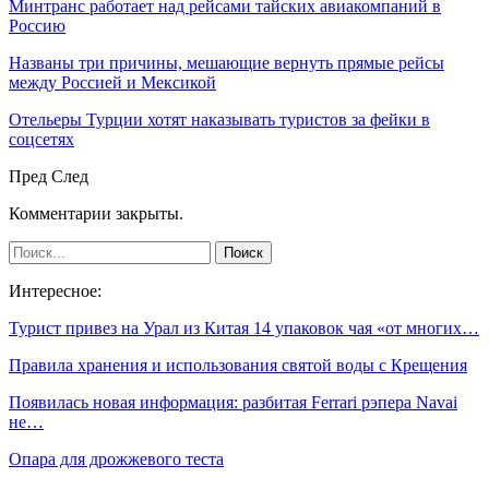
Минтранс работает над рейсами тайских авиакомпаний в
Россию
Названы три причины, мешающие вернуть прямые рейсы
между Россией и Мексикой
Отельеры Турции хотят наказывать туристов за фейки в
соцсетях
Пред
След
Комментарии закрыты.
Интересное:
Турист привез на Урал из Китая 14 упаковок чая «от многих…
Правила хранения и использования святой воды с Крещения
Появилась новая информация: разбитая Ferrari рэпера Navai
не…
Опара для дрожжевого теста