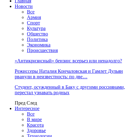
Главная
Новости
Все
Армия
Спорт
Культура
Общество
Политика
Экономика
Происшествия
«Антикризисный» бензин: всерьез или ненадолго?
Режиссеры Наталия Кончаловская и Гамлет Дульян
рванули в неизвестность: по две…
Студент, осужденный в Баку с другими россиянами,
перестал узнавать родных
Пред
След
Интересное
Все
В мире
Красота
Здоровье
Технологии