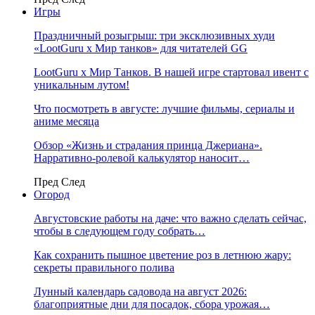
Игры
Праздничный розыгрыш: три эксклюзивных худи
«LootGuru х Мир танков» для читателей GG
LootGuru x Мир Танков. В нашей игре стартовал ивент с
уникальным лутом!
Что посмотреть в августе: лучшие фильмы, сериалы и
аниме месяца
Обзор «Жизнь и страдания принца Джериана».
Нарративно-ролевой калькулятор наносит…
Пред
След
Огород
Августовские работы на даче: что важно сделать сейчас,
чтобы в следующем году собрать…
Как сохранить пышное цветение роз в летнюю жару:
секреты правильного полива
Лунный календарь садовода на август 2026:
благоприятные дни для посадок, сбора урожая…