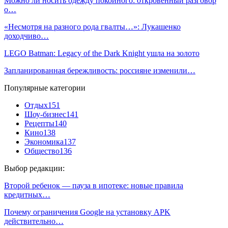
Можно ли носить одежду покойного: откровенный разговор
о…
«Несмотря на разного рода гвалты…»: Лукашенко
доходчиво…
LEGO Batman: Legacy of the Dark Knight ушла на золото
Запланированная бережливость: россияне изменили…
Популярные категории
Отдых
151
Шоу-бизнес
141
Рецепты
140
Кино
138
Экономика
137
Общество
136
Выбор редакции:
Второй ребенок — пауза в ипотеке: новые правила
кредитных…
Почему ограничения Google на установку APK
действительно…