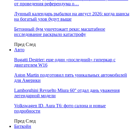
от проведения референдума о…
Лунный календарь рыбалки на август 2026: когда шансы
на богатый улов будут выше
Бетонный бум уничтожает реки: масштабное
исследование раскрыло катастрофу
Пред
След
Авто
Bugatti Destrier: еще один «последний» гиперкар с
двигателем W16
Aston Martin подготовил пять уникальных автомобилей
для Америки
Lamborghini Revuelto Miura 60° отдал дань уважения
легендарной модели
Volkswagen ID. Aura T6: фото салона и новые
подробности
Пред
След
Биткойн