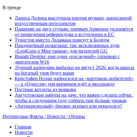
В тренде
Лариса Долина выступила против музыки, написанной
искусственным интеллектом
Пашинян на двух стульях: премьер Армении уклоняется
от проведения референдума о вступлении в ЕС
Туристов вместо Даламана повезут в Бодрум
Праздничный розыгрыш: три эксклюзивных худи
«LootGuru х Мир танков» для читателей GG
Bugatti Destrier: еще один «последний» гиперкар с
двигателем W16
Лунный календарь рыбалки на август 2026: когда шансы
на богатый улов будут выше
Кристофер Нолан набросился на «критиков-любителей»
— а «Одиссея» тем временем идёт к миллиарду
Постные котлеты из моркови
Августовские работы на даче: что важно сделать сейчас,
чтобы в следующем году собрать еще больше урожая
«Антикризисный» бензин: всерьез или ненадолго?
Интересные Факты / Новости / Обзоры
Главная
Новости