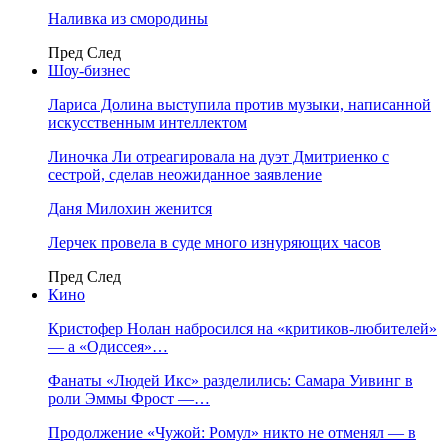
Наливка из смородины
Пред
След
Шоу-бизнес
Лариса Долина выступила против музыки, написанной
искусственным интеллектом
Линочка Ли отреагировала на дуэт Дмитриенко с
сестрой, сделав неожиданное заявление
Даня Милохин женится
Лерчек провела в суде много изнуряющих часов
Пред
След
Кино
Кристофер Нолан набросился на «критиков-любителей»
— а «Одиссея»…
Фанаты «Людей Икс» разделились: Самара Уивинг в
роли Эммы Фрост —…
Продолжение «Чужой: Ромул» никто не отменял — в