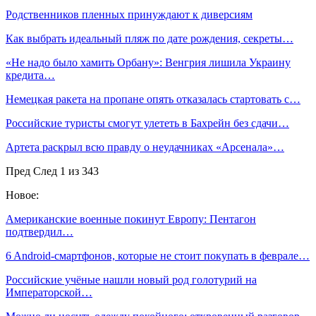
Родственников пленных принуждают к диверсиям
Как выбрать идеальный пляж по дате рождения, секреты…
«Не надо было хамить Орбану»: Венгрия лишила Украину
кредита…
Немецкая ракета на пропане опять отказалась стартовать с…
Российские туристы смогут улететь в Бахрейн без сдачи…
Артета раскрыл всю правду о неудачниках «Арсенала»…
Пред
След
1 из 343
Новое:
Американские военные покинут Европу: Пентагон
подтвердил…
6 Android-смартфонов, которые не стоит покупать в феврале…
Российские учёные нашли новый род голотурий на
Императорской…