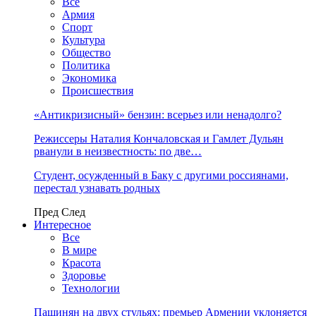
Все
Армия
Спорт
Культура
Общество
Политика
Экономика
Происшествия
«Антикризисный» бензин: всерьез или ненадолго?
Режиссеры Наталия Кончаловская и Гамлет Дульян
рванули в неизвестность: по две…
Студент, осужденный в Баку с другими россиянами,
перестал узнавать родных
Пред
След
Интересное
Все
В мире
Красота
Здоровье
Технологии
Пашинян на двух стульях: премьер Армении уклоняется