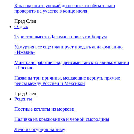
Как сохранить урожай до осени: что обязательно
проверить на участке в конце июля
Пред
След
Отдых
Туристов вместо Даламана повезут в Бодрум
Удмуртия все еще планирует продать авиакомпанию
«Ижавиа»
Минтранс работает над рейсами тайских авиакомпаний
в Россию
Названы три причины, мешающие вернуть прямые
рейсы между Россией и Мексикой
Пред
След
Рецепты
Постные котлеты из моркови
Наливка из крыжовника и чёрной смородины
Лечо из огурцов на зиму