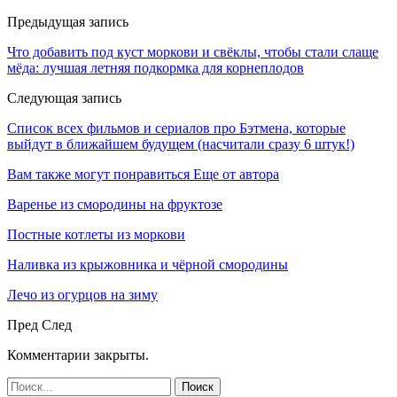
Предыдущая запись
Что добавить под куст моркови и свёклы, чтобы стали слаще
мёда: лучшая летняя подкормка для корнеплодов
Следующая запись
Список всех фильмов и сериалов про Бэтмена, которые
выйдут в ближайшем будущем (насчитали сразу 6 штук!)
Вам также могут понравиться
Еще от автора
Варенье из смородины на фруктозе
Постные котлеты из моркови
Наливка из крыжовника и чёрной смородины
Лечо из огурцов на зиму
Пред
След
Комментарии закрыты.