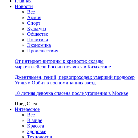
Главная
Новости
Все
Армия
Спорт
Культура
Общество
Политика
Экономика
Происшествия
От интернет-витрины к крепости: склады
маркетплейсов России появятся в Казахстане
Джентльмен, гений, первопроходец: умерший продюсер
Уильям Орбит в воспоминаниях звезд
10-летняя девочка спасена после утопления в Москве
Пред
След
Интересное
Все
В мире
Красота
Здоровье
Технологии