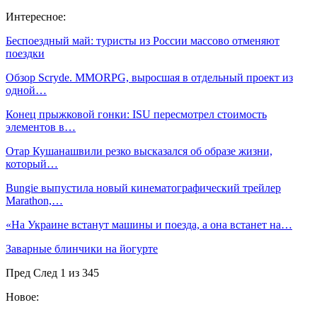
Интересное:
Беспоездный май: туристы из России массово отменяют
поездки
Обзор Scryde. MMORPG, выросшая в отдельный проект из
одной…
Конец прыжковой гонки: ISU пересмотрел стоимость
элементов в…
Отар Кушанашвили резко высказался об образе жизни,
который…
Bungie выпустила новый кинематографический трейлер
Marathon,…
«На Украине встанут машины и поезда, а она встанет на…
Заварные блинчики на йогурте
Пред
След
1 из 345
Новое: