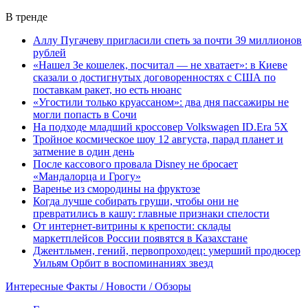
В тренде
Аллу Пугачеву пригласили спеть за почти 39 миллионов
рублей
«Нашел Зе кошелек, посчитал — не хватает»: в Киеве
сказали о достигнутых договоренностях с США по
поставкам ракет, но есть нюанс
«Угостили только круассаном»: два дня пассажиры не
могли попасть в Сочи
На подходе младший кроссовер Volkswagen ID.Era 5X
Тройное космическое шоу 12 августа, парад планет и
затмение в один день
После кассового провала Disney не бросает
«Мандалорца и Грогу»
Варенье из смородины на фруктозе
Когда лучше собирать груши, чтобы они не
превратились в кашу: главные признаки спелости
От интернет-витрины к крепости: склады
маркетплейсов России появятся в Казахстане
Джентльмен, гений, первопроходец: умерший продюсер
Уильям Орбит в воспоминаниях звезд
Интересные Факты / Новости / Обзоры