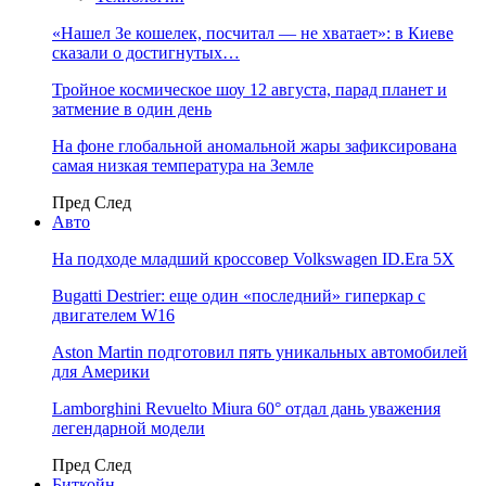
«Нашел Зе кошелек, посчитал — не хватает»: в Киеве
сказали о достигнутых…
Тройное космическое шоу 12 августа, парад планет и
затмение в один день
На фоне глобальной аномальной жары зафиксирована
самая низкая температура на Земле
Пред
След
Авто
На подходе младший кроссовер Volkswagen ID.Era 5X
Bugatti Destrier: еще один «последний» гиперкар с
двигателем W16
Aston Martin подготовил пять уникальных автомобилей
для Америки
Lamborghini Revuelto Miura 60° отдал дань уважения
легендарной модели
Пред
След
Биткойн