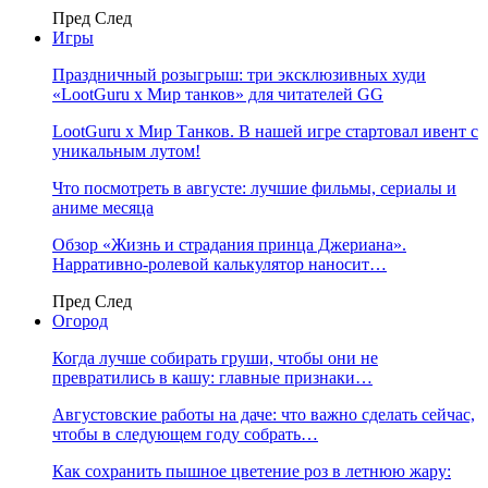
Пред
След
Игры
Праздничный розыгрыш: три эксклюзивных худи
«LootGuru х Мир танков» для читателей GG
LootGuru x Мир Танков. В нашей игре стартовал ивент с
уникальным лутом!
Что посмотреть в августе: лучшие фильмы, сериалы и
аниме месяца
Обзор «Жизнь и страдания принца Джериана».
Нарративно-ролевой калькулятор наносит…
Пред
След
Огород
Когда лучше собирать груши, чтобы они не
превратились в кашу: главные признаки…
Августовские работы на даче: что важно сделать сейчас,
чтобы в следующем году собрать…
Как сохранить пышное цветение роз в летнюю жару: