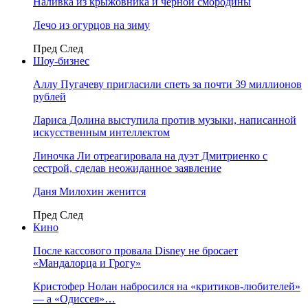
Наливка из крыжовника и чёрной смородины
Лечо из огурцов на зиму
Пред
След
Шоу-бизнес
Аллу Пугачеву пригласили спеть за почти 39 миллионов
рублей
Лариса Долина выступила против музыки, написанной
искусственным интеллектом
Линочка Ли отреагировала на дуэт Дмитриенко с
сестрой, сделав неожиданное заявление
Даня Милохин женится
Пред
След
Кино
После кассового провала Disney не бросает
«Мандалорца и Грогу»
Кристофер Нолан набросился на «критиков-любителей»
— а «Одиссея»…