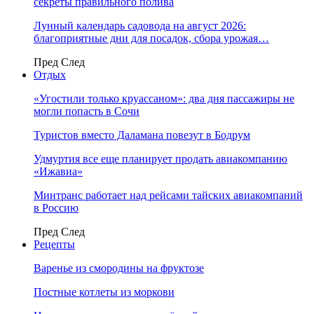
секреты правильного полива
Лунный календарь садовода на август 2026:
благоприятные дни для посадок, сбора урожая…
Пред
След
Отдых
«Угостили только круассаном»: два дня пассажиры не
могли попасть в Сочи
Туристов вместо Даламана повезут в Бодрум
Удмуртия все еще планирует продать авиакомпанию
«Ижавиа»
Минтранс работает над рейсами тайских авиакомпаний
в Россию
Пред
След
Рецепты
Варенье из смородины на фруктозе
Постные котлеты из моркови