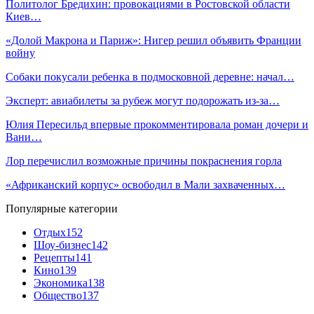
Политолог Бредихин: провокациями в Ростовской области
Киев…
«Долой Макрона и Париж»: Нигер решил объявить Франции
войну
Собаки покусали ребенка в подмосковной деревне: начал…
Эксперт: авиабилеты за рубеж могут подорожать из-за…
Юлия Пересильд впервые прокомментировала роман дочери и
Вани…
Лор перечислил возможные причины покраснения горла
«Африканский корпус» освободил в Мали захваченных…
Популярные категории
Отдых
152
Шоу-бизнес
142
Рецепты
141
Кино
139
Экономика
138
Общество
137