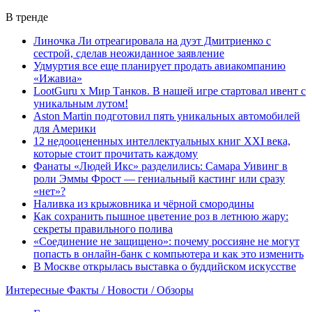
В тренде
Линочка Ли отреагировала на дуэт Дмитриенко с
сестрой, сделав неожиданное заявление
Удмуртия все еще планирует продать авиакомпанию
«Ижавиа»
LootGuru x Мир Танков. В нашей игре стартовал ивент с
уникальным лутом!
Aston Martin подготовил пять уникальных автомобилей
для Америки
12 недооцененных интеллектуальных книг XXI века,
которые стоит прочитать каждому
Фанаты «Людей Икс» разделились: Самара Уивинг в
роли Эммы Фрост — гениальный кастинг или сразу
«нет»?
Наливка из крыжовника и чёрной смородины
Как сохранить пышное цветение роз в летнюю жару:
секреты правильного полива
«Соединение не защищено»: почему россияне не могут
попасть в онлайн-банк с компьютера и как это изменить
В Москве открылась выставка о буддийском искусстве
Интересные Факты / Новости / Обзоры