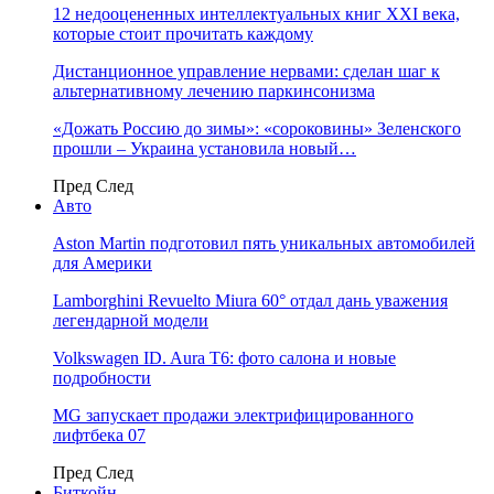
12 недооцененных интеллектуальных книг XXI века,
которые стоит прочитать каждому
Дистанционное управление нервами: сделан шаг к
альтернативному лечению паркинсонизма
«Дожать Россию до зимы»: «сороковины» Зеленского
прошли – Украина установила новый…
Пред
След
Авто
Aston Martin подготовил пять уникальных автомобилей
для Америки
Lamborghini Revuelto Miura 60° отдал дань уважения
легендарной модели
Volkswagen ID. Aura T6: фото салона и новые
подробности
MG запускает продажи электрифицированного
лифтбека 07
Пред
След
Биткойн