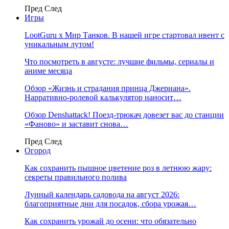
Пред
След
Игры
LootGuru x Мир Танков. В нашей игре стартовал ивент с
уникальным лутом!
Что посмотреть в августе: лучшие фильмы, сериалы и
аниме месяца
Обзор «Жизнь и страдания принца Джериана».
Нарративно-ролевой калькулятор наносит…
Обзор Denshattack! Поезд-трюкач довезет вас до станции
«Фаново» и заставит снова…
Пред
След
Огород
Как сохранить пышное цветение роз в летнюю жару:
секреты правильного полива
Лунный календарь садовода на август 2026:
благоприятные дни для посадок, сбора урожая…
Как сохранить урожай до осени: что обязательно