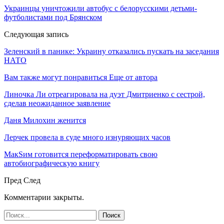
Украинцы уничтожили автобус с белорусскими детьми-
футболистами под Брянском
Следующая запись
Зеленский в панике: Украину отказались пускать на заседания
НАТО
Вам также могут понравиться
Еще от автора
Линочка Ли отреагировала на дуэт Дмитриенко с сестрой,
сделав неожиданное заявление
Даня Милохин женится
Лерчек провела в суде много изнуряющих часов
МакSим готовится переформатировать свою
автобиографическую книгу
Пред
След
Комментарии закрыты.