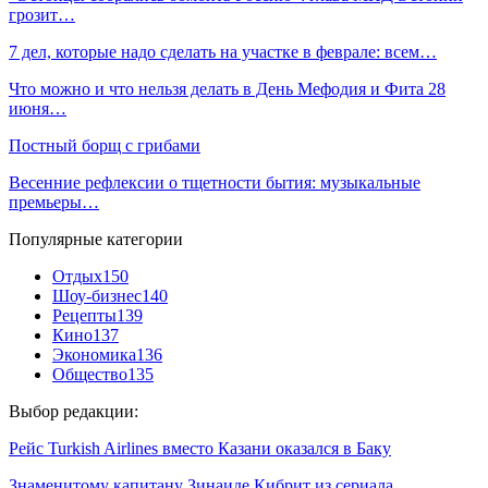
грозит…
7 дел, которые надо сделать на участке в феврале: всем…
Что можно и что нельзя делать в День Мефодия и Фита 28
июня…
Постный борщ с грибами
Весенние рефлексии о тщетности бытия: музыкальные
премьеры…
Популярные категории
Отдых
150
Шоу-бизнес
140
Рецепты
139
Кино
137
Экономика
136
Общество
135
Выбор редакции:
Рейс Turkish Airlines вместо Казани оказался в Баку
Знаменитому капитану Зинаиде Кибрит из сериала