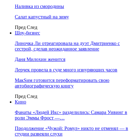
Наливка из смородины
Салат капустный на зиму
Пред
След
Шоу-бизнес
Линочка Ли отреагировала на дуэт Дмитриенко с
сестрой, сделав неожиданное заявление
Даня Милохин женится
Лерчек провела в суде много изнуряющих часов
МакSим готовится переформатировать свою
автобиографическую книгу
Пред
След
Кино
Фанаты «Людей Икс» разделились: Самара Уивинг в
роли Эммы Фрост —…
Продолжение «Чужой: Ромул» никто не отменял — в
студии развеяли слухи