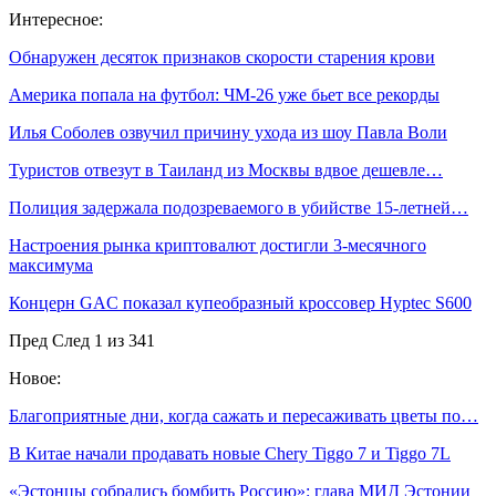
Интересное:
Обнаружен десяток признаков скорости старения крови
Америка попала на футбол: ЧМ-26 уже бьет все рекорды
Илья Соболев озвучил причину ухода из шоу Павла Воли
Туристов отвезут в Таиланд из Москвы вдвое дешевле…
Полиция задержала подозреваемого в убийстве 15-летней…
Настроения рынка криптовалют достигли 3-месячного
максимума
Концерн GAC показал купеобразный кроссовер Hyptec S600
Пред
След
1 из 341
Новое:
Благоприятные дни, когда сажать и пересаживать цветы по…
В Китае начали продавать новые Chery Tiggo 7 и Tiggo 7L
«Эстонцы собрались бомбить Россию»: глава МИД Эстонии