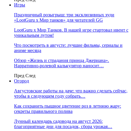
Игры
Праздничный розыгрыш: три эксклюзивных худи
«LootGuru х Мир танков» для читателей GG
LootGuru x Мир Танков. В нашей игре стартовал ивент с
уникальным лутом!
Что посмотреть в августе: лучшие фильмы, сериалы и
аниме месяца
Обзор «Жизнь и страдания принца Джериана».
Нарративно-ролевой калькулятор наносит…
Пред
След
Огород
Августовские работы на даче: что важно сделать сейчас,
чтобы в следующем году собрать…
Как сохранить пышное цветение роз в летнюю жару:
секреты правильного полива
Лунный календарь садовода на август 2026:
благоприятные дни для посадок, сбора урожая…