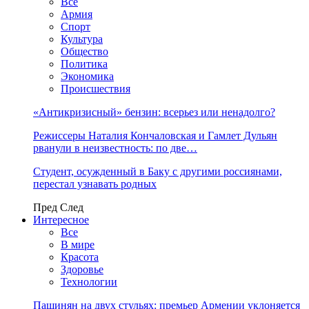
Все
Армия
Спорт
Культура
Общество
Политика
Экономика
Происшествия
«Антикризисный» бензин: всерьез или ненадолго?
Режиссеры Наталия Кончаловская и Гамлет Дульян
рванули в неизвестность: по две…
Студент, осужденный в Баку с другими россиянами,
перестал узнавать родных
Пред
След
Интересное
Все
В мире
Красота
Здоровье
Технологии
Пашинян на двух стульях: премьер Армении уклоняется