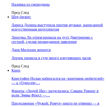
Наливка из смородины
Пред
След
Шоу-бизнес
Лариса Долина выступила против музыки, написанной
искусственным интеллектом
Линочка Ли отреагировала на дуэт Дмитриенко с
сестрой, сделав неожиданное заявление
Даня Милохин женится
Лерчек провела в суде много изнуряющих часов
Пред
След
Кино
Кристофер Нолан набросился на «критиков-любителей»
— а «Одиссея»…
Фанаты «Людей Икс» разделились: Самара Уивинг в
роли Эммы Фрост —…
Продолжение «Чужой: Ромул» никто не отменял — в