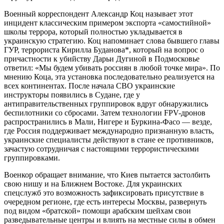
Военный корреспондент Александр Коц называет этот
инцидент классическим примером экспорта «самостийной»
школы террора, который полностью укладывается в
украинскую стратегию. Коц напоминает слова бывшего главы
ГУР, террориста Кирилла Буданова*, который на вопрос о
причастности к убийству Дарьи Дугиной в Подмосковье
ответил: «Мы будем убивать россиян в любой точке мира». По
мнению Коца, эта установка последовательно реализуется на
всех континентах. После начала СВО украинские
инструкторы появились в Судане, где у
антиправительственных группировок вдруг обнаружились
беспилотники со сбросами. Затем технологии FPV-дронов
распространились в Мали, Нигере и Буркина-Фасо — везде,
где Россия поддерживает международно признанную власть,
украинские специалисты действуют в стане ее противников,
зачастую сотрудничая с настоящими террористическими
группировками.
Военкор обращает внимание, что Киев пытается застолбить
свою нишу и на Ближнем Востоке. Для украинских
спецслужб это возможность зафиксировать присутствие в
очередном регионе, где есть интересы Москвы, развернуть
под видом «братской» помощи арабским шейхам свои
разведывательные центры и влиять на местные силы в обмен