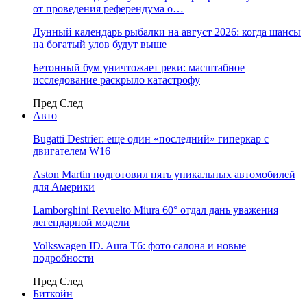
от проведения референдума о…
Лунный календарь рыбалки на август 2026: когда шансы
на богатый улов будут выше
Бетонный бум уничтожает реки: масштабное
исследование раскрыло катастрофу
Пред
След
Авто
Bugatti Destrier: еще один «последний» гиперкар с
двигателем W16
Aston Martin подготовил пять уникальных автомобилей
для Америки
Lamborghini Revuelto Miura 60° отдал дань уважения
легендарной модели
Volkswagen ID. Aura T6: фото салона и новые
подробности
Пред
След
Биткойн