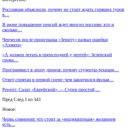
Россиянам объяснили, почему не стоит ждать горящих туров
в…
В июне повышение пенсий ждет многих россиян: кто и
сколько…
Черчесов после проигрыша «Зениту» назвал ошибки
«Ахмата»
«А должен летать в преисподней у чертей»: Зеленский
снова…
Программист в эпоху дронов: почему студенты-технари…
Ответ спрятан в первой сцене: чем закончился фильм…
Рецепт: Салат «Еврейский» — Супер простой,…
Пред
След
1 из 343
Новое:
Червь сомнения: что стоит за «неадекватным» желанием
есть…