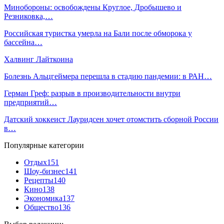
Минобороны: освобождены Круглое, Дробышево и
Резниковка,…
Российская туристка умерла на Бали после обморока у
бассейна…
Халвинг Лайткоина
Болезнь Альцгеймера перешла в стадию пандемии: в РАН…
Герман Греф: разрыв в производительности внутри
предприятий…
Датский хоккеист Лауридсен хочет отомстить сборной России
в…
Популярные категории
Отдых
151
Шоу-бизнес
141
Рецепты
140
Кино
138
Экономика
137
Общество
136