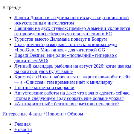
В тренде
Лариса Долина выступила против музыки, написанной
искусственным интеллектом
Пашинян на двух стульях: премьер Армении уклоняется
от проведения референдума о вступлении в ЕС
Туристов вместо Даламана повезут в Бодрум
Праздничный розыгрыш: три эксклюзивных худи
«LootGuru х Мир танков» для читателей GG
Bugatti Destrier: еще один «последний» гиперкар с
двигателем W16
Лунный календарь рыбалки на август 2026: когда шансы
на богатый улов будут выше
Кристофер Нолан набросился на «критиков-любителей»
— а «Одиссея» тем временем идёт к миллиарду
Постные котлеты из моркови
Августовские работы на даче: что важно сделать сейчас,
чтобы в следующем году собрать еще больше урожая
«Антикризисный» бензин: всерьез или ненадолго?
Интересные Факты / Новости / Обзоры
Главная
Новости