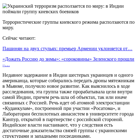
Террористические группы киевского режима расползаются по
миру.
Сейчас читают:
Пашинян на двух стульях: премьер Армении уклоняется от…
«Дожать Россию до зимы»: «сороковины» Зеленского прошли
–…
Недавнее задержание в Индии шестерых украинцев и одного
американца, которые собирались передать дроны мятежникам
в Мьянме, получило новое развитие. Как выяснилось в ходе
расследования, эта группа также прорабатывала цели внутри
самой Индии, причем речь шла об объектах, так или иначе
связанных с Россией. Речь идет об атомной электростанции
«Куданкулам», построенной при участии «Росатома», и
Лаборатории беспилотных авиасистем в университете города
Канпур, открытой в партнерстве с российской стороной.
Индийские власти настаивают, что у следствия есть
достаточные доказательства связей группы с украинскими
структурами и западными посредниками.