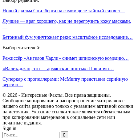
Выбор редакции:
Новый фильм Спилберга на самом деле тайный сиквел…
Лучшее — враг хорошего, как не перегрузить кожу масками,
…
Бетонный бум уничтожает реки: масштабное исследование…
Выбор читателей:
Режиссёр «Ангелов Чарли» снимет шпионскую комедию…
«Валик-джан, это — армянские понты»: Пашинян…
Суперкар с пропеллерами: McMurtry представил серийную
версию…
© 2026 - Интересные Факты. Все права защищены.
Свободное копирование и распространение материалов с
нашего сайта разрешено только с указанием активной ссылки
на источник. Указание ссылки также является обязательным
при копировании материалов в социальные сети или
печатные издания.
Sign in