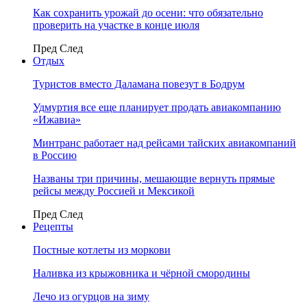
Как сохранить урожай до осени: что обязательно
проверить на участке в конце июля
Пред
След
Отдых
Туристов вместо Даламана повезут в Бодрум
Удмуртия все еще планирует продать авиакомпанию
«Ижавиа»
Минтранс работает над рейсами тайских авиакомпаний
в Россию
Названы три причины, мешающие вернуть прямые
рейсы между Россией и Мексикой
Пред
След
Рецепты
Постные котлеты из моркови
Наливка из крыжовника и чёрной смородины
Лечо из огурцов на зиму