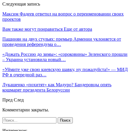
Следующая запись
Максим Фадеев ответил на вопрос о переименовании своих
проектов
Вам также могут понравиться
Еще от автора
Пашинян на двух стульях: премьер Армении уклоняется от
проведения референдума о…
«Дожать Россию до зимы»: «сороковины» Зеленского прошли
– Украина установила новый…
«Уймите уже свою киевскую шавку, ну пожалуйста!» — МИД
РФ в очередной раз…
Лукашенко «похитят» как Мадуро? Бандеровцы опять
кошмарят президента Белоруссии
Пред
След
Комментарии закрыты.
Интересное: