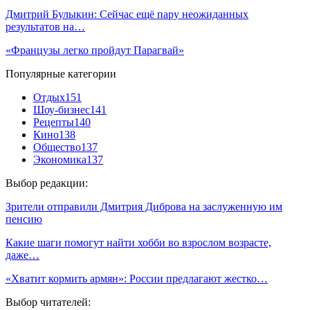
Дмитрий Булыкин: Сейчас ещё пару неожиданных
результатов на…
«Французы легко пройдут Парагвай»
Популярные категории
Отдых
151
Шоу-бизнес
141
Рецепты
140
Кино
138
Общество
137
Экономика
137
Выбор редакции:
Зрители отправили Дмитрия Диброва на заслуженную им
пенсию
Какие шаги помогут найти хобби во взрослом возрасте,
даже…
«Хватит кормить армян»: России предлагают жестко…
Выбор читателей: