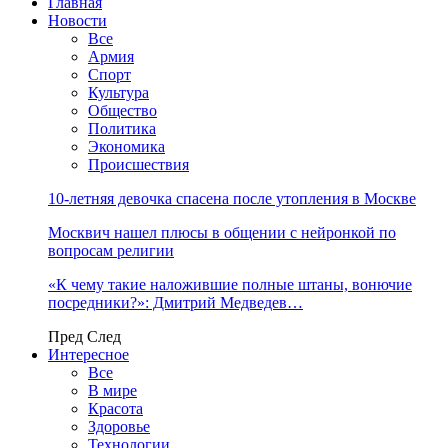
Главная
Новости
Все
Армия
Спорт
Культура
Общество
Политика
Экономика
Происшествия
10-летняя девочка спасена после утопления в Москве
Москвич нашел плюсы в общении с нейронкой по
вопросам религии
«К чему такие наложившие полные штаны, вонючие
посредники?»: Дмитрий Медведев…
Пред
След
Интересное
Все
В мире
Красота
Здоровье
Технологии