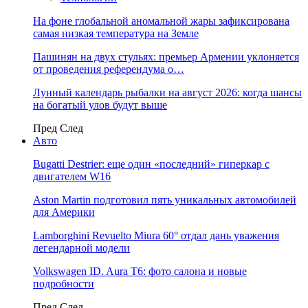
На фоне глобальной аномальной жары зафиксирована
самая низкая температура на Земле
Пашинян на двух стульях: премьер Армении уклоняется
от проведения референдума о…
Лунный календарь рыбалки на август 2026: когда шансы
на богатый улов будут выше
Пред
След
Авто
Bugatti Destrier: еще один «последний» гиперкар с
двигателем W16
Aston Martin подготовил пять уникальных автомобилей
для Америки
Lamborghini Revuelto Miura 60° отдал дань уважения
легендарной модели
Volkswagen ID. Aura T6: фото салона и новые
подробности
Пред
След