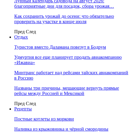
Лунный календарь садовода на август 2026:
благоприятные дни для посадок, сбора урожая…
Как сохранить урожай до осени: что обязательно
проверить на участке в конце июля
Пред
След
Отдых
Туристов вместо Даламана повезут в Бодрум
Удмуртия все еще планирует продать авиакомпанию
«Ижавиа»
Минтранс работает над рейсами тайских авиакомпаний
в Россию
Названы три причины, мешающие вернуть прямые
рейсы между Россией и Мексикой
Пред
След
Рецепты
Постные котлеты из моркови
Наливка из крыжовника и чёрной смородины