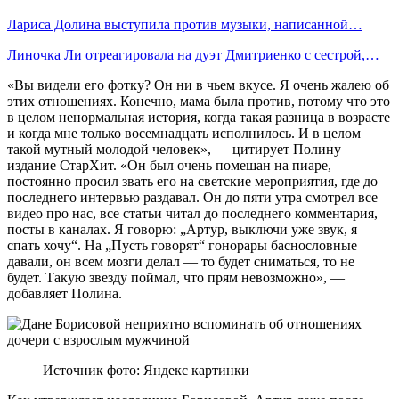
Лариса Долина выступила против музыки, написанной…
Линочка Ли отреагировала на дуэт Дмитриенко с сестрой,…
«Вы видели его фотку? Он ни в чьем вкусе. Я очень жалею об
этих отношениях. Конечно, мама была против, потому что это
в целом ненормальная история, когда такая разница в возрасте
и когда мне только восемнадцать исполнилось. И в целом
такой мутный молодой человек», — цитирует Полину
издание СтарХит. «Он был очень помешан на пиаре,
постоянно просил звать его на светские мероприятия, где до
последнего интервью раздавал. Он до пяти утра смотрел все
видео про нас, все статьи читал до последнего комментария,
посты в каналах. Я говорю: „Артур, выключи уже звук, я
спать хочу“. На „Пусть говорят“ гонорары баснословные
давали, он всем мозги делал — то будет сниматься, то не
будет. Такую звезду поймал, что прям невозможно», —
добавляет Полина.
Источник фото: Яндекс картинки