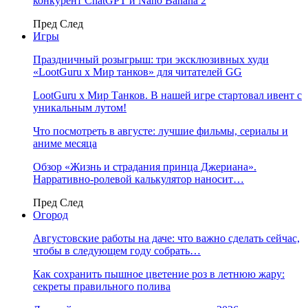
конкурент ChatGPT и Nano Banana 2
Пред
След
Игры
Праздничный розыгрыш: три эксклюзивных худи
«LootGuru х Мир танков» для читателей GG
LootGuru x Мир Танков. В нашей игре стартовал ивент с
уникальным лутом!
Что посмотреть в августе: лучшие фильмы, сериалы и
аниме месяца
Обзор «Жизнь и страдания принца Джериана».
Нарративно-ролевой калькулятор наносит…
Пред
След
Огород
Августовские работы на даче: что важно сделать сейчас,
чтобы в следующем году собрать…
Как сохранить пышное цветение роз в летнюю жару:
секреты правильного полива