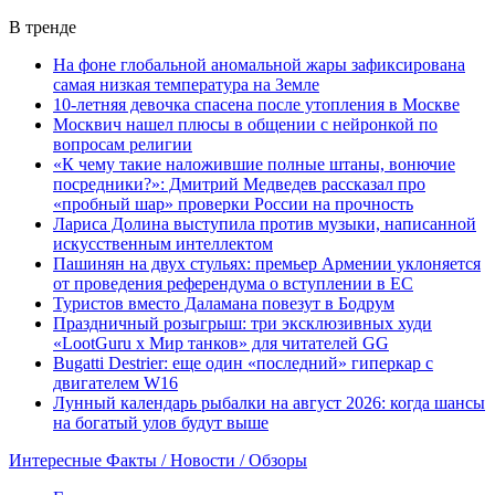
В тренде
На фоне глобальной аномальной жары зафиксирована
самая низкая температура на Земле
10-летняя девочка спасена после утопления в Москве
Москвич нашел плюсы в общении с нейронкой по
вопросам религии
«К чему такие наложившие полные штаны, вонючие
посредники?»: Дмитрий Медведев рассказал про
«пробный шар» проверки России на прочность
Лариса Долина выступила против музыки, написанной
искусственным интеллектом
Пашинян на двух стульях: премьер Армении уклоняется
от проведения референдума о вступлении в ЕС
Туристов вместо Даламана повезут в Бодрум
Праздничный розыгрыш: три эксклюзивных худи
«LootGuru х Мир танков» для читателей GG
Bugatti Destrier: еще один «последний» гиперкар с
двигателем W16
Лунный календарь рыбалки на август 2026: когда шансы
на богатый улов будут выше
Интересные Факты / Новости / Обзоры