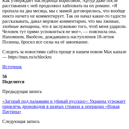
Как утверждает наследница Борисовой, Артур даже после
расставания с ней продолжил хайповать на их романе. «Я
пропала на два месяца, мы с мамой договорились, что вообще
никто ничего не комментирует. Так он начал какие-то гадости
рассказывать, давал мерзкие комментарии, что мы лживые,
злобные женщины, что я заслуживаю того, чтоб меня ударили.
Человек тут прямо успокоиться не мог», — пояснила она.
Напомним, Якобсон, дождавшись наступления 18-летия
Полины, бросил все силы на её завоевание.
Следить за новостями сайта проще в нашем новом Max канале
— https://max.ru/schlockru
Источник
56
Поделится
Предыдущая запись
«Загорай под пальмами и убивай русских»: Украина угрожает
привлечь дроноводов в разных странах к операции «Новая
Паутина»
Следующая запись