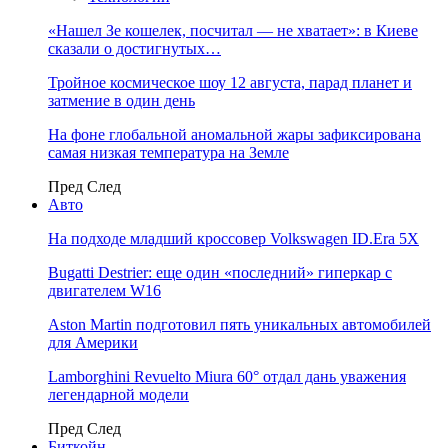
«Нашел Зе кошелек, посчитал — не хватает»: в Киеве
сказали о достигнутых…
Тройное космическое шоу 12 августа, парад планет и
затмение в один день
На фоне глобальной аномальной жары зафиксирована
самая низкая температура на Земле
Пред
След
Авто
На подходе младший кроссовер Volkswagen ID.Era 5X
Bugatti Destrier: еще один «последний» гиперкар с
двигателем W16
Aston Martin подготовил пять уникальных автомобилей
для Америки
Lamborghini Revuelto Miura 60° отдал дань уважения
легендарной модели
Пред
След
Биткойн