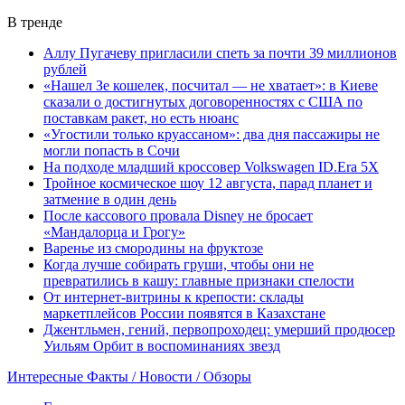
В тренде
Аллу Пугачеву пригласили спеть за почти 39 миллионов
рублей
«Нашел Зе кошелек, посчитал — не хватает»: в Киеве
сказали о достигнутых договоренностях с США по
поставкам ракет, но есть нюанс
«Угостили только круассаном»: два дня пассажиры не
могли попасть в Сочи
На подходе младший кроссовер Volkswagen ID.Era 5X
Тройное космическое шоу 12 августа, парад планет и
затмение в один день
После кассового провала Disney не бросает
«Мандалорца и Грогу»
Варенье из смородины на фруктозе
Когда лучше собирать груши, чтобы они не
превратились в кашу: главные признаки спелости
От интернет-витрины к крепости: склады
маркетплейсов России появятся в Казахстане
Джентльмен, гений, первопроходец: умерший продюсер
Уильям Орбит в воспоминаниях звезд
Интересные Факты / Новости / Обзоры