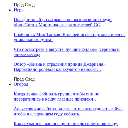
Пред
След
Игры
Праздничный розыгрыш: три эксклюзивных худи
«LootGuru х Мир танков» для читателей GG
LootGuru x Мир Танков. В нашей игре стартовал ивент с
уникальным лутом!
Что посмотреть в августе: лучшие фильмы, сериалы и
аниме месяца
Обзор «Жизнь и страдания принца Джериана».
Нарративно-ролевой калькулятор наносит…
Пред
След
Огород
Когда лучше собирать груши, чтобы они не
превратились в кашу: главные признаки…
Августовские работы на даче: что важно сделать сейчас,
чтобы в следующем году собрать…
Как сохранить пышное цветение роз в летнюю жару: