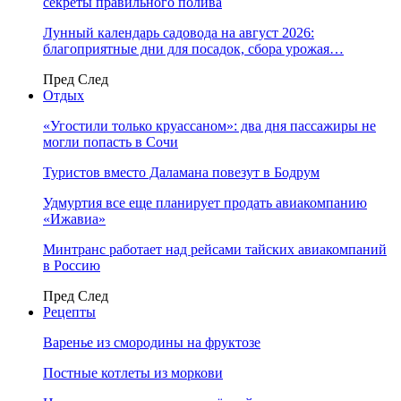
секреты правильного полива
Лунный календарь садовода на август 2026:
благоприятные дни для посадок, сбора урожая…
Пред
След
Отдых
«Угостили только круассаном»: два дня пассажиры не
могли попасть в Сочи
Туристов вместо Даламана повезут в Бодрум
Удмуртия все еще планирует продать авиакомпанию
«Ижавиа»
Минтранс работает над рейсами тайских авиакомпаний
в Россию
Пред
След
Рецепты
Варенье из смородины на фруктозе
Постные котлеты из моркови