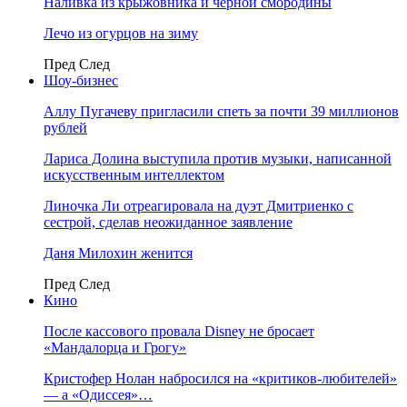
Наливка из крыжовника и чёрной смородины
Лечо из огурцов на зиму
Пред
След
Шоу-бизнес
Аллу Пугачеву пригласили спеть за почти 39 миллионов
рублей
Лариса Долина выступила против музыки, написанной
искусственным интеллектом
Линочка Ли отреагировала на дуэт Дмитриенко с
сестрой, сделав неожиданное заявление
Даня Милохин женится
Пред
След
Кино
После кассового провала Disney не бросает
«Мандалорца и Грогу»
Кристофер Нолан набросился на «критиков-любителей»
— а «Одиссея»…