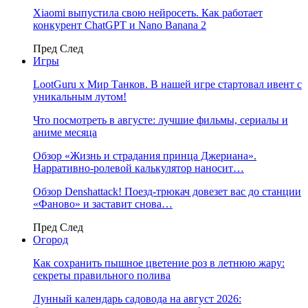
Xiaomi выпустила свою нейросеть. Как работает
конкурент ChatGPT и Nano Banana 2
Пред
След
Игры
LootGuru x Мир Танков. В нашей игре стартовал ивент с
уникальным лутом!
Что посмотреть в августе: лучшие фильмы, сериалы и
аниме месяца
Обзор «Жизнь и страдания принца Джериана».
Нарративно-ролевой калькулятор наносит…
Обзор Denshattack! Поезд-трюкач довезет вас до станции
«Фаново» и заставит снова…
Пред
След
Огород
Как сохранить пышное цветение роз в летнюю жару:
секреты правильного полива
Лунный календарь садовода на август 2026: