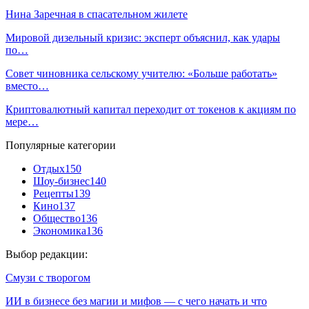
Нина Заречная в спасательном жилете
Мировой дизельный кризис: эксперт объяснил, как удары
по…
Совет чиновника сельскому учителю: «Больше работать»
вместо…
Криптовалютный капитал переходит от токенов к акциям по
мере…
Популярные категории
Отдых
150
Шоу-бизнес
140
Рецепты
139
Кино
137
Общество
136
Экономика
136
Выбор редакции:
Смузи с творогом
ИИ в бизнесе без магии и мифов — с чего начать и что