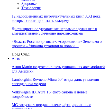
Здоровье
Технологии
12 недооцененных интеллектуальных книг XXI века,
которые стоит прочитать каждому
Дистанционное управление нервами: сделан шаг к
альтернативному лечению паркинсонизма
«Дожать Россию до зимы»: «сороковины» Зеленского
прошли – Украина установила новый…
Пред
След
Авто
Aston Martin подготовил пять уникальных автомобилей
для Америки
Lamborghini Revuelto Miura 60° отдал дань уважения
легендарной модели
Volkswagen ID. Aura T6: фото салона и новые
подробности
MG запускает продажи электрифицированного