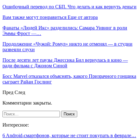
Ошибочный перевод по СБП. Что делать и как вернуть деньги
Вам также могут понравиться
Еще от автора
Фанаты «Людей Икс» разделились: Самара Уивинг в роли
Эммы Фрост —…
Продолжение «Чужой: Ромул» никто не отменял — в студии
развеяли слухи
После десяти лет паузы Джессика Бил вернулась в кино —
ради фильма с Джоном Синой
Босс Marvel отказался объяснять, какого Призрачного гонщика
сыграет Райан Гослинг
Пред
След
Комментарии закрыты.
Интересное:
6 Android-смартфонов, которые не стоит покупать в феврале…