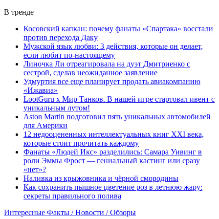
В тренде
Косовский капкан: почему фанаты «Спартака» восстали
против перехода Даку
Мужской язык любви: 3 действия, которые он делает,
если любит по-настоящему
Линочка Ли отреагировала на дуэт Дмитриенко с
сестрой, сделав неожиданное заявление
Удмуртия все еще планирует продать авиакомпанию
«Ижавиа»
LootGuru x Мир Танков. В нашей игре стартовал ивент с
уникальным лутом!
Aston Martin подготовил пять уникальных автомобилей
для Америки
12 недооцененных интеллектуальных книг XXI века,
которые стоит прочитать каждому
Фанаты «Людей Икс» разделились: Самара Уивинг в
роли Эммы Фрост — гениальный кастинг или сразу
«нет»?
Наливка из крыжовника и чёрной смородины
Как сохранить пышное цветение роз в летнюю жару:
секреты правильного полива
Интересные Факты / Новости / Обзоры