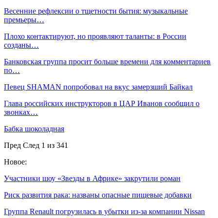
Весенние рефлексии о тщетности бытия: музыкальные
премьеры…
Плохо контактируют, но проявляют таланты: в России
созданы…
Банковская группа просит больше времени для комментариев
по…
Певец SHAMAN попробовал на вкус замерзший Байкал
Глава российских инструкторов в ЦАР Иванов сообщил о
звонках…
Бабка шоколадная
Пред
След
1 из 341
Новое:
Участники шоу «Звезды в Африке» закрутили роман
Риск развития рака: названы опасные пищевые добавки
Группа Renault погрузилась в убытки из-за компании Nissan