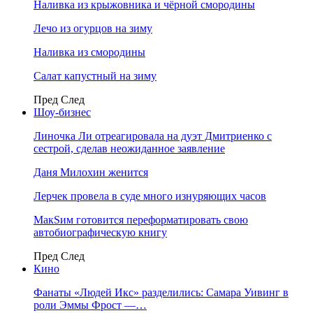
Наливка из крыжовника и чёрной смородины
Лечо из огурцов на зиму
Наливка из смородины
Салат капустный на зиму
Пред
След
Шоу-бизнес
Линочка Ли отреагировала на дуэт Дмитриенко с
сестрой, сделав неожиданное заявление
Даня Милохин женится
Лерчек провела в суде много изнуряющих часов
МакSим готовится переформатировать свою
автобиографическую книгу
Пред
След
Кино
Фанаты «Людей Икс» разделились: Самара Уивинг в
роли Эммы Фрост —…