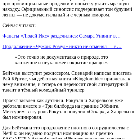
про провинциальные проделки и попытку утаить мрачную
находку. Официальный синопсис подчеркивает тон будущей
ленты — не документальный и с черным юмором.
Сейчас читают:
Фанаты «Людей Икс» разделились: Самара Уивинг в…
Продолжение «Чужой: Ромул» никто не отменял — в…
«Это точно не документалка о природе, это
хаотичное и неуклюжее сокрытие правды».
Бейтман выступит режиссером. Сценарий написал писатель
Рай Кёртис, чья дебютная книга «Kingdomtide» привлекла к
нему внимание, и теперь он переносит свой литературный
талант в тёмный комедийный триллер.
Проект заявлен как дуэтный. Рокуэлл и Харрельсон уже
работали вместе в «Три билборда на границе Эббинга,
Миссури»: за ту роль Рокуэлл получил «Оскар», а Харрельсон
был номинирован.
Для Бейтмана это продолжение плотного сотрудничества с
Netflix: он недавно получил номинацию на премию
SAG/AFTRA Actor Award за «Чёрного кролика», снялся в