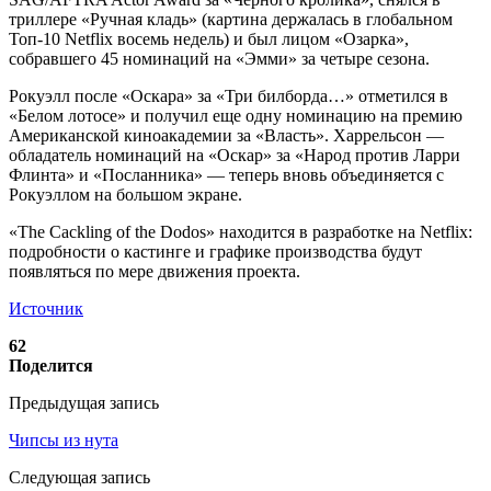
триллере «Ручная кладь» (картина держалась в глобальном
Топ-10 Netflix восемь недель) и был лицом «Озарка»,
собравшего 45 номинаций на «Эмми» за четыре сезона.
Рокуэлл после «Оскара» за «Три билборда…» отметился в
«Белом лотосе» и получил еще одну номинацию на премию
Американской киноакадемии за «Власть». Харрельсон —
обладатель номинаций на «Оскар» за «Народ против Ларри
Флинта» и «Посланника» — теперь вновь объединяется с
Рокуэллом на большом экране.
«The Cackling of the Dodos» находится в разработке на Netflix:
подробности о кастинге и графике производства будут
появляться по мере движения проекта.
Источник
62
Поделится
Предыдущая запись
Чипсы из нута
Следующая запись