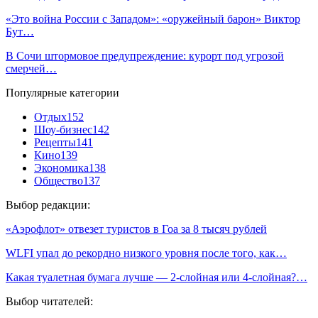
«Это война России с Западом»: «оружейный барон» Виктор
Бут…
В Сочи штормовое предупреждение: курорт под угрозой
смерчей…
Популярные категории
Отдых
152
Шоу-бизнес
142
Рецепты
141
Кино
139
Экономика
138
Общество
137
Выбор редакции:
«Аэрофлот» отвезет туристов в Гоа за 8 тысяч рублей
WLFI упал до рекордно низкого уровня после того, как…
Какая туалетная бумага лучше — 2-слойная или 4-слойная?…
Выбор читателей: