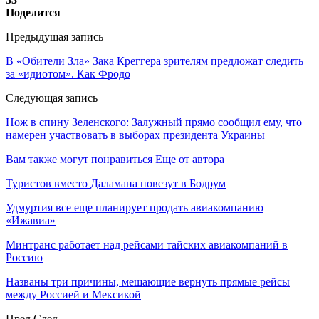
Поделится
Предыдущая запись
В «Обители Зла» Зака Креггера зрителям предложат следить
за «идиотом». Как Фродо
Следующая запись
Нож в спину Зеленского: Залужный прямо сообщил ему, что
намерен участвовать в выборах президента Украины
Вам также могут понравиться
Еще от автора
Туристов вместо Даламана повезут в Бодрум
Удмуртия все еще планирует продать авиакомпанию
«Ижавиа»
Минтранс работает над рейсами тайских авиакомпаний в
Россию
Названы три причины, мешающие вернуть прямые рейсы
между Россией и Мексикой
Пред
След