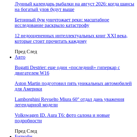
Лунный календарь рыбалки на август 2026: когда шансы
на богатый улов будут выше
Бетонный бум уничтожает реки: масштабное
исследование раскрыло катастрофу
12 недооцененных интеллектуальных книг XXI века,
которые стоит прочитать каждому
Пред
След
Авто
Bugatti Destrier: еще один «последний» гиперкар с
двигателем W16
Aston Martin подготовил пять уникальных автомобилей
для Америки
Lamborghini Revuelto Miura 60° отдал дань уважения
легендарной модели
Volkswagen ID. Aura T6: фото салона и новые
подробности
Пред
След
Биткойн