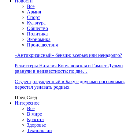
Новости
Все
Армия
Спорт
Культура
Общество
Политика
Экономика
Происшествия
«Антикризисный» бензин: всерьез или ненадолго?
Режиссеры Наталия Кончаловская и Гамлет Дульян
рванули в неизвестность: по две…
Студент, осужденный в Баку с другими россиянами,
перестал узнавать родных
Пред
След
Интересное
Все
В мире
Красота
Здоровье
Технологии