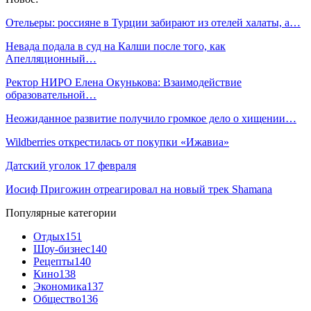
Отельеры: россияне в Турции забирают из отелей халаты, а…
Невада подала в суд на Калши после того, как
Апелляционный…
Ректор НИРО Елена Окунькова: Взаимодействие
образовательной…
Неожиданное развитие получило громкое дело о хищении…
Wildberries открестилась от покупки «Ижавиа»
Датский уголок 17 февраля
Иосиф Пригожин отреагировал на новый трек Shamanа
Популярные категории
Отдых
151
Шоу-бизнес
140
Рецепты
140
Кино
138
Экономика
137
Общество
136