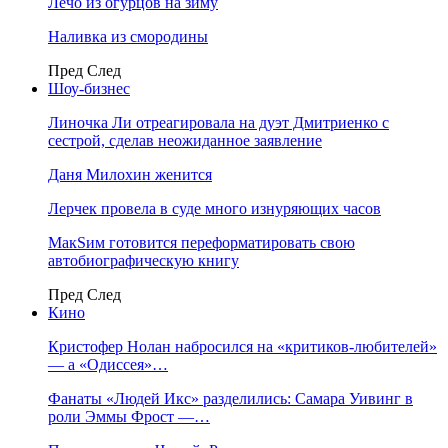
Лечо из огурцов на зиму
Наливка из смородины
Пред
След
Шоу-бизнес
Линочка Ли отреагировала на дуэт Дмитриенко с
сестрой, сделав неожиданное заявление
Даня Милохин женится
Лерчек провела в суде много изнуряющих часов
МакSим готовится переформатировать свою
автобиографическую книгу
Пред
След
Кино
Кристофер Нолан набросился на «критиков-любителей»
— а «Одиссея»…
Фанаты «Людей Икс» разделились: Самара Уивинг в
роли Эммы Фрост —…