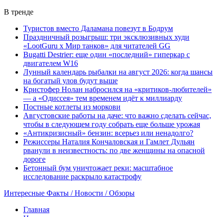
В тренде
Туристов вместо Даламана повезут в Бодрум
Праздничный розыгрыш: три эксклюзивных худи
«LootGuru х Мир танков» для читателей GG
Bugatti Destrier: еще один «последний» гиперкар с
двигателем W16
Лунный календарь рыбалки на август 2026: когда шансы
на богатый улов будут выше
Кристофер Нолан набросился на «критиков-любителей»
— а «Одиссея» тем временем идёт к миллиарду
Постные котлеты из моркови
Августовские работы на даче: что важно сделать сейчас,
чтобы в следующем году собрать еще больше урожая
«Антикризисный» бензин: всерьез или ненадолго?
Режиссеры Наталия Кончаловская и Гамлет Дульян
рванули в неизвестность: по две женщины на опасной
дороге
Бетонный бум уничтожает реки: масштабное
исследование раскрыло катастрофу
Интересные Факты / Новости / Обзоры
Главная