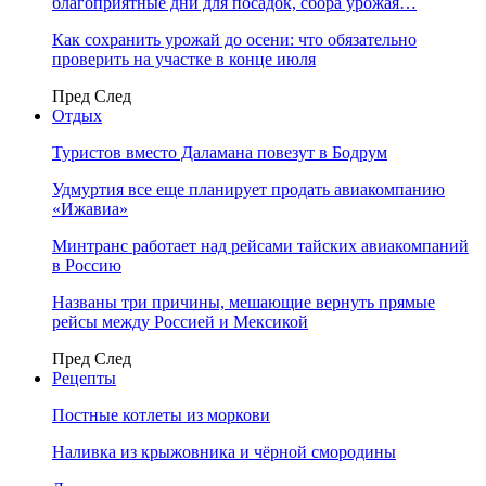
благоприятные дни для посадок, сбора урожая…
Как сохранить урожай до осени: что обязательно
проверить на участке в конце июля
Пред
След
Отдых
Туристов вместо Даламана повезут в Бодрум
Удмуртия все еще планирует продать авиакомпанию
«Ижавиа»
Минтранс работает над рейсами тайских авиакомпаний
в Россию
Названы три причины, мешающие вернуть прямые
рейсы между Россией и Мексикой
Пред
След
Рецепты
Постные котлеты из моркови
Наливка из крыжовника и чёрной смородины