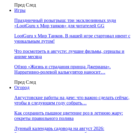
Пред
След
Игры
Праздничный розыгрыш: три эксклюзивных худи
«LootGuru х Мир танков» для читателей GG
LootGuru x Мир Танков. В нашей игре стартовал ивент с
уникальным лутом!
Что посмотреть в августе: лучшие фильмы, сериалы и
аниме месяца
Обзор «Жизнь и страдания принца Джериана».
Нарративно-ролевой калькулятор наносит…
Пред
След
Огород
Августовские работы на даче: что важно сделать сейчас,
чтобы в следующем году собрать…
Как сохранить пышное цветение роз в летнюю жару:
секреты правильного полива
Лунный календарь садовода на август 2026: