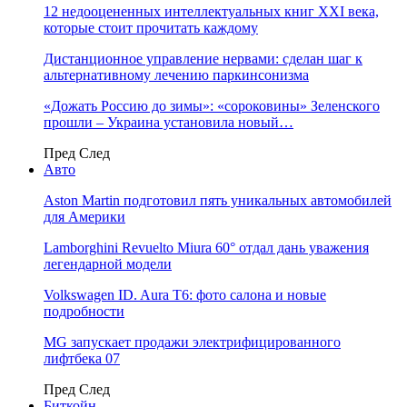
12 недооцененных интеллектуальных книг XXI века,
которые стоит прочитать каждому
Дистанционное управление нервами: сделан шаг к
альтернативному лечению паркинсонизма
«Дожать Россию до зимы»: «сороковины» Зеленского
прошли – Украина установила новый…
Пред
След
Авто
Aston Martin подготовил пять уникальных автомобилей
для Америки
Lamborghini Revuelto Miura 60° отдал дань уважения
легендарной модели
Volkswagen ID. Aura T6: фото салона и новые
подробности
MG запускает продажи электрифицированного
лифтбека 07
Пред
След
Биткойн