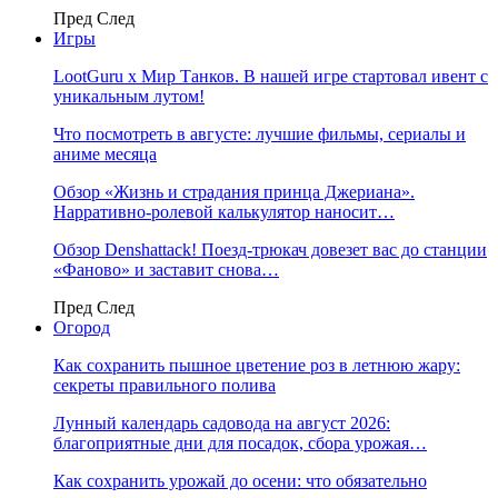
Пред
След
Игры
LootGuru x Мир Танков. В нашей игре стартовал ивент с
уникальным лутом!
Что посмотреть в августе: лучшие фильмы, сериалы и
аниме месяца
Обзор «Жизнь и страдания принца Джериана».
Нарративно-ролевой калькулятор наносит…
Обзор Denshattack! Поезд-трюкач довезет вас до станции
«Фаново» и заставит снова…
Пред
След
Огород
Как сохранить пышное цветение роз в летнюю жару:
секреты правильного полива
Лунный календарь садовода на август 2026:
благоприятные дни для посадок, сбора урожая…
Как сохранить урожай до осени: что обязательно