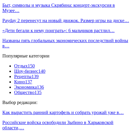
Быт, символы и музыка Скрябина: концерт-экскурсия в
Музее…
Payday 2 перенесут на новый движок. Размер игры на диске…
«Дети бегали к нему поиграть»: 6 мальчиков растлил…
Названы пять глобальных экономических последствий войны
в…
Популярные категории
Отдых
150
Шоу-бизнес
140
Рецепты
139
Кино
137
Экономика
136
Общество
135
Выбор редакции:
Как вырастить ранний картофель и собрать урожай уже в…
Российские войска освободили Зыбино в Харьковской
области,…