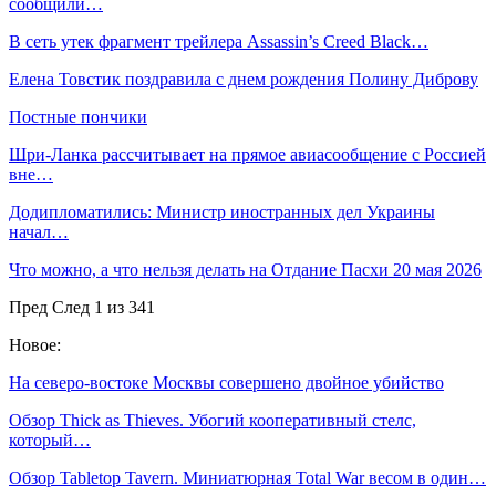
сообщили…
В сеть утек фрагмент трейлера Assassin’s Creed Black…
Елена Товстик поздравила с днем рождения Полину Диброву
Постные пончики
Шри-Ланка рассчитывает на прямое авиасообщение с Россией
вне…
Додипломатились: Министр иностранных дел Украины
начал…
Что можно, а что нельзя делать на Отдание Пасхи 20 мая 2026
Пред
След
1 из 341
Новое:
На северо-востоке Москвы совершено двойное убийство
Обзор Thick as Thieves. Убогий кооперативный стелс,
который…
Обзор Tabletop Tavern. Миниатюрная Total War весом в один…