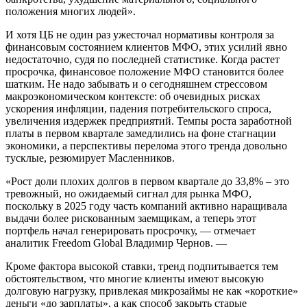
положения многих людей».
И хотя ЦБ не один раз ужесточал нормативы контроля за
финансовым состоянием клиентов МФО, этих усилий явно
недостаточно, судя по последней статистике. Когда растет
просрочка, финансовое положение МФО становится более
шатким. Не надо забывать и о сегодняшнем стрессовом
макроэкономическом контексте: об очевидных рисках
ускорения инфляции, падения потребительского спроса,
увеличения издержек предприятий. Темпы роста заработной
платы в первом квартале замедлились на фоне стагнации
экономики, а перспективы перелома этого тренда довольно
тусклые, резюмирует Масленников.
«Рост доли плохих долгов в первом квартале до 33,8% – это
тревожный, но ожидаемый сигнал для рынка МФО,
поскольку в 2025 году часть компаний активно наращивала
выдачи более рискованным заемщикам, а теперь этот
портфель начал генерировать просрочку, — отмечает
аналитик Freedom Global Владимир Чернов. —
Кроме фактора высокой ставки, тренд подпитывается тем
обстоятельством, что многие клиенты имеют высокую
долговую нагрузку, привлекая микрозаймы не как «короткие»
деньги «до зарплаты», а как способ закрыть старые