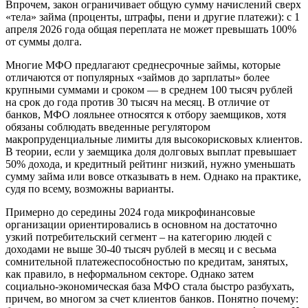
Впрочем, закон ограничивает общую сумму начислений сверх
«тела» займа (проценты, штрафы, пени и другие платежи): с 1
апреля 2026 года общая переплата не может превышать 100%
от суммы долга.
Многие МФО предлагают среднесрочные займы, которые
отличаются от популярных «займов до зарплаты» более
крупными суммами и сроком — в среднем 100 тысяч рублей
на срок до года против 30 тысяч на месяц. В отличие от
банков, МФО лояльнее относятся к отбору заемщиков, хотя
обязаны соблюдать введенные регулятором
макропруденциальные лимиты для высокорисковых клиентов.
В теории, если у заемщика доля долговых выплат превышает
50% дохода, и кредитный рейтинг низкий, нужно уменьшать
сумму займа или вовсе отказывать в нем. Однако на практике,
судя по всему, возможны варианты.
Примерно до середины 2024 года микрофинансовые
организации ориентировались в основном на достаточно
узкий потребительский сегмент – на категорию людей с
доходами не выше 30-40 тысяч рублей в месяц и с весьма
сомнительной платежеспособностью по кредитам, занятых,
как правило, в неформальном секторе. Однако затем
социально-экономическая база МФО стала быстро разбухать,
причем, во многом за счет клиентов банков. Понятно почему: