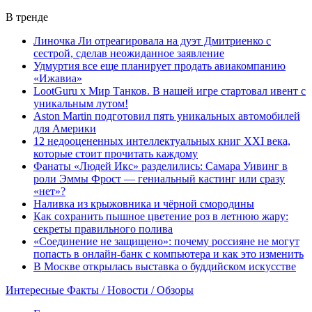
В тренде
Линочка Ли отреагировала на дуэт Дмитриенко с
сестрой, сделав неожиданное заявление
Удмуртия все еще планирует продать авиакомпанию
«Ижавиа»
LootGuru x Мир Танков. В нашей игре стартовал ивент с
уникальным лутом!
Aston Martin подготовил пять уникальных автомобилей
для Америки
12 недооцененных интеллектуальных книг XXI века,
которые стоит прочитать каждому
Фанаты «Людей Икс» разделились: Самара Уивинг в
роли Эммы Фрост — гениальный кастинг или сразу
«нет»?
Наливка из крыжовника и чёрной смородины
Как сохранить пышное цветение роз в летнюю жару:
секреты правильного полива
«Соединение не защищено»: почему россияне не могут
попасть в онлайн-банк с компьютера и как это изменить
В Москве открылась выставка о буддийском искусстве
Интересные Факты / Новости / Обзоры