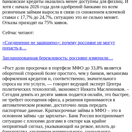
банковские кредиты оказались менее доступны для физлиц. И
хотя с начала 2026 года доля одобрений банками по всем
розничным займам выросла в связи со снижением ключевой
ставки с 17,7% до 24,7%, ситуацию это не сильно меняет.
Отказы приходят на 75% заявок.
Сейчас читают:
«Соединение не защищено»: почему россияне не могут
попасть в…
Запланированная бережливость: россияне изменили…
«Рост доли просрочки в портфеле МФО до 33,8% является
оборотной стороной более простого, чем у банков, механизма
оформления кредитов и, соответственно, значительного
спроса на эти услуги, — говорит ведущий эксперт Центра
политических технологий, экономист Никита Масленников. –
Сегодня девять из десяти заявок подается онлайн, это быстрее,
не требует посещения офиса, а решения принимаются в
автоматическом режиме, достаточно лишь передать
паспортные данные. Краткосрочные займы в МФО – это в
основном займы «до зарплаты». Банк России воспринимает
ситуацию с плохими долгами в секторе как крайне
неприятный сигнал, указывающий на резкое, вплоть до
банкротства, ухудшение материального, социального