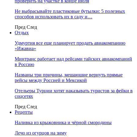
проверить на участке в конце июля
Не выбрасывайте пластиковые бутылки: 5 полезных
способов использовать их в саду и…
Пред
След
Отдых
Удмуртия все еще планирует продать авиакомпанию
«Ижавиа»
Минтранс работает над рейсами тайских авиакомпаний
в Россию
Названы три причины, мешающие вернуть прямые
рейсы между Россией и Мексикой
Отельеры Турции хотят наказывать туристов за фейки в
соцсетях
Пред
След
Рецепты
Наливка из крыжовника и чёрной смородины
Лечо из огурцов на зиму