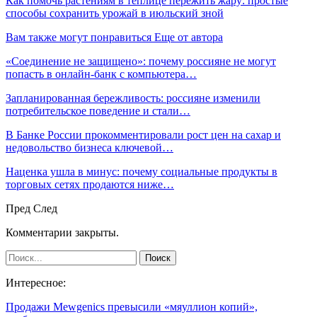
Как помочь растениям в теплице пережить жару: простые
способы сохранить урожай в июльский зной
Вам также могут понравиться
Еще от автора
«Соединение не защищено»: почему россияне не могут
попасть в онлайн-банк с компьютера…
Запланированная бережливость: россияне изменили
потребительское поведение и стали…
В Банке России прокомментировали рост цен на сахар и
недовольство бизнеса ключевой…
Наценка ушла в минус: почему социальные продукты в
торговых сетях продаются ниже…
Пред
След
Комментарии закрыты.
Интересное:
Продажи Mewgenics превысили «мяуллион копий»,