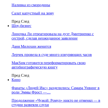
Наливка из смородины
Салат капустный на зиму
Пред
След
Шоу-бизнес
Линочка Ли отреагировала на дуэт Дмитриенко с
сестрой, сделав неожиданное заявление
Даня Милохин женится
Лерчек провела в суде много изнуряющих часов
МакSим готовится переформатировать свою
автобиографическую книгу
Пред
След
Кино
Фанаты «Людей Икс» разделились: Самара Уивинг в
роли Эммы Фрост —…
Продолжение «Чужой: Ромул» никто не отменял — в
студии развеяли слухи