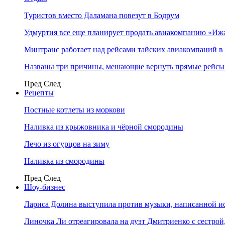
Туристов вместо Даламана повезут в Бодрум
Удмуртия все еще планирует продать авиакомпанию «Иж
Минтранс работает над рейсами тайских авиакомпаний в
Названы три причины, мешающие вернуть прямые рейсы
Пред
След
Рецепты
Постные котлеты из моркови
Наливка из крыжовника и чёрной смородины
Лечо из огурцов на зиму
Наливка из смородины
Пред
След
Шоу-бизнес
Лариса Долина выступила против музыки, написанной и
Линочка Ли отреагировала на дуэт Дмитриенко с сестрой