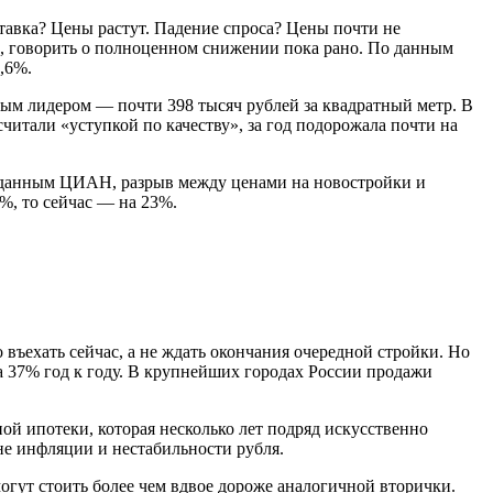
тавка? Цены растут. Падение спроса? Цены почти не
ь, говорить о полноценном снижении пока рано. По данным
,6%.
ным лидером — почти 398 тысяч рублей за квадратный метр. В
читали «уступкой по качеству», за год подорожала почти на
о данным ЦИАН, разрыв между ценами на новостройки и
6%, то сейчас — на 23%.
 въехать сейчас, а не ждать окончания очередной стройки. Но
а 37% год к году. В крупнейших городах России продажи
ой ипотеки, которая несколько лет подряд искусственно
не инфляции и нестабильности рубля.
гут стоить более чем вдвое дороже аналогичной вторички.