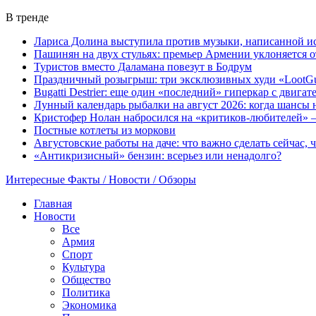
В тренде
Лариса Долина выступила против музыки, написанной и
Пашинян на двух стульях: премьер Армении уклоняется 
Туристов вместо Даламана повезут в Бодрум
Праздничный розыгрыш: три эксклюзивных худи «LootGu
Bugatti Destrier: еще один «последний» гиперкар с двига
Лунный календарь рыбалки на август 2026: когда шансы 
Кристофер Нолан набросился на «критиков-любителей» —
Постные котлеты из моркови
Августовские работы на даче: что важно сделать сейчас,
«Антикризисный» бензин: всерьез или ненадолго?
Интересные Факты / Новости / Обзоры
Главная
Новости
Все
Армия
Спорт
Культура
Общество
Политика
Экономика