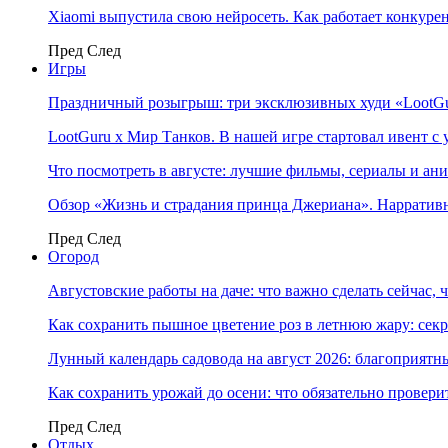
Xiaomi выпустила свою нейросеть. Как работает конкуре
Пред
След
Игры
Праздничный розыгрыш: три эксклюзивных худи «LootGu
LootGuru x Мир Танков. В нашей игре стартовал ивент с
Что посмотреть в августе: лучшие фильмы, сериалы и ан
Обзор «Жизнь и страдания принца Джериана». Нарратив
Пред
След
Огород
Августовские работы на даче: что важно сделать сейчас,
Как сохранить пышное цветение роз в летнюю жару: сек
Лунный календарь садовода на август 2026: благоприятн
Как сохранить урожай до осени: что обязательно провери
Пред
След
Отдых