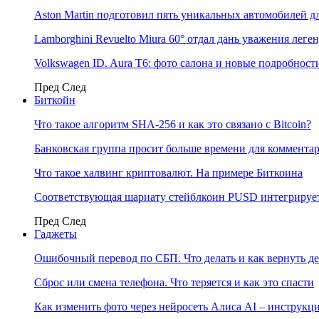
Aston Martin подготовил пять уникальных автомобилей 
Lamborghini Revuelto Miura 60° отдал дань уважения лег
Volkswagen ID. Aura T6: фото салона и новые подробност
Пред
След
Биткойн
Что такое алгоритм SHA-256 и как это связано с Bitcoin?
Банковская группа просит больше времени для коммента
Что такое халвинг криптовалют. На примере Биткоина
Соответствующая шариату стейблкоин PUSD интегрирует
Пред
След
Гаджеты
Ошибочный перевод по СБП. Что делать и как вернуть д
Сброс или смена телефона. Что теряется и как это спасти
Как изменить фото через нейросеть Алиса AI – инструкц