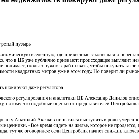
гретый пузырь
ономическую вселенную, где привычные законы давно перестали
ко, что в ЦБ уже публично признают: происходящее выглядит не
не понимает, сколько нужно зарабатывать, чтобы покупать такое
ости квадратных метров уже в этом году. Но поверит ли рынок
нковского регулирования и аналитики ЦБ Александр Данилов опи
, потому что подобные оценки от представителей Центробанка з
 рынку Анатолий Аксаков попытался выступить в роли умеренно
ые ценники. «Все время сидеть на жилье, которое не продается,
да, тут же оговорился: если Центробанк начнет снижать ключеву