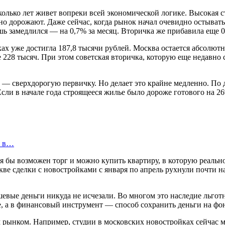
олько лет живет вопреки всей экономической логике. Высокая с
о дорожают. Даже сейчас, когда рынок начал очевидно остыват
ишь замедлился — на 0,7% за месяц. Вторичка же прибавила еще 0
ах уже достигла 187,8 тысячи рублей. Москва остается абсолют
228 тысяч. При этом советская вторичка, которую еще недавно с
т — сверхдорогую первичку. Но делает это крайне медленно. П
Если в начале года строящееся жилье было дороже готового на 2
ь в…
я бы возможен торг и можно купить квартиру, в которую реально
ве сделки с новостройками с января по апрель рухнули почти н
евые деньги никуда не исчезали. Во многом это наследие льготн
е, а в финансовый инструмент — способ сохранить деньги на фо
ынком. Например, студии в московских новостройках сейчас мо