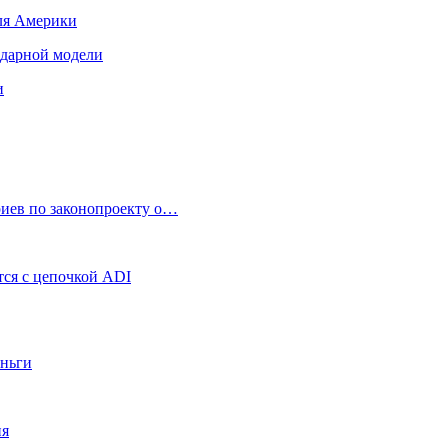
для Америки
ендарной модели
и
риев по законопроекту о…
ся с цепочкой ADI
еньги
ия