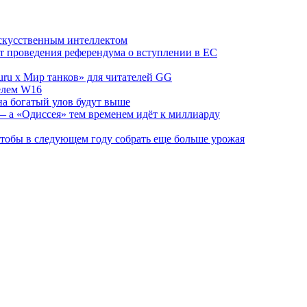
скусственным интеллектом
от проведения референдума о вступлении в ЕС
ru х Мир танков» для читателей GG
телем W16
на богатый улов будут выше
 а «Одиссея» тем временем идёт к миллиарду
 чтобы в следующем году собрать еще больше урожая