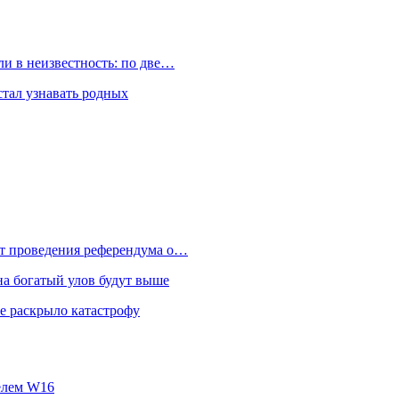
и в неизвестность: по две…
стал узнавать родных
от проведения референдума о…
на богатый улов будут выше
е раскрыло катастрофу
телем W16