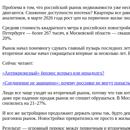
Проблема в том, что российский рынок недвижимости уже неск
двигаются. Снижение доступности ипотеки? Квартиры все равн
аналитиков, в марте 2026 года рост цен на первичное жилье л
Средняя стоимость квадратного метра в российских новостройк
Петербурге — более 267 тысяч, в Московской области — свыше 
20%.
Рынок начал понемногу сдувать главный пузырь последних ле
вторичное жилье начал сокращаться впервые за несколько лет. 
Сейчас читают:
«Антикризисный» бензин: всерьез или ненадолго?
«Соединение не защищено»: почему россияне не могут попаст
Люди все чаще уходят на вторичный рынок, потому что там хот
даже при падении продаж рынок не спешит обрушаться. В Моск
снизились на 21–27%.
И все же застройщики продолжают держать цены так, будто деш
разгоняла рынок. Новостройки превратились не просто в жиль
Результат — огромный перекос между первичным и вторичным р