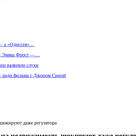
 — а «Одиссея»…
оли Эммы Фрост —…
ии развеяли слухи
 — ради фильма с Джоном Синой
 шокируют даже регулятора
 на недвижимость шокируют даже регул