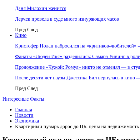
Даня Милохин женится
Лерчек провела в суде много изнуряющих часов
Пред
След
Кино
Кристофер Нолан набросился на «критиков-любителей»
Фанаты «Людей Икс» разделились: Самара Уивинг в р
Продолжение «Чужой: Ромул» никто не отменял — в студ
После десяти лет паузы Джессика Бил вернулась в кино
Пред
След
Интересные Факты
Главная
Новости
Экономика
Квартирный пузырь дорос до ЦБ: цены на недвижимость
Квартирный пузырь дорос до ЦБ: цены