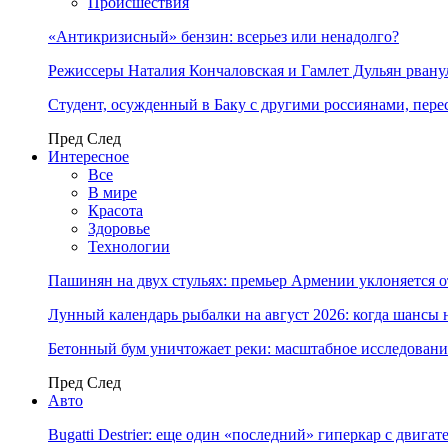
Происшествия
«Антикризисный» бензин: всерьез или ненадолго?
Режиссеры Наталия Кончаловская и Гамлет Дульян рванул
Студент, осужденный в Баку с другими россиянами, пере
Пред
След
Интересное
Все
В мире
Красота
Здоровье
Технологии
Пашинян на двух стульях: премьер Армении уклоняется 
Лунный календарь рыбалки на август 2026: когда шансы 
Бетонный бум уничтожает реки: масштабное исследовани
Пред
След
Авто
Bugatti Destrier: еще один «последний» гиперкар с двига