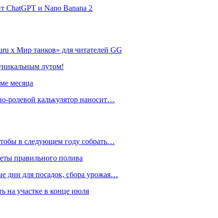
нт ChatGPT и Nano Banana 2
ru х Мир танков» для читателей GG
 уникальным лутом!
име месяца
но-ролевой калькулятор наносит…
 чтобы в следующем году собрать…
реты правильного полива
ые дни для посадок, сбора урожая…
ть на участке в конце июля